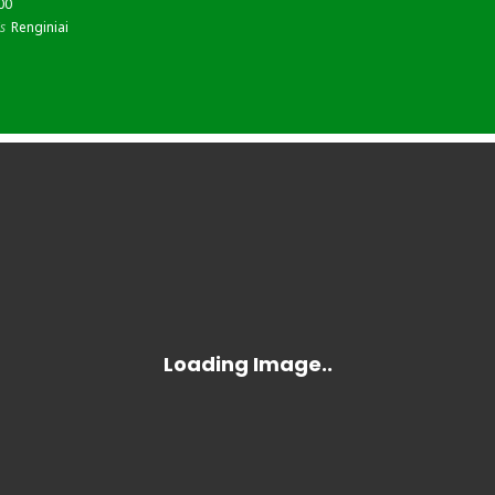
:00
s
Renginiai