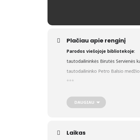
Plačiau apie renginį
Parodos viešojoje bibliotekoje
:
tautodailininkės Birutės Servienės ka
tautodailininko Petro Balsio medžio 
***
Veikia virtualios parodos:
virtuali paroda „Lietuvių liaudies da
DAUGIAU
viešosios bibliotekos interneto sve
virtuali paroda „Pamario raštijos lob
content/uploads/Parodos/Virtuali-p
Laikas
virtuali paroda „Šilutės liaudies teatr