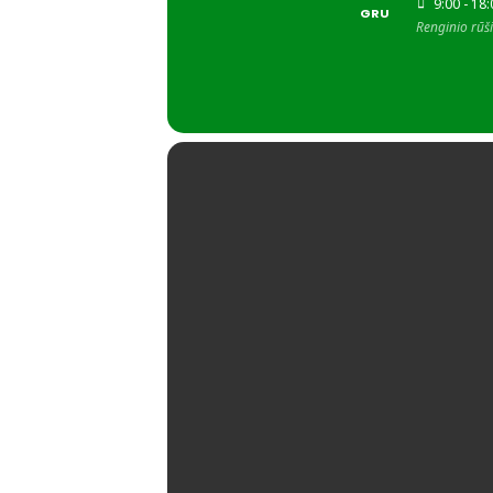
9:00 - 18
GRU
Renginio rūši