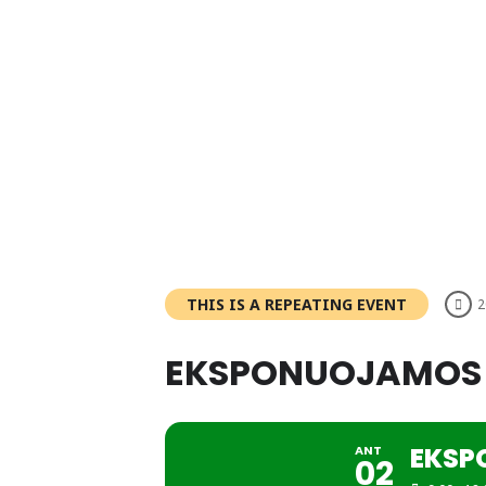
THIS IS A REPEATING EVENT
2
EKSPONUOJAMOS
EKSP
ANT
02