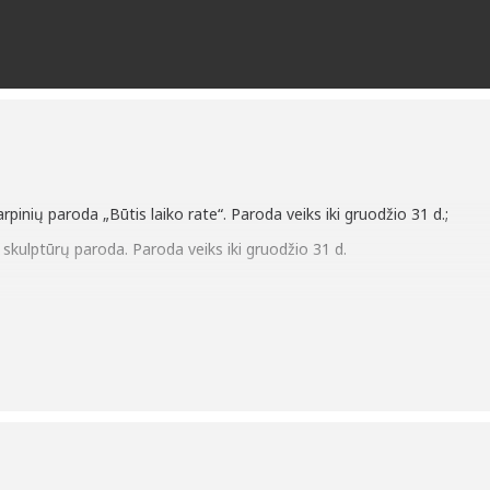
rpinių paroda „Būtis laiko rate“. Paroda veiks iki gruodžio 31 d.;
skulptūrų paroda. Paroda veiks iki gruodžio 31 d.
inos – tautos sielos išraiška“ (Antanas Maceina). Skirta Lietuvių liaudi
tainėje
www.silutevb.lt
;
ynas“. Žr. F. Bajoraičio viešosios bibliotekos interneto svetainėje:
http
aroda-Pamario-rastijos-lobynas.pdf
;
as: žvilgsnis į istoriją“. Žr. F. Bajoraičio viešosios bibliotekos interne