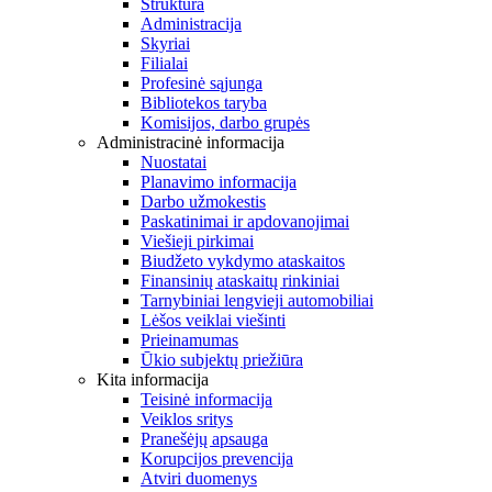
Struktūra
Administracija
Skyriai
Filialai
Profesinė sąjunga
Bibliotekos taryba
Komisijos, darbo grupės
Administracinė informacija
Nuostatai
Planavimo informacija
Darbo užmokestis
Paskatinimai ir apdovanojimai
Viešieji pirkimai
Biudžeto vykdymo ataskaitos
Finansinių ataskaitų rinkiniai
Tarnybiniai lengvieji automobiliai
Lėšos veiklai viešinti
Prieinamumas
Ūkio subjektų priežiūra
Kita informacija
Teisinė informacija
Veiklos sritys
Pranešėjų apsauga
Korupcijos prevencija
Atviri duomenys