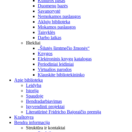
Kultūros pasas
Duomenų bazės
Savanorystė
Nemokamos paslaugos
Aklųjų biblioteka
Mokamos paslaugos
Taisyklės
Darbo laikas
Ištekliai
„Šilutės šimtmečio žmonės“
Knygos
Elektroninis knygų katalogas
Periodiniai leidiniai
Virtualios parodos
Klauskite bibliotekininko
Apie biblioteką
Leidyba
Istorija
Spaudoje
Bendradarbiavimas
Įgyvendinti projektai
Literatūrinė Fridricho Bajoraičio premija
Kraštotyra
Bendra informacija
Struktūra ir kontaktai