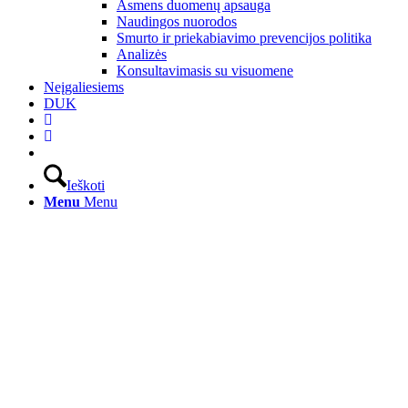
Asmens duomenų apsauga
Naudingos nuorodos
Smurto ir priekabiavimo prevencijos politika
Analizės
Konsultavimasis su visuomene
Neįgaliesiems
DUK
Ieškoti
Menu
Menu