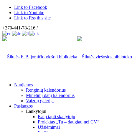
Link to Facebook
Link to Youtube
Link to Rss this site
+370-441-78-216 /
Naujienos
Renginių kalendorius
Minėtinų datų kalendorius
Vaizdų galerija
Paslaugos
Lankytojui
Kaip tapti skaitytoju
Projektas „Tu – daugiau nei CV“
Užsiėmimai