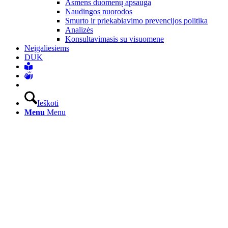
Asmens duomenų apsauga
Naudingos nuorodos
Smurto ir priekabiavimo prevencijos politika
Analizės
Konsultavimasis su visuomene
Neįgaliesiems
DUK
Ieškoti
Menu
Menu