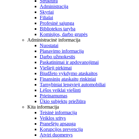
Struktūra
Administracija
Skyriai
Filialai
Profesinė sąjunga
Bibliotekos taryba
Komisijos, darbo grupės
Administracinė informacija
Nuostatai
Planavimo informacija
Darbo užmokestis
Paskatinimai ir apdovanojimai
Viešieji pirkimai
Biudžeto vykdymo ataskaitos
Finansinių ataskaitų rinkiniai
Tarnybiniai lengvieji automobiliai
Lėšos veiklai viešinti
Prieinamumas
Ūkio subjektų priežiūra
Kita informacija
Teisinė informacija
Veiklos sritys
Pranešėjų apsauga
Korupcijos prevencija
Atviri duomenys