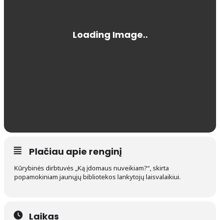
Plačiau apie renginį
Kūrybinės dirbtuvės „Ką įdomaus nuveikiam?“, skirta
popamokiniam jaunųjų bibliotekos lankytojų laisvalaikiui.
Laikas