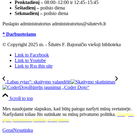
Penktadienį –
08:00–12:00 ir 12:45–15:45
Šeštadienį –
poilsio diena
Sekmadienį –
poilsio diena
Puslapio administratorius administratorius@silutevb.lt
* Darbuotojams
© Copyright 2025 m. - Šilutės F. Bajoraičio viešoji biblioteka
Link to Facebook
Link to Youtube
Link to Rss this site
„Labas rytas“: skaitymo valandėlė
Būrelis jaunimui „Coder Dojo“
Scroll to top
Mes naudojame slapukus, kad būtų patogu naršyti mūsų svetainėje.
Naršydami toliau Jūs sutinkate su mūsų privatumo politika.
Daugiau
apie privatumo politiką ir slapukus
Gerai
Nesutinku