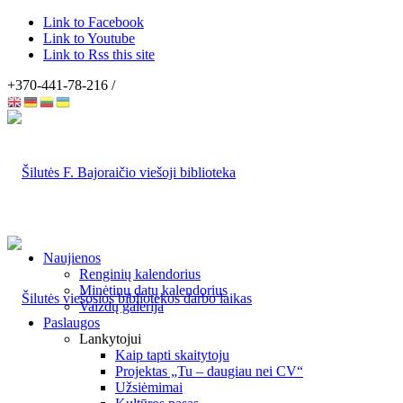
Link to Facebook
Link to Youtube
Link to Rss this site
+370-441-78-216 /
Naujienos
Renginių kalendorius
Minėtinų datų kalendorius
Vaizdų galerija
Paslaugos
Lankytojui
Kaip tapti skaitytoju
Projektas „Tu – daugiau nei CV“
Užsiėmimai