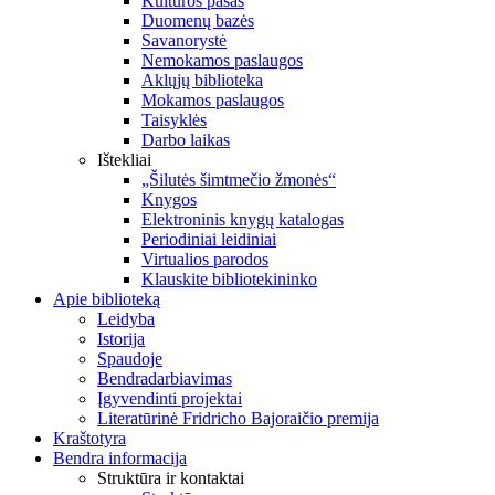
Kultūros pasas
Duomenų bazės
Savanorystė
Nemokamos paslaugos
Aklųjų biblioteka
Mokamos paslaugos
Taisyklės
Darbo laikas
Ištekliai
„Šilutės šimtmečio žmonės“
Knygos
Elektroninis knygų katalogas
Periodiniai leidiniai
Virtualios parodos
Klauskite bibliotekininko
Apie biblioteką
Leidyba
Istorija
Spaudoje
Bendradarbiavimas
Įgyvendinti projektai
Literatūrinė Fridricho Bajoraičio premija
Kraštotyra
Bendra informacija
Struktūra ir kontaktai