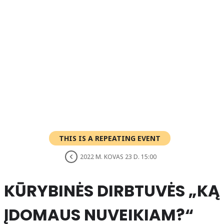
THIS IS A REPEATING EVENT
2022 M. KOVAS 23 D. 15:00
KŪRYBINĖS DIRBTUVĖS „KĄ
ĮDOMAUS NUVEIKIAM?“