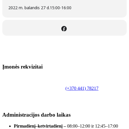
2022 m. balandis 27 d.
15:00
-
16:00
Įmonės rekvizitai
Biudžetinė įstaiga.
Šilutės rajono savivaldybės Fridricho
Bajoraičio viešoji biblioteka
Tilžės g. 10, LT-99172, Šilutė, tel.
(+370 441) 78217
,
el. paštas info@silutevb.lt, www.silutevb.lt
Duomenys kaupiami ir saugomi Juridinių asmenų
registre, įmonės kodas 190700188.
Administracijos darbo laikas
Pirmadienį–ketvirtadienį –
08:00–12:00 ir 12:45–17:00