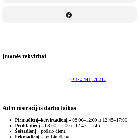
Įmonės rekvizitai
Biudžetinė įstaiga.
Šilutės rajono savivaldybės Fridricho
Bajoraičio viešoji biblioteka
Tilžės g. 10, LT-99172, Šilutė, tel.
(+370 441) 78217
,
el. paštas info@silutevb.lt, www.silutevb.lt
Duomenys kaupiami ir saugomi Juridinių asmenų
registre, įmonės kodas 190700188.
Administracijos darbo laikas
Pirmadienį–ketvirtadienį –
08:00–12:00 ir 12:45–17:00
Penktadienį –
08:00–12:00 ir 12:45–15:45
Šeštadienį –
poilsio diena
Sekmadienį –
poilsio diena