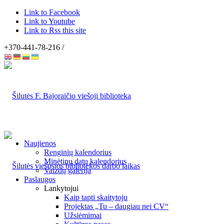
Link to Facebook
Link to Youtube
Link to Rss this site
+370-441-78-216 /
Naujienos
Renginių kalendorius
Minėtinų datų kalendorius
Vaizdų galerija
Paslaugos
Lankytojui
Kaip tapti skaitytoju
Projektas „Tu – daugiau nei CV“
Užsiėmimai