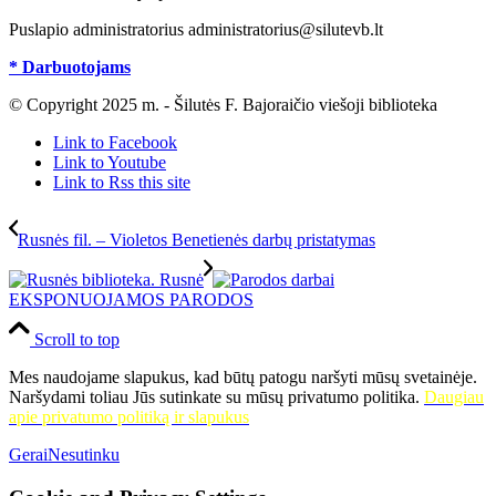
Puslapio administratorius administratorius@silutevb.lt
* Darbuotojams
© Copyright 2025 m. - Šilutės F. Bajoraičio viešoji biblioteka
Link to Facebook
Link to Youtube
Link to Rss this site
Rusnės fil. – Violetos Benetienės darbų pristatymas
EKSPONUOJAMOS PARODOS
Scroll to top
Mes naudojame slapukus, kad būtų patogu naršyti mūsų svetainėje.
Naršydami toliau Jūs sutinkate su mūsų privatumo politika.
Daugiau
apie privatumo politiką ir slapukus
Gerai
Nesutinku