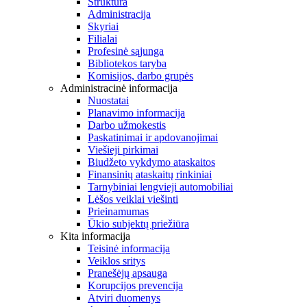
Struktūra
Administracija
Skyriai
Filialai
Profesinė sąjunga
Bibliotekos taryba
Komisijos, darbo grupės
Administracinė informacija
Nuostatai
Planavimo informacija
Darbo užmokestis
Paskatinimai ir apdovanojimai
Viešieji pirkimai
Biudžeto vykdymo ataskaitos
Finansinių ataskaitų rinkiniai
Tarnybiniai lengvieji automobiliai
Lėšos veiklai viešinti
Prieinamumas
Ūkio subjektų priežiūra
Kita informacija
Teisinė informacija
Veiklos sritys
Pranešėjų apsauga
Korupcijos prevencija
Atviri duomenys