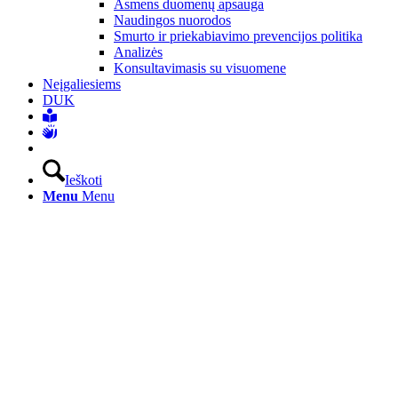
Asmens duomenų apsauga
Naudingos nuorodos
Smurto ir priekabiavimo prevencijos politika
Analizės
Konsultavimasis su visuomene
Neįgaliesiems
DUK
Ieškoti
Menu
Menu