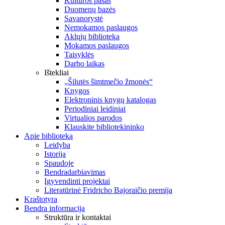
Kultūros pasas
Duomenų bazės
Savanorystė
Nemokamos paslaugos
Aklųjų biblioteka
Mokamos paslaugos
Taisyklės
Darbo laikas
Ištekliai
„Šilutės šimtmečio žmonės“
Knygos
Elektroninis knygų katalogas
Periodiniai leidiniai
Virtualios parodos
Klauskite bibliotekininko
Apie biblioteką
Leidyba
Istorija
Spaudoje
Bendradarbiavimas
Įgyvendinti projektai
Literatūrinė Fridricho Bajoraičio premija
Kraštotyra
Bendra informacija
Struktūra ir kontaktai