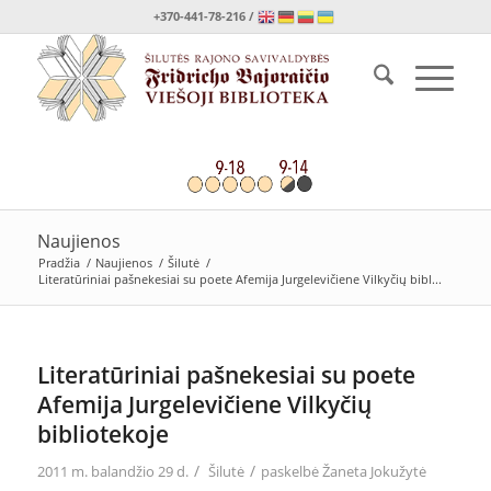
+370-441-78-216 /
Naujienos
Pradžia
/
Naujienos
/
Šilutė
/
Literatūriniai pašnekesiai su poete Afemija Jurgelevičiene Vilkyčių bibl...
Literatūriniai pašnekesiai su poete
Afemija Jurgelevičiene Vilkyčių
bibliotekoje
/
/
2011 m. balandžio 29 d.
Šilutė
paskelbė
Žaneta Jokužytė