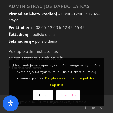
ADMINISTRACIJOS DARBO LAIKAS
Pirmadienį–ketvirtadienį –
08:00–12:00 ir 12:45–
17:00
Penktadienį –
08:00–12:00 ir 12:45–15:45
Šeštadienį –
poilsio diena
Sekmadienį –
poilsio diena
Puslapio administratorius
administratorius@silutevb.lt
Mes naudojame slapukus, kad būtų patogu naršyti mūsų
* Darbuotojams
svetainėje. Naršydami toliau Jūs sutinkate su mūsų
privatumo politika.
Daugiau apie privatumo politiką ir
slapukus
Gerai
Nesutinku
© Copyright 2025 m. - Šilutės F. Bajoraičio viešoji biblioteka