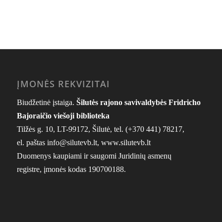
ĮMONĖS REKVIZITAI
Biudžetinė įstaiga.
Šilutės rajono savivaldybės Fridricho
Bajoraičio viešoji biblioteka
Tilžės g. 10, LT-99172, Šilutė, tel.
(+370 441) 78217
,
el. paštas info@silutevb.lt, www.silutevb.lt
Duomenys kaupiami ir saugomi Juridinių asmenų
registre, įmonės kodas 190700188.