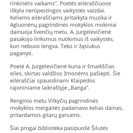
rinkinėlis vaikams”. Poetės eilėraščiuose
iškyla nerūpestingos vaikystės vaizdai.
Keliems eilėraščiams pritaikyta muzika ir
Agluonėnų pagrindinės mokyklos mokiniai
dainuoja švenčių metu. A. Jurgelevičienė
pasakojo linksmus nutikimus iš vaikystės,
kuri nebuvo lengva. Teko ir žąsiukus
paganyti.
Poetė A. Jurgelevičienė kuria ir šmaikščias
eiles, skirtas valdžios žmonėms pašiepti. Šie
eilėraščiai spausdinami Klaipėdos
rajoniniame laikraštyje „Banga”.
Renginio metu Vilkyčių pagrindinės
mokyklos mergaitės padainavo kelias dainas,
pritardamos gitarų garsams.
Šiai progai biblioteka pasipuošė Šilutės