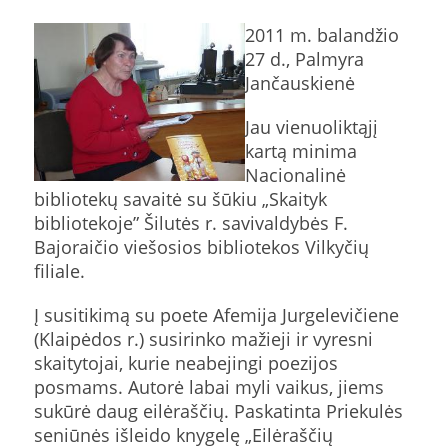
2011 m. balandžio
27 d., Palmyra
Jančauskienė
Jau vienuoliktąjį
kartą minima
Nacionalinė
bibliotekų savaitė su šūkiu „Skaityk
bibliotekoje” Šilutės r. savivaldybės F.
Bajoraičio viešosios bibliotekos Vilkyčių
filiale.
Į susitikimą su poete Afemija Jurgelevičiene
(Klaipėdos r.) susirinko mažieji ir vyresni
skaitytojai, kurie neabejingi poezijos
posmams. Autorė labai myli vaikus, jiems
sukūrė daug eilėraščių. Paskatinta Priekulės
seniūnės išleido knygelę „Eilėraščių