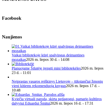
Facebook
Naujienos
Vaikai bibliotekoje kūrė spalvingas deimantines
mozaikas
2026 m. liepos 30 d. - 14:08
Planuojame Šilutėje įrengti mini bibliotekėles
2026 m. liepos
23 d. - 11:01
Neįprastas vasaros reiškinys Lietuvoje – tūkstančiai žmonių
vieni kitiems rekomenduoja knygas
2026 m. liepos 17 d. -
10:48
Kviečia virtuali paroda, skirta pedagogui, pamario kultūros
dalyviui Eduardui Šmitui
2026 m. liepos 16 d. - 17:31