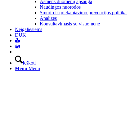
Asmens duomenų apsauga
Naudingos nuorodos
Smurto ir priekabiavimo prevencijos politika
Analizės
Konsultavimasis su visuomene
Neįgaliesiems
DUK
Ieškoti
Menu
Menu