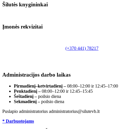
Šilutės knygininkai
Įmonės rekvizitai
Biudžetinė įstaiga.
Šilutės rajono savivaldybės Fridricho
Bajoraičio viešoji biblioteka
Tilžės g. 10, LT-99172, Šilutė, tel.
(+370 441) 78217
,
el. paštas info@silutevb.lt, www.silutevb.lt
Duomenys kaupiami ir saugomi Juridinių asmenų
registre, įmonės kodas 190700188.
Administracijos darbo laikas
Pirmadienį–ketvirtadienį –
08:00–12:00 ir 12:45–17:00
Penktadienį –
08:00–12:00 ir 12:45–15:45
Šeštadienį –
poilsio diena
Sekmadienį –
poilsio diena
Puslapio administratorius administratorius@silutevb.lt
* Darbuotojams