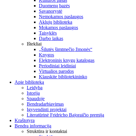
Kultūros pasas
Duomenų bazės
Savanorystė
Nemokamos paslaugos
Aklųjų biblioteka
Mokamos paslaugos
Taisyklės
Darbo laikas
Ištekliai
„Šilutės šimtmečio žmonės“
Knygos
Elektroninis knygų katalogas
Periodiniai leidiniai
Virtualios parodos
Klauskite bibliotekininko
Apie biblioteką
Leidyba
Istorija
Spaudoje
Bendradarbiavimas
Įgyvendinti projektai
Literatūrinė Fridricho Bajoraičio premija
Kraštotyra
Bendra informacija
Struktūra ir kontaktai