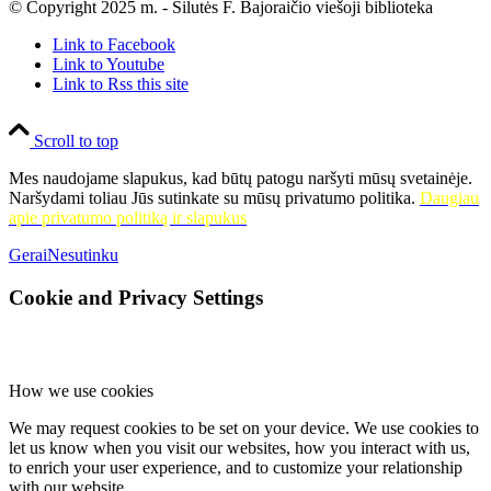
© Copyright 2025 m. - Šilutės F. Bajoraičio viešoji biblioteka
Link to Facebook
Link to Youtube
Link to Rss this site
Scroll to top
Mes naudojame slapukus, kad būtų patogu naršyti mūsų svetainėje.
Naršydami toliau Jūs sutinkate su mūsų privatumo politika.
Daugiau
apie privatumo politiką ir slapukus
Gerai
Nesutinku
Cookie and Privacy Settings
How we use cookies
We may request cookies to be set on your device. We use cookies to
let us know when you visit our websites, how you interact with us,
to enrich your user experience, and to customize your relationship
with our website.