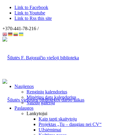
Link to Facebook
Link to Youtube
Link to Rss this site
+370-441-78-216 /
Naujienos
Renginių kalendorius
Minėtinų datų kalendorius
Vaizdų galerija
Paslaugos
Lankytojui
Kaip tapti skaitytoju
Projektas „Tu – daugiau nei CV“
Užsiėmimai