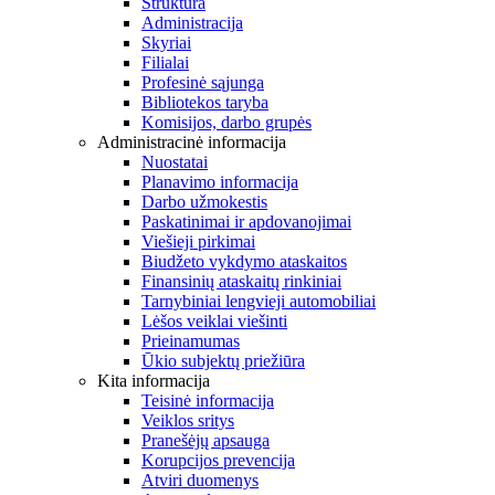
Struktūra
Administracija
Skyriai
Filialai
Profesinė sąjunga
Bibliotekos taryba
Komisijos, darbo grupės
Administracinė informacija
Nuostatai
Planavimo informacija
Darbo užmokestis
Paskatinimai ir apdovanojimai
Viešieji pirkimai
Biudžeto vykdymo ataskaitos
Finansinių ataskaitų rinkiniai
Tarnybiniai lengvieji automobiliai
Lėšos veiklai viešinti
Prieinamumas
Ūkio subjektų priežiūra
Kita informacija
Teisinė informacija
Veiklos sritys
Pranešėjų apsauga
Korupcijos prevencija
Atviri duomenys