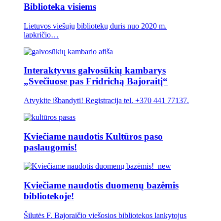
Biblioteka visiems
Lietuvos viešųjų bibliotekų duris nuo 2020 m.
lapkričio…
Interaktyvus galvosūkių kambarys
„Svečiuose pas Fridrichą Bajoraitį“
Atvykite išbandyti! Registracija tel. +370 441 77137.
Kviečiame naudotis Kultūros paso
paslaugomis!
Kviečiame naudotis duomenų bazėmis
bibliotekoje!
Šilutės F. Bajoraičio viešosios bibliotekos lankytojus