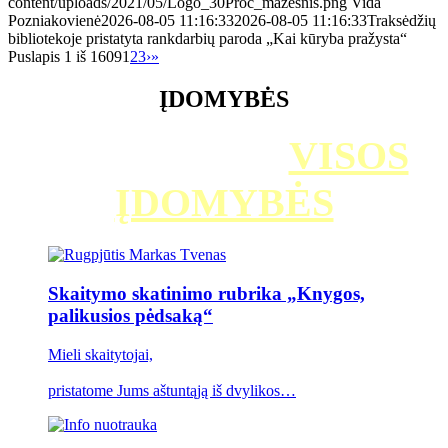
content/uploads/2021/05/Logo_30Proc_mazesnis.png
Vida
Pozniakovienė
2026-08-05 11:16:33
2026-08-05 11:16:33
Traksėdžių
bibliotekoje pristatyta rankdarbių paroda „Kai kūryba pražysta“
Puslapis 1 iš 1609
1
2
3
›
»
ĮDOMYBĖS
ĮDOMYBĖS /
VISOS
ĮDOMYBĖS
Skaitymo skatinimo rubrika „Knygos,
palikusios pėdsaką“
Mieli skaitytojai,
pristatome Jums aštuntąją iš dvylikos…