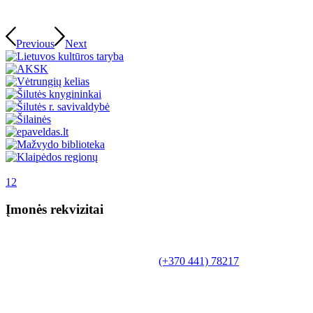
Previous
Next
1
2
Įmonės rekvizitai
Biudžetinė įstaiga.
Šilutės rajono savivaldybės Fridricho
Bajoraičio viešoji biblioteka
Tilžės g. 10, LT-99172, Šilutė, tel.
(+370 441) 78217
,
el. paštas info@silutevb.lt, www.silutevb.lt
Duomenys kaupiami ir saugomi Juridinių asmenų
registre, įmonės kodas 190700188.