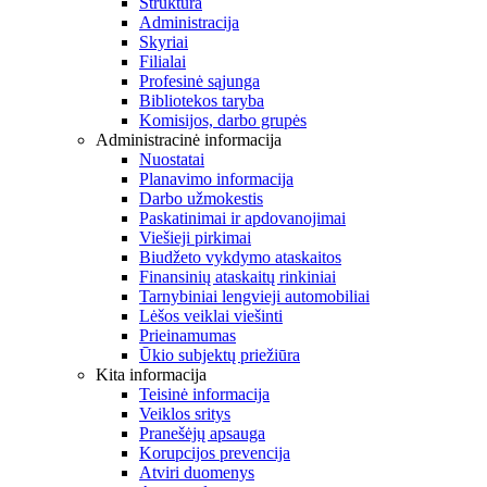
Struktūra
Administracija
Skyriai
Filialai
Profesinė sąjunga
Bibliotekos taryba
Komisijos, darbo grupės
Administracinė informacija
Nuostatai
Planavimo informacija
Darbo užmokestis
Paskatinimai ir apdovanojimai
Viešieji pirkimai
Biudžeto vykdymo ataskaitos
Finansinių ataskaitų rinkiniai
Tarnybiniai lengvieji automobiliai
Lėšos veiklai viešinti
Prieinamumas
Ūkio subjektų priežiūra
Kita informacija
Teisinė informacija
Veiklos sritys
Pranešėjų apsauga
Korupcijos prevencija
Atviri duomenys