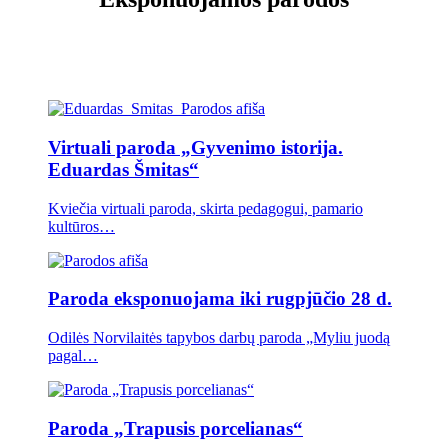
Eksponuojamos parodos
Virtuali paroda „Gyvenimo istorija.
Eduardas Šmitas“
Kviečia virtuali paroda, skirta pedagogui, pamario
kultūros…
Paroda eksponuojama iki rugpjūčio 28 d.
Odilės Norvilaitės tapybos darbų paroda „Myliu juodą
pagal…
Paroda „Trapusis porcelianas“