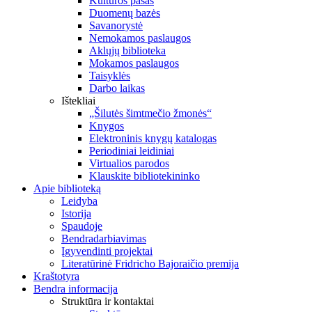
Kultūros pasas
Duomenų bazės
Savanorystė
Nemokamos paslaugos
Aklųjų biblioteka
Mokamos paslaugos
Taisyklės
Darbo laikas
Ištekliai
„Šilutės šimtmečio žmonės“
Knygos
Elektroninis knygų katalogas
Periodiniai leidiniai
Virtualios parodos
Klauskite bibliotekininko
Apie biblioteką
Leidyba
Istorija
Spaudoje
Bendradarbiavimas
Įgyvendinti projektai
Literatūrinė Fridricho Bajoraičio premija
Kraštotyra
Bendra informacija
Struktūra ir kontaktai