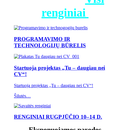
renginiai
PROGRAMAVIMO IR
TECHNOLOGIJŲ BŪRELIS
Startuoja projektas „Tu – daugiau nei
CV“!
Startuoja projektas „Tu – daugiau nei CV“!
Šilutės…
RENGINIAI RUGPJŪČIO 10–14 D.
Eksponuojamos parodos