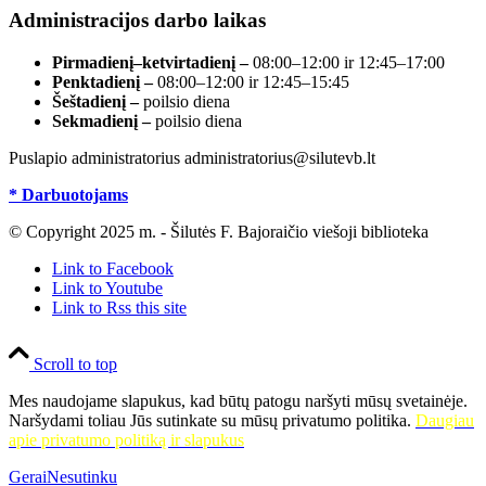
Administracijos darbo laikas
Pirmadienį–ketvirtadienį –
08:00–12:00 ir 12:45–17:00
Penktadienį –
08:00–12:00 ir 12:45–15:45
Šeštadienį –
poilsio diena
Sekmadienį –
poilsio diena
Puslapio administratorius administratorius@silutevb.lt
* Darbuotojams
© Copyright 2025 m. - Šilutės F. Bajoraičio viešoji biblioteka
Link to Facebook
Link to Youtube
Link to Rss this site
Scroll to top
Mes naudojame slapukus, kad būtų patogu naršyti mūsų svetainėje.
Naršydami toliau Jūs sutinkate su mūsų privatumo politika.
Daugiau
apie privatumo politiką ir slapukus
Gerai
Nesutinku