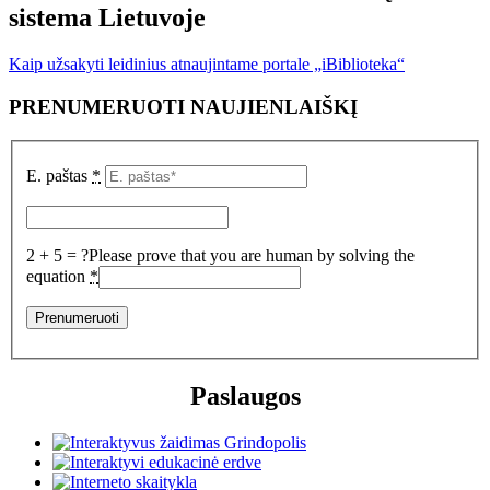
sistema Lietuvoje
Kaip užsakyti leidinius atnaujintame portale „iBiblioteka“
PRENUMERUOTI NAUJIENLAIŠKĮ
E. paštas
*
2 + 5 = ?
Please prove that you are human by solving the
equation
*
Paslaugos