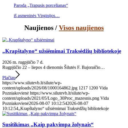
Paroda „Trapusis porcelianas“
iš asmeninės Virginijos…
Naujienos /
Visos naujienos
„Krapštalyno“ užsiėmimai Traksėdžių bibliotekoje
2026 m. rugpjūčio 7 d.
Rugpjūčio 22 – liepos 4 dienomis Šilutės F. Bajoraičio…
Plačiau
https://www.silutevb.lt/silute/wp-
content/uploads/2026/08/1000164862.jpg
1217
1200
Vida
Pozniakovienė
https://www.silutevb.lt/silute/wp-
content/uploads/2021/05/Logo_30Proc_mazesnis.png
Vida
Pozniakovienė
2026-08-07 10:12:54
2026-08-07
10:12:54
„Krapštalyno“ užsiėmimai Traksėdžių bibliotekoje
Susitikimas „Kaip pakvimpa žolynais“