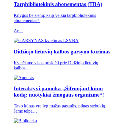
Tarpbibliotekinis abonementas (TBA)
Knygos be sienų: kaip veikia tarpbibliotekinis
abonementas?
Ar…
Didžiojo lietuvių kalbos garsyno kūrimas
Kviečiame visus prisidėti prie Didžiojo lietuvių
kalbos…
Interaktyvi pamoka „Šifruojant kūno
kodą: nuotykiai žmogaus organizme“!
Tavo kūnas yra lyg mažas pasaulis, pilnas stebuklų.
Jame telpa…