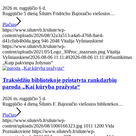
2026 m. rugpjūčio 6 d.
Rugpjūčio 5 dieną Šilutės Fridricho Bajoraičio viešosios…
Plačiau
https://www.silutevb.lt/silute/wp-
content/uploads/2026/08/32a3a513-a4a6-4768-8ae4-
d41c0ab4b0da.jpeg
946
2048
Vitalija Vyšniauskienė
https://www.silutevb.lt/silute/wp-
content/uploads/2021/05/Logo_30Proc_mazesnis.png
Vitalija
Vyšniauskienė
2026-08-06 11:11:49
2026-08-06 11:11:49
Susitikimas
„Kaip pakvimpa žolynais“
Traksėdžių bibliotekoje pristatyta rankdarbių
paroda „Kai kūryba pražysta“
2026 m. rugpjūčio 5 d.
Rugpjūčio 4 dieną Šilutės F. Bajoraičio viešosios bibliotekos…
Plačiau
https://www.silutevb.lt/silute/wp-
content/uploads/2026/08/1000166323.jpg
1011
1200
Vida
Pozniakovienė
https://www.silutevb.lt/silute/wp-