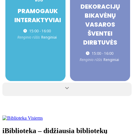
RUG
DEKORACIJŲ
PRAMOGAUK
BIKAVĖNŲ
INTERAKTYVIAI
VASAROS
15:00 - 16:00
ŠVENTEI
Renginio rūšis
Renginiai
DIRBTUVĖS
15:00 - 16:00
Renginio rūšis
Renginiai
iBiblioteka – didžiausia bibliotekų