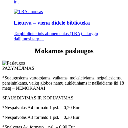
ir…
Lietuva – viena didelė biblioteka
Tarpbibliotekinis abonementas (TBA) – knygų
dalijimosi tarp…
Mokamos paslaugos
PAŽYMĖJIMAS
*Suaugusiems vartotojams, vaikams, moksleiviams, neįgaliesiems,
pensininkams, vaikų globos namų auklėtiniams ir našlaičiams iki 18
metų – NEMOKAMAI
SPAUSDINIMAS IR KOPIJAVIMAS
*Nespalvotas A4 formato 1 psl. – 0,20 Eur
*Nespalvotas A3 formato 1 psl. – 0,30 Eur
*Spalvotas A4 formato 1 psl. – 0,90 Eur