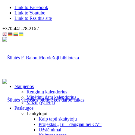
Link to Facebook
Link to Youtube
Link to Rss this site
+370-441-78-216 /
Naujienos
Renginių kalendorius
Minėtinų datų kalendorius
Vaizdų galerija
Paslaugos
Lankytojui
Kaip tapti skaitytoju
Projektas „Tu – daugiau nei CV“
Užsiėmimai