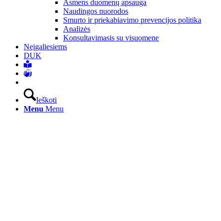
Asmens duomenų apsauga
Naudingos nuorodos
Smurto ir priekabiavimo prevencijos politika
Analizės
Konsultavimasis su visuomene
Neįgaliesiems
DUK
Ieškoti
Menu
Menu