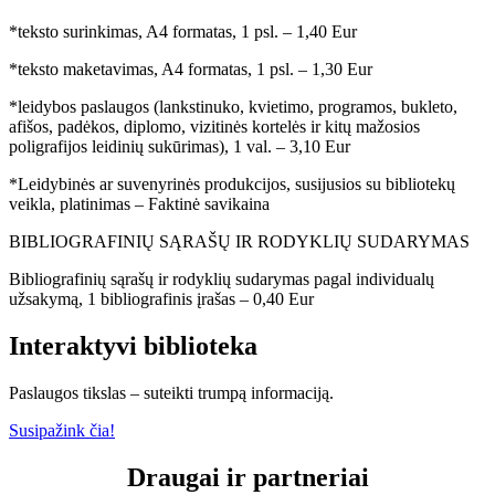
*teksto surinkimas, A4 formatas, 1 psl. – 1,40 Eur
*teksto maketavimas, A4 formatas, 1 psl. – 1,30 Eur
*leidybos paslaugos (lankstinuko, kvietimo, programos, bukleto,
afišos, padėkos, diplomo, vizitinės kortelės ir kitų mažosios
poligrafijos leidinių sukūrimas), 1 val. – 3,10 Eur
*Leidybinės ar suvenyrinės produkcijos, susijusios su bibliotekų
veikla, platinimas – Faktinė savikaina
BIBLIOGRAFINIŲ SĄRAŠŲ IR RODYKLIŲ SUDARYMAS
Bibliografinių sąrašų ir rodyklių sudarymas pagal individualų
užsakymą, 1 bibliografinis įrašas – 0,40 Eur
Interaktyvi
biblioteka
Paslaugos tikslas – suteikti trumpą informaciją.
Susipažink čia!
Draugai ir partneriai