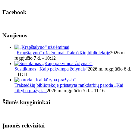
Facebook
Naujienos
„Krapštalyno“ užsiėmimai Traksėdžių bibliotekoje
2026 m.
rugpjūčio 7 d. - 10:12
Susitikimas „Kaip pakvimpa žolynais“
2026 m. rugpjūčio 6 d.
- 11:11
Traksėdžių bibliotekoje pristatyta rankdarbių paroda „Kai
kūryba pražysta“
2026 m. rugpjūčio 5 d. - 11:16
Šilutės knygininkai
Įmonės rekvizitai