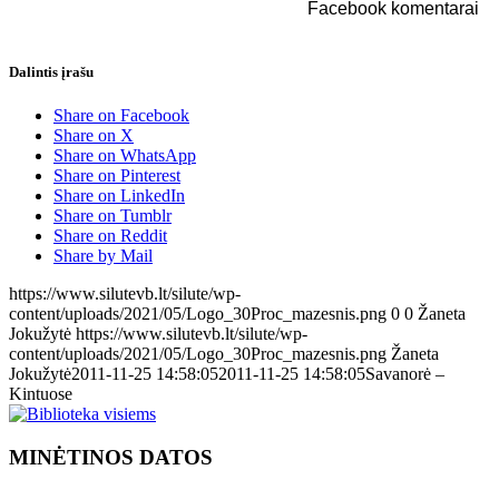
Facebook komentarai
Dalintis įrašu
Share on Facebook
Share on X
Share on WhatsApp
Share on Pinterest
Share on LinkedIn
Share on Tumblr
Share on Reddit
Share by Mail
https://www.silutevb.lt/silute/wp-
content/uploads/2021/05/Logo_30Proc_mazesnis.png
0
0
Žaneta
Jokužytė
https://www.silutevb.lt/silute/wp-
content/uploads/2021/05/Logo_30Proc_mazesnis.png
Žaneta
Jokužytė
2011-11-25 14:58:05
2011-11-25 14:58:05
Savanorė –
Kintuose
MINĖTINOS DATOS