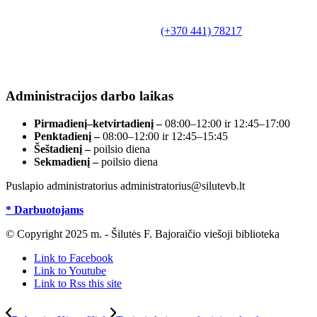
Biudžetinė įstaiga.
Šilutės rajono savivaldybės Fridricho
Bajoraičio viešoji biblioteka
Tilžės g. 10, LT-99172, Šilutė, tel.
(+370 441) 78217
,
el. paštas info@silutevb.lt, www.silutevb.lt
Duomenys kaupiami ir saugomi Juridinių asmenų
registre, įmonės kodas 190700188.
Administracijos darbo laikas
Pirmadienį–ketvirtadienį –
08:00–12:00 ir 12:45–17:00
Penktadienį –
08:00–12:00 ir 12:45–15:45
Šeštadienį –
poilsio diena
Sekmadienį –
poilsio diena
Puslapio administratorius administratorius@silutevb.lt
* Darbuotojams
© Copyright 2025 m. - Šilutės F. Bajoraičio viešoji biblioteka
Link to Facebook
Link to Youtube
Link to Rss this site