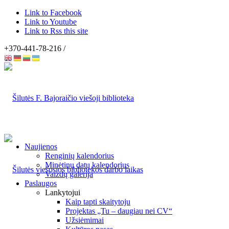
Link to Facebook
Link to Youtube
Link to Rss this site
+370-441-78-216 /
Naujienos
Renginių kalendorius
Minėtinų datų kalendorius
Vaizdų galerija
Paslaugos
Lankytojui
Kaip tapti skaitytoju
Projektas „Tu – daugiau nei CV“
Užsiėmimai