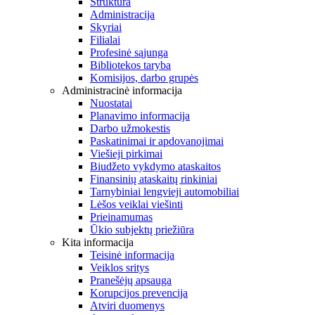
Struktūra
Administracija
Skyriai
Filialai
Profesinė sąjunga
Bibliotekos taryba
Komisijos, darbo grupės
Administracinė informacija
Nuostatai
Planavimo informacija
Darbo užmokestis
Paskatinimai ir apdovanojimai
Viešieji pirkimai
Biudžeto vykdymo ataskaitos
Finansinių ataskaitų rinkiniai
Tarnybiniai lengvieji automobiliai
Lėšos veiklai viešinti
Prieinamumas
Ūkio subjektų priežiūra
Kita informacija
Teisinė informacija
Veiklos sritys
Pranešėjų apsauga
Korupcijos prevencija
Atviri duomenys