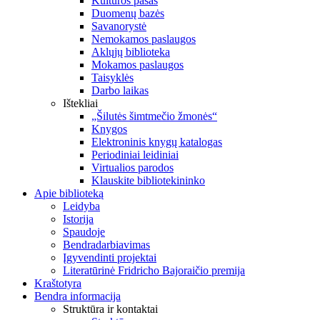
Kultūros pasas
Duomenų bazės
Savanorystė
Nemokamos paslaugos
Aklųjų biblioteka
Mokamos paslaugos
Taisyklės
Darbo laikas
Ištekliai
„Šilutės šimtmečio žmonės“
Knygos
Elektroninis knygų katalogas
Periodiniai leidiniai
Virtualios parodos
Klauskite bibliotekininko
Apie biblioteką
Leidyba
Istorija
Spaudoje
Bendradarbiavimas
Įgyvendinti projektai
Literatūrinė Fridricho Bajoraičio premija
Kraštotyra
Bendra informacija
Struktūra ir kontaktai