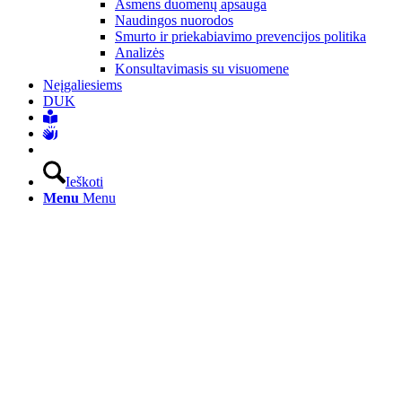
Asmens duomenų apsauga
Naudingos nuorodos
Smurto ir priekabiavimo prevencijos politika
Analizės
Konsultavimasis su visuomene
Neįgaliesiems
DUK
Ieškoti
Menu
Menu