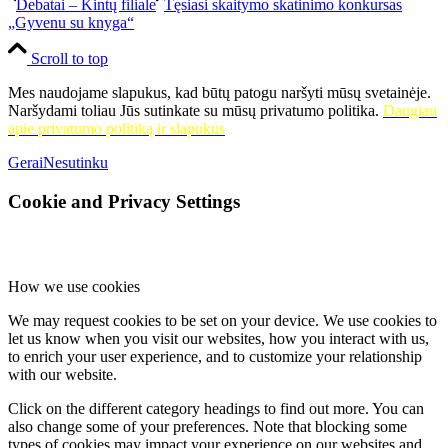
Debatai – Kintų filiale
Tęsiasi skaitymo skatinimo konkursas
„Gyvenu su knyga“
Scroll to top
Mes naudojame slapukus, kad būtų patogu naršyti mūsų svetainėje.
Naršydami toliau Jūs sutinkate su mūsų privatumo politika.
Daugiau
apie privatumo politiką ir slapukus
Gerai
Nesutinku
Cookie and Privacy Settings
How we use cookies
We may request cookies to be set on your device. We use cookies to
let us know when you visit our websites, how you interact with us,
to enrich your user experience, and to customize your relationship
with our website.
Click on the different category headings to find out more. You can
also change some of your preferences. Note that blocking some
types of cookies may impact your experience on our websites and