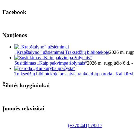
Facebook
Naujienos
„Krapštalyno“ užsiėmimai Traksėdžių bibliotekoje
2026 m. rugp
Susitikimas „Kaip pakvimpa žolynais“
2026 m. rugpjūčio 6 d. -
Traksėdžių bibliotekoje pristatyta rankdarbių paroda „Kai kūry
Šilutės knygininkai
Įmonės rekvizitai
Biudžetinė įstaiga.
Šilutės rajono savivaldybės Fridricho Bajoraičio
Tilžės g. 10, LT-99172, Šilutė, tel.
(+370 441) 78217
,
el. paštas info@silutevb.lt, www.silutevb.lt