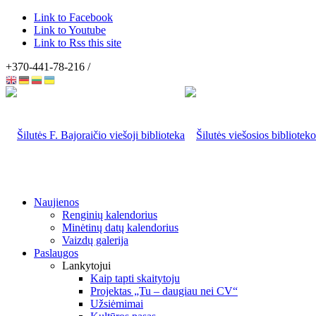
Link to Facebook
Link to Youtube
Link to Rss this site
+370-441-78-216 /
Naujienos
Renginių kalendorius
Minėtinų datų kalendorius
Vaizdų galerija
Paslaugos
Lankytojui
Kaip tapti skaitytoju
Projektas „Tu – daugiau nei CV“
Užsiėmimai