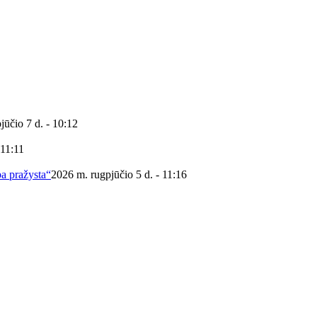
jūčio 7 d. - 10:12
 11:11
ba pražysta“
2026 m. rugpjūčio 5 d. - 11:16
 viešoji biblioteka