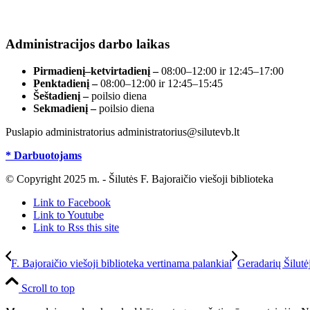
Duomenys kaupiami ir saugomi Juridinių asmenų
registre, įmonės kodas 190700188.
Administracijos darbo laikas
Pirmadienį–ketvirtadienį –
08:00–12:00 ir 12:45–17:00
Penktadienį –
08:00–12:00 ir 12:45–15:45
Šeštadienį –
poilsio diena
Sekmadienį –
poilsio diena
Puslapio administratorius administratorius@silutevb.lt
* Darbuotojams
© Copyright 2025 m. - Šilutės F. Bajoraičio viešoji biblioteka
Link to Facebook
Link to Youtube
Link to Rss this site
F. Bajoraičio viešoji biblioteka vertinama palankiai
Geradarių Šilut
Scroll to top