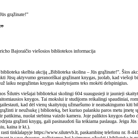
Jūs grąžinate!”
!”
richo Bajoraičio viešosios bibliotekos informacija
 biblioteka skelbia akciją „Biblioteka skolina – Jūs grąžinate!”. Šios akci
kti Jūsų aktyvumo geranoriškai grąžinant knygas, juolab, kad viešoji b
už laiku negrąžintas knygas skaitytojams teks mokėti delspinigius.
s Šilutės viešajai bibliotekai skolingi 604 suaugusieji ir jaunieji skait
itomiausios knygos. Tai mokslui ir studijoms reikalingi spaudiniai, roma
ailestauti, kad dėl vienų skaitytojų užmaršumo ir neatsakingumo kiti b
rąžinti ir neužsukę į biblioteką, bet kuriuo palankiu paros metu įmetę 
i ir patikima, nuolat stebima vaizdo kamera. Joje paliktos knygos darbo 
edrįsta grąžinti knygų, gali pasinaudoti šia teikiama paslauga. Jeigu Jūs
u, kaina ir kt.).
asti tinklalapyje https://www.silutevb.lt, paskambinę telefonu nr. 8-441
raginant ir savo draugus, pažįstamus bei kaimynus užsukti į biblioteką ir