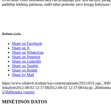
padidėja leidinių paklausa, todėl labai prašome savo knygų lentynose pa
Dalintis įrašu
Share on Facebook
Share on X
Share on WhatsApp
Share on Pinterest
Share on LinkedIn
Share on Tumblr
Share on Reddit
Share by Mail
https://www.silutevb.lt/silute/wp-content/uploads/2021/05/Logo_30
Jokužytė
2012-08-02 12:37:08
2012-08-02 12:37:08
Akcija „Biblioteka
MINĖTINOS DATOS