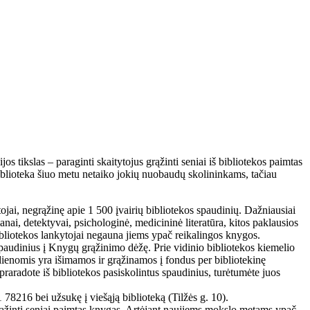
jos tikslas – paraginti skaitytojus grąžinti seniai iš bibliotekos paimtas
iblioteka šiuo metu netaiko jokių nuobaudų skolininkams, tačiau
ytojai, negrąžinę apie 1 500 įvairių bibliotekos spaudinių. Dažniausiai
nai, detektyvai, psichologinė, medicininė literatūra, kitos paklausios
ibliotekos lankytojai negauna jiems ypač reikalingos knygos.
spaudinius į Knygų grąžinimo dėžę. Prie vidinio bibliotekos kiemelio
dienomis yra išimamos ir grąžinamos į fondus per bibliotekinę
 praradote iš bibliotekos pasiskolintus spaudinius, turėtumėte juos
 78216 bei užsukę į viešąją biblioteką (Tilžės g. 10).
 grąžinti seniai paimtas knygas. Artėjant naujiems mokslo metams ypač