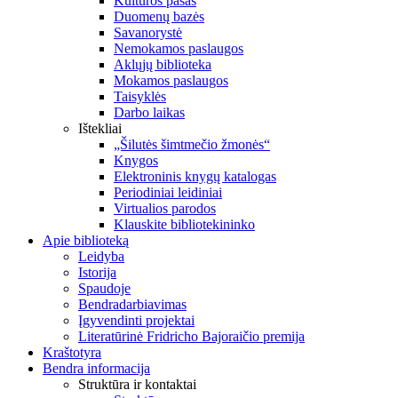
Kultūros pasas
Duomenų bazės
Savanorystė
Nemokamos paslaugos
Aklųjų biblioteka
Mokamos paslaugos
Taisyklės
Darbo laikas
Ištekliai
„Šilutės šimtmečio žmonės“
Knygos
Elektroninis knygų katalogas
Periodiniai leidiniai
Virtualios parodos
Klauskite bibliotekininko
Apie biblioteką
Leidyba
Istorija
Spaudoje
Bendradarbiavimas
Įgyvendinti projektai
Literatūrinė Fridricho Bajoraičio premija
Kraštotyra
Bendra informacija
Struktūra ir kontaktai