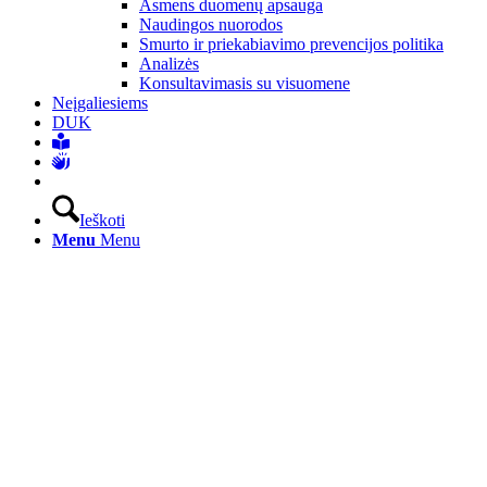
Asmens duomenų apsauga
Naudingos nuorodos
Smurto ir priekabiavimo prevencijos politika
Analizės
Konsultavimasis su visuomene
Neįgaliesiems
DUK
Ieškoti
Menu
Menu