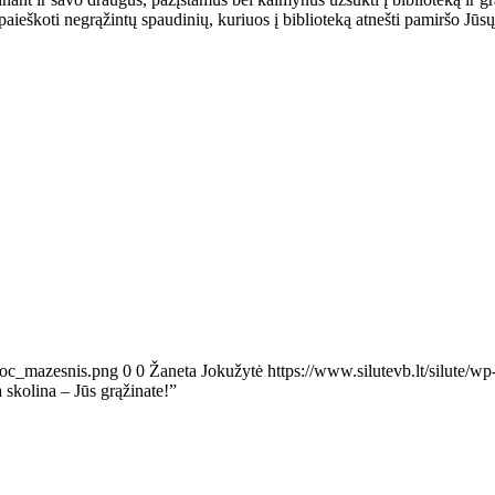
ieškoti negrąžintų spaudinių, kuriuos į biblioteką atnešti pamiršo Jūsų s
Proc_mazesnis.png
0
0
Žaneta Jokužytė
https://www.silutevb.lt/silute
 skolina – Jūs grąžinate!”