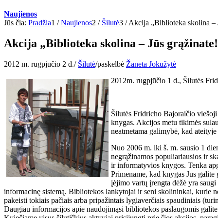
Naujienos
Jūs čia:
Pradžia
1
/
Naujienos
2
/
Šilutė
3
/
Akcija „Biblioteka skolina – 
Akcija „Biblioteka skolina – Jūs grąžinate
2012 m. rugpjūčio 2 d.
/
Šilutė
/
paskelbė
Žaneta Jokužytė
2012m. rugpjūčio 1 d., Šilutės Frid
Šilutės Fridricho Bajoraičio viešoji
knygas. Akcijos metu tikimės sulau
neatmetama galimybė, kad ateityje 
Nuo 2006 m. iki š. m. sausio 1 dieno
negrąžinamos populiariausios ir ska
ir informatyvios knygos. Tenka apg
Primename, kad knygas Jūs galite g
įėjimo vartų įrengta dėžė yra saug
informacinę sistemą. Bibliotekos lankytojai ir seni skolininkai, kurie n
pakeisti tokiais pačiais arba pripažintais lygiaverčiais spaudiniais (turini
Daugiau informacijos apie naudojimąsi bibliotekos paslaugomis galite r
Kviečiame visus šilutiškius aktyviai prisijungti prie šios akcijos, pa