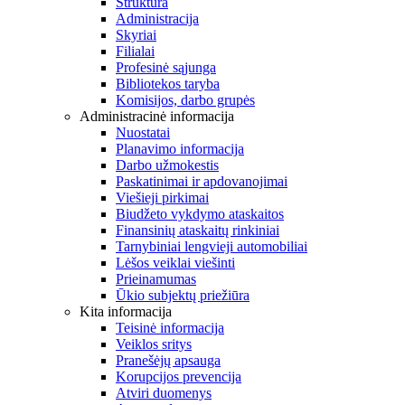
Struktūra
Administracija
Skyriai
Filialai
Profesinė sąjunga
Bibliotekos taryba
Komisijos, darbo grupės
Administracinė informacija
Nuostatai
Planavimo informacija
Darbo užmokestis
Paskatinimai ir apdovanojimai
Viešieji pirkimai
Biudžeto vykdymo ataskaitos
Finansinių ataskaitų rinkiniai
Tarnybiniai lengvieji automobiliai
Lėšos veiklai viešinti
Prieinamumas
Ūkio subjektų priežiūra
Kita informacija
Teisinė informacija
Veiklos sritys
Pranešėjų apsauga
Korupcijos prevencija
Atviri duomenys