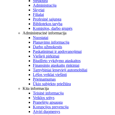
Struktūra
Administracija
Skyriai
Filialai
Profesinė sąjunga
Bibliotekos taryba
Komisijos, darbo grupės
Administracinė informacija
Nuostatai
Planavimo informacija
Darbo užmokestis
Paskatinimai ir apdovanojimai
Viešieji pirkimai
Biudžeto vykdymo ataskaitos
Finansinių ataskaitų rinkiniai
Tarnybiniai lengvieji automobiliai
Lėšos veiklai viešinti
Prieinamumas
Ūkio subjektų priežiūra
Kita informacija
Teisinė informacija
Veiklos sritys
Pranešėjų apsauga
Korupcijos prevencija
Atviri duomenys