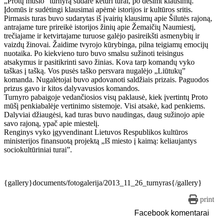
„Protų mūšio” turnyrą sudarė keturi turai, po dešimt klausimų.
Įdomūs ir sudėtingi klausimai apėmė istorijos ir kultūros sritis.
Pirmasis turas buvo sudarytas iš įvairių klausimų apie Šilutės rajoną,
antrajame ture prireikė istorijos žinių apie Žemaičių Naumiestį,
trečiajame ir ketvirtajame turuose galėjo pasireikšti asmenybių ir
vaizdų žinovai. Žaidime tvyrojo kūrybinga, pilna teigiamų emocijų
nuotaika. Po kiekvieno turo buvo smalsu sužinoti teisingus
atsakymus ir pasitikrinti savo žinias. Kova tarp komandų vyko
taškas į tašką. Vos pusės taško persvara nugalėjo „Liūtukų”
komanda. Nugalėtojai buvo apdovanoti saldžiais prizais. Paguodos
prizus gavo ir kitos dalyvavusios komandos.
Turnyro pabaigoje vedančiosios visų paklausė, kiek įvertintų Proto
mūšį penkiabalėje vertinimo sistemoje. Visi atsakė, kad penkiems.
Dalyviai džiaugėsi, kad turas buvo naudingas, daug sužinojo apie
savo rajoną, ypač apie miestelį.
Renginys vyko įgyvendinant Lietuvos Respublikos kultūros
ministerijos finansuotą projektą „Iš miesto į kaimą: keliaujantys
sociokultūriniai turai”.
{gallery}documents/fotogalerija/2013_11_26_turnyras{/gallery}
print
Facebook komentarai