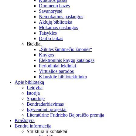
Kultūros pasas
Duomenų bazės
Savanorystė
Nemokamos paslaugos
Aklųjų biblioteka
Mokamos paslaugos
Taisyklės
Darbo laikas
Ištekliai
„Šilutės šimtmečio žmonės“
Knygos
Elektroninis knygų katalogas
Periodiniai leidiniai
Virtualios parodos
Klauskite bibliotekininko
Apie biblioteką
Leidyba
Istorija
Spaudoje
Bendradarbiavimas
Įgyvendinti projektai
Literatūrinė Fridricho Bajoraičio premija
Kraštotyra
Bendra informacija
Struktūra ir kontaktai