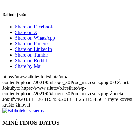
Dalintis įrašu
Share on Facebook
Share on X
Share on WhatsApp
Share on Pinterest
Share on LinkedIn
Share on Tumblr
Share on Reddit
Share by Mail
https://www.silutevb.lt/silute/wp-
content/uploads/2021/05/Logo_30Proc_mazesnis.png
0
0
Žaneta
Jokužytė
https://www.silutevb.lt/silute/wp-
content/uploads/2021/05/Logo_30Proc_mazesnis.png
Žaneta
Jokužytė
2013-11-26 11:34:56
2013-11-26 11:34:56
Turnyre kovėsi
krašto žinovai
MINĖTINOS DATOS