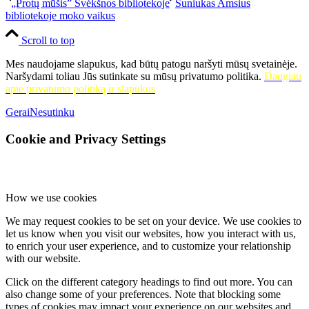
„Protų mūšis” Švėkšnos bibliotekoje
Šuniukas Amsius
bibliotekoje moko vaikus
Scroll to top
Mes naudojame slapukus, kad būtų patogu naršyti mūsų svetainėje.
Naršydami toliau Jūs sutinkate su mūsų privatumo politika.
Daugiau
apie privatumo politiką ir slapukus
Gerai
Nesutinku
Cookie and Privacy Settings
How we use cookies
We may request cookies to be set on your device. We use cookies to
let us know when you visit our websites, how you interact with us,
to enrich your user experience, and to customize your relationship
with our website.
Click on the different category headings to find out more. You can
also change some of your preferences. Note that blocking some
types of cookies may impact your experience on our websites and