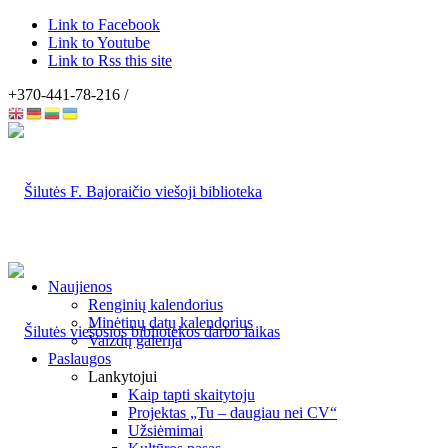
Link to Facebook
Link to Youtube
Link to Rss this site
+370-441-78-216 /
Naujienos
Renginių kalendorius
Minėtinų datų kalendorius
Vaizdų galerija
Paslaugos
Lankytojui
Kaip tapti skaitytoju
Projektas „Tu – daugiau nei CV“
Užsiėmimai