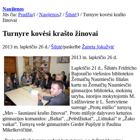
Naujienos
Jūs čia:
Pradžia
1
/
Naujienos
2
/
Šilutė
3
/
Turnyre kovėsi krašto
žinovai
Turnyre kovėsi krašto žinovai
2013 m. lapkričio 26 d.
/
Šilutė
/
paskelbė
Žaneta Jokužytė
2013 m. lapkričio 26 d.
Lapkričio 21 d., Šilutės Fridricho
Bajoraičio viešosios bibliotekos
Žemaičių Naumiesčio filialas
kartu su Žemaičių Naumiesčio
gimnazijos biblioteka, mokinių
taryba, istorijos mokytojomis M.
Lidžiuviene ir L. Šertvytiene
surengė „Protų mūšio” turnyrą
„Mes – šauniausi krašto žinovai”. Proto mūšyje dalyvavo keturios
gimnazijos komandos: „Baltai”, „Pelėdžiukai”, „Liūtukai” ir „Žako
vaikai”. Turnyrą vedė gimnazistės Giedrė Pupšytė ir Paulina
Mikelkevičiūtė.