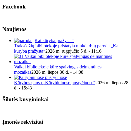
Facebook
Naujienos
Traksėdžių bibliotekoje pristatyta rankdarbių paroda „Kai
kūryba pražysta“
2026 m. rugpjūčio 5 d. - 11:16
Vaikai bibliotekoje kūrė spalvingas deimantines
mozaikas
2026 m. liepos 30 d. - 14:08
Kūrybos gausa „Kūrybiniuose pusryčiuose“
2026 m. liepos 28
d. - 15:43
Šilutės knygininkai
Įmonės rekvizitai