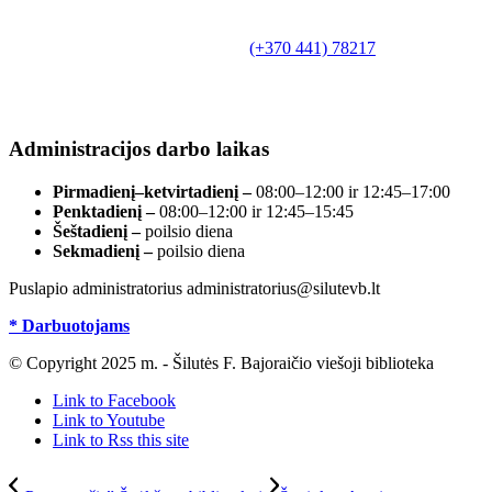
Biudžetinė įstaiga.
Šilutės rajono savivaldybės Fridricho
Bajoraičio viešoji biblioteka
Tilžės g. 10, LT-99172, Šilutė, tel.
(+370 441) 78217
,
el. paštas info@silutevb.lt, www.silutevb.lt
Duomenys kaupiami ir saugomi Juridinių asmenų
registre, įmonės kodas 190700188.
Administracijos darbo laikas
Pirmadienį–ketvirtadienį –
08:00–12:00 ir 12:45–17:00
Penktadienį –
08:00–12:00 ir 12:45–15:45
Šeštadienį –
poilsio diena
Sekmadienį –
poilsio diena
Puslapio administratorius administratorius@silutevb.lt
* Darbuotojams
© Copyright 2025 m. - Šilutės F. Bajoraičio viešoji biblioteka
Link to Facebook
Link to Youtube
Link to Rss this site