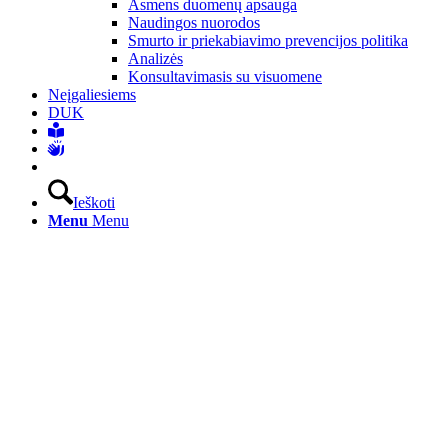
Asmens duomenų apsauga
Naudingos nuorodos
Smurto ir priekabiavimo prevencijos politika
Analizės
Konsultavimasis su visuomene
Neįgaliesiems
DUK
Ieškoti
Menu
Menu