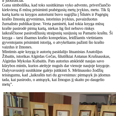
ir juodraščiai.
Gana simboliška, kad toks susitikimas vyko advento, priverčiančio
kiekvieną iš mūsų prisiminti prabėgusių metų įvykius, metu. Tik šį
kartą kartu su knygos autoriumi buvo sugrįžta į Šilutės ir Pagėgių
krašto žmonių gyvenimus, istorinius įvykius, pavaizduotus
žurnalisto publikacijose. Verta paminėti, kad tokia knyga mūsų
krašte pasirodė pirmą kartą, niekas lig šiol nebuvo rinkęs
laikraščiuose pasirodžiusių straipsnių susijusių su Pamario kraštu. Ši
knyga – tarsi išsamus krašto konspektas, leidžiantis vietiniams
gyventojams prisiminti istoriją, o atvykėliams pažinti šio krašto
vaizdus ir žmones.
Mintimis apie knygą ir autorių pasidalijo lituanistas Anatolijus
Žibaitis, istorikas Algirdas Gečas, šilutiškiai Antanas Krušnauskas,
Algirdas Mykolas Kubaitis. Pats autorius atskleidė naujas savo
kūrybos mintis, kurios ateityje nuguls dar vienoje naujoje knygoje.
Dalyvavusieji susitikime galėjo įsitikinti S. Mėlinausko žodžių
teisingumu, kad „laikraštis turi du gyvenimus: pirmąsyk jis įdomus
tada, kai pasirodo, o antrąsyk, kai žmogus jį skaito po daugelio
metų”.