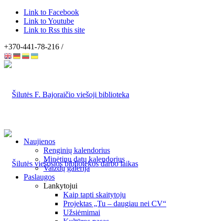
Link to Facebook
Link to Youtube
Link to Rss this site
+370-441-78-216 /
Naujienos
Renginių kalendorius
Minėtinų datų kalendorius
Vaizdų galerija
Paslaugos
Lankytojui
Kaip tapti skaitytoju
Projektas „Tu – daugiau nei CV“
Užsiėmimai