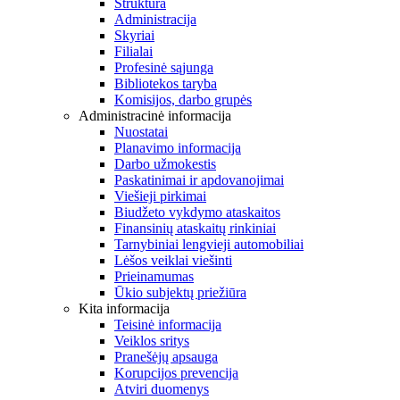
Struktūra
Administracija
Skyriai
Filialai
Profesinė sąjunga
Bibliotekos taryba
Komisijos, darbo grupės
Administracinė informacija
Nuostatai
Planavimo informacija
Darbo užmokestis
Paskatinimai ir apdovanojimai
Viešieji pirkimai
Biudžeto vykdymo ataskaitos
Finansinių ataskaitų rinkiniai
Tarnybiniai lengvieji automobiliai
Lėšos veiklai viešinti
Prieinamumas
Ūkio subjektų priežiūra
Kita informacija
Teisinė informacija
Veiklos sritys
Pranešėjų apsauga
Korupcijos prevencija
Atviri duomenys