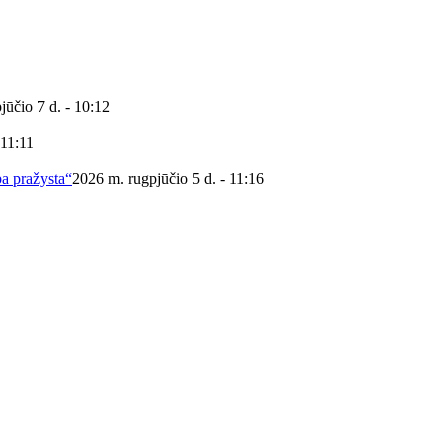
jūčio 7 d. - 10:12
 11:11
ba pražysta“
2026 m. rugpjūčio 5 d. - 11:16
 viešoji biblioteka