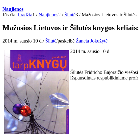
Naujienos
Jūs čia:
Pradžia
1
/
Naujienos
2
/
Šilutė
3
/
Mažosios Lietuvos ir Šilutės 
Mažosios Lietuvos ir Šilutės knygos keliais
2014 m. sausio 10 d.
/
Šilutė
/
paskelbė
Žaneta Jokužytė
2014 m. sausio 10 d.
Šilutės Fridricho Bajoraičio viešos
išspausdintas respublikiniame pro