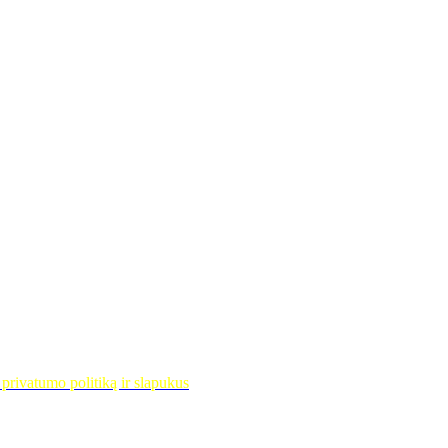
privatumo politiką ir slapukus