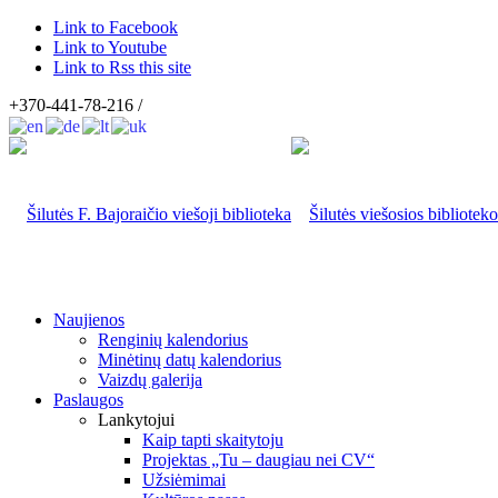
Link to Facebook
Link to Youtube
Link to Rss this site
+370-441-78-216 /
Naujienos
Renginių kalendorius
Minėtinų datų kalendorius
Vaizdų galerija
Paslaugos
Lankytojui
Kaip tapti skaitytoju
Projektas „Tu – daugiau nei CV“
Užsiėmimai