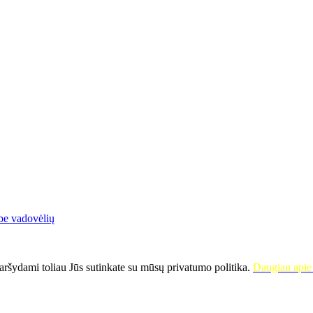
be vadovėlių
ršydami toliau Jūs sutinkate su mūsų privatumo politika.
Daugiau apie 