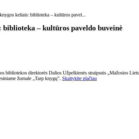
knygos keliais: biblioteka – kultūros pavel...
: biblioteka – kultūros paveldo buveinė
ios bibliotekos direktorės Dalios Užpelkienės straipsnis „Mažosios Lietu
fesiniame žurnale „Tarp knygų”.
Skaitykite plačiau