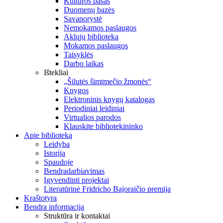
Kultūros pasas
Duomenų bazės
Savanorystė
Nemokamos paslaugos
Aklųjų biblioteka
Mokamos paslaugos
Taisyklės
Darbo laikas
Ištekliai
„Šilutės šimtmečio žmonės“
Knygos
Elektroninis knygų katalogas
Periodiniai leidiniai
Virtualios parodos
Klauskite bibliotekininko
Apie biblioteką
Leidyba
Istorija
Spaudoje
Bendradarbiavimas
Įgyvendinti projektai
Literatūrinė Fridricho Bajoraičio premija
Kraštotyra
Bendra informacija
Struktūra ir kontaktai