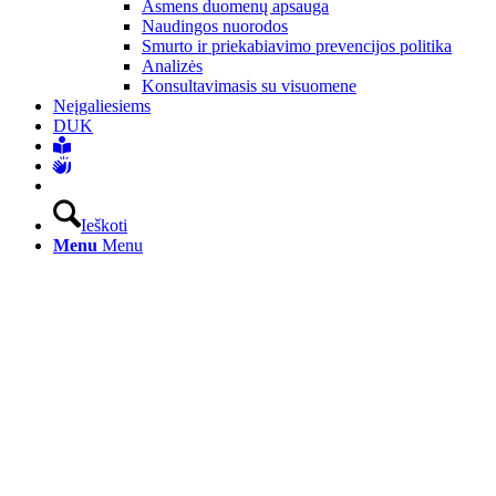
Asmens duomenų apsauga
Naudingos nuorodos
Smurto ir priekabiavimo prevencijos politika
Analizės
Konsultavimasis su visuomene
Neįgaliesiems
DUK
Ieškoti
Menu
Menu