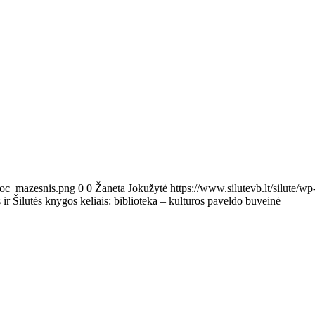
Proc_mazesnis.png
0
0
Žaneta Jokužytė
https://www.silutevb.lt/silute
ir Šilutės knygos keliais: biblioteka – kultūros paveldo buveinė