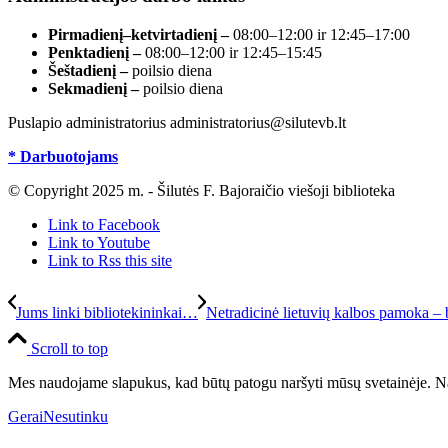
Pirmadienį–ketvirtadienį –
08:00–12:00 ir 12:45–17:00
Penktadienį –
08:00–12:00 ir 12:45–15:45
Šeštadienį –
poilsio diena
Sekmadienį –
poilsio diena
Puslapio administratorius administratorius@silutevb.lt
* Darbuotojams
© Copyright 2025 m. - Šilutės F. Bajoraičio viešoji biblioteka
Link to Facebook
Link to Youtube
Link to Rss this site
Jums linki bibliotekininkai…
Netradicinė lietuvių kalbos pamoka – 
Scroll to top
Mes naudojame slapukus, kad būtų patogu naršyti mūsų svetainėje. Na
Gerai
Nesutinku