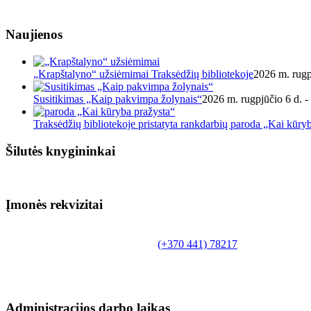
Naujienos
„Krapštalyno“ užsiėmimai Traksėdžių bibliotekoje
2026 m. rugp
Susitikimas „Kaip pakvimpa žolynais“
2026 m. rugpjūčio 6 d. -
Traksėdžių bibliotekoje pristatyta rankdarbių paroda „Kai kūry
Šilutės knygininkai
Įmonės rekvizitai
Biudžetinė įstaiga.
Šilutės rajono savivaldybės Fridricho Bajoraičio
Tilžės g. 10, LT-99172, Šilutė, tel.
(+370 441) 78217
,
el. paštas info@silutevb.lt, www.silutevb.lt
Duomenys kaupiami ir saugomi Juridinių asmenų
registre, įmonės kodas 190700188.
Administracijos darbo laikas