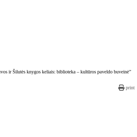
vos ir Šilutės knygos keliais: biblioteka – kultūros paveldo buveinė”
print