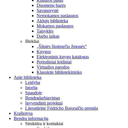
Kultūros pasas
Duomenų bazės
Savanorystė
Nemokamos paslaugos
Aklųjų biblioteka
Mokamos paslaugos
Taisyklės
Darbo laikas
Ištekliai
„Šilutės šimtmečio žmonės“
Knygos
Elektroninis knygų katalogas
Periodiniai leidiniai
Virtualios parodos
Klauskite bibliotekininko
Apie biblioteką
Leidyba
Istorija
Spaudoje
Bendradarbiavimas
Įgyvendinti projektai
Literatūrinė Fridricho Bajoraičio premija
Kraštotyra
Bendra informacija
Struktūra ir kontaktai