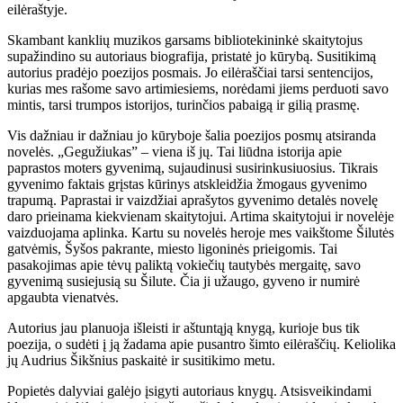
eilėraštyje.
Skambant kanklių muzikos garsams bibliotekininkė skaitytojus
supažindino su autoriaus biografija, pristatė jo kūrybą. Susitikimą
autorius pradėjo poezijos posmais. Jo eilėraščiai tarsi sentencijos,
kurias mes rašome savo artimiesiems, norėdami jiems perduoti savo
mintis, tarsi trumpos istorijos, turinčios pabaigą ir gilią prasmę.
Vis dažniau ir dažniau jo kūryboje šalia poezijos posmų atsiranda
novelės. „Gegužiukas” – viena iš jų. Tai liūdna istorija apie
paprastos moters gyvenimą, sujaudinusi susirinkusiuosius. Tikrais
gyvenimo faktais grįstas kūrinys atskleidžia žmogaus gyvenimo
trapumą. Paprastai ir vaizdžiai aprašytos gyvenimo detalės novelę
daro prieinama kiekvienam skaitytojui. Artima skaitytojui ir novelėje
vaizduojama aplinka. Kartu su novelės heroje mes vaikštome Šilutės
gatvėmis, Šyšos pakrante, miesto ligoninės prieigomis. Tai
pasakojimas apie tėvų paliktą vokiečių tautybės mergaitę, savo
gyvenimą susiejusią su Šilute. Čia ji užaugo, gyveno ir numirė
apgaubta vienatvės.
Autorius jau planuoja išleisti ir aštuntąją knygą, kurioje bus tik
poezija, o sudėti į ją žadama apie pusantro šimto eilėraščių. Keliolika
jų Audrius Šikšnius paskaitė ir susitikimo metu.
Popietės dalyviai galėjo įsigyti autoriaus knygų. Atsisveikindami