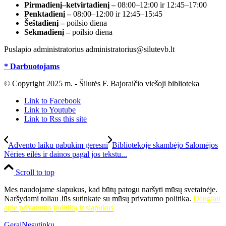
Pirmadienį–ketvirtadienį –
08:00–12:00 ir 12:45–17:00
Penktadienį –
08:00–12:00 ir 12:45–15:45
Šeštadienį –
poilsio diena
Sekmadienį –
poilsio diena
Puslapio administratorius administratorius@silutevb.lt
* Darbuotojams
© Copyright 2025 m. - Šilutės F. Bajoraičio viešoji biblioteka
Link to Facebook
Link to Youtube
Link to Rss this site
Advento laiku pabūkim geresni
Bibliotekoje skambėjo Salomėjos
Nėries eilės ir dainos pagal jos tekstu...
Scroll to top
Mes naudojame slapukus, kad būtų patogu naršyti mūsų svetainėje.
Naršydami toliau Jūs sutinkate su mūsų privatumo politika.
Daugiau
apie privatumo politiką ir slapukus
Gerai
Nesutinku