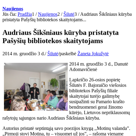
Naujienos
Jūs čia:
Pradžia
1
/
Naujienos
2
/
Šilutė
3
/
Audriaus Šikšniaus kūryba
pristatyta Pašyšių bibliotekos skaitytojams...
Audriaus Šikšniaus kūryba pristatyta
Pašyšių bibliotekos skaitytojams
2014 m. gruodžio 3 d.
/
Šilutė
/
paskelbė
Žaneta Jokužytė
2014 m. gruodžio 3 d., Danutė
Adomavičienė
Lapkričio 26-osios popietę
Šilutės F. Bajoraičio viešosios
bibliotekos Pašyšių filiale
skaitytojai turėjo galimybę
susipažinti su Pamario krašto
bendruomenei gerai žinomo
kūrėjo, Lietuvos nepriklausomų
rašytojų sąjungos nario Audriaus Šikšniaus kūryba.
Autorius pristatė septintąją savo poezijos knygą ,,Motinų valanda”.
„Pirmoji stovi Motina, tu – visuomet už jos”, – rašoma viename