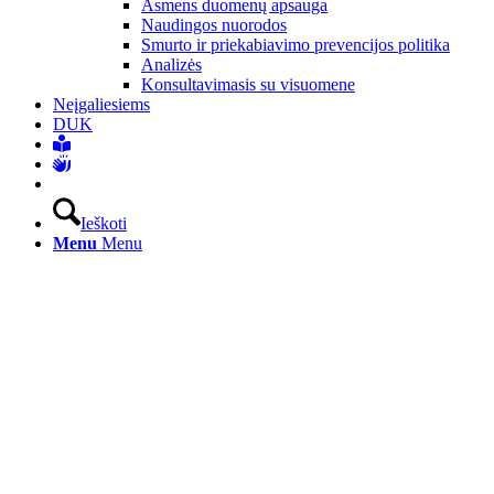
Asmens duomenų apsauga
Naudingos nuorodos
Smurto ir priekabiavimo prevencijos politika
Analizės
Konsultavimasis su visuomene
Neįgaliesiems
DUK
Ieškoti
Menu
Menu