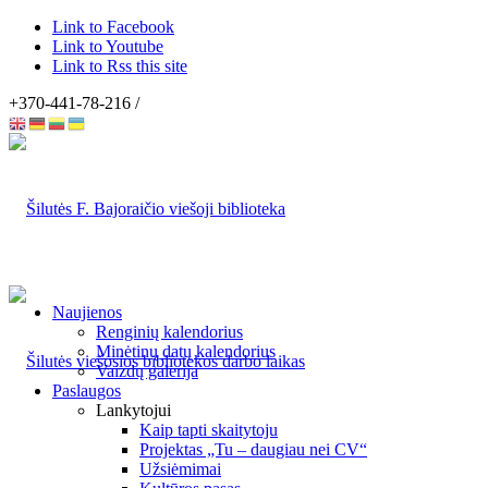
Link to Facebook
Link to Youtube
Link to Rss this site
+370-441-78-216 /
Naujienos
Renginių kalendorius
Minėtinų datų kalendorius
Vaizdų galerija
Paslaugos
Lankytojui
Kaip tapti skaitytoju
Projektas „Tu – daugiau nei CV“
Užsiėmimai