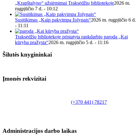
„Krapštalyno“ užsiėmimai Traksėdžių bibliotekoje
2026 m.
rugpjūčio 7 d. - 10:12
Susitikimas „Kaip pakvimpa žolynais“
2026 m. rugpjūčio 6 d.
- 11:11
Traksėdžių bibliotekoje pristatyta rankdarbių paroda „Kai
kūryba pražysta“
2026 m. rugpjūčio 5 d. - 11:16
Šilutės knygininkai
Įmonės rekvizitai
Biudžetinė įstaiga.
Šilutės rajono savivaldybės Fridricho
Bajoraičio viešoji biblioteka
Tilžės g. 10, LT-99172, Šilutė, tel.
(+370 441) 78217
,
el. paštas info@silutevb.lt, www.silutevb.lt
Duomenys kaupiami ir saugomi Juridinių asmenų
registre, įmonės kodas 190700188.
Administracijos darbo laikas