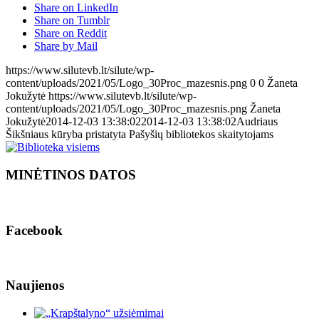
Share on LinkedIn
Share on Tumblr
Share on Reddit
Share by Mail
https://www.silutevb.lt/silute/wp-
content/uploads/2021/05/Logo_30Proc_mazesnis.png
0
0
Žaneta
Jokužytė
https://www.silutevb.lt/silute/wp-
content/uploads/2021/05/Logo_30Proc_mazesnis.png
Žaneta
Jokužytė
2014-12-03 13:38:02
2014-12-03 13:38:02
Audriaus
Šikšniaus kūryba pristatyta Pašyšių bibliotekos skaitytojams
MINĖTINOS DATOS
Facebook
Naujienos