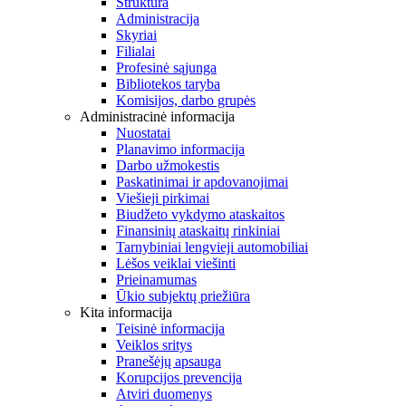
Struktūra
Administracija
Skyriai
Filialai
Profesinė sąjunga
Bibliotekos taryba
Komisijos, darbo grupės
Administracinė informacija
Nuostatai
Planavimo informacija
Darbo užmokestis
Paskatinimai ir apdovanojimai
Viešieji pirkimai
Biudžeto vykdymo ataskaitos
Finansinių ataskaitų rinkiniai
Tarnybiniai lengvieji automobiliai
Lėšos veiklai viešinti
Prieinamumas
Ūkio subjektų priežiūra
Kita informacija
Teisinė informacija
Veiklos sritys
Pranešėjų apsauga
Korupcijos prevencija
Atviri duomenys