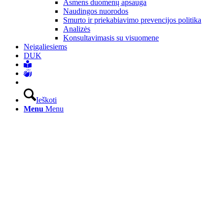
Asmens duomenų apsauga
Naudingos nuorodos
Smurto ir priekabiavimo prevencijos politika
Analizės
Konsultavimasis su visuomene
Neįgaliesiems
DUK
Ieškoti
Menu
Menu