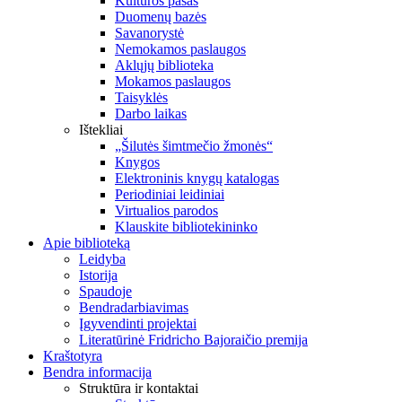
Kultūros pasas
Duomenų bazės
Savanorystė
Nemokamos paslaugos
Aklųjų biblioteka
Mokamos paslaugos
Taisyklės
Darbo laikas
Ištekliai
„Šilutės šimtmečio žmonės“
Knygos
Elektroninis knygų katalogas
Periodiniai leidiniai
Virtualios parodos
Klauskite bibliotekininko
Apie biblioteką
Leidyba
Istorija
Spaudoje
Bendradarbiavimas
Įgyvendinti projektai
Literatūrinė Fridricho Bajoraičio premija
Kraštotyra
Bendra informacija
Struktūra ir kontaktai