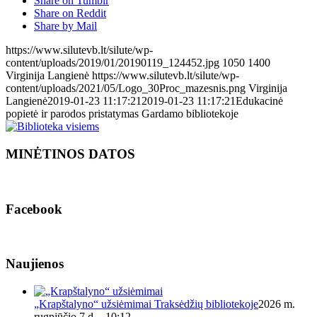
Share on Tumblr
Share on Reddit
Share by Mail
https://www.silutevb.lt/silute/wp-
content/uploads/2019/01/20190119_124452.jpg
1050
1400
Virginija Langienė
https://www.silutevb.lt/silute/wp-
content/uploads/2021/05/Logo_30Proc_mazesnis.png
Virginija
Langienė
2019-01-23 11:17:21
2019-01-23 11:17:21
Edukacinė
popietė ir parodos pristatymas Gardamo bibliotekoje
MINĖTINOS DATOS
Facebook
Naujienos
„Krapštalyno“ užsiėmimai Traksėdžių bibliotekoje
2026 m.
rugpjūčio 7 d. - 10:12