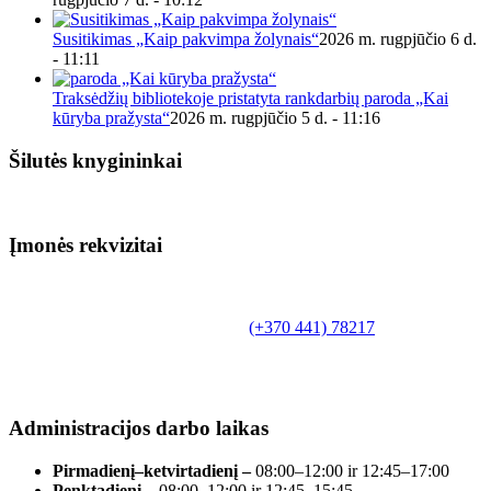
Susitikimas „Kaip pakvimpa žolynais“
2026 m. rugpjūčio 6 d.
- 11:11
Traksėdžių bibliotekoje pristatyta rankdarbių paroda „Kai
kūryba pražysta“
2026 m. rugpjūčio 5 d. - 11:16
Šilutės knygininkai
Įmonės rekvizitai
Biudžetinė įstaiga.
Šilutės rajono savivaldybės Fridricho
Bajoraičio viešoji biblioteka
Tilžės g. 10, LT-99172, Šilutė, tel.
(+370 441) 78217
,
el. paštas info@silutevb.lt, www.silutevb.lt
Duomenys kaupiami ir saugomi Juridinių asmenų
registre, įmonės kodas 190700188.
Administracijos darbo laikas
Pirmadienį–ketvirtadienį –
08:00–12:00 ir 12:45–17:00
Penktadienį –
08:00–12:00 ir 12:45–15:45