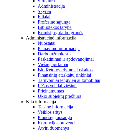
Struktūra
Administracija
Skyriai
Filialai
Profesinė sąjunga
Bibliotekos taryba
Komisijos, darbo grupės
Administracinė informacija
Nuostatai
Planavimo informacija
Darbo užmokestis
Paskatinimai ir apdovanojimai
Viešieji pirkimai
Biudžeto vykdymo ataskaitos
Finansinių ataskaitų rinkiniai
Tarnybiniai lengvieji automobiliai
Lėšos veiklai viešinti
Prieinamumas
Ūkio subjektų priežiūra
Kita informacija
Teisinė informacija
Veiklos sritys
Pranešėjų apsauga
Korupcijos prevencija
Atviri duomenys