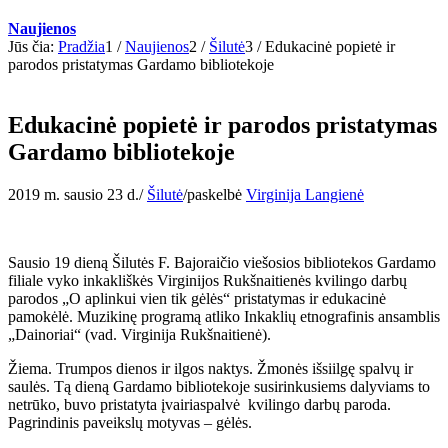
Naujienos
Jūs čia:
Pradžia
1
/
Naujienos
2
/
Šilutė
3
/
Edukacinė popietė ir
parodos pristatymas Gardamo bibliotekoje
Edukacinė popietė ir parodos pristatymas
Gardamo bibliotekoje
2019 m. sausio 23 d.
/
Šilutė
/
paskelbė
Virginija Langienė
Sausio 19 dieną Šilutės F. Bajoraičio viešosios bibliotekos Gardamo
filiale vyko inkakliškės Virginijos Rukšnaitienės kvilingo darbų
parodos „O aplinkui vien tik gėlės“ pristatymas ir edukacinė
pamokėlė. Muzikinę programą atliko Inkaklių etnografinis ansamblis
„Dainoriai“ (vad. Virginija Rukšnaitienė).
Žiema. Trumpos dienos ir ilgos naktys. Žmonės išsiilgę spalvų ir
saulės. Tą dieną Gardamo bibliotekoje susirinkusiems dalyviams to
netrūko, buvo pristatyta įvairiaspalvė kvilingo darbų paroda.
Pagrindinis paveikslų motyvas – gėlės.