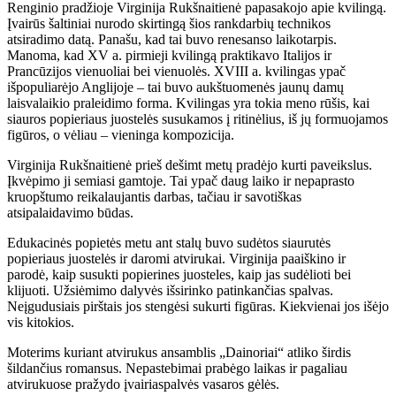
Renginio pradžioje Virginija Rukšnaitienė papasakojo apie kvilingą.
Įvairūs šaltiniai nurodo skirtingą šios rankdarbių technikos
atsiradimo datą. Panašu, kad tai buvo renesanso laikotarpis.
Manoma, kad XV a. pirmieji kvilingą praktikavo Italijos ir
Prancūzijos vienuoliai bei vienuolės. XVIII a. kvilingas ypač
išpopuliarėjo Anglijoje – tai buvo aukštuomenės jaunų damų
laisvalaikio praleidimo forma. Kvilingas yra tokia meno rūšis, kai
siauros popieriaus juostelės susukamos į ritinėlius, iš jų formuojamos
figūros, o vėliau – vieninga kompozicija.
Virginija Rukšnaitienė prieš dešimt metų pradėjo kurti paveikslus.
Įkvėpimo ji semiasi gamtoje. Tai ypač daug laiko ir nepaprasto
kruopštumo reikalaujantis darbas, tačiau ir savotiškas
atsipalaidavimo būdas.
Edukacinės popietės metu ant stalų buvo sudėtos siaurutės
popieriaus juostelės ir daromi atvirukai. Virginija paaiškino ir
parodė, kaip susukti popierines juosteles, kaip jas sudėlioti bei
klijuoti. Užsiėmimo dalyvės išsirinko patinkančias spalvas.
Neįgudusiais pirštais jos stengėsi sukurti figūras. Kiekvienai jos išėjo
vis kitokios.
Moterims kuriant atvirukus ansamblis „Dainoriai“ atliko širdis
šildančius romansus. Nepastebimai prabėgo laikas ir pagaliau
atvirukuose pražydo įvairiaspalvės vasaros gėlės.