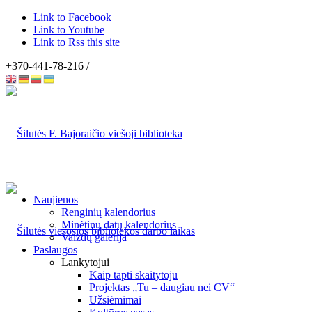
Link to Facebook
Link to Youtube
Link to Rss this site
+370-441-78-216 /
Naujienos
Renginių kalendorius
Minėtinų datų kalendorius
Vaizdų galerija
Paslaugos
Lankytojui
Kaip tapti skaitytoju
Projektas „Tu – daugiau nei CV“
Užsiėmimai