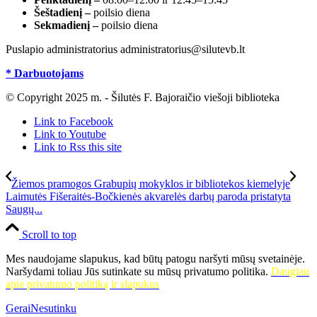
Šeštadienį –
poilsio diena
Sekmadienį –
poilsio diena
Puslapio administratorius administratorius@silutevb.lt
* Darbuotojams
© Copyright 2025 m. - Šilutės F. Bajoraičio viešoji biblioteka
Link to Facebook
Link to Youtube
Link to Rss this site
Žiemos pramogos Grabupių mokyklos ir bibliotekos kiemelyje
Laimutės Fišeraitės-Bočkienės akvarelės darbų paroda pristatyta
Saugų...
Scroll to top
Mes naudojame slapukus, kad būtų patogu naršyti mūsų svetainėje.
Naršydami toliau Jūs sutinkate su mūsų privatumo politika.
Daugiau
apie privatumo politiką ir slapukus
Gerai
Nesutinku