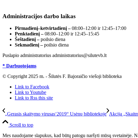
registre, įmonės kodas 190700188.
Administracijos darbo laikas
Pirmadienį–ketvirtadienį –
08:00–12:00 ir 12:45–17:00
Penktadienį –
08:00–12:00 ir 12:45–15:45
Šeštadienį –
poilsio diena
Sekmadienį –
poilsio diena
Puslapio administratorius administratorius@silutevb.lt
* Darbuotojams
© Copyright 2025 m. - Šilutės F. Bajoraičio viešoji biblioteka
Link to Facebook
Link to Youtube
Link to Rss this site
„Gerasis skaitymo virusas‘2019“ Usėnų bibliotekoje
Akcija „Skaitm
Scroll to top
Mes naudojame slapukus, kad būtų patogu naršyti mūsų svetainėje. Na