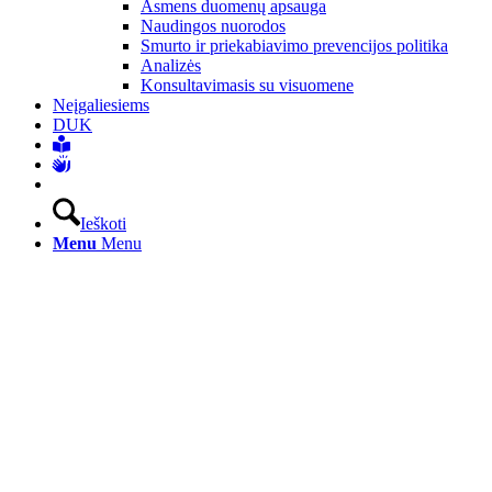
Asmens duomenų apsauga
Naudingos nuorodos
Smurto ir priekabiavimo prevencijos politika
Analizės
Konsultavimasis su visuomene
Neįgaliesiems
DUK
Ieškoti
Menu
Menu