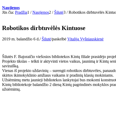
Naujienos
Jūs čia:
Pradžia
1
/
Naujienos
2
/
Šilutė
3
/
Robotikos dirbtuvėlės Kintu
Robotikos dirbtuvėlės Kintuose
2019 m. balandžio 6 d.
/
Šilutė
/
paskelbė
Vitalija Vyšniauskienė
Šilutės F. Bajoraičio viešosios bibliotekos Kintų filiale prasidėjo pro
Projekto tikslas – telkti ir aktyvinti vietos vaikus, jaunimą ir Kintų se
saviraišką.
Vienas iš projekto uždavinių – surengti robotikos dirbtuvėles, panau
skirtos ikimokyklinio amžiaus vaikams ir pradinių klasių mokiniams.
Užsiėmimų metu jaunieji bibliotekos lankytojai bus mokomi konstruot
Kintų bibliotekoje balandžio 2 dieną Kintų pagrindinės mokyklos pradi
užsiėmimų.