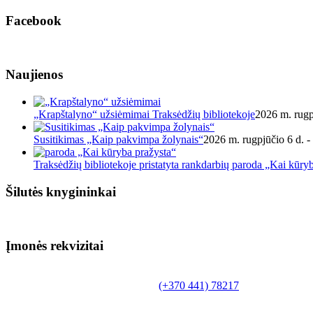
Facebook
Naujienos
„Krapštalyno“ užsiėmimai Traksėdžių bibliotekoje
2026 m. rugp
Susitikimas „Kaip pakvimpa žolynais“
2026 m. rugpjūčio 6 d. -
Traksėdžių bibliotekoje pristatyta rankdarbių paroda „Kai kūry
Šilutės knygininkai
Įmonės rekvizitai
Biudžetinė įstaiga.
Šilutės rajono savivaldybės Fridricho Bajoraičio
Tilžės g. 10, LT-99172, Šilutė, tel.
(+370 441) 78217
,
el. paštas info@silutevb.lt, www.silutevb.lt
Duomenys kaupiami ir saugomi Juridinių asmenų