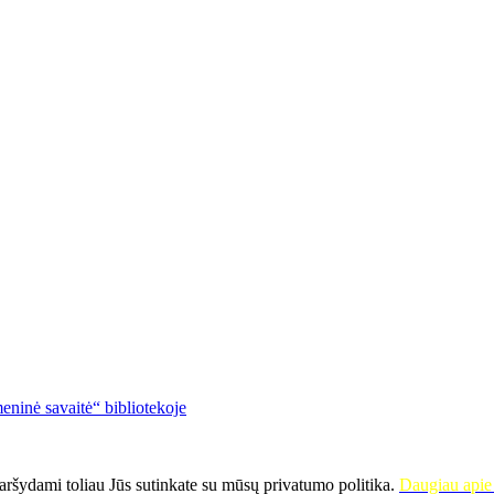
eninė savaitė“ bibliotekoje
ršydami toliau Jūs sutinkate su mūsų privatumo politika.
Daugiau apie 