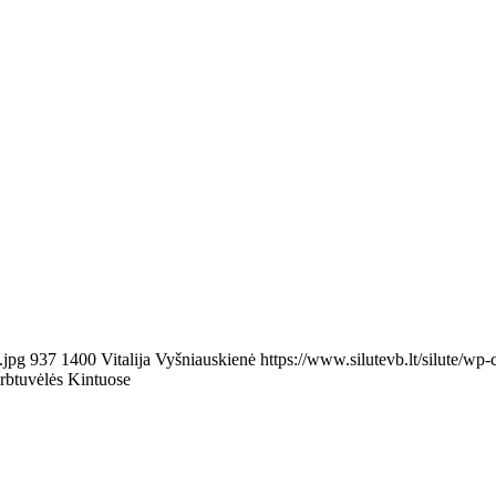
.jpg
937
1400
Vitalija Vyšniauskienė
https://www.silutevb.lt/silute/
rbtuvėlės Kintuose