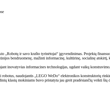
ose
jekto „Robotų ir savo krašto tyrinėtojai“ įgyvendinimas. Projektą finansu
niūnijos bendruomenę, mažinti informacinę, kultūrinę, socialinę atskirtį, 
dojant inovatyvias informacines technologijas, ugdant vaikų konstravim
i robotus, naudojantis „LEGO WeDo“ elektronikos konstruktorių rinkin
nių klasių mokiniams buvo pristatyta jau greit pradėsiančių veikti šių 