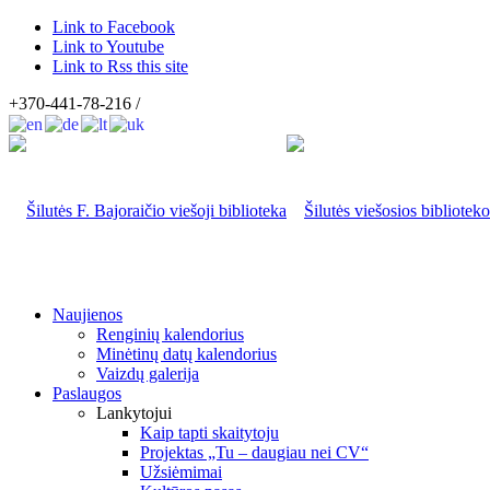
Link to Facebook
Link to Youtube
Link to Rss this site
+370-441-78-216 /
Naujienos
Renginių kalendorius
Minėtinų datų kalendorius
Vaizdų galerija
Paslaugos
Lankytojui
Kaip tapti skaitytoju
Projektas „Tu – daugiau nei CV“
Užsiėmimai