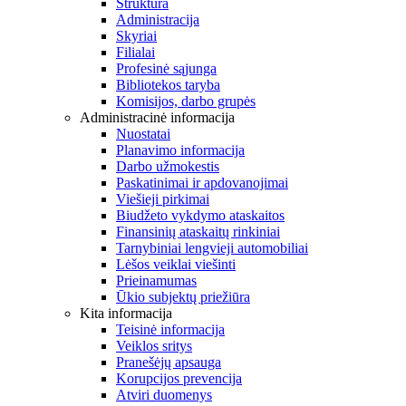
Struktūra
Administracija
Skyriai
Filialai
Profesinė sąjunga
Bibliotekos taryba
Komisijos, darbo grupės
Administracinė informacija
Nuostatai
Planavimo informacija
Darbo užmokestis
Paskatinimai ir apdovanojimai
Viešieji pirkimai
Biudžeto vykdymo ataskaitos
Finansinių ataskaitų rinkiniai
Tarnybiniai lengvieji automobiliai
Lėšos veiklai viešinti
Prieinamumas
Ūkio subjektų priežiūra
Kita informacija
Teisinė informacija
Veiklos sritys
Pranešėjų apsauga
Korupcijos prevencija
Atviri duomenys