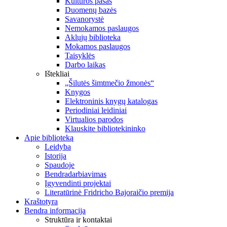
Kultūros pasas
Duomenų bazės
Savanorystė
Nemokamos paslaugos
Aklųjų biblioteka
Mokamos paslaugos
Taisyklės
Darbo laikas
Ištekliai
„Šilutės šimtmečio žmonės“
Knygos
Elektroninis knygų katalogas
Periodiniai leidiniai
Virtualios parodos
Klauskite bibliotekininko
Apie biblioteką
Leidyba
Istorija
Spaudoje
Bendradarbiavimas
Įgyvendinti projektai
Literatūrinė Fridricho Bajoraičio premija
Kraštotyra
Bendra informacija
Struktūra ir kontaktai