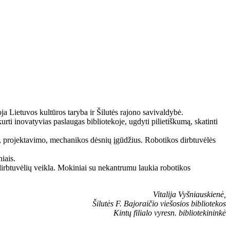
oja Lietuvos kultūros taryba ir Šilutės rajono savivaldybė.
kurti inovatyvias paslaugas bibliotekoje, ugdyti pilietiškumą, skatinti
o, projektavimo, mechanikos dėsnių įgūdžius. Robotikos dirbtuvėlės
iais.
dirbtuvėlių veikla. Mokiniai su nekantrumu laukia robotikos
Vitalija Vyšniauskienė,
Šilutės F. Bajoraičio viešosios bibliotekos
Kintų filialo vyresn. bibliotekininkė