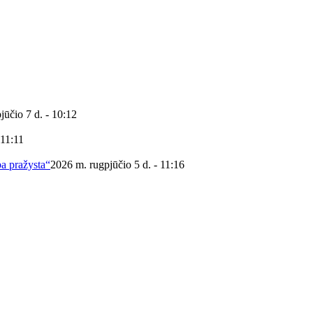
jūčio 7 d. - 10:12
 11:11
ba pražysta“
2026 m. rugpjūčio 5 d. - 11:16
 viešoji biblioteka