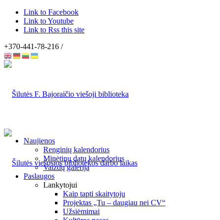
Link to Facebook
Link to Youtube
Link to Rss this site
+370-441-78-216 /
Naujienos
Renginių kalendorius
Minėtinų datų kalendorius
Vaizdų galerija
Paslaugos
Lankytojui
Kaip tapti skaitytoju
Projektas „Tu – daugiau nei CV“
Užsiėmimai