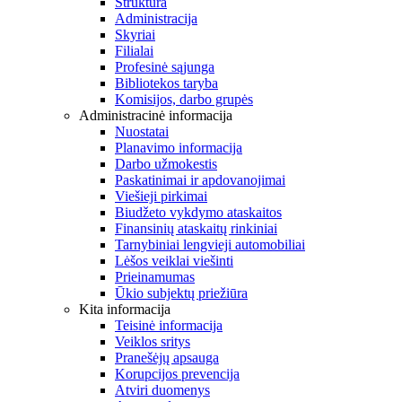
Struktūra
Administracija
Skyriai
Filialai
Profesinė sąjunga
Bibliotekos taryba
Komisijos, darbo grupės
Administracinė informacija
Nuostatai
Planavimo informacija
Darbo užmokestis
Paskatinimai ir apdovanojimai
Viešieji pirkimai
Biudžeto vykdymo ataskaitos
Finansinių ataskaitų rinkiniai
Tarnybiniai lengvieji automobiliai
Lėšos veiklai viešinti
Prieinamumas
Ūkio subjektų priežiūra
Kita informacija
Teisinė informacija
Veiklos sritys
Pranešėjų apsauga
Korupcijos prevencija
Atviri duomenys