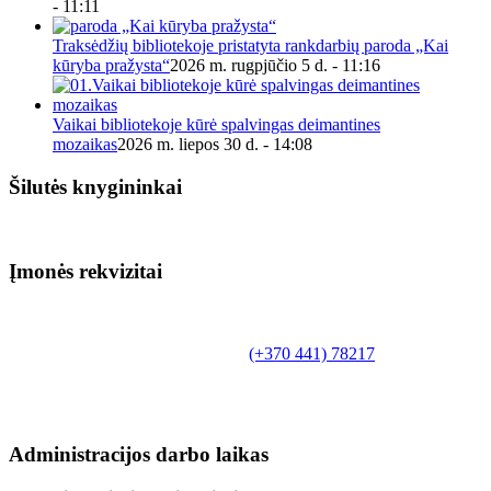
- 11:11
Traksėdžių bibliotekoje pristatyta rankdarbių paroda „Kai
kūryba pražysta“
2026 m. rugpjūčio 5 d. - 11:16
Vaikai bibliotekoje kūrė spalvingas deimantines
mozaikas
2026 m. liepos 30 d. - 14:08
Šilutės knygininkai
Įmonės rekvizitai
Biudžetinė įstaiga.
Šilutės rajono savivaldybės Fridricho
Bajoraičio viešoji biblioteka
Tilžės g. 10, LT-99172, Šilutė, tel.
(+370 441) 78217
,
el. paštas info@silutevb.lt, www.silutevb.lt
Duomenys kaupiami ir saugomi Juridinių asmenų
registre, įmonės kodas 190700188.
Administracijos darbo laikas