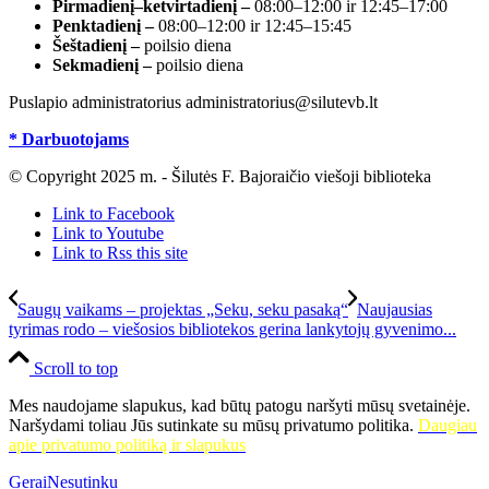
Pirmadienį–ketvirtadienį –
08:00–12:00 ir 12:45–17:00
Penktadienį –
08:00–12:00 ir 12:45–15:45
Šeštadienį –
poilsio diena
Sekmadienį –
poilsio diena
Puslapio administratorius administratorius@silutevb.lt
* Darbuotojams
© Copyright 2025 m. - Šilutės F. Bajoraičio viešoji biblioteka
Link to Facebook
Link to Youtube
Link to Rss this site
Saugų vaikams – projektas „Seku, seku pasaką“
Naujausias
tyrimas rodo – viešosios bibliotekos gerina lankytojų gyvenimo...
Scroll to top
Mes naudojame slapukus, kad būtų patogu naršyti mūsų svetainėje.
Naršydami toliau Jūs sutinkate su mūsų privatumo politika.
Daugiau
apie privatumo politiką ir slapukus
Gerai
Nesutinku