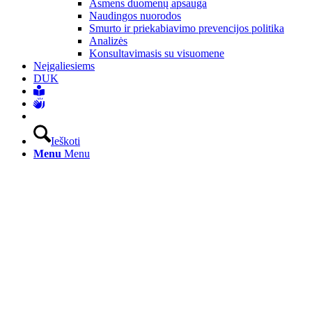
Asmens duomenų apsauga
Naudingos nuorodos
Smurto ir priekabiavimo prevencijos politika
Analizės
Konsultavimasis su visuomene
Neįgaliesiems
DUK
Ieškoti
Menu
Menu