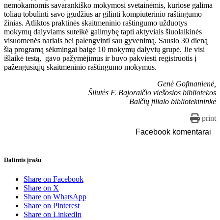
nemokamomis savarankiško mokymosi svetainėmis, kuriose galima
toliau tobulinti savo įgūdžius ar gilinti kompiuterinio raštingumo
žinias. Atliktos praktinės skaitmeninio raštingumo užduotys
mokymų dalyviams suteikė galimybę tapti aktyviais šiuolaikinės
visuomenės nariais bei palengvinti sau gyvenimą. Sausio 30 dieną
šią programą sėkmingai baigė 10 mokymų dalyvių grupė. Jie visi
išlaikė testą, gavo pažymėjimus ir buvo pakviesti registruotis į
pažengusiųjų skaitmeninio raštingumo mokymus.
Genė Gofmanienė,
Šilutės F. Bajoraičio viešosios bibliotekos
Balčių filialo bibliotekininkė
print
Facebook komentarai
Dalintis įrašu
Share on Facebook
Share on X
Share on WhatsApp
Share on Pinterest
Share on LinkedIn