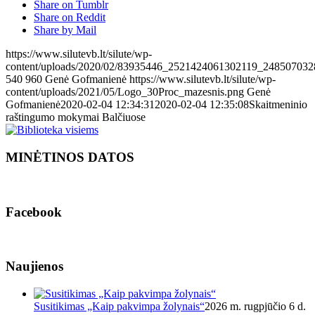
Share on Tumblr
Share on Reddit
Share by Mail
https://www.silutevb.lt/silute/wp-
content/uploads/2020/02/83935446_2521424061302119_248507032
540
960
Genė Gofmanienė
https://www.silutevb.lt/silute/wp-
content/uploads/2021/05/Logo_30Proc_mazesnis.png
Genė
Gofmanienė
2020-02-04 12:34:31
2020-02-04 12:35:08
Skaitmeninio
raštingumo mokymai Balčiuose
MINĖTINOS DATOS
Facebook
Naujienos
Susitikimas „Kaip pakvimpa žolynais“
2026 m. rugpjūčio 6 d.