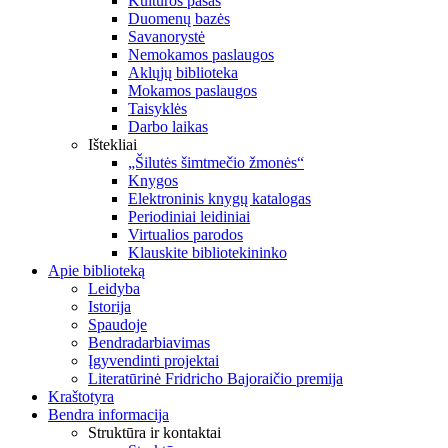
Kultūros pasas
Duomenų bazės
Savanorystė
Nemokamos paslaugos
Aklųjų biblioteka
Mokamos paslaugos
Taisyklės
Darbo laikas
Ištekliai
„Šilutės šimtmečio žmonės“
Knygos
Elektroninis knygų katalogas
Periodiniai leidiniai
Virtualios parodos
Klauskite bibliotekininko
Apie biblioteką
Leidyba
Istorija
Spaudoje
Bendradarbiavimas
Įgyvendinti projektai
Literatūrinė Fridricho Bajoraičio premija
Kraštotyra
Bendra informacija
Struktūra ir kontaktai