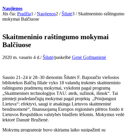
Naujienos
Jūs čia:
Pradžia
1
/
Naujienos
2
/
Šilutė
3
/
Skaitmeninio raštingumo
mokymai Balčiuose
Skaitmeninio raštingumo mokymai
Balčiuose
2020 m. vasario 4 d.
/
Šilutė
/
paskelbė
Genė Gofmanienė
Sausio 21–24 ir 28–30 dienomis Šilutės F. Bajoraičio viešosios
bibliotekos Balčių filiale vyko 18 valandų trukmės skaitmeninio
raštingumo pradmenų mokymai, vykdomi pagal programą
„Skaitmeninės technologijos TAU: ateik, sužinok, išmok“. Tai
pirmieji pradedančiųjų mokymai pagal projektą „Prisijungusi
Lietuva“: efektyvi, saugi ir atsakinga Lietuvos skaitmeninė
bendruomenė“, finansuojamą Europos regioninės plėtros fondo ir
Lietuvos Respublikos valstybės biudžeto lėšomis. Mokymus vedė
lektorė Danutė Bružienė.
Mokymų programoje buvo skiriama laiko susipažinti su