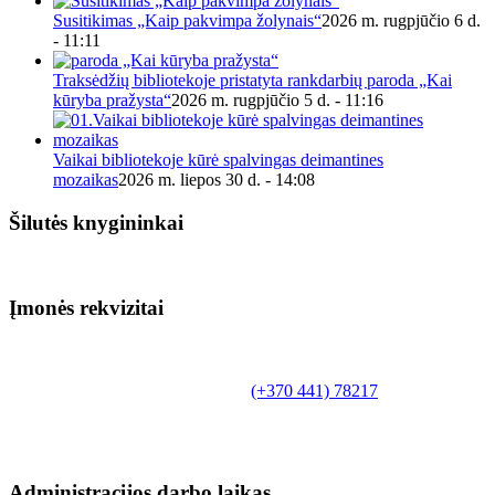
Susitikimas „Kaip pakvimpa žolynais“
2026 m. rugpjūčio 6 d.
- 11:11
Traksėdžių bibliotekoje pristatyta rankdarbių paroda „Kai
kūryba pražysta“
2026 m. rugpjūčio 5 d. - 11:16
Vaikai bibliotekoje kūrė spalvingas deimantines
mozaikas
2026 m. liepos 30 d. - 14:08
Šilutės knygininkai
Įmonės rekvizitai
Biudžetinė įstaiga.
Šilutės rajono savivaldybės Fridricho
Bajoraičio viešoji biblioteka
Tilžės g. 10, LT-99172, Šilutė, tel.
(+370 441) 78217
,
el. paštas info@silutevb.lt, www.silutevb.lt
Duomenys kaupiami ir saugomi Juridinių asmenų
registre, įmonės kodas 190700188.
Administracijos darbo laikas