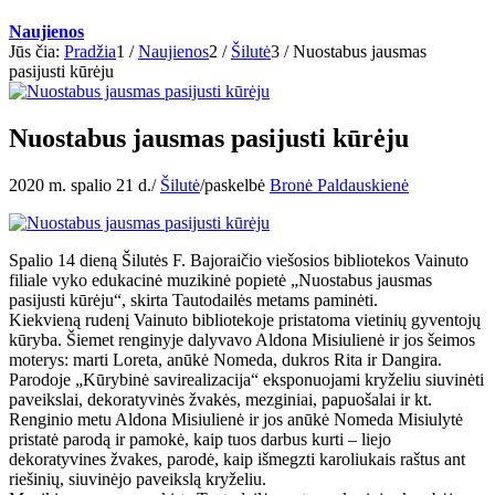
Naujienos
Jūs čia:
Pradžia
1
/
Naujienos
2
/
Šilutė
3
/
Nuostabus jausmas
pasijusti kūrėju
Nuostabus jausmas pasijusti kūrėju
2020 m. spalio 21 d.
/
Šilutė
/
paskelbė
Bronė Paldauskienė
Spalio 14 dieną Šilutės F. Bajoraičio viešosios bibliotekos Vainuto
filiale vyko edukacinė muzikinė popietė „Nuostabus jausmas
pasijusti kūrėju“, skirta Tautodailės metams paminėti.
Kiekvieną rudenį Vainuto bibliotekoje pristatoma vietinių gyventojų
kūryba. Šiemet renginyje dalyvavo Aldona Misiulienė ir jos šeimos
moterys: marti Loreta, anūkė Nomeda, dukros Rita ir Dangira.
Parodoje „Kūrybinė savirealizacija“ eksponuojami kryželiu siuvinėti
paveikslai, dekoratyvinės žvakės, mezginiai, papuošalai ir kt.
Renginio metu Aldona Misiulienė ir jos anūkė Nomeda Misiulytė
pristatė parodą ir pamokė, kaip tuos darbus kurti – liejo
dekoratyvines žvakes, parodė, kaip išmegzti karoliukais raštus ant
riešinių, siuvinėjo paveikslą kryželiu.