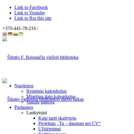
Link to Facebook
Link to Youtube
Link to Rss this site
+370-441-78-216 /
Naujienos
Renginių kalendorius
Minėtinų datų kalendorius
Vaizdų galerija
Paslaugos
Lankytojui
Kaip tapti skaitytoju
Projektas „Tu – daugiau nei CV“
Užsiėmimai