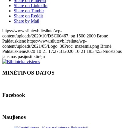
Share on Pinterest
Share on LinkedIn
Share on Tumblr
Share on Reddit
Share by Mail
https://www.silutevb.lt/silute/wp-
content/uploads/2020/10/DSC00467.jpg
1500
2000
Bronė
Paldauskienė
https://www.silutevb.lt/silute/wp-
content/uploads/2021/05/Logo_30Proc_mazesnis.png
Bronė
Paldauskienė
2020-10-21 17:27:31
2020-10-21 18:34:53
Nuostabus
jausmas pasijusti kūrėju
MINĖTINOS DATOS
Facebook
Naujienos