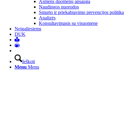
Asmens duomenų apsauga
Naudingos nuorodos
Smurto ir priekabiavimo prevencijos politika
Analizės
Konsultavimasis su visuomene
Neįgaliesiems
DUK
Ieškoti
Menu
Menu