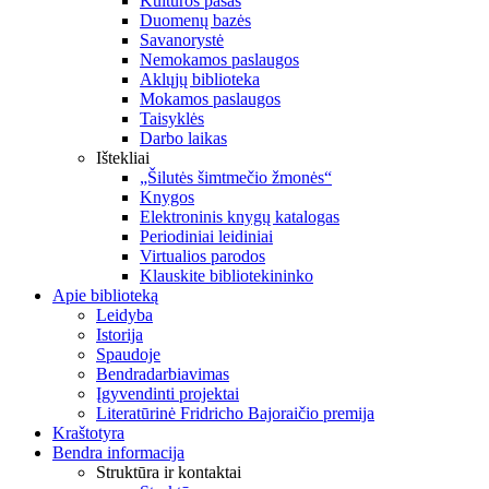
Kultūros pasas
Duomenų bazės
Savanorystė
Nemokamos paslaugos
Aklųjų biblioteka
Mokamos paslaugos
Taisyklės
Darbo laikas
Ištekliai
„Šilutės šimtmečio žmonės“
Knygos
Elektroninis knygų katalogas
Periodiniai leidiniai
Virtualios parodos
Klauskite bibliotekininko
Apie biblioteką
Leidyba
Istorija
Spaudoje
Bendradarbiavimas
Įgyvendinti projektai
Literatūrinė Fridricho Bajoraičio premija
Kraštotyra
Bendra informacija
Struktūra ir kontaktai