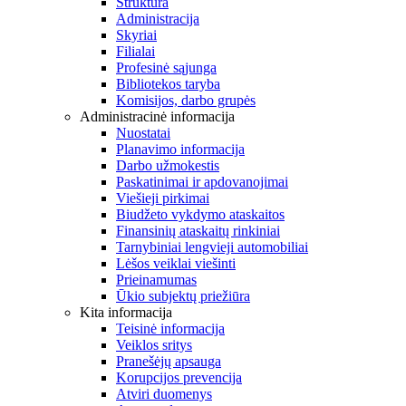
Struktūra
Administracija
Skyriai
Filialai
Profesinė sąjunga
Bibliotekos taryba
Komisijos, darbo grupės
Administracinė informacija
Nuostatai
Planavimo informacija
Darbo užmokestis
Paskatinimai ir apdovanojimai
Viešieji pirkimai
Biudžeto vykdymo ataskaitos
Finansinių ataskaitų rinkiniai
Tarnybiniai lengvieji automobiliai
Lėšos veiklai viešinti
Prieinamumas
Ūkio subjektų priežiūra
Kita informacija
Teisinė informacija
Veiklos sritys
Pranešėjų apsauga
Korupcijos prevencija
Atviri duomenys