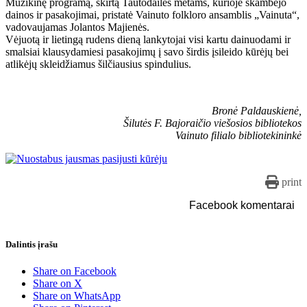
Muzikinę programą, skirtą Tautodailės metams, kurioje skambėjo
dainos ir pasakojimai, pristatė Vainuto folkloro ansamblis „Vainuta“,
vadovaujamas Jolantos Majienės.
Vėjuotą ir lietingą rudens dieną lankytojai visi kartu dainuodami ir
smalsiai klausydamiesi pasakojimų į savo širdis įsileido kūrėjų bei
atlikėjų skleidžiamus šilčiausius spindulius.
Bronė Paldauskienė,
Šilutės F. Bajoraičio viešosios bibliotekos
Vainuto filialo bibliotekininkė
print
Facebook komentarai
Dalintis įrašu
Share on Facebook
Share on X
Share on WhatsApp