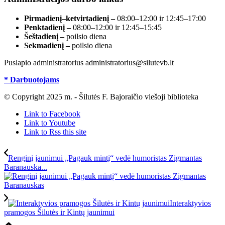
Pirmadienį–ketvirtadienį –
08:00–12:00 ir 12:45–17:00
Penktadienį –
08:00–12:00 ir 12:45–15:45
Šeštadienį –
poilsio diena
Sekmadienį –
poilsio diena
Puslapio administratorius administratorius@silutevb.lt
* Darbuotojams
© Copyright 2025 m. - Šilutės F. Bajoraičio viešoji biblioteka
Link to Facebook
Link to Youtube
Link to Rss this site
Renginį jaunimui „Pagauk mintį“ vedė humoristas Zigmantas
Baranauska...
Interaktyvios
pramogos Šilutės ir Kintų jaunimui