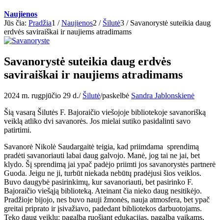
Naujienos
Jūs čia:
Pradžia
1
/
Naujienos
2
/
Šilutė
3
/
Savanorystė suteikia daug
erdvės saviraiškai ir naujiems atradimams
Savanorystė suteikia daug erdvės
saviraiškai ir naujiems atradimams
2024 m. rugpjūčio 29 d.
/
Šilutė
/
paskelbė
Sandra Jablonskienė
Šią vasarą Šilutės F. Bajoraičio viešojoje bibliotekoje savanorišką
veiklą atliko dvi savanorės. Jos mielai sutiko pasidalinti savo
patirtimi.
Savanorė Nikolė Saudargaitė teigia, kad priimdama sprendimą
pradėti savanoriauti labai daug galvojo. Manė, jog tai ne jai, bet
klydo. Šį sprendimą jai ypač padėjo priimti jos savanorystės partnerė
Guoda. Jeigu ne ji, turbūt niekada nebūtų pradėjusi šios veiklos.
Buvo daugybė pasirinkimų, kur savanoriauti, bet pasirinko F.
Bajoraičio viešąją biblioteką. Ateinant čia nieko daug nesitikėjo.
Pradžioje bijojo, nes buvo nauji žmonės, nauja atmosfera, bet ypač
greitai priprato ir įsivažiavo, padedant bibliotekos darbuotojams.
Teko daug veiklų: pagalba ruošiant edukacijas, pagalba vaikams,