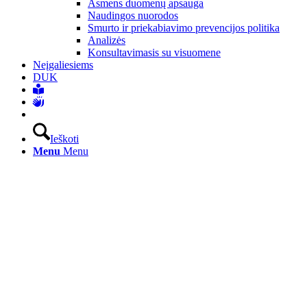
Asmens duomenų apsauga
Naudingos nuorodos
Smurto ir priekabiavimo prevencijos politika
Analizės
Konsultavimasis su visuomene
Neįgaliesiems
DUK
Ieškoti
Menu
Menu