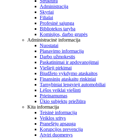
Struktūra
Administracija
Skyriai
Filialai
Profesinė sąjunga
Bibliotekos taryba
Komisijos, darbo grupės
Administracinė informacija
Nuostatai
Planavimo informacija
Darbo užmokestis
Paskatinimai ir apdovanojimai
Viešieji pirkimai
Biudžeto vykdymo ataskaitos
Finansinių ataskaitų rinkiniai
Tarnybiniai lengvieji automobiliai
Lėšos veiklai viešinti
Prieinamumas
Ūkio subjektų priežiūra
Kita informacija
Teisinė informacija
Veiklos sritys
Pranešėjų apsauga
Korupcijos prevencija
Atviri duomenys