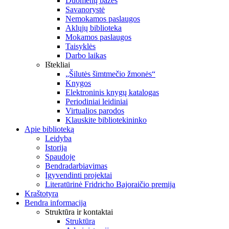
Duomenų bazės
Savanorystė
Nemokamos paslaugos
Aklųjų biblioteka
Mokamos paslaugos
Taisyklės
Darbo laikas
Ištekliai
„Šilutės šimtmečio žmonės“
Knygos
Elektroninis knygų katalogas
Periodiniai leidiniai
Virtualios parodos
Klauskite bibliotekininko
Apie biblioteką
Leidyba
Istorija
Spaudoje
Bendradarbiavimas
Įgyvendinti projektai
Literatūrinė Fridricho Bajoraičio premija
Kraštotyra
Bendra informacija
Struktūra ir kontaktai
Struktūra