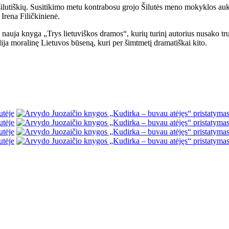
ilutiškių. Susitikimo metu kontrabosu grojo Šilutės meno mokyklos au
Irena Filičkinienė.
sta nauja knyga „Trys lietuviškos dramos“, kurių turinį autorius nusako
dija moralinę Lietuvos būseną, kuri per šimtmetį dramatiškai kito.