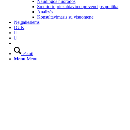
Naudingos nuorodos
Smurto ir priekabiavimo prevencijos politika
Analizės
Konsultavimasis su visuomene
Neįgaliesiems
DUK
Ieškoti
Menu
Menu