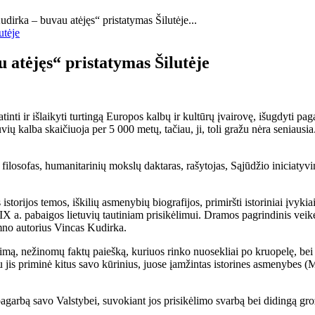
irka – buvau atėjęs“ pristatymas Šilutėje...
atėjęs“ pristatymas Šilutėje
tinti ir išlaikyti turtingą Europos kalbų ir kultūrų įvairovę, išugdyti 
vių kalba skaičiuoja per 5 000 metų, tačiau, ji, toli gražu nėra seniausia.
i filosofas, humanitarinių mokslų daktaras, rašytojas, Sąjūdžio iniciatyv
istorijos temos, iškilių asmenybių biografijos, primiršti istoriniai įvyk
XIX a. pabaigos lietuvių tautiniam prisikėlimui. Dramos pagrindinis veikė
imno autorius Vincas Kudirka.
mą, nežinomų faktų paiešką, kuriuos rinko nuosekliai po kruopelę, bei
tu jis priminė kitus savo kūrinius, juose įamžintas istorines asmenybes
agarbą savo Valstybei, suvokiant jos prisikėlimo svarbą bei didingą gro