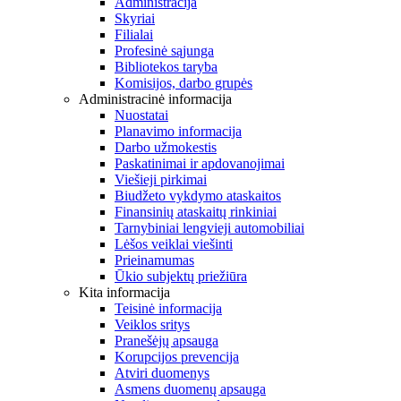
Administracija
Skyriai
Filialai
Profesinė sąjunga
Bibliotekos taryba
Komisijos, darbo grupės
Administracinė informacija
Nuostatai
Planavimo informacija
Darbo užmokestis
Paskatinimai ir apdovanojimai
Viešieji pirkimai
Biudžeto vykdymo ataskaitos
Finansinių ataskaitų rinkiniai
Tarnybiniai lengvieji automobiliai
Lėšos veiklai viešinti
Prieinamumas
Ūkio subjektų priežiūra
Kita informacija
Teisinė informacija
Veiklos sritys
Pranešėjų apsauga
Korupcijos prevencija
Atviri duomenys
Asmens duomenų apsauga