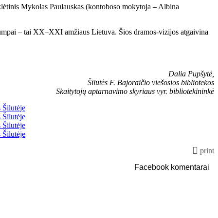
klėtinis Mykolas Paulauskas (kontoboso mokytoja – Albina
 trumpai – tai XX–XXI amžiaus Lietuva. Šios dramos-vizijos atgaivina
Dalia Pupšytė,
Šilutės F. Bajoraičio viešosios bibliotekos
Skaitytojų aptarnavimo skyriaus vyr. bibliotekininkė
print
Facebook komentarai