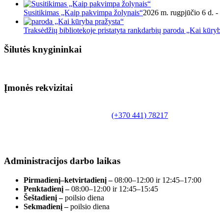
Susitikimas „Kaip pakvimpa žolynais“
2026 m. rugpjūčio 6 d. -
Traksėdžių bibliotekoje pristatyta rankdarbių paroda „Kai kūry
Šilutės knygininkai
Įmonės rekvizitai
Biudžetinė įstaiga.
Šilutės rajono savivaldybės Fridricho Bajoraičio
Tilžės g. 10, LT-99172, Šilutė, tel.
(+370 441) 78217
,
el. paštas info@silutevb.lt, www.silutevb.lt
Duomenys kaupiami ir saugomi Juridinių asmenų
registre, įmonės kodas 190700188.
Administracijos darbo laikas
Pirmadienį–ketvirtadienį –
08:00–12:00 ir 12:45–17:00
Penktadienį –
08:00–12:00 ir 12:45–15:45
Šeštadienį –
poilsio diena
Sekmadienį –
poilsio diena