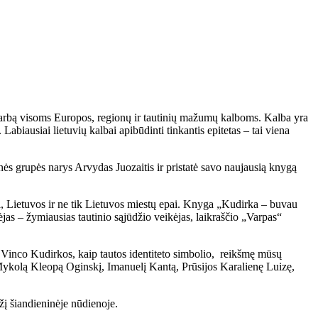
pagarbą visoms Europos, regionų ir tautinių mažumų kalboms. Kalba yra
 Labiausiai lietuvių kalbai apibūdinti tinkantis epitetas – tai viena
inės grupės narys Arvydas Juozaitis ir pristatė savo naujausią knygą
iai, Lietuvos ir ne tik Lietuvos miestų epai. Knyga „Kudirka – buvau
jas – žymiausias tautinio sąjūdžio veikėjas, laikraščio „Varpas“
 Vinco Kudirkos, kaip tautos identiteto simbolio, reikšmę mūsų
 (Mykolą Kleopą Oginskį, Imanuelį Kantą, Prūsijos Karalienę Luizę,
žį šiandieninėje nūdienoje.