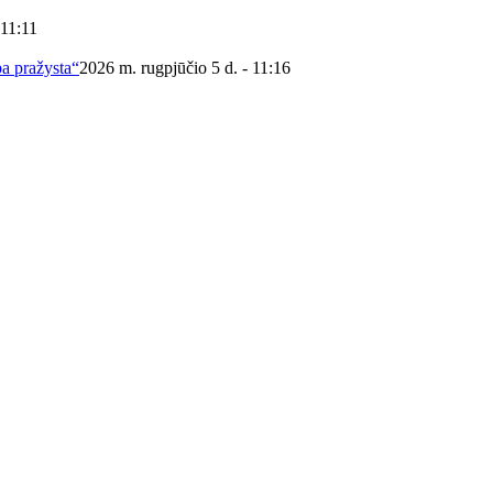
 11:11
ba pražysta“
2026 m. rugpjūčio 5 d. - 11:16
 viešoji biblioteka