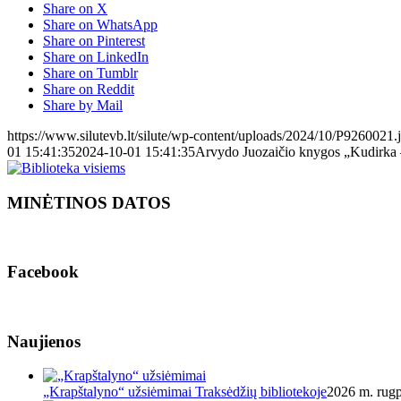
Share on X
Share on WhatsApp
Share on Pinterest
Share on LinkedIn
Share on Tumblr
Share on Reddit
Share by Mail
https://www.silutevb.lt/silute/wp-content/uploads/2024/10/P9260021.
01 15:41:35
2024-10-01 15:41:35
Arvydo Juozaičio knygos „Kudirka – 
MINĖTINOS DATOS
Facebook
Naujienos
„Krapštalyno“ užsiėmimai Traksėdžių bibliotekoje
2026 m. rugp