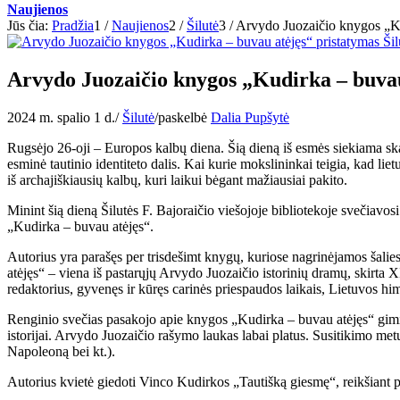
Naujienos
Jūs čia:
Pradžia
1
/
Naujienos
2
/
Šilutė
3
/
Arvydo Juozaičio knygos „Kud
Arvydo Juozaičio knygos „Kudirka – buvau 
2024 m. spalio 1 d.
/
Šilutė
/
paskelbė
Dalia Pupšytė
Rugsėjo 26-oji – Europos kalbų diena. Šią dieną iš esmės siekiama ska
esminė tautinio identiteto dalis. Kai kurie mokslininkai teigia, kad lietu
iš archajiškiausių kalbų, kuri laikui bėgant mažiausiai pakito.
Minint šią dieną Šilutės F. Bajoraičio viešojoje bibliotekoje svečiavos
„Kudirka – buvau atėjęs“.
Autorius yra parašęs per trisdešimt knygų, kuriose nagrinėjamos šalies 
atėjęs“ – viena iš pastarųjų Arvydo Juozaičio istorinių dramų, skirta 
redaktorius, gyvenęs ir kūręs carinės priespaudos laikais, Lietuvos h
Renginio svečias pasakojo apie knygos „Kudirka – buvau atėjęs“ gimi
istorijai. Arvydo Juozaičio rašymo laukas labai platus. Susitikimo me
Napoleoną bei kt.).
Autorius kvietė giedoti Vinco Kudirkos „Tautišką giesmę“, reikšiant p