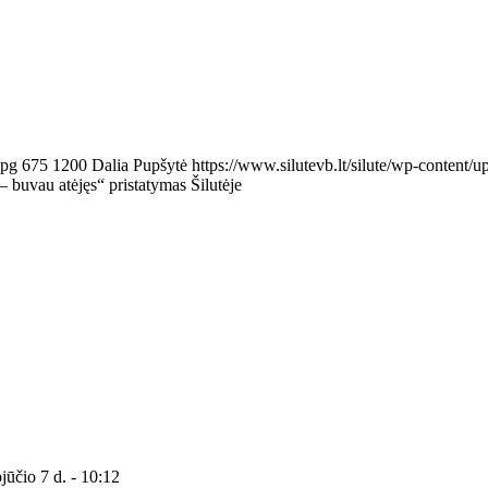
jpg
675
1200
Dalia Pupšytė
https://www.silutevb.lt/silute/wp-conten
buvau atėjęs“ pristatymas Šilutėje
jūčio 7 d. - 10:12