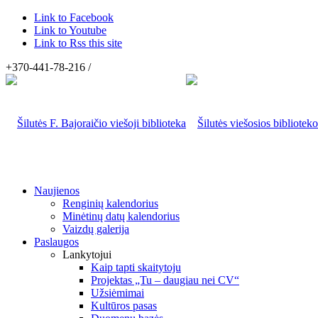
Link to Facebook
Link to Youtube
Link to Rss this site
+370-441-78-216 /
Naujienos
Renginių kalendorius
Minėtinų datų kalendorius
Vaizdų galerija
Paslaugos
Lankytojui
Kaip tapti skaitytoju
Projektas „Tu – daugiau nei CV“
Užsiėmimai
Kultūros pasas