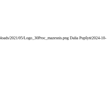
t/uploads/2021/05/Logo_30Proc_mazesnis.png
Dalia Pupšytė
2024-10-