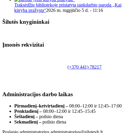
Traksėdžių bibliotekoje pristatyta rankdarbių paroda „Kai
kūryba pražysta“
2026 m. rugpjūčio 5 d. - 11:16
Šilutės knygininkai
Įmonės rekvizitai
Biudžetinė įstaiga.
Šilutės rajono savivaldybės Fridricho
Bajoraičio viešoji biblioteka
Tilžės g. 10, LT-99172, Šilutė, tel.
(+370 441) 78217
,
el. paštas info@silutevb.lt, www.silutevb.lt
Duomenys kaupiami ir saugomi Juridinių asmenų
registre, įmonės kodas 190700188.
Administracijos darbo laikas
Pirmadienį–ketvirtadienį –
08:00–12:00 ir 12:45–17:00
Penktadienį –
08:00–12:00 ir 12:45–15:45
Šeštadienį –
poilsio diena
Sekmadienį –
poilsio diena
Puslapio administratorius administratorius@silutevb.lt