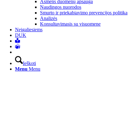
Asmens duomenų apsauga
Naudingos nuorodos
Smurto ir priekabiavimo prevencijos politika
Analizės
Konsultavimasis su visuomene
Neįgaliesiems
DUK
Ieškoti
Menu
Menu