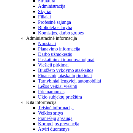
Struktūra
Administracija
Skyriai
Filialai
Profesinė sąjunga
Bibliotekos taryba
Komisijos, darbo grupės
Administracinė informacija
Nuostatai
Planavimo informacija
Darbo užmokestis
Paskatinimai ir apdovanojimai
Viešieji pirkimai
Biudžeto vykdymo ataskaitos
Finansinių ataskaitų rinkiniai
Tarnybiniai lengvieji automobiliai
Lėšos veiklai viešinti
Prieinamumas
Ūkio subjektų priežiūra
Kita informacija
Teisinė informacija
Veiklos sritys
Pranešėjų apsauga
Korupcijos prevencija
Atviri duomenys