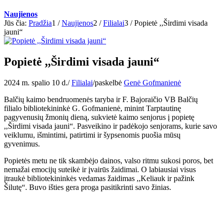
Naujienos
Jūs čia:
Pradžia
1
/
Naujienos
2
/
Filialai
3
/
Popietė ,,Širdimi visada
jauni“
Popietė ,,Širdimi visada jauni“
2024 m. spalio 10 d.
/
Filialai
/
paskelbė
Genė Gofmanienė
Balčių kaimo bendruomenės taryba ir F. Bajoraičio VB Balčių
filialo bibliotekininkė G. Gofmanienė, minint Tarptautinę
pagyvenusių žmonių dieną, sukvietė kaimo senjorus į popietę
,,Širdimi visada jauni“. Pasveikino ir padėkojo senjorams, kurie savo
veiklumu, išmintimi, patirtimi ir šypsenomis puošia mūsų
gyvenimus.
Popietės metu ne tik skambėjo dainos, valso ritmu sukosi poros, bet
nemažai emocijų suteikė ir įvairūs žaidimai. O labiausiai visus
įtraukė bibliotekininkės vedamas žaidimas ,,Keliauk ir pažink
Šilutę“. Buvo išties gera proga pasitikrinti savo žinias.