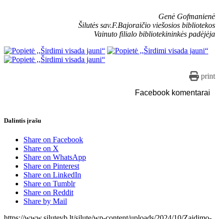
Genė Gofmanienė
Šilutės sav.F.Bajoraičio viešosios bibliotekos
Vainuto filialo bibliotekininkės padėjėja
print
Facebook komentarai
Dalintis įrašu
Share on Facebook
Share on X
Share on WhatsApp
Share on Pinterest
Share on LinkedIn
Share on Tumblr
Share on Reddit
Share by Mail
https://www.silutevb.lt/silute/wp-content/uploads/2024/10/Zaidimo-