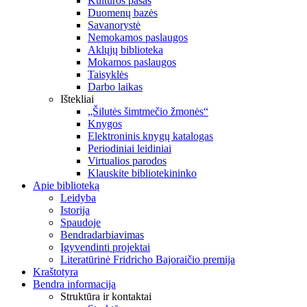
Kultūros pasas
Duomenų bazės
Savanorystė
Nemokamos paslaugos
Aklųjų biblioteka
Mokamos paslaugos
Taisyklės
Darbo laikas
Ištekliai
„Šilutės šimtmečio žmonės“
Knygos
Elektroninis knygų katalogas
Periodiniai leidiniai
Virtualios parodos
Klauskite bibliotekininko
Apie biblioteką
Leidyba
Istorija
Spaudoje
Bendradarbiavimas
Įgyvendinti projektai
Literatūrinė Fridricho Bajoraičio premija
Kraštotyra
Bendra informacija
Struktūra ir kontaktai