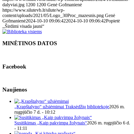
dalyviai.jpg
1200
1200
Genė Gofmanienė
https://www.silutevb.lt/silute/wp-
content/uploads/2021/05/Logo_30Proc_mazesnis.png
Genė
Gofmanienė
2024-10-10 09:06:42
2024-10-10 09:06:42
Popietė
,,Širdimi visada jauni“
MINĖTINOS DATOS
Facebook
Naujienos
„Krapštalyno“ užsiėmimai Traksėdžių bibliotekoje
2026 m.
rugpjūčio 7 d. - 10:12
Susitikimas „Kaip pakvimpa žolynais“
2026 m. rugpjūčio 6 d.
- 11:11