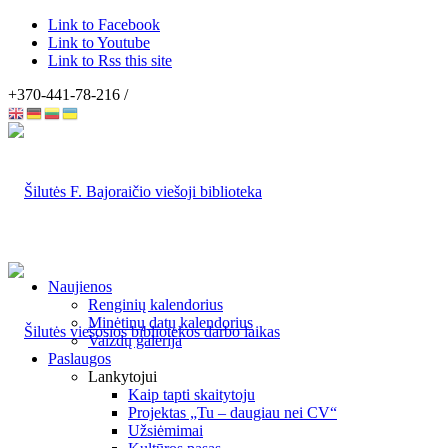
Link to Facebook
Link to Youtube
Link to Rss this site
+370-441-78-216 /
Naujienos
Renginių kalendorius
Minėtinų datų kalendorius
Vaizdų galerija
Paslaugos
Lankytojui
Kaip tapti skaitytoju
Projektas „Tu – daugiau nei CV“
Užsiėmimai