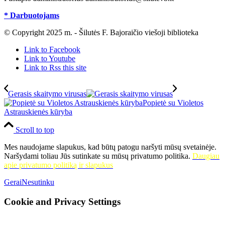
* Darbuotojams
© Copyright 2025 m. - Šilutės F. Bajoraičio viešoji biblioteka
Link to Facebook
Link to Youtube
Link to Rss this site
Gerasis skaitymo virusas
Popietė su Violetos
Astrauskienės kūryba
Scroll to top
Mes naudojame slapukus, kad būtų patogu naršyti mūsų svetainėje.
Naršydami toliau Jūs sutinkate su mūsų privatumo politika.
Daugiau
apie privatumo politiką ir slapukus
Gerai
Nesutinku
Cookie and Privacy Settings