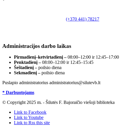
Biudžetinė įstaiga.
Šilutės rajono savivaldybės Fridricho
Bajoraičio viešoji biblioteka
Tilžės g. 10, LT-99172, Šilutė, tel.
(+370 441) 78217
,
el. paštas info@silutevb.lt, www.silutevb.lt
Duomenys kaupiami ir saugomi Juridinių asmenų
registre, įmonės kodas 190700188.
Administracijos darbo laikas
Pirmadienį–ketvirtadienį –
08:00–12:00 ir 12:45–17:00
Penktadienį –
08:00–12:00 ir 12:45–15:45
Šeštadienį –
poilsio diena
Sekmadienį –
poilsio diena
Puslapio administratorius administratorius@silutevb.lt
* Darbuotojams
© Copyright 2025 m. - Šilutės F. Bajoraičio viešoji biblioteka
Link to Facebook
Link to Youtube
Link to Rss this site