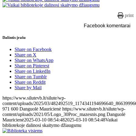
print
Facebook komentarai
Dalintis įrašu
Share on Facebook
Share on X
Share on WhatsApp
Share on Pinterest
Share on LinkedIn
Share on Tumblr
Share on Reddit
Share by Mail
https://www.silutevb.lt/silute/wp-
content/uploads/2025/03/482492519_1174341194696640_86639996
971
600
Danguolė Mauricienė
https://www.silutevb.lt/silute/wp-
content/uploads/2021/05/Logo_30Proc_mazesnis.png
Danguolė
Mauricienė
2025-03-10 08:54:48
2025-03-10 08:54:48
Vaikai
bibliotekoje dalinosi skaitymo džiaugsmu