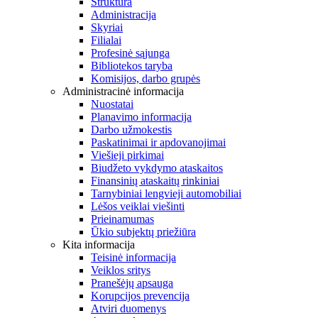
Struktūra
Administracija
Skyriai
Filialai
Profesinė sąjunga
Bibliotekos taryba
Komisijos, darbo grupės
Administracinė informacija
Nuostatai
Planavimo informacija
Darbo užmokestis
Paskatinimai ir apdovanojimai
Viešieji pirkimai
Biudžeto vykdymo ataskaitos
Finansinių ataskaitų rinkiniai
Tarnybiniai lengvieji automobiliai
Lėšos veiklai viešinti
Prieinamumas
Ūkio subjektų priežiūra
Kita informacija
Teisinė informacija
Veiklos sritys
Pranešėjų apsauga
Korupcijos prevencija
Atviri duomenys