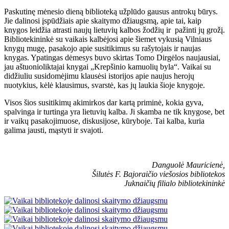
Paskutinę mėnesio dieną biblioteką užplūdo gausus antrokų būrys.
Jie dalinosi įspūdžiais apie skaitymo džiaugsmą, apie tai, kaip
knygos leidžia atrasti naujų lietuvių kalbos žodžių ir pažinti jų grožį.
Bibliotekininkė su vaikais kalbėjosi apie šiemet vykusią Vilniaus
knygų mugę, pasakojo apie susitikimus su rašytojais ir naujas
knygas. Ypatingas dėmesys buvo skirtas Tomo Dirgėlos naujausiai,
jau aštuonioliktajai knygai „Krepšinio kamuolių byla“. Vaikai su
didžiuliu susidomėjimu klausėsi istorijos apie naujus herojų
nuotykius, kėlė klausimus, svarstė, kas jų laukia šioje knygoje.
Visos šios susitikimų akimirkos dar kartą priminė, kokia gyva,
spalvinga ir turtinga yra lietuvių kalba. Ji skamba ne tik knygose, bet
ir vaikų pasakojimuose, diskusijose, kūryboje. Tai kalba, kuria
galima jausti, mąstyti ir svajoti.
Danguolė Mauricienė,
Šilutės F. Bajoraičio viešosios bibliotekos
Juknaičių filialo bibliotekininkė