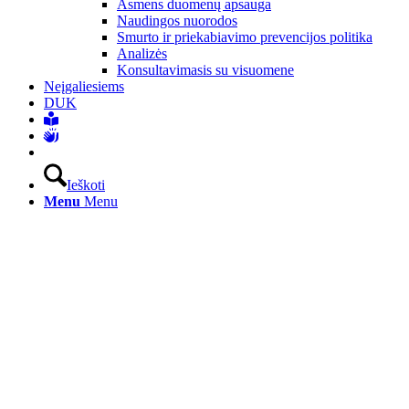
Asmens duomenų apsauga
Naudingos nuorodos
Smurto ir priekabiavimo prevencijos politika
Analizės
Konsultavimasis su visuomene
Neįgaliesiems
DUK
Ieškoti
Menu
Menu