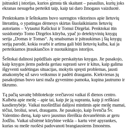
įsitraukti į istorijas, kurios gimsta tik skaitant – pasaulius, kurių joks
ekranas nesugeba perteikti taip, kaip tai daro žmogaus vaizduotė.
Penktokams ir šeštokams buvo surengtos viktorinos apie lietuvių
literatūrą, o ypatingas dėmesys skirtas šiuolaikiniams lietuvių
autoriams – Vytautui Rašickui ir Tomui Dirgėlai. Penktokai itin
susidomėjo Tomo Dirgėlos kūryba, ypač jo detektyvinių knygų
serija „Domas ir Tomas“. Jų smalsumas ir įsitraukimas į šią knygų
seriją parodė, kokia svarbi ir artima gali būti lietuvių kalba, kai ja
perteikiamos įtraukiančios ir nuotaikingos istorijos.
Šeštokai dalinosi įspūdžiais apie perskaitytas knygas. Jie pasakojo,
kaip knygos jiems padeda geriau suprasti save ir kitus, kaip galima
išgyventi sudėtingas situacijas, mokytis spręsti problemas, jausti
atsakomybę už savo veiksmus ir padėti draugams. Kiekvienas jų
pasakojimas buvo tarsi maža gyvenimo pamoka, kupina jautrumo ir
tikrumo.
Tą pačią savaitę bibliotekoje svečiavosi vaikai iš dienos centro.
Kalbėta apie meilę – apie tai, kaip jie ją supranta, kaip ji reiškiasi
kasdienybėje. Vaikai nuoširdžiai dalijosi mintimis apie meilę mamai,
tėčiui, broliui, sesei, draugams. Jie pasakojo, kaip švenčia Šv.
Valentino dieną, kaip savo jausmus išreiškia dovanėlėmis ar geru
žodžiu. Vaikai užsiėmė kūrybine veikla – kartu vėrė apyrankes,
kurias su meile ruošėsi padovanoti brangiausiems žmonėms.