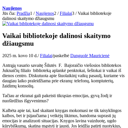
Naujienos
Jūs čia:
Pradžia
1
/
Naujienos
2
/
Filialai
3
/
Vaikai bibliotekoje
dalinosi skaitymo džiaugsmu
Vaikai bibliotekoje dalinosi skaitymo
džiaugsmu
2025 m. kovo 10 d.
/
Filialai
/
paskelbė
Danguolė Mauricienė
Antrąją vasario savaitę Šilutės F. Bajoraičio viešosios bibliotekos
Juknaičių filialo biblioteką aplankė penktokai, šeštokai ir vaikai iš
dienos centro. Diskutuota apie šiuolaikinį vaikų pasaulį, kuriame vis
daugiau laiko praleidžiama prie ekranų: telefonų, kompiuterių,
žaidimų konsolių.
Tačiau ar ekranai gali pakeisti tikrąsias emocijas, gyvą žodį ir
nuoširdžius išgyvenimus?
Kalbėta apie tai, kad skaitant knygas mokomasi ne tik taisyklingos
kalbos, bet ir įsijaučiama į veikėjų likimus, bandoma suprasti jų
emocijas ir analizuoti situacijas. Knygos lavina vaizduotę, ugdo
kūrybiškumą, skatina mąstyti ir jausti. Jos leidžia patirti nuotykius,