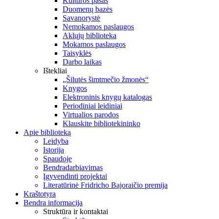
Kultūros pasas
Duomenų bazės
Savanorystė
Nemokamos paslaugos
Aklųjų biblioteka
Mokamos paslaugos
Taisyklės
Darbo laikas
Ištekliai
„Šilutės šimtmečio žmonės“
Knygos
Elektroninis knygų katalogas
Periodiniai leidiniai
Virtualios parodos
Klauskite bibliotekininko
Apie biblioteką
Leidyba
Istorija
Spaudoje
Bendradarbiavimas
Įgyvendinti projektai
Literatūrinė Fridricho Bajoraičio premija
Kraštotyra
Bendra informacija
Struktūra ir kontaktai