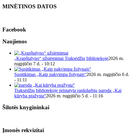
MINĖTINOS DATOS
Facebook
Naujienos
„Krapštalyno“ užsiėmimai Traksėdžių bibliotekoje
2026 m.
rugpjūčio 7 d. - 10:12
Susitikimas „Kaip pakvimpa žolynais“
2026 m. rugpjūčio 6 d.
- 11:11
Traksėdžių bibliotekoje pristatyta rankdarbių paroda „Kai
kūryba pražysta“
2026 m. rugpjūčio 5 d. - 11:16
Šilutės knygininkai
Įmonės rekvizitai