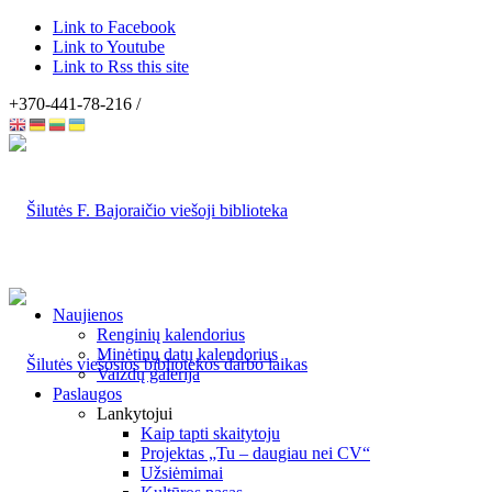
Link to Facebook
Link to Youtube
Link to Rss this site
+370-441-78-216 /
Naujienos
Renginių kalendorius
Minėtinų datų kalendorius
Vaizdų galerija
Paslaugos
Lankytojui
Kaip tapti skaitytoju
Projektas „Tu – daugiau nei CV“
Užsiėmimai