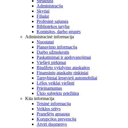
Struktūra
Administracija
Skyriai
Filialai
Profesinė sąjunga
Bibliotekos taryba
Komisijos, darbo grupės
Administracinė informacija
Nuostatai
Planavimo informacija
Darbo užmokestis
Paskatinimai ir apdovanojimai
Viešieji pirkimai
Biudžeto vykdymo ataskaitos
Finansinių ataskaitų rinkiniai
Tarnybiniai lengvieji automobiliai
Lėšos veiklai viešinti
Prieinamumas
Ūkio subjektų priežiūra
Kita informacija
Teisinė informacija
Veiklos sritys
Pranešėjų apsauga
Korupcijos prevencija
Atviri duomenys