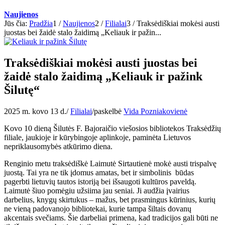
Naujienos
Jūs čia:
Pradžia
1
/
Naujienos
2
/
Filialai
3
/
Traksėdiškiai mokėsi austi
juostas bei žaidė stalo žaidimą „Keliauk ir pažin...
Traksėdiškiai mokėsi austi juostas bei
žaidė stalo žaidimą „Keliauk ir pažink
Šilutę“
2025 m. kovo 13 d.
/
Filialai
/
paskelbė
Vida Pozniakovienė
Kovo 10 dieną Šilutės F. Bajoraičio viešosios bibliotekos Traksėdžių
filiale, jaukioje ir kūrybingoje aplinkoje, paminėta Lietuvos
nepriklausomybės atkūrimo diena.
Renginio metu traksėdiškė Laimutė Sirtautienė mokė austi trispalvę
juostą. Tai yra ne tik įdomus amatas, bet ir simbolinis būdas
pagerbti lietuvių tautos istoriją bei išsaugoti kultūros paveldą.
Laimutė šiuo pomėgiu užsiima jau seniai. Ji audžia įvairius
darbelius, knygų skirtukus – mažus, bet prasmingus kūrinius, kurių
ne vieną padovanojo bibliotekai, kurie tampa šiltais dovanų
akcentais svečiams. Šie darbeliai primena, kad tradicijos gali būti ne