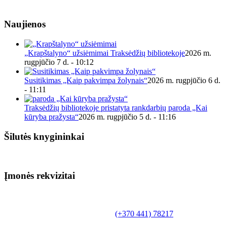
Naujienos
„Krapštalyno“ užsiėmimai Traksėdžių bibliotekoje
2026 m.
rugpjūčio 7 d. - 10:12
Susitikimas „Kaip pakvimpa žolynais“
2026 m. rugpjūčio 6 d.
- 11:11
Traksėdžių bibliotekoje pristatyta rankdarbių paroda „Kai
kūryba pražysta“
2026 m. rugpjūčio 5 d. - 11:16
Šilutės knygininkai
Įmonės rekvizitai
Biudžetinė įstaiga.
Šilutės rajono savivaldybės Fridricho
Bajoraičio viešoji biblioteka
Tilžės g. 10, LT-99172, Šilutė, tel.
(+370 441) 78217
,
el. paštas info@silutevb.lt, www.silutevb.lt