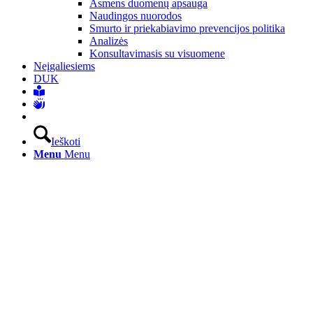
Asmens duomenų apsauga
Naudingos nuorodos
Smurto ir priekabiavimo prevencijos politika
Analizės
Konsultavimasis su visuomene
Neįgaliesiems
DUK
Ieškoti
Menu
Menu