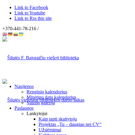
Link to Facebook
Link to Youtube
Link to Rss this site
+370-441-78-216 /
Naujienos
Renginių kalendorius
Minėtinų datų kalendorius
Vaizdų galerija
Paslaugos
Lankytojui
Kaip tapti skaitytoju
Projektas „Tu – daugiau nei CV“
Užsiėmimai