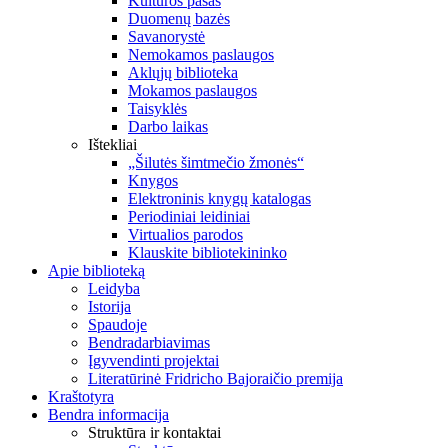
Kultūros pasas
Duomenų bazės
Savanorystė
Nemokamos paslaugos
Aklųjų biblioteka
Mokamos paslaugos
Taisyklės
Darbo laikas
Ištekliai
„Šilutės šimtmečio žmonės“
Knygos
Elektroninis knygų katalogas
Periodiniai leidiniai
Virtualios parodos
Klauskite bibliotekininko
Apie biblioteką
Leidyba
Istorija
Spaudoje
Bendradarbiavimas
Įgyvendinti projektai
Literatūrinė Fridricho Bajoraičio premija
Kraštotyra
Bendra informacija
Struktūra ir kontaktai