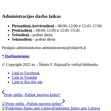
Duomenys kaupiami ir saugomi Juridinių asmenų
registre, įmonės kodas 190700188.
Administracijos darbo laikas
Pirmadienį–ketvirtadienį –
08:00–12:00 ir 12:45–17:00
Penktadienį –
08:00–12:00 ir 12:45–15:45
Šeštadienį –
poilsio diena
Sekmadienį –
poilsio diena
Puslapio administratorius administratorius@silutevb.lt
* Darbuotojams
© Copyright 2025 m. - Šilutės F. Bajoraičio viešoji biblioteka
Link to Facebook
Link to Youtube
Link to Rss this site
Protų mūšis „Pažink istorijos kelius“
Patikrintos žinios apie Lietuvą