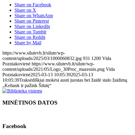
Share on Facebook
Share on X
Share on WhatsApp
Share on Pinterest
Share on LinkedIn
Share on Tumblr
Share on Reddit
Share by Mail
https://www.silutevb.lt/silute/wp-
content/uploads/2025/03/1000060832.jpg
931
1200
Vida
Pozniakovienė
https://www.silutevb.lt/silute/wp-
content/uploads/2021/05/Logo_30Proc_mazesnis.png
Vida
Pozniakovienė
2025-03-13 10:05:39
2025-03-13
10:05:39
Traksėdiškiai mokėsi austi juostas bei žaidė stalo žaidimą
„Keliauk ir pažink Šilutę“
MINĖTINOS DATOS
Facebook