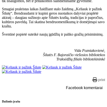
tik išsaugomos, bet ir pritaikomos šiandieniniame gyvenime.
Smagiai praleistas laikas žaidžiant stalo žaidimą „Keliauk ir pažink
Šilutę“. Bendraudami ir kupini geros nuotaikos dalyviai praplėtė
akiratį – daugiau sužinojo apie Šilutės kraštą, tradicijas ir papročius,
kultūros paveldą. Tai skatina bendruomeniškumą ir domėjimąsi savo
kraštu.
Šventinė popietė suteikė naujų įgūdžių ir paliko gražių prisiminimų.
Vida Pozniakovienė,
Šilutės F. Bajoraičio viešosios bibliotekos
Traksėdžių filialo bibliotekininkė
print
Facebook komentarai
Dalintis įrašu