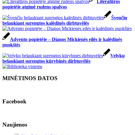
Literatūros
popietėje atgimė rudens spalvos
Švenčių
belaukiant surengtos kalėdinės dirbtuvėlės
Advento popietėje – Dianos Mickienės eilės ir kalėdinės
puokštės
Velykų
belaukiant surengtos kūrybinės dirbtuvėlės
MINĖTINOS DATOS
Facebook
Naujienos