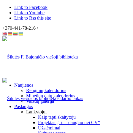
Link to Facebook
Link to Youtube
Link to Rss this site
+370-441-78-216 /
Naujienos
Renginių kalendorius
Minėtinų datų kalendorius
Vaizdų galerija
Paslaugos
Lankytojui
Kaip tapti skaitytoju
Projektas „Tu – daugiau nei CV“
Užsiėmimai