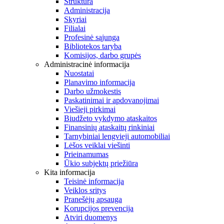
Struktūra
Administracija
Skyriai
Filialai
Profesinė sąjunga
Bibliotekos taryba
Komisijos, darbo grupės
Administracinė informacija
Nuostatai
Planavimo informacija
Darbo užmokestis
Paskatinimai ir apdovanojimai
Viešieji pirkimai
Biudžeto vykdymo ataskaitos
Finansinių ataskaitų rinkiniai
Tarnybiniai lengvieji automobiliai
Lėšos veiklai viešinti
Prieinamumas
Ūkio subjektų priežiūra
Kita informacija
Teisinė informacija
Veiklos sritys
Pranešėjų apsauga
Korupcijos prevencija
Atviri duomenys