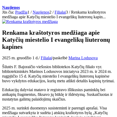
Naujienos
Jūs čia:
Pradžia
1
/
Naujienos
2
/
Filialai
3
/
Renkama kraštotyros
medžiaga apie Katyčių miestelio I evangelikų liuteronų kapin...
Renkama kraštotyros medžiaga apie
Katyčių miestelio I evangelikų liuteronų
kapines
2025 m. gruodžio 1 d.
/
Filialai
/
paskelbė
Marina Lodusova
Šilutės F. Bajoraičio viešosios bibliotekos Katyčių filialo vyr.
bibliotekininkės Marinos Lodusovos iniciatyva 2023 m. ir 2024 m.
rugpjūčio 15 d. Katyčių miestelio I evangelikų liuteronų kapinėse
buvo vykdytos edukacijos, kurių metu atlikti detalūs kapinių tyrimai.
Edukacijų dalyviai matavo ir registravo išlikusius paminklų bei
antkapių fragmentus, fiksavo jų būklę ir išdėstymą. Suskaičiuotas ir
nustatytas galimų palaidojimų skaičius.
2025 m. surinkti duomenys susisteminti ir parengti aprašai. Visa
medžiaga sutvarkyta ir sudėta į atskirą kraštotyros bylą „Katyčių