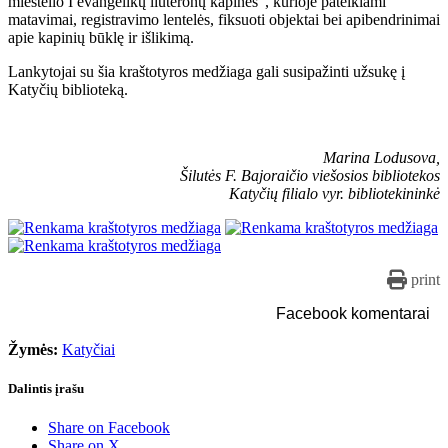
miestelio I evangelikų liuteronų kapinės“, kurioje pateikiami
matavimai, registravimo lentelės, fiksuoti objektai bei apibendrinimai
apie kapinių būklę ir išlikimą.
Lankytojai su šia kraštotyros medžiaga gali susipažinti užsukę į
Katyčių biblioteką.
Marina Lodusova,
Šilutės F. Bajoraičio viešosios bibliotekos
Katyčių filialo vyr. bibliotekininkė
print
Facebook komentarai
Žymės:
Katyčiai
Dalintis įrašu
Share on Facebook
Share on X