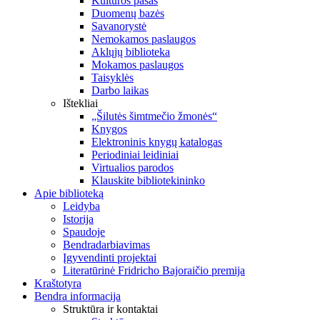
Kultūros pasas
Duomenų bazės
Savanorystė
Nemokamos paslaugos
Aklųjų biblioteka
Mokamos paslaugos
Taisyklės
Darbo laikas
Ištekliai
„Šilutės šimtmečio žmonės“
Knygos
Elektroninis knygų katalogas
Periodiniai leidiniai
Virtualios parodos
Klauskite bibliotekininko
Apie biblioteką
Leidyba
Istorija
Spaudoje
Bendradarbiavimas
Įgyvendinti projektai
Literatūrinė Fridricho Bajoraičio premija
Kraštotyra
Bendra informacija
Struktūra ir kontaktai