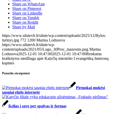
Share on WhatsApp
Share on Pinterest
Share on LinkedIn
Share on Tumblr
Share on Reddit
Share by Mail
https://www.silutevb.lt/silute/wp-content/uploads/2025/12/Bylos-
turinys.jpg
772
1200
Marina Lodusova
https://www.silutevb.lt/silute/wp-
content/uploads/2021/05/Logo_30Proc_mazesnis.png
Marina
Lodusova
2025-12-01 10:47:00
2025-12-01 10:47:00
Renkama
kraštotyros medžiaga apie Katyčių miestelio I evangelikų liuteronų
kapines
Panašūs straipsniai
Pirmokai mokėsi
saugiai elgtis internete
Kelias į save per spalvas ir formas