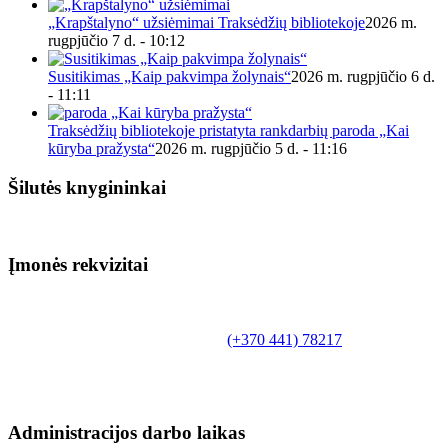
„Krapštalyno“ užsiėmimai Traksėdžių bibliotekoje
2026 m.
rugpjūčio 7 d. - 10:12
Susitikimas „Kaip pakvimpa žolynais“
2026 m. rugpjūčio 6 d.
- 11:11
Traksėdžių bibliotekoje pristatyta rankdarbių paroda „Kai
kūryba pražysta“
2026 m. rugpjūčio 5 d. - 11:16
Šilutės knygininkai
Įmonės rekvizitai
Biudžetinė įstaiga.
Šilutės rajono savivaldybės Fridricho
Bajoraičio viešoji biblioteka
Tilžės g. 10, LT-99172, Šilutė, tel.
(+370 441) 78217
,
el. paštas info@silutevb.lt, www.silutevb.lt
Duomenys kaupiami ir saugomi Juridinių asmenų
registre, įmonės kodas 190700188.
Administracijos darbo laikas