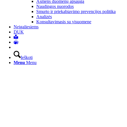
Asmens duomenų apsauga
Naudingos nuorodos
Smurto ir priekabiavimo prevencijos politika
Analizės
Konsultavimasis su visuomene
Neįgaliesiems
DUK
Ieškoti
Menu
Menu