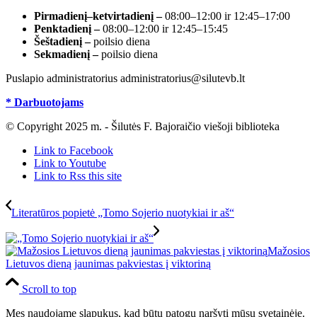
Pirmadienį–ketvirtadienį –
08:00–12:00 ir 12:45–17:00
Penktadienį –
08:00–12:00 ir 12:45–15:45
Šeštadienį –
poilsio diena
Sekmadienį –
poilsio diena
Puslapio administratorius administratorius@silutevb.lt
* Darbuotojams
© Copyright 2025 m. - Šilutės F. Bajoraičio viešoji biblioteka
Link to Facebook
Link to Youtube
Link to Rss this site
Literatūros popietė „Tomo Sojerio nuotykiai ir aš“
Mažosios
Lietuvos dieną jaunimas pakviestas į viktoriną
Scroll to top
Mes naudojame slapukus, kad būtų patogu naršyti mūsų svetainėje.