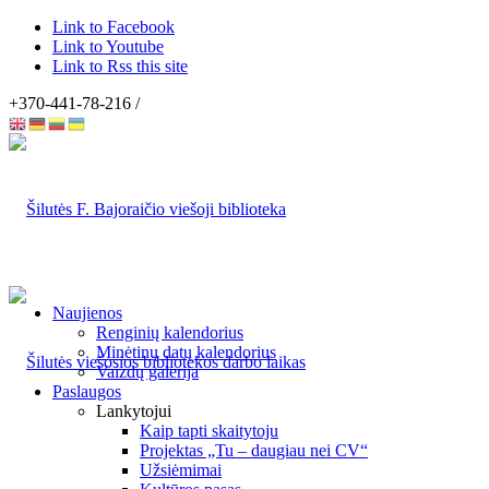
Link to Facebook
Link to Youtube
Link to Rss this site
+370-441-78-216 /
Naujienos
Renginių kalendorius
Minėtinų datų kalendorius
Vaizdų galerija
Paslaugos
Lankytojui
Kaip tapti skaitytoju
Projektas „Tu – daugiau nei CV“
Užsiėmimai