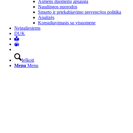
Asmens duomenų apsauga
Naudingos nuorodos
Smurto ir priekabiavimo prevencijos politika
Analizės
Konsultavimasis su visuomene
Neįgaliesiems
DUK
Ieškoti
Menu
Menu