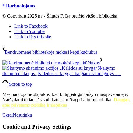
* Darbuotojams
© Copyright 2025 m. - Šilutės F. Bajoraičio viešoji biblioteka
Link to Facebook
Link to Youtube
Link to Rss this site
Bendruomenė bibliotekoje mokėsi kepti kūčiukus
Skaitymo
skatinimo akcijos „Kalėdos su knyga“ baigiamasis renginys –...
Scroll to top
Mes naudojame slapukus, kad būtų patogu naršyti mūsų svetainėje.
Naršydami toliau Jūs sutinkate su mūsų privatumo politika.
Daugiau
apie privatumo politiką ir slapukus
Gerai
Nesutinku
Cookie and Privacy Settings