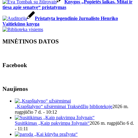
Knygos „Popietės laikas. Mitai ir
tiesa apie senatvę“ pristatymas
Pristatyta legendinio žurnalisto Henriko
Vaitiekūno knyga
MINĖTINOS DATOS
Facebook
Naujienos
„Krapštalyno“ užsiėmimai Traksėdžių bibliotekoje
2026 m.
rugpjūčio 7 d. - 10:12
Susitikimas „Kaip pakvimpa žolynais“
2026 m. rugpjūčio 6 d.
- 11:11