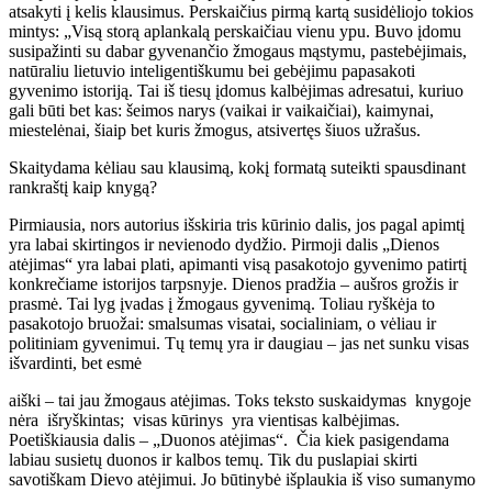
atsakyti į kelis klausimus. Perskaičius pirmą kartą susidėliojo tokios
mintys: „Visą storą aplankalą perskaičiau vienu ypu. Buvo įdomu
susipažinti su dabar gyvenančio žmogaus mąstymu, pastebėjimais,
natūraliu lietuvio inteligentiškumu bei gebėjimu papasakoti
gyvenimo istoriją. Tai iš tiesų įdomus kalbėjimas adresatui, kuriuo
gali būti bet kas: šeimos narys (vaikai ir vaikaičiai), kaimynai,
miestelėnai, šiaip bet kuris žmogus, atsivertęs šiuos užrašus.
Skaitydama kėliau sau klausimą, kokį formatą suteikti spausdinant
rankraštį kaip knygą?
Pirmiausia, nors autorius išskiria tris kūrinio dalis, jos pagal apimtį
yra labai skirtingos ir nevienodo dydžio. Pirmoji dalis „Dienos
atėjimas“ yra labai plati, apimanti visą pasakotojo gyvenimo patirtį
konkrečiame istorijos tarpsnyje. Dienos pradžia – aušros grožis ir
prasmė. Tai lyg įvadas į žmogaus gyvenimą. Toliau ryškėja to
pasakotojo bruožai: smalsumas visatai, socialiniam, o vėliau ir
politiniam gyvenimui. Tų temų yra ir daugiau – jas net sunku visas
išvardinti, bet esmė
aiški – tai jau žmogaus atėjimas. Toks teksto suskaidymas knygoje
nėra išryškintas; visas kūrinys yra vientisas kalbėjimas.
Poetiškiausia dalis – „Duonos atėjimas“. Čia kiek pasigendama
labiau susietų duonos ir kalbos temų. Tik du puslapiai skirti
savotiškam Dievo atėjimui. Jo būtinybė išplaukia iš viso sumanymo