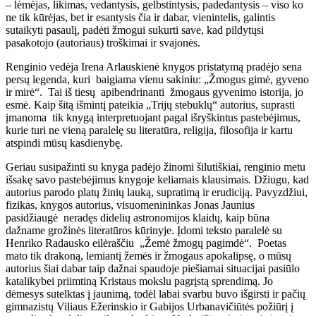
– lėmėjas, likimas, vedantysis, gelbstintysis, padedantysis – viso ko
ne tik kūrėjas, bet ir esantysis čia ir dabar, vienintelis, galintis
sutaikyti pasaulį, padėti žmogui sukurti save, kad pildytųsi
pasakotojo (autoriaus) troškimai ir svajonės.
Renginio vedėja Irena Arlauskienė knygos pristatymą pradėjo sena
persų legenda, kuri baigiama vienu sakiniu: „Žmogus gimė, gyveno
ir mirė“. Tai iš tiesų apibendrinanti žmogaus gyvenimo istorija, jo
esmė. Kaip šitą išmintį pateikia „Trijų stebuklų“ autorius, suprasti
įmanoma tik knygą interpretuojant pagal išryškintus pastebėjimus,
kurie turi ne vieną paralelę su literatūra, religija, filosofija ir kartu
atspindi mūsų kasdienybę.
Geriau susipažinti su knyga padėjo žinomi šilutiškiai, renginio metu
išsakę savo pastebėjimus knygoje keliamais klausimais
.
Džiugu, kad
autorius parodo platų žinių lauką, supratimą ir erudiciją. Pavyzdžiui,
fizikas, knygos autorius, visuomenininkas Jonas Jaunius
pasidžiaugė neradęs didelių astronomijos klaidų, kaip būna
dažname grožinės literatūros kūrinyje. Įdomi teksto paralelė su
Henriko Radausko eilėraščiu „Žemė žmogų pagimdė“. Poetas
mato tik drakoną, lemiantį žemės ir žmogaus apokalipsę, o mūsų
autorius šiai dabar taip dažnai spaudoje piešiamai situacijai pasiūlo
katalikybei priimtiną Kristaus mokslu pagrįstą sprendimą. Jo
dėmesys sutelktas į jaunimą, todėl labai svarbu buvo išgirsti ir pačių
gimnazistų Viliaus Ežerinskio ir Gabijos Urbanavičiūtės požiūrį į