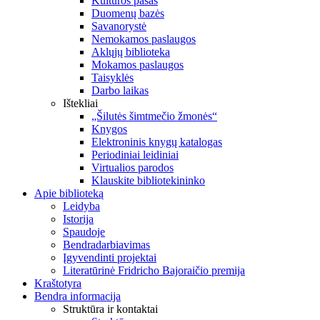
Kultūros pasas
Duomenų bazės
Savanorystė
Nemokamos paslaugos
Aklųjų biblioteka
Mokamos paslaugos
Taisyklės
Darbo laikas
Ištekliai
„Šilutės šimtmečio žmonės“
Knygos
Elektroninis knygų katalogas
Periodiniai leidiniai
Virtualios parodos
Klauskite bibliotekininko
Apie biblioteką
Leidyba
Istorija
Spaudoje
Bendradarbiavimas
Įgyvendinti projektai
Literatūrinė Fridricho Bajoraičio premija
Kraštotyra
Bendra informacija
Struktūra ir kontaktai