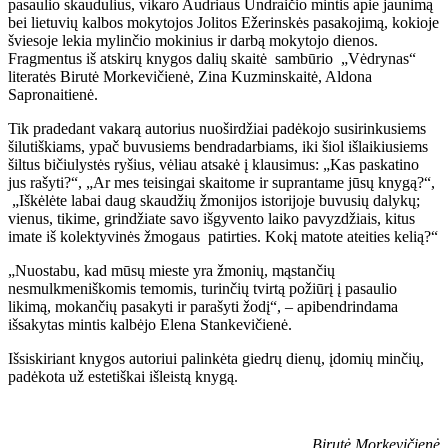
pasaulio skaudulius, vikaro Audriaus Undraičio mintis apie jaunimą
bei lietuvių kalbos mokytojos Jolitos Ežerinskės pasakojimą, kokioje
šviesoje lekia mylinčio mokinius ir darbą mokytojo dienos.
Fragmentus iš atskirų knygos dalių skaitė sambūrio „Vėdrynas“
literatės Birutė Morkevičienė, Zina Kuzminskaitė, Aldona
Sapronaitienė.
Tik pradedant vakarą autorius nuoširdžiai padėkojo susirinkusiems
šilutiškiams, ypač buvusiems bendradarbiams, iki šiol išlaikiusiems
šiltus bičiulystės ryšius, vėliau atsakė į klausimus: „Kas paskatino
jus rašyti?“, „Ar mes teisingai skaitome ir suprantame jūsų knygą?“,
„Iškėlėte labai daug skaudžių žmonijos istorijoje buvusių dalykų;
vienus, tikime, grindžiate savo išgyvento laiko pavyzdžiais, kitus
imate iš kolektyvinės žmogaus patirties. Kokį matote ateities kelią?“
„Nuostabu, kad mūsų mieste yra žmonių, mąstančių
nesmulkmeniškomis temomis, turinčių tvirtą požiūrį į pasaulio
likimą, mokančių pasakyti ir parašyti žodį“, – apibendrindama
išsakytas mintis kalbėjo Elena Stankevičienė.
Išsiskiriant knygos autoriui palinkėta giedrų dienų, įdomių minčių,
padėkota už estetiškai išleistą knygą.
Birutė Morkevičienė