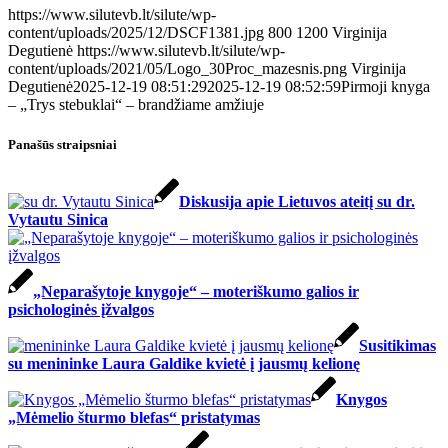
https://www.silutevb.lt/silute/wp-
content/uploads/2025/12/DSCF1381.jpg
800
1200
Virginija
Degutienė
https://www.silutevb.lt/silute/wp-
content/uploads/2021/05/Logo_30Proc_mazesnis.png
Virginija
Degutienė
2025-12-19 08:51:29
2025-12-19 08:52:59
Pirmoji knyga
– „Trys stebuklai“ – brandžiame amžiuje
Panašūs straipsniai
Diskusija apie Lietuvos ateitį su dr.
Vytautu Sinica
„Neparašytoje knygoje“ – moteriškumo galios ir
psichologinės įžvalgos
Susitikimas
su menininke Laura Galdike kvietė į jausmų kelionę
Knygos
„Mėmelio šturmo blefas“ pristatymas