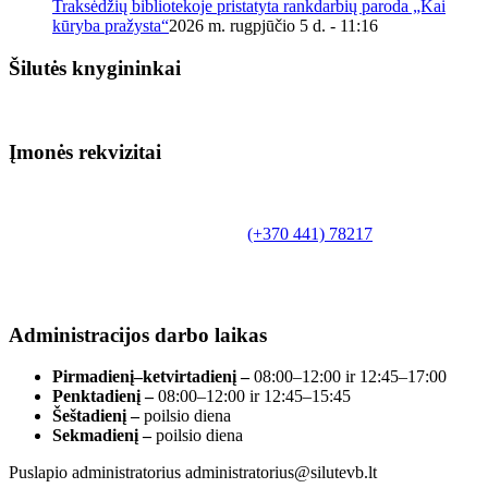
Traksėdžių bibliotekoje pristatyta rankdarbių paroda „Kai
kūryba pražysta“
2026 m. rugpjūčio 5 d. - 11:16
Šilutės knygininkai
Įmonės rekvizitai
Biudžetinė įstaiga.
Šilutės rajono savivaldybės Fridricho
Bajoraičio viešoji biblioteka
Tilžės g. 10, LT-99172, Šilutė, tel.
(+370 441) 78217
,
el. paštas info@silutevb.lt, www.silutevb.lt
Duomenys kaupiami ir saugomi Juridinių asmenų
registre, įmonės kodas 190700188.
Administracijos darbo laikas
Pirmadienį–ketvirtadienį –
08:00–12:00 ir 12:45–17:00
Penktadienį –
08:00–12:00 ir 12:45–15:45
Šeštadienį –
poilsio diena
Sekmadienį –
poilsio diena
Puslapio administratorius administratorius@silutevb.lt