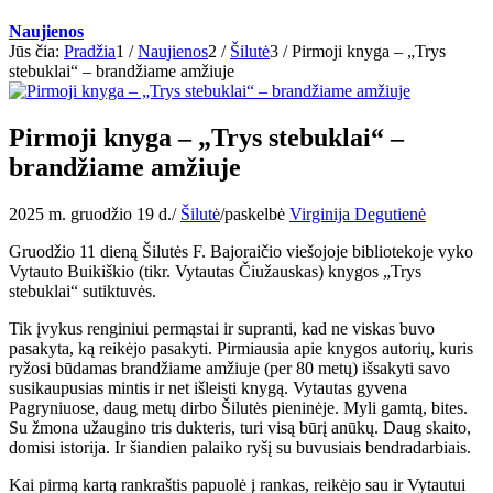
Naujienos
Jūs čia:
Pradžia
1
/
Naujienos
2
/
Šilutė
3
/
Pirmoji knyga – „Trys
stebuklai“ – brandžiame amžiuje
Pirmoji knyga – „Trys stebuklai“ –
brandžiame amžiuje
2025 m. gruodžio 19 d.
/
Šilutė
/
paskelbė
Virginija Degutienė
Gruodžio 11 dieną Šilutės F. Bajoraičio viešojoje bibliotekoje vyko
Vytauto Buikiškio (tikr. Vytautas Čiužauskas) knygos „Trys
stebuklai“ sutiktuvės.
Tik įvykus renginiui permąstai ir supranti, kad ne viskas buvo
pasakyta, ką reikėjo pasakyti. Pirmiausia apie knygos autorių, kuris
ryžosi būdamas brandžiame amžiuje (per 80 metų) išsakyti savo
susikaupusias mintis ir net išleisti knygą. Vytautas gyvena
Pagryniuose, daug metų dirbo Šilutės pieninėje. Myli gamtą, bites.
Su žmona užaugino tris dukteris, turi visą būrį anūkų. Daug skaito,
domisi istorija. Ir šiandien palaiko ryšį su buvusiais bendradarbiais.
Kai pirmą kartą rankraštis papuolė į rankas, reikėjo sau ir Vytautui