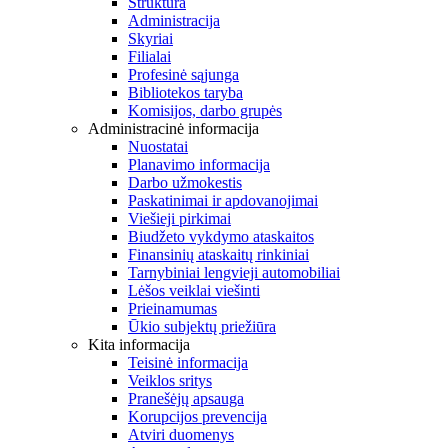
Struktūra
Administracija
Skyriai
Filialai
Profesinė sąjunga
Bibliotekos taryba
Komisijos, darbo grupės
Administracinė informacija
Nuostatai
Planavimo informacija
Darbo užmokestis
Paskatinimai ir apdovanojimai
Viešieji pirkimai
Biudžeto vykdymo ataskaitos
Finansinių ataskaitų rinkiniai
Tarnybiniai lengvieji automobiliai
Lėšos veiklai viešinti
Prieinamumas
Ūkio subjektų priežiūra
Kita informacija
Teisinė informacija
Veiklos sritys
Pranešėjų apsauga
Korupcijos prevencija
Atviri duomenys