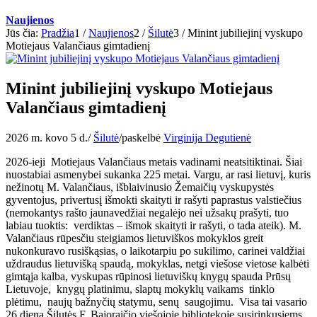
Naujienos
Jūs čia:
Pradžia
1
/
Naujienos
2
/
Šilutė
3
/
Minint jubiliejinį vyskupo
Motiejaus Valančiaus gimtadienį
Minint jubiliejinį vyskupo Motiejaus
Valančiaus gimtadienį
2026 m. kovo 5 d.
/
Šilutė
/
paskelbė
Virginija Degutienė
2026-ieji Motiejaus Valančiaus metais vadinami neatsitiktinai. Šiai
nuostabiai asmenybei sukanka 225 metai. Vargu, ar rasi lietuvį, kuris
nežinotų M. Valančiaus, išblaivinusio Žemaičių vyskupystės
gyventojus, privertusį išmokti skaityti ir rašyti paprastus valstiečius
(nemokantys rašto jaunavedžiai negalėjo nei užsakų prašyti, tuo
labiau tuoktis: verdiktas – išmok skaityti ir rašyti, o tada ateik). M.
Valančiaus rūpesčiu steigiamos lietuviškos mokyklos greit
nukonkuravo rusiškąsias, o laikotarpiu po sukilimo, carinei valdžiai
uždraudus lietuvišką spaudą, mokyklas, netgi viešose vietose kalbėti
gimtąja kalba, vyskupas rūpinosi lietuviškų knygų spauda Prūsų
Lietuvoje, knygų platinimu, slaptų mokyklų vaikams tinklo
plėtimu, naujų bažnyčių statymu, senų saugojimu. Visa tai vasario
26 dieną Šilutės F. Bajoraičio viešojoje bibliotekoje susirinkusiems