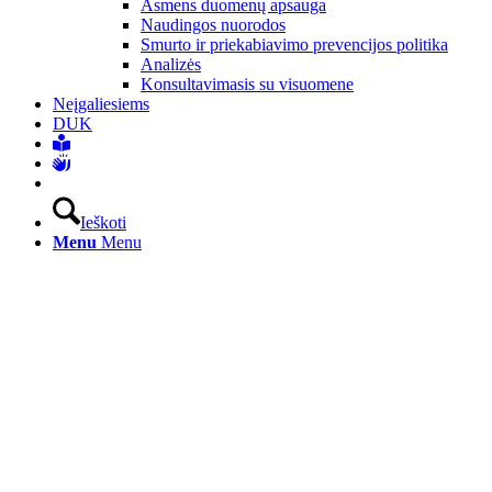
Asmens duomenų apsauga
Naudingos nuorodos
Smurto ir priekabiavimo prevencijos politika
Analizės
Konsultavimasis su visuomene
Neįgaliesiems
DUK
Ieškoti
Menu
Menu