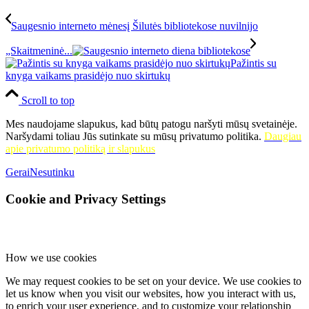
Saugesnio interneto mėnesį Šilutės bibliotekose nuvilnijo
„Skaitmeninė...
Pažintis su
knyga vaikams prasidėjo nuo skirtukų
Scroll to top
Mes naudojame slapukus, kad būtų patogu naršyti mūsų svetainėje.
Naršydami toliau Jūs sutinkate su mūsų privatumo politika.
Daugiau
apie privatumo politiką ir slapukus
Gerai
Nesutinku
Cookie and Privacy Settings
How we use cookies
We may request cookies to be set on your device. We use cookies to
let us know when you visit our websites, how you interact with us,
to enrich your user experience, and to customize your relationship