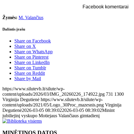
Facebook komentarai
Žymės:
M. Valančius
Dalintis įrašu
Share on Facebook
Share on X
Share on WhatsApp
Share on Pinterest
Share on LinkedIn
Share on Tumblr
Share on Reddit
Share by Mail
https://www.silutevb.lt/silute/wp-
content/uploads/2026/03/IMG_20260226_174922.jpg
731
1300
Virginija Degutienė
https://www.silutevb.lt/silute/wp-
content/uploads/2021/05/Logo_30Proc_mazesnis.png
Virginija
Degutienė
2026-03-05 08:39:02
2026-03-05 08:39:02
Minint
jubiliejinį vyskupo Motiejaus Valančiaus gimtadienį
MINĖTINOS DATOS