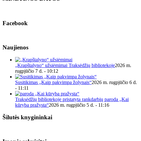
Facebook
Naujienos
„Krapštalyno“ užsiėmimai Traksėdžių bibliotekoje
2026 m.
rugpjūčio 7 d. - 10:12
Susitikimas „Kaip pakvimpa žolynais“
2026 m. rugpjūčio 6 d.
- 11:11
Traksėdžių bibliotekoje pristatyta rankdarbių paroda „Kai
kūryba pražysta“
2026 m. rugpjūčio 5 d. - 11:16
Šilutės knygininkai