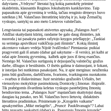
dalyviams „Vėdryno“ literatai lyg kokią pamokėlę priminė
skaidrėmis, klausantis Reginos Jokubaitytės kankliavimo. Taip
papasakota apie gyvenimą ir veiklą, tačiau renginio dėmesys buvo
sutelktas į M. Valančiaus literatūrinę kūrybą ir jo, kaip Žemaičių
vyskupo, santykį su ano meto Lietuvos valstiečiais.
Lengviausia tai papasakoti atsivertus apysaką „Palangos Juzė“.
Atidžiai skaitydami kūrinį, randame be galo daug išminties, juk
nuoroda į tai pasakyta paties rašytojo knygos priešlapyje: „Tankiai
su sermėga apsivilkusi vaikščioja pati išmintis“. Kokią išmintį
akcentavo vakaro vedėja Nijolė Ivaščenko? Pirmiausia: puikiai
pragyventi gali iš amato (dabar gal sakytume – iš verslo), jei kalbi ar
rašai apie žmonių gyvenimą, kalbėk apie juos iš tiesų esančius.
Nemėgo M. Valančius surūgusių ir dejuojančių valstiečių: gražus
darbe, džiugus ir besiilsintis. O ilsėtis galima ir dainuojant, ir šokant,
ir istorijas bei nutikimus pasakojant. Na, ir apie merginas: neužtenka
joms būti gražioms, darbščioms, švarioms, tvarkingoms nuotakoms
– svarbus ir išsilavinimas: Juzė nesirinko gražuolės Uršulės, bet
vienuolyno mokykloje pasimokiusią Domicelę į žmonas išsiprašė.
Tik prabėgomis išvardinta keletas vyskupo pastebėjimų žmonių
bendravimo tema. „Palangos Juzė“ mąstančiam skaitytojui daug
daugiau ką pasako, nes M. Valančius buvo lietuvių didaktinės
literatūros pradininkas. Prisimenate jo „Knygelės vaikams“
apsakymėlius „Mikė melagėlis“, „Pruncė Paukštvanagis“? Labai
būtų pravartu paskaityti (dabar) jo „Paaugusių žmonių knygelę“.