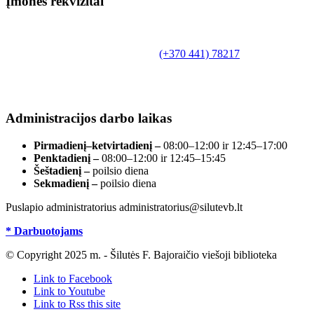
Įmonės rekvizitai
Biudžetinė įstaiga.
Šilutės rajono savivaldybės Fridricho
Bajoraičio viešoji biblioteka
Tilžės g. 10, LT-99172, Šilutė, tel.
(+370 441) 78217
,
el. paštas info@silutevb.lt, www.silutevb.lt
Duomenys kaupiami ir saugomi Juridinių asmenų
registre, įmonės kodas 190700188.
Administracijos darbo laikas
Pirmadienį–ketvirtadienį –
08:00–12:00 ir 12:45–17:00
Penktadienį –
08:00–12:00 ir 12:45–15:45
Šeštadienį –
poilsio diena
Sekmadienį –
poilsio diena
Puslapio administratorius administratorius@silutevb.lt
* Darbuotojams
© Copyright 2025 m. - Šilutės F. Bajoraičio viešoji biblioteka
Link to Facebook
Link to Youtube
Link to Rss this site