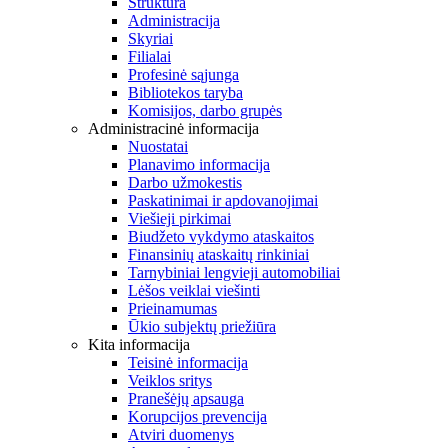
Struktūra
Administracija
Skyriai
Filialai
Profesinė sąjunga
Bibliotekos taryba
Komisijos, darbo grupės
Administracinė informacija
Nuostatai
Planavimo informacija
Darbo užmokestis
Paskatinimai ir apdovanojimai
Viešieji pirkimai
Biudžeto vykdymo ataskaitos
Finansinių ataskaitų rinkiniai
Tarnybiniai lengvieji automobiliai
Lėšos veiklai viešinti
Prieinamumas
Ūkio subjektų priežiūra
Kita informacija
Teisinė informacija
Veiklos sritys
Pranešėjų apsauga
Korupcijos prevencija
Atviri duomenys