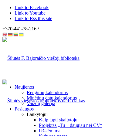
Link to Facebook
Link to Youtube
Link to Rss this site
+370-441-78-216 /
Naujienos
Renginių kalendorius
Minėtinų datų kalendorius
Vaizdų galerija
Paslaugos
Lankytojui
Kaip tapti skaitytoju
Projektas „Tu – daugiau nei CV“
Užsiėmimai