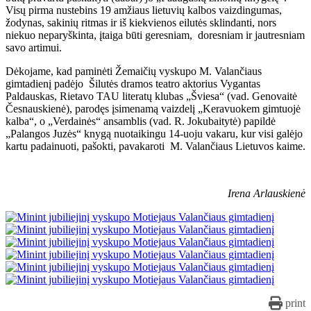
Visų pirma nustebins 19 amžiaus lietuvių kalbos vaizdingumas,
žodynas, sakinių ritmas ir iš kiekvienos eilutės sklindanti, nors
niekuo neparyškinta, įtaiga būti geresniam, doresniam ir jautresniam
savo artimui.
Dėkojame, kad paminėti Žemaičių vyskupo M. Valančiaus
gimtadienį padėjo Šilutės dramos teatro aktorius Vygantas
Paldauskas, Rietavo TAU literatų klubas „Šviesa“ (vad. Genovaitė
Česnauskienė), parodęs įsimenamą vaizdelį „Keravuokem gimtuojė
kalba“, o „Verdainės“ ansamblis (vad. R. Jokubaitytė) papildė
„Palangos Juzės“ knygą nuotaikingu 14-uoju vakaru, kur visi galėjo
kartu padainuoti, pašokti, pavakaroti M. Valančiaus Lietuvos kaime.
Irena Arlauskienė
print