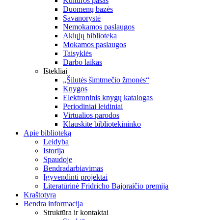
Kultūros pasas
Duomenų bazės
Savanorystė
Nemokamos paslaugos
Aklųjų biblioteka
Mokamos paslaugos
Taisyklės
Darbo laikas
Ištekliai
„Šilutės šimtmečio žmonės“
Knygos
Elektroninis knygų katalogas
Periodiniai leidiniai
Virtualios parodos
Klauskite bibliotekininko
Apie biblioteką
Leidyba
Istorija
Spaudoje
Bendradarbiavimas
Įgyvendinti projektai
Literatūrinė Fridricho Bajoraičio premija
Kraštotyra
Bendra informacija
Struktūra ir kontaktai