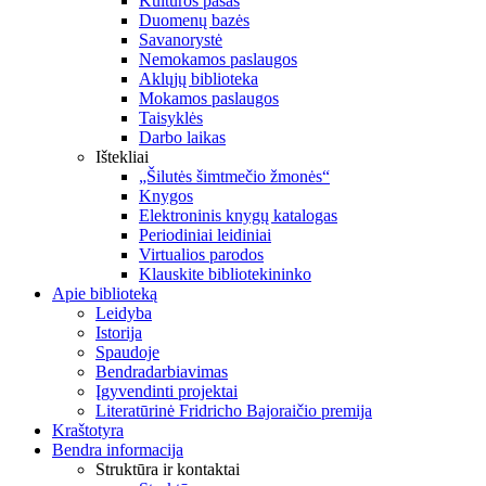
Kultūros pasas
Duomenų bazės
Savanorystė
Nemokamos paslaugos
Aklųjų biblioteka
Mokamos paslaugos
Taisyklės
Darbo laikas
Ištekliai
„Šilutės šimtmečio žmonės“
Knygos
Elektroninis knygų katalogas
Periodiniai leidiniai
Virtualios parodos
Klauskite bibliotekininko
Apie biblioteką
Leidyba
Istorija
Spaudoje
Bendradarbiavimas
Įgyvendinti projektai
Literatūrinė Fridricho Bajoraičio premija
Kraštotyra
Bendra informacija
Struktūra ir kontaktai