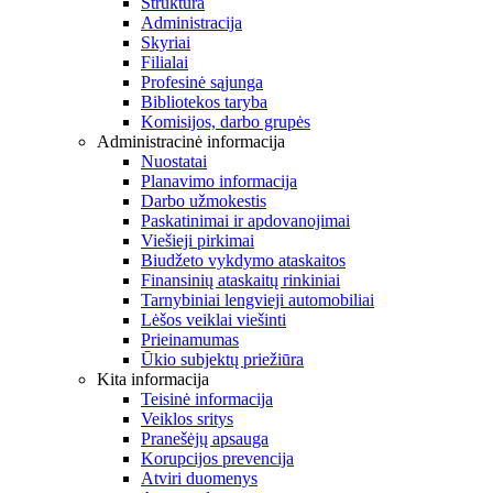
Struktūra
Administracija
Skyriai
Filialai
Profesinė sąjunga
Bibliotekos taryba
Komisijos, darbo grupės
Administracinė informacija
Nuostatai
Planavimo informacija
Darbo užmokestis
Paskatinimai ir apdovanojimai
Viešieji pirkimai
Biudžeto vykdymo ataskaitos
Finansinių ataskaitų rinkiniai
Tarnybiniai lengvieji automobiliai
Lėšos veiklai viešinti
Prieinamumas
Ūkio subjektų priežiūra
Kita informacija
Teisinė informacija
Veiklos sritys
Pranešėjų apsauga
Korupcijos prevencija
Atviri duomenys