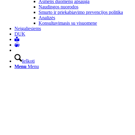
Asmens duomenų apsauga
Naudingos nuorodos
Smurto ir priekabiavimo prevencijos politika
Analizės
Konsultavimasis su visuomene
Neįgaliesiems
DUK
Ieškoti
Menu
Menu