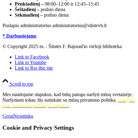
Penktadienį –
08:00–12:00 ir 12:45–15:45
Šeštadienį –
poilsio diena
Sekmadienį –
poilsio diena
Puslapio administratorius administratorius@silutevb.lt
* Darbuotojams
© Copyright 2025 m. - Šilutės F. Bajoraičio viešoji biblioteka
Link to Facebook
Link to Youtube
Link to Rss this site
Scroll to top
Mes naudojame slapukus, kad būtų patogu naršyti mūsų svetainėje.
Naršydami toliau Jūs sutinkate su mūsų privatumo politika.
Daugiau
apie privatumo politiką ir slapukus
Gerai
Nesutinku
Cookie and Privacy Settings