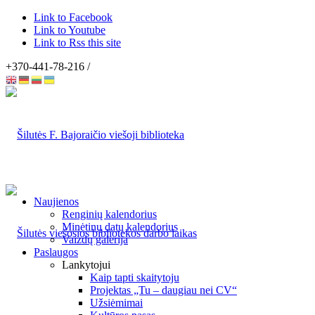
Link to Facebook
Link to Youtube
Link to Rss this site
+370-441-78-216 /
Naujienos
Renginių kalendorius
Minėtinų datų kalendorius
Vaizdų galerija
Paslaugos
Lankytojui
Kaip tapti skaitytoju
Projektas „Tu – daugiau nei CV“
Užsiėmimai