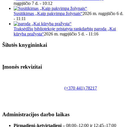
rugpjūčio 7 d. - 10:12
Susitikimas „Kaip pakvimpa žolynais“
2026 m. rugpjūčio 6 d.
- 11:11
Traksėdžių bibliotekoje pristatyta rankdarbių paroda „Kai
kūryba pražysta“
2026 m. rugpjūčio 5 d. - 11:16
Šilutės knygininkai
Įmonės rekvizitai
Biudžetinė įstaiga.
Šilutės rajono savivaldybės Fridricho
Bajoraičio viešoji biblioteka
Tilžės g. 10, LT-99172, Šilutė, tel.
(+370 441) 78217
,
el. paštas info@silutevb.lt, www.silutevb.lt
Duomenys kaupiami ir saugomi Juridinių asmenų
registre, įmonės kodas 190700188.
Administracijos darbo laikas
Pirmadienį–ketvirtadienį –
08:00–12:00 ir 12:45–17:00