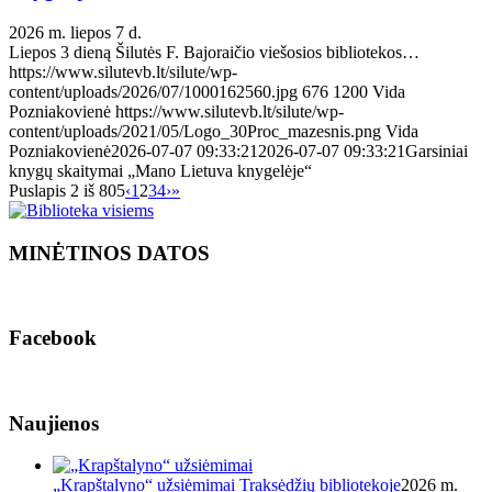
2026 m. liepos 7 d.
Liepos 3 dieną Šilutės F. Bajoraičio viešosios bibliotekos…
https://www.silutevb.lt/silute/wp-
content/uploads/2026/07/1000162560.jpg
676
1200
Vida
Pozniakovienė
https://www.silutevb.lt/silute/wp-
content/uploads/2021/05/Logo_30Proc_mazesnis.png
Vida
Pozniakovienė
2026-07-07 09:33:21
2026-07-07 09:33:21
Garsiniai
knygų skaitymai „Mano Lietuva knygelėje“
Puslapis 2 iš 805
‹
1
2
3
4
›
»
MINĖTINOS DATOS
Facebook
Naujienos
„Krapštalyno“ užsiėmimai Traksėdžių bibliotekoje
2026 m.