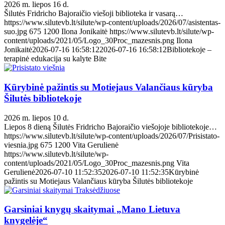
2026 m. liepos 16 d.
Šilutės Fridricho Bajoraičio viešoji biblioteka ir vasarą…
https://www.silutevb.lt/silute/wp-content/uploads/2026/07/asistentas-
suo.jpg
675
1200
Ilona Jonikaitė
https://www.silutevb.lt/silute/wp-
content/uploads/2021/05/Logo_30Proc_mazesnis.png
Ilona
Jonikaitė
2026-07-16 16:58:12
2026-07-16 16:58:12
Bibliotekoje –
terapinė edukacija su kalyte Bite
Kūrybinė pažintis su Motiejaus Valančiaus kūryba
Šilutės bibliotekoje
2026 m. liepos 10 d.
Liepos 8 dieną Šilutės Fridricho Bajoraičio viešojoje bibliotekoje…
https://www.silutevb.lt/silute/wp-content/uploads/2026/07/Prisistato-
viesnia.jpg
675
1200
Vita Gerulienė
https://www.silutevb.lt/silute/wp-
content/uploads/2021/05/Logo_30Proc_mazesnis.png
Vita
Gerulienė
2026-07-10 11:52:35
2026-07-10 11:52:35
Kūrybinė
pažintis su Motiejaus Valančiaus kūryba Šilutės bibliotekoje
Garsiniai knygų skaitymai „Mano Lietuva
knygelėje“