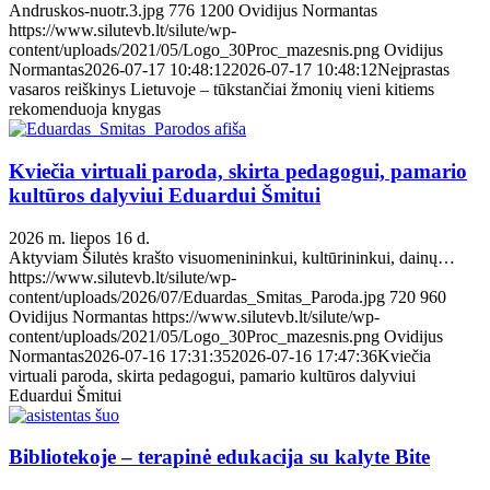
Andruskos-nuotr.3.jpg
776
1200
Ovidijus Normantas
https://www.silutevb.lt/silute/wp-
content/uploads/2021/05/Logo_30Proc_mazesnis.png
Ovidijus
Normantas
2026-07-17 10:48:12
2026-07-17 10:48:12
Neįprastas
vasaros reiškinys Lietuvoje – tūkstančiai žmonių vieni kitiems
rekomenduoja knygas
Kviečia virtuali paroda, skirta pedagogui, pamario
kultūros dalyviui Eduardui Šmitui
2026 m. liepos 16 d.
Aktyviam Šilutės krašto visuomenininkui, kultūrininkui, dainų…
https://www.silutevb.lt/silute/wp-
content/uploads/2026/07/Eduardas_Smitas_Paroda.jpg
720
960
Ovidijus Normantas
https://www.silutevb.lt/silute/wp-
content/uploads/2021/05/Logo_30Proc_mazesnis.png
Ovidijus
Normantas
2026-07-16 17:31:35
2026-07-16 17:47:36
Kviečia
virtuali paroda, skirta pedagogui, pamario kultūros dalyviui
Eduardui Šmitui
Bibliotekoje – terapinė edukacija su kalyte Bite