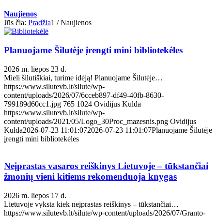
Naujienos
Jūs čia:
Pradžia
1
/
Naujienos
Planuojame Šilutėje įrengti mini bibliotekėles
2026 m. liepos 23 d.
Mieli šilutiškiai, turime idėją! Planuojame Šilutėje…
https://www.silutevb.lt/silute/wp-
content/uploads/2026/07/6cceb897-df49-40fb-8630-
799189d60cc1.jpg
765
1024
Ovidijus Kulda
https://www.silutevb.lt/silute/wp-
content/uploads/2021/05/Logo_30Proc_mazesnis.png
Ovidijus
Kulda
2026-07-23 11:01:07
2026-07-23 11:01:07
Planuojame Šilutėje
įrengti mini bibliotekėles
Neįprastas vasaros reiškinys Lietuvoje – tūkstančiai
žmonių vieni kitiems rekomenduoja knygas
2026 m. liepos 17 d.
Lietuvoje vyksta kiek neįprastas reiškinys – tūkstančiai…
https://www.silutevb.lt/silute/wp-content/uploads/2026/07/Granto-