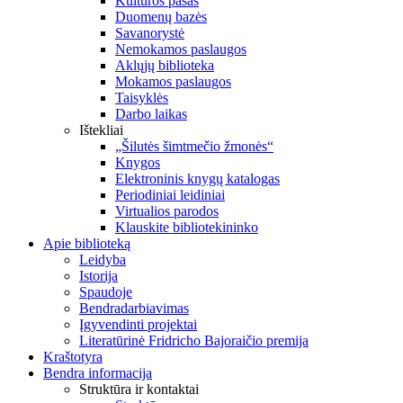
Kultūros pasas
Duomenų bazės
Savanorystė
Nemokamos paslaugos
Aklųjų biblioteka
Mokamos paslaugos
Taisyklės
Darbo laikas
Ištekliai
„Šilutės šimtmečio žmonės“
Knygos
Elektroninis knygų katalogas
Periodiniai leidiniai
Virtualios parodos
Klauskite bibliotekininko
Apie biblioteką
Leidyba
Istorija
Spaudoje
Bendradarbiavimas
Įgyvendinti projektai
Literatūrinė Fridricho Bajoraičio premija
Kraštotyra
Bendra informacija
Struktūra ir kontaktai