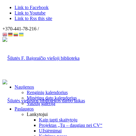
Link to Facebook
Link to Youtube
Link to Rss this site
+370-441-78-216 /
Naujienos
Renginių kalendorius
Minėtinų datų kalendorius
Vaizdų galerija
Paslaugos
Lankytojui
Kaip tapti skaitytoju
Projektas „Tu – daugiau nei CV“
Užsiėmimai