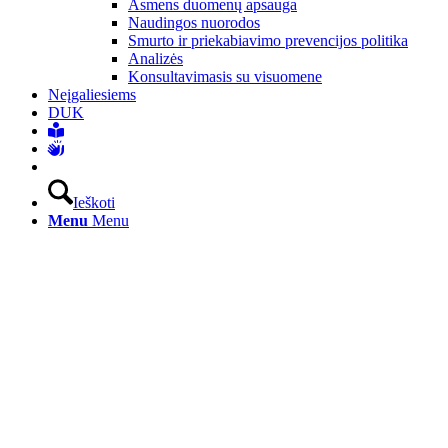
Asmens duomenų apsauga
Naudingos nuorodos
Smurto ir priekabiavimo prevencijos politika
Analizės
Konsultavimasis su visuomene
Neįgaliesiems
DUK
Ieškoti
Menu
Menu