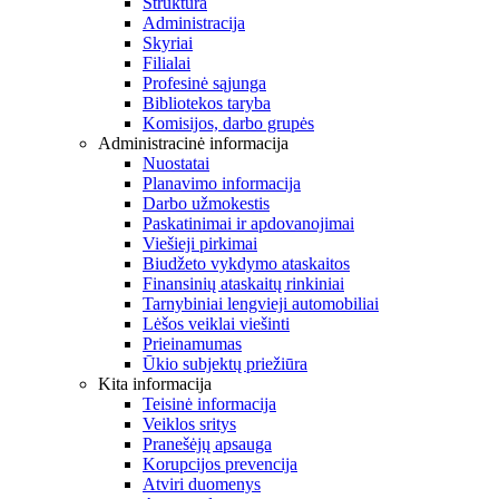
Struktūra
Administracija
Skyriai
Filialai
Profesinė sąjunga
Bibliotekos taryba
Komisijos, darbo grupės
Administracinė informacija
Nuostatai
Planavimo informacija
Darbo užmokestis
Paskatinimai ir apdovanojimai
Viešieji pirkimai
Biudžeto vykdymo ataskaitos
Finansinių ataskaitų rinkiniai
Tarnybiniai lengvieji automobiliai
Lėšos veiklai viešinti
Prieinamumas
Ūkio subjektų priežiūra
Kita informacija
Teisinė informacija
Veiklos sritys
Pranešėjų apsauga
Korupcijos prevencija
Atviri duomenys