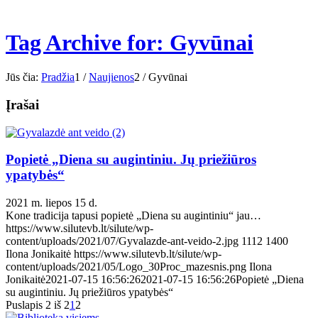
Tag Archive for: Gyvūnai
Jūs čia:
Pradžia
1
/
Naujienos
2
/
Gyvūnai
Įrašai
Popietė „Diena su augintiniu. Jų priežiūros
ypatybės“
2021 m. liepos 15 d.
Kone tradicija tapusi popietė „Diena su augintiniu“ jau…
https://www.silutevb.lt/silute/wp-
content/uploads/2021/07/Gyvalazde-ant-veido-2.jpg
1112
1400
Ilona Jonikaitė
https://www.silutevb.lt/silute/wp-
content/uploads/2021/05/Logo_30Proc_mazesnis.png
Ilona
Jonikaitė
2021-07-15 16:56:26
2021-07-15 16:56:26
Popietė „Diena
su augintiniu. Jų priežiūros ypatybės“
Puslapis 2 iš 2
1
2