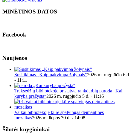
MINĖTINOS DATOS
Facebook
Naujienos
Susitikimas „Kaip pakvimpa žolynais“
2026 m. rugpjūčio 6 d.
- 11:11
Traksėdžių bibliotekoje pristatyta rankdarbių paroda „Kai
kūryba pražysta“
2026 m. rugpjūčio 5 d. - 11:16
Vaikai bibliotekoje kūrė spalvingas deimantines
mozaikas
2026 m. liepos 30 d. - 14:08
Šilutės knygininkai