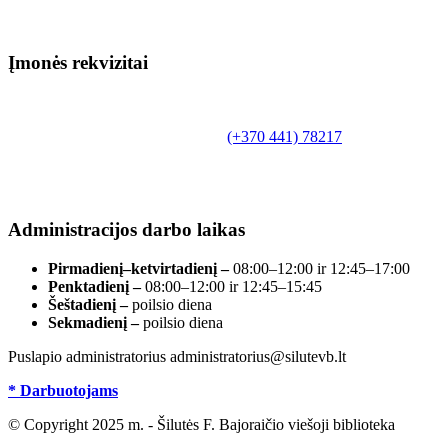
Įmonės rekvizitai
Biudžetinė įstaiga.
Šilutės rajono savivaldybės Fridricho
Bajoraičio viešoji biblioteka
Tilžės g. 10, LT-99172, Šilutė, tel.
(+370 441) 78217
,
el. paštas info@silutevb.lt, www.silutevb.lt
Duomenys kaupiami ir saugomi Juridinių asmenų
registre, įmonės kodas 190700188.
Administracijos darbo laikas
Pirmadienį–ketvirtadienį –
08:00–12:00 ir 12:45–17:00
Penktadienį –
08:00–12:00 ir 12:45–15:45
Šeštadienį –
poilsio diena
Sekmadienį –
poilsio diena
Puslapio administratorius administratorius@silutevb.lt
* Darbuotojams
© Copyright 2025 m. - Šilutės F. Bajoraičio viešoji biblioteka