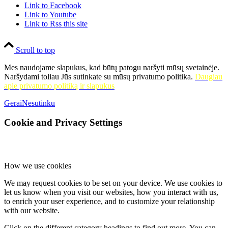
Link to Facebook
Link to Youtube
Link to Rss this site
Scroll to top
Mes naudojame slapukus, kad būtų patogu naršyti mūsų svetainėje.
Naršydami toliau Jūs sutinkate su mūsų privatumo politika.
Daugiau
apie privatumo politiką ir slapukus
Gerai
Nesutinku
Cookie and Privacy Settings
How we use cookies
We may request cookies to be set on your device. We use cookies to
let us know when you visit our websites, how you interact with us,
to enrich your user experience, and to customize your relationship
with our website.
Click on the different category headings to find out more. You can