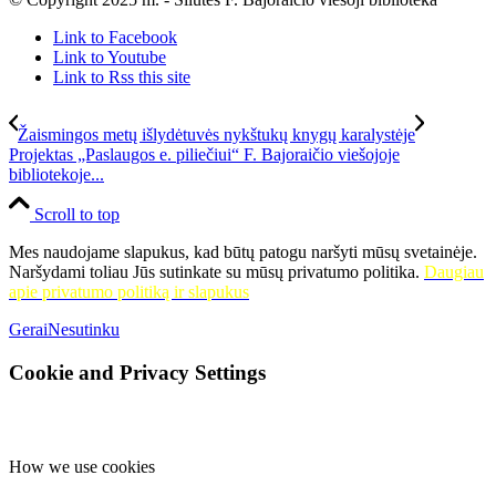
Link to Facebook
Link to Youtube
Link to Rss this site
Žaismingos metų išlydėtuvės nykštukų knygų karalystėje
Projektas „Paslaugos e. piliečiui“ F. Bajoraičio viešojoje
bibliotekoje...
Scroll to top
Mes naudojame slapukus, kad būtų patogu naršyti mūsų svetainėje.
Naršydami toliau Jūs sutinkate su mūsų privatumo politika.
Daugiau
apie privatumo politiką ir slapukus
Gerai
Nesutinku
Cookie and Privacy Settings
How we use cookies