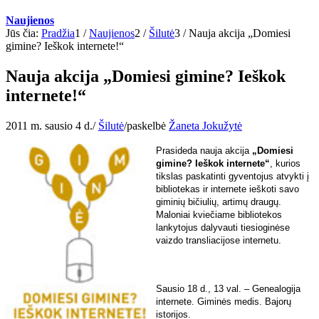
Naujienos
Jūs čia:
Pradžia
1
/
Naujienos
2
/
Šilutė
3
/
Nauja akcija „Domiesi
gimine? Ieškok internete!“
Nauja akcija „Domiesi gimine? Ieškok
internete!“
2011 m. sausio 4 d.
/
Šilutė
/
paskelbė
Žaneta Jokužytė
Prasideda nauja akcija
„Domiesi
gimine?
Ieškok internete“
, kurios
tikslas paskatinti gyventojus atvykti į
bibliotekas ir internete ieškoti savo
giminių bičiulių, artimų draugų.
Maloniai kviečiame bibliotekos
lankytojus dalyvauti tiesioginėse
vaizdo transliacijose internetu.
Sausio 18 d., 13 val.
– Genealogija
internete. Giminės medis. Bajorų
istorijos.