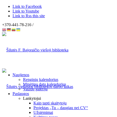
Link to Facebook
Link to Youtube
Link to Rss this site
+370-441-78-216 /
Naujienos
Renginių kalendorius
Minėtinų datų kalendorius
Vaizdų galerija
Paslaugos
Lankytojui
Kaip tapti skaitytoju
Projektas „Tu – daugiau nei CV“
Užsiėmimai