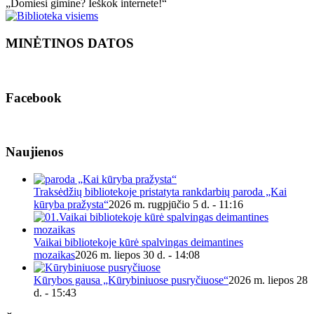
„Domiesi gimine? Ieškok internete!“
MINĖTINOS DATOS
Facebook
Naujienos
Traksėdžių bibliotekoje pristatyta rankdarbių paroda „Kai
kūryba pražysta“
2026 m. rugpjūčio 5 d. - 11:16
Vaikai bibliotekoje kūrė spalvingas deimantines
mozaikas
2026 m. liepos 30 d. - 14:08
Kūrybos gausa „Kūrybiniuose pusryčiuose“
2026 m. liepos 28
d. - 15:43