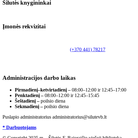
Šilutės knygininkai
Įmonės rekvizitai
Biudžetinė įstaiga.
Šilutės rajono savivaldybės Fridricho
Bajoraičio viešoji biblioteka
Tilžės g. 10, LT-99172, Šilutė, tel.
(+370 441) 78217
,
el. paštas info@silutevb.lt, www.silutevb.lt
Duomenys kaupiami ir saugomi Juridinių asmenų
registre, įmonės kodas 190700188.
Administracijos darbo laikas
Pirmadienį–ketvirtadienį –
08:00–12:00 ir 12:45–17:00
Penktadienį –
08:00–12:00 ir 12:45–15:45
Šeštadienį –
poilsio diena
Sekmadienį –
poilsio diena
Puslapio administratorius administratorius@silutevb.lt
* Darbuotojams
© Copyright 2025 m. - Šilutės F. Bajoraičio viešoji biblioteka