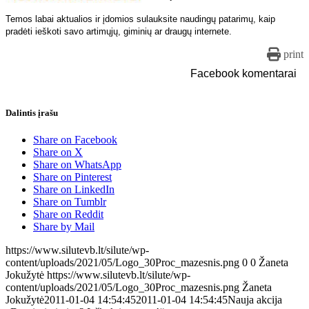
Temos labai aktualios ir įdomios sulauksite naudingų patarimų, kaip
pradėti ieškoti savo artimųjų, giminių ar draugų internete.
print
Facebook komentarai
Dalintis įrašu
Share on Facebook
Share on X
Share on WhatsApp
Share on Pinterest
Share on LinkedIn
Share on Tumblr
Share on Reddit
Share by Mail
https://www.silutevb.lt/silute/wp-
content/uploads/2021/05/Logo_30Proc_mazesnis.png
0
0
Žaneta
Jokužytė
https://www.silutevb.lt/silute/wp-
content/uploads/2021/05/Logo_30Proc_mazesnis.png
Žaneta
Jokužytė
2011-01-04 14:54:45
2011-01-04 14:54:45
Nauja akcija