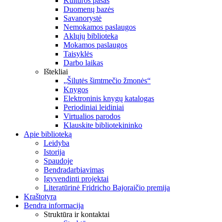
Kultūros pasas
Duomenų bazės
Savanorystė
Nemokamos paslaugos
Aklųjų biblioteka
Mokamos paslaugos
Taisyklės
Darbo laikas
Ištekliai
„Šilutės šimtmečio žmonės“
Knygos
Elektroninis knygų katalogas
Periodiniai leidiniai
Virtualios parodos
Klauskite bibliotekininko
Apie biblioteką
Leidyba
Istorija
Spaudoje
Bendradarbiavimas
Įgyvendinti projektai
Literatūrinė Fridricho Bajoraičio premija
Kraštotyra
Bendra informacija
Struktūra ir kontaktai