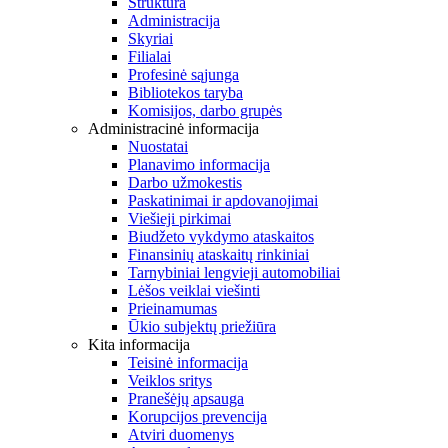
Struktūra
Administracija
Skyriai
Filialai
Profesinė sąjunga
Bibliotekos taryba
Komisijos, darbo grupės
Administracinė informacija
Nuostatai
Planavimo informacija
Darbo užmokestis
Paskatinimai ir apdovanojimai
Viešieji pirkimai
Biudžeto vykdymo ataskaitos
Finansinių ataskaitų rinkiniai
Tarnybiniai lengvieji automobiliai
Lėšos veiklai viešinti
Prieinamumas
Ūkio subjektų priežiūra
Kita informacija
Teisinė informacija
Veiklos sritys
Pranešėjų apsauga
Korupcijos prevencija
Atviri duomenys