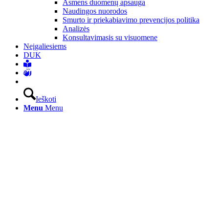
Asmens duomenų apsauga
Naudingos nuorodos
Smurto ir priekabiavimo prevencijos politika
Analizės
Konsultavimasis su visuomene
Neįgaliesiems
DUK
Ieškoti
Menu
Menu