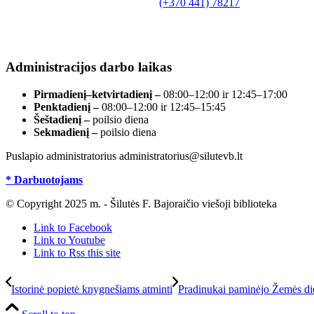
Tilžės g. 10, LT-99172, Šilutė, tel.
(+370 441) 78217
,
el. paštas info@silutevb.lt, www.silutevb.lt
Duomenys kaupiami ir saugomi Juridinių asmenų
registre, įmonės kodas 190700188.
Administracijos darbo laikas
Pirmadienį–ketvirtadienį –
08:00–12:00 ir 12:45–17:00
Penktadienį –
08:00–12:00 ir 12:45–15:45
Šeštadienį –
poilsio diena
Sekmadienį –
poilsio diena
Puslapio administratorius administratorius@silutevb.lt
* Darbuotojams
© Copyright 2025 m. - Šilutės F. Bajoraičio viešoji biblioteka
Link to Facebook
Link to Youtube
Link to Rss this site
Istorinė popietė knygnešiams atminti
Pradinukai paminėjo Žemės di