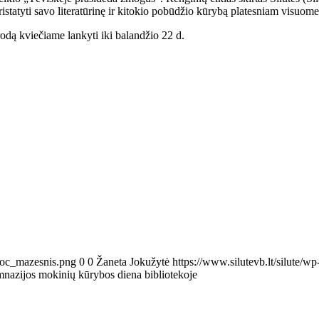
ristatyti savo literatūrinę ir kitokio pobūdžio kūrybą platesniam visuome
odą kviečiame lankyti iki balandžio 22 d.
Proc_mazesnis.png
0
0
Žaneta Jokužytė
https://www.silutevb.lt/silute
mnazijos mokinių kūrybos diena bibliotekoje