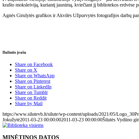
krašto moksleiviją, kuriantį jaunimą, kviečiant jį bibliotekos erdvėse p
Agnės Girulytės grafikos ir Akvilės Užpurvytės fotografijos darbų par
Dalintis įrašu
Share on Facebook
Share on X
Share on WhatsApp
Share on Pinterest
Share on LinkedIn
Share on Tumblr
Share on Reddit
Share by Mail
https://www.silutevb.lt/silute/wp-content/uploads/2021/05/Logo_30
Jokužytė
2011-03-23 00:00:00
2011-03-23 00:00:00
Šilutės Vydūno gi
MINĖTINOS DATOS