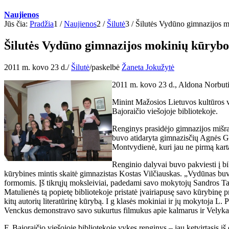
Naujienos
Jūs čia:
Pradžia
1
/
Naujienos
2
/
Šilutė
3
/
Šilutės Vydūno gimnazijos m
Šilutės Vydūno gimnazijos mokinių kūrybos
2011 m. kovo 23 d.
/
Šilutė
/
paskelbė
Žaneta Jokužytė
2011 m. kovo 23 d., Aldona Norbut
Minint Mažosios Lietuvos kultūros v
Bajoraičio viešojoje bibliotekoje.
Renginys prasidėjo gimnazijos mišra
buvo atidaryta gimnazisčių Agnės Gi
Montvydienė, kuri jau ne pirmą kartą
Renginio dalyvai buvo pakviesti į bi
kūrybines mintis skaitė gimnazistas Kostas Vilčiauskas. „Vydūnas buv
formomis. Įš tikrųjų moksleiviai, padedami savo mokytojų Sandros T
Matulienės tą popietę bibliotekoje pristatė įvairiapusę savo kūrybinę 
kitų autorių literatūrinę kūrybą. I g klasės mokiniai ir jų mokytoja L.
Venckus demonstravo savo sukurtus filmukus apie kalmarus ir Velyka
F. Bajoraičio viešojoje bibliotekoje vykęs renginys – jau ketvirtasis 