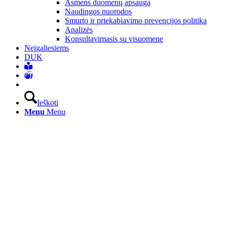
Asmens duomenų apsauga
Naudingos nuorodos
Smurto ir priekabiavimo prevencijos politika
Analizės
Konsultavimasis su visuomene
Neįgaliesiems
DUK
Ieškoti
Menu
Menu