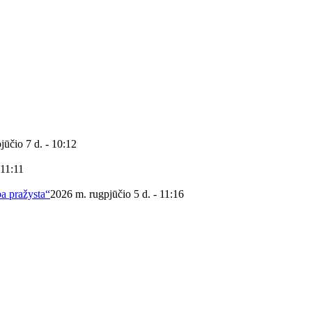
jūčio 7 d. - 10:12
 11:11
ba pražysta“
2026 m. rugpjūčio 5 d. - 11:16
 viešoji biblioteka