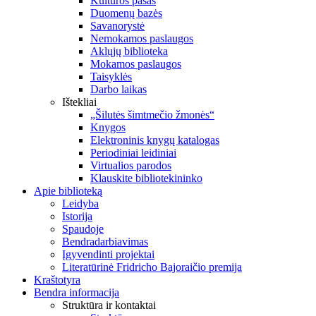
Kultūros pasas
Duomenų bazės
Savanorystė
Nemokamos paslaugos
Aklųjų biblioteka
Mokamos paslaugos
Taisyklės
Darbo laikas
Ištekliai
„Šilutės šimtmečio žmonės“
Knygos
Elektroninis knygų katalogas
Periodiniai leidiniai
Virtualios parodos
Klauskite bibliotekininko
Apie biblioteką
Leidyba
Istorija
Spaudoje
Bendradarbiavimas
Įgyvendinti projektai
Literatūrinė Fridricho Bajoraičio premija
Kraštotyra
Bendra informacija
Struktūra ir kontaktai