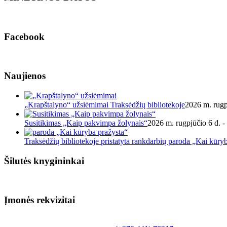
Facebook
Naujienos
„Krapštalyno“ užsiėmimai Traksėdžių bibliotekoje
2026 m. rugp
Susitikimas „Kaip pakvimpa žolynais“
2026 m. rugpjūčio 6 d. -
Traksėdžių bibliotekoje pristatyta rankdarbių paroda „Kai kūry
Šilutės knygininkai
Įmonės rekvizitai
Biudžetinė įstaiga.
Šilutės rajono savivaldybės Fridricho Bajoraičio