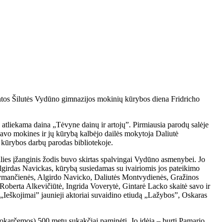
intos Šilutės Vydūno gimnazijos mokinių kūrybos diena Fridricho
tliekama daina „Tėvyne dainų ir artojų”. Pirmiausia parodų salėje
savo mokines ir jų kūrybą kalbėjo dailės mokytoja Daliutė
i kūrybos darbų parodas bibliotekoje.
alies įžanginis žodis buvo skirtas spalvingai Vydūno asmenybei. Jo
lgirdas Navickas, kūrybą susiedamas su ivairiomis jos pateikimo
Žymančienės, Algirdo Navicko, Daliutės Montvydienės, Gražinos
 Roberta Alkevičiūtė, Ingrida Voverytė, Gintarė Lacko skaitė savo ir
os „Ieškojimai” jaunieji aktoriai suvaidino etiudą „Lažybos”, Oskaras
Šilokarčemos) 500 metų sukakčiai paminėti. Jo idėja – burti Pamario