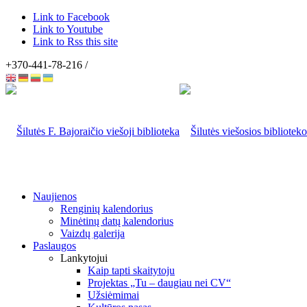
Link to Facebook
Link to Youtube
Link to Rss this site
+370-441-78-216 /
Naujienos
Renginių kalendorius
Minėtinų datų kalendorius
Vaizdų galerija
Paslaugos
Lankytojui
Kaip tapti skaitytoju
Projektas „Tu – daugiau nei CV“
Užsiėmimai