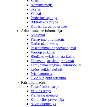
Struktūra
Administracija
Skyriai
Filialai
Profesinė sąjunga
Bibliotekos taryba
Komisijos, darbo grupės
Administracinė informacija
Nuostatai
Planavimo informacija
Darbo užmokestis
Paskatinimai ir apdovanojimai
Viešieji pirkimai
Biudžeto vykdymo ataskaitos
Finansinių ataskaitų rinkiniai
Tarnybiniai lengvieji automobiliai
Lėšos veiklai viešinti
Prieinamumas
Ūkio subjektų priežiūra
Kita informacija
Teisinė informacija
Veiklos sritys
Pranešėjų apsauga
Korupcijos prevencija
Atviri duomenys