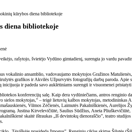
okinių kūrybos diena bibliotekoje
 diena bibliotekoje
ienė
eikėjo, rašytojo, švietėjo Vydūno gimtadienį, surengta jo vardu pavad
us vokalinio ansamblio, vadovaujamo mokytojos Gražinos Matulienės, a
rulytės grafikos ir Akvilės Užpurvytės fotografijų darbų paroda. Apie 
 inicijuoja ir padeda savo auklėtiniams surengti ir visuomenei pristatyt
bliotekos konferencijų salę. Kaip dera vydūniečiams, antros renginio d
o sielos mokytojas,” – teigė lietuvių kalbos mokytojas, metodininkas A
amašauskienės, Vilmos Zėčienės, Laimutės Pakalniškienės, Aurelijos 
programą. Justina Kirvelevičiūtė, Saulius Sūdžius, Aneta Pliuškevičiūtė,
 Pakalniškienė skaitė ištraukas „Iš devintokų dienoraščio”, teatro studij
s.
iš ciklo „Tėviškėje prasideda žmogus”. Renginių ciklas skirtas Šilutės (