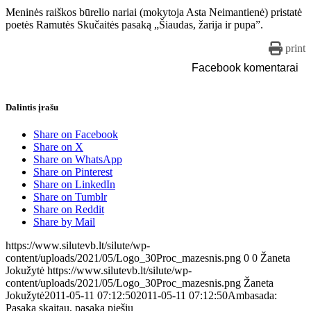
Meninės raiškos būrelio nariai (mokytoja Asta Neimantienė) pristatė
poetės Ramutės Skučaitės pasaką „Šiaudas, žarija ir pupa”.
print
Facebook komentarai
Dalintis įrašu
Share on Facebook
Share on X
Share on WhatsApp
Share on Pinterest
Share on LinkedIn
Share on Tumblr
Share on Reddit
Share by Mail
https://www.silutevb.lt/silute/wp-
content/uploads/2021/05/Logo_30Proc_mazesnis.png
0
0
Žaneta
Jokužytė
https://www.silutevb.lt/silute/wp-
content/uploads/2021/05/Logo_30Proc_mazesnis.png
Žaneta
Jokužytė
2011-05-11 07:12:50
2011-05-11 07:12:50
Ambasada:
Pasaką skaitau, pasaką piešiu