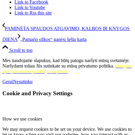
Link to Facebook
Link to Youtube
Link to Rss this site
PAMINĖTA SPAUDOS ATGAVIMO, KALBOS IR KNYGOS
DIENA
„Pamario ožkos“ ganėsi šeštą kartą
Scroll to top
Mes naudojame slapukus, kad būtų patogu naršyti mūsų svetainėje.
Naršydami toliau Jūs sutinkate su mūsų privatumo politika.
Daugiau
apie privatumo politiką ir slapukus
Gerai
Nesutinku
Cookie and Privacy Settings
How we use cookies
We may request cookies to be set on your device. We use cookies to
let us know when you visit our websites, how you interact with us,