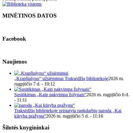
MINĖTINOS DATOS
Facebook
Naujienos
„Krapštalyno“ užsiėmimai Traksėdžių bibliotekoje
2026 m.
rugpjūčio 7 d. - 10:12
Susitikimas „Kaip pakvimpa žolynais“
2026 m. rugpjūčio 6 d.
- 11:11
Traksėdžių bibliotekoje pristatyta rankdarbių paroda „Kai
kūryba pražysta“
2026 m. rugpjūčio 5 d. - 11:16
Šilutės knygininkai