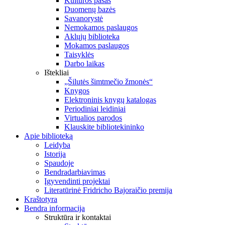
Kultūros pasas
Duomenų bazės
Savanorystė
Nemokamos paslaugos
Aklųjų biblioteka
Mokamos paslaugos
Taisyklės
Darbo laikas
Ištekliai
„Šilutės šimtmečio žmonės“
Knygos
Elektroninis knygų katalogas
Periodiniai leidiniai
Virtualios parodos
Klauskite bibliotekininko
Apie biblioteką
Leidyba
Istorija
Spaudoje
Bendradarbiavimas
Įgyvendinti projektai
Literatūrinė Fridricho Bajoraičio premija
Kraštotyra
Bendra informacija
Struktūra ir kontaktai