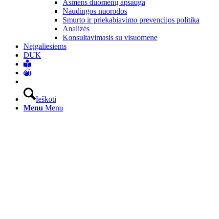
Asmens duomenų apsauga
Naudingos nuorodos
Smurto ir priekabiavimo prevencijos politika
Analizės
Konsultavimasis su visuomene
Neįgaliesiems
DUK
Ieškoti
Menu
Menu