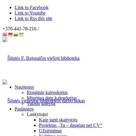
Link to Facebook
Link to Youtube
Link to Rss this site
+370-441-78-216 /
Naujienos
Renginių kalendorius
Minėtinų datų kalendorius
Vaizdų galerija
Paslaugos
Lankytojui
Kaip tapti skaitytoju
Projektas „Tu – daugiau nei CV“
Užsiėmimai