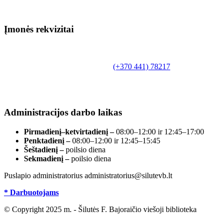
Įmonės rekvizitai
Biudžetinė įstaiga.
Šilutės rajono savivaldybės Fridricho
Bajoraičio viešoji biblioteka
Tilžės g. 10, LT-99172, Šilutė, tel.
(+370 441) 78217
,
el. paštas info@silutevb.lt, www.silutevb.lt
Duomenys kaupiami ir saugomi Juridinių asmenų
registre, įmonės kodas 190700188.
Administracijos darbo laikas
Pirmadienį–ketvirtadienį –
08:00–12:00 ir 12:45–17:00
Penktadienį –
08:00–12:00 ir 12:45–15:45
Šeštadienį –
poilsio diena
Sekmadienį –
poilsio diena
Puslapio administratorius administratorius@silutevb.lt
* Darbuotojams
© Copyright 2025 m. - Šilutės F. Bajoraičio viešoji biblioteka