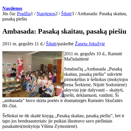
Naujienos
Jūs čia:
Pradžia
1
/
Naujienos
2
/
Šilutė
3
/
Ambasada: Pasaką skaitau,
pasaką piešiu
Ambasada: Pasaką skaitau, pasaką piešiu
2011 m. gegužės 11 d.
/
Šilutė
/
paskelbė
Žaneta Jokužytė
2011 m. gegužės 10 d., Ramutė
Mačiulaitienė
Smalsučių „Ambasada „Pasaką
skaitau, pasaką piešiu” sukvietė
pirmokėlius ir šeštokus (mokytojos
Irena Šerkienė, Nijolė Sodonienė)
aktyviai joje dalyvauti – skaityti,
piešti, deklamuoti, vaidinti. Ši
„ambasada” buvo skirta poetės ir dramaturgės Ramutės Skučaitės
80–čiui.
Šeštokai ne tik skaitė knygą „Pasaką skaitau, pasaką piešiu”, bet ir
tapo jos bendraautoriais: jie puikiai iliustravo savo piešiniais
pasakaites(mokytoja Vilima Zymonienė).