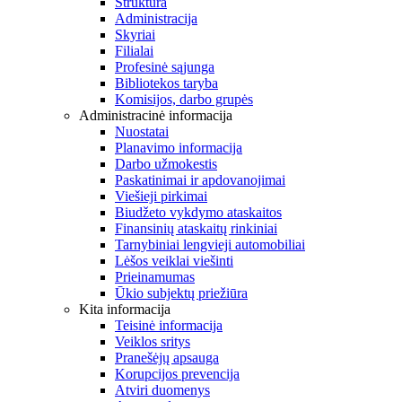
Struktūra
Administracija
Skyriai
Filialai
Profesinė sąjunga
Bibliotekos taryba
Komisijos, darbo grupės
Administracinė informacija
Nuostatai
Planavimo informacija
Darbo užmokestis
Paskatinimai ir apdovanojimai
Viešieji pirkimai
Biudžeto vykdymo ataskaitos
Finansinių ataskaitų rinkiniai
Tarnybiniai lengvieji automobiliai
Lėšos veiklai viešinti
Prieinamumas
Ūkio subjektų priežiūra
Kita informacija
Teisinė informacija
Veiklos sritys
Pranešėjų apsauga
Korupcijos prevencija
Atviri duomenys