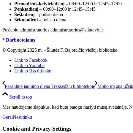
Pirmadienį–ketvirtadienį –
08:00–12:00 ir 12:45–17:00
Penktadienį –
08:00–12:00 ir 12:45–15:45
Šeštadienį –
poilsio diena
Sekmadienį –
poilsio diena
Puslapio administratorius administratorius@silutevb.lt
* Darbuotojams
© Copyright 2025 m. - Šilutės F. Bajoraičio viešoji biblioteka
Link to Facebook
Link to Youtube
Link to Rss this site
Pasaulinė jaunimo diena Traksėdžių bibliotekoje
Molio magija užsikr
Scroll to top
Mes naudojame slapukus, kad būtų patogu naršyti mūsų svetainėje. Na
Gerai
Nesutinku
Cookie and Privacy Settings