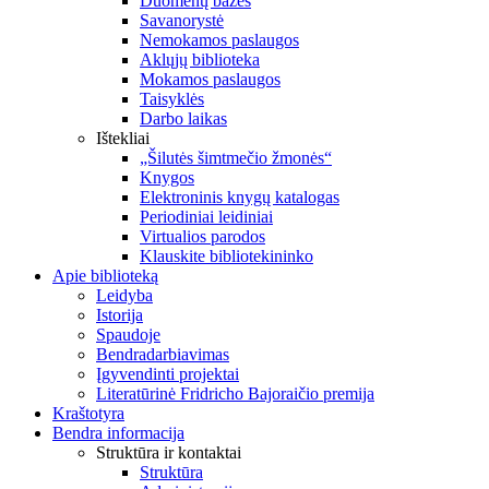
Duomenų bazės
Savanorystė
Nemokamos paslaugos
Aklųjų biblioteka
Mokamos paslaugos
Taisyklės
Darbo laikas
Ištekliai
„Šilutės šimtmečio žmonės“
Knygos
Elektroninis knygų katalogas
Periodiniai leidiniai
Virtualios parodos
Klauskite bibliotekininko
Apie biblioteką
Leidyba
Istorija
Spaudoje
Bendradarbiavimas
Įgyvendinti projektai
Literatūrinė Fridricho Bajoraičio premija
Kraštotyra
Bendra informacija
Struktūra ir kontaktai
Struktūra