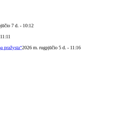
jūčio 7 d. - 10:12
 11:11
ba pražysta“
2026 m. rugpjūčio 5 d. - 11:16
 viešoji biblioteka