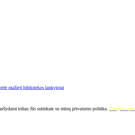
ėtė mažieji bibliotekos lankytojai
ršydami toliau Jūs sutinkate su mūsų privatumo politika.
Daugiau apie 