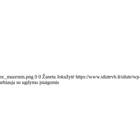
Proc_mazesnis.png
0
0
Žaneta Jokužytė
https://www.silutevb.lt/silute
arbiauja su ugdymo įstaigomis