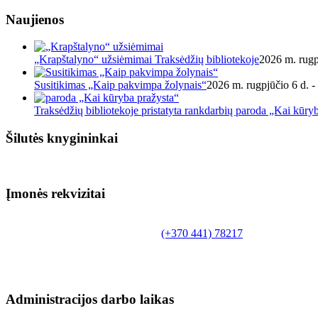
Naujienos
„Krapštalyno“ užsiėmimai Traksėdžių bibliotekoje
2026 m. rugp
Susitikimas „Kaip pakvimpa žolynais“
2026 m. rugpjūčio 6 d. -
Traksėdžių bibliotekoje pristatyta rankdarbių paroda „Kai kūry
Šilutės knygininkai
Įmonės rekvizitai
Biudžetinė įstaiga.
Šilutės rajono savivaldybės Fridricho Bajoraičio
Tilžės g. 10, LT-99172, Šilutė, tel.
(+370 441) 78217
,
el. paštas info@silutevb.lt, www.silutevb.lt
Duomenys kaupiami ir saugomi Juridinių asmenų
registre, įmonės kodas 190700188.
Administracijos darbo laikas