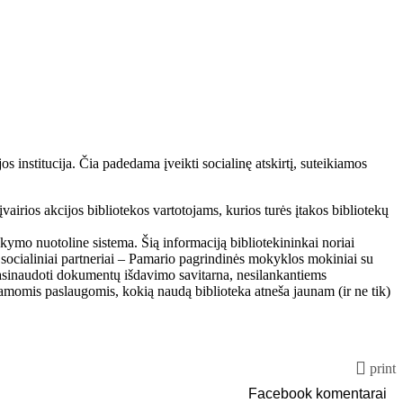
 institucija. Čia padedama įveikti socialinę atskirtį, suteikiamos
airios akcijos bibliotekos vartotojams, kurios turės įtakos bibliotekų
kymo nuotoline sistema. Šią informaciją bibliotekininkai noriai
 socialiniai partneriai – Pamario pagrindinės mokyklos mokiniai su
pasinaudoti dokumentų išdavimo savitarna, nesilankantiems
kiamomis paslaugomis, kokią naudą biblioteka atneša jaunam (ir ne tik)
print
Facebook komentarai