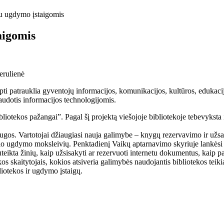
su ugdymo įstaigomis
aigomis
erulienė
i patrauklia gyventojų informacijos, komunikacijos, kultūros, edukacijos
udotis informacijos technologijomis.
otekos pažangai”. Pagal šį projektą viešojoje bibliotekoje tebevyksta įv
ugos. Vartotojai džiaugiasi nauja galimybe – knygų rezervavimo ir užsa
inio ugdymo moksleivių. Penktadienį Vaikų aptarnavimo skyriuje lankėsi
ikta žinių, kaip užsisakyti ar rezervuoti internetu dokumentus, kaip 
ekos skaitytojais, kokios atsiveria galimybės naudojantis bibliotekos tei
iotekos ir ugdymo įstaigų.