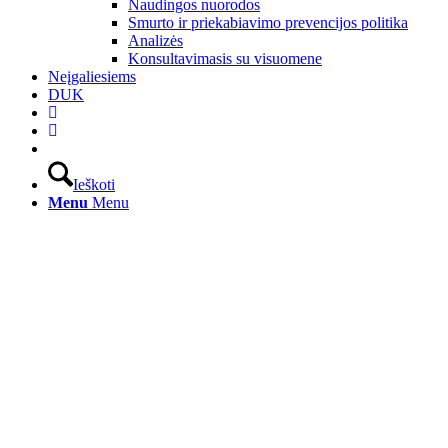
Naudingos nuorodos
Smurto ir priekabiavimo prevencijos politika
Analizės
Konsultavimasis su visuomene
Neįgaliesiems
DUK
Ieškoti
Menu
Menu