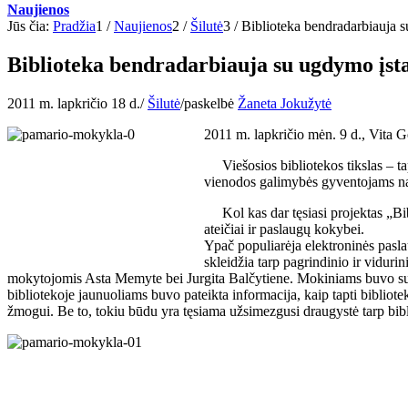
Naujienos
Jūs čia:
Pradžia
1
/
Naujienos
2
/
Šilutė
3
/
Biblioteka bendradarbiauja 
Biblioteka bendradarbiauja su ugdymo įst
2011 m. lapkričio 18 d.
/
Šilutė
/
paskelbė
Žaneta Jokužytė
2011 m. lapkričio mėn. 9 d., Vita G
Viešosios bibliotekos tikslas – tapt
vienodos galimybės gyventojams na
Kol kas dar tęsiasi projektas „Bibli
ateičiai ir paslaugų kokybei.
Ypač populiarėja elektroninės pasla
skleidžia tarp pagrindinio ir vidur
mokytojomis Asta Memyte bei Jurgita Balčytiene. Mokiniams buvo sute
bibliotekoje jaunuoliams buvo pateikta informacija, kaip tapti bibliot
žmogui. Be to, tokiu būdu yra tęsiama užsimezgusi draugystė tarp bibl