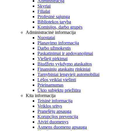
Administracija
Skyriai
Filialai
Profesinė sąjunga
Bibliotekos taryba
Komisijos, darbo grupės
Administracinė informacija
Nuostatai
Planavimo informacija
Darbo užmokestis
Paskatinimai ir apdovanojimai
Viešieji pirkimai
Biudžeto vykdymo ataskaitos
Finansinių ataskaitų rinkiniai
Tarnybiniai lengvieji automobiliai
Lėšos veiklai viešinti
Prieinamumas
Ūkio subjektų priežiūra
Kita informacija
Teisinė informacija
Veiklos sritys
Pranešėjų apsauga
Korupcijos prevencija
Atviri duomenys
Asmens duomenų apsauga