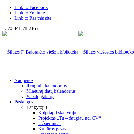
Link to Facebook
Link to Youtube
Link to Rss this site
+370-441-78-216 /
Naujienos
Renginių kalendorius
Minėtinų datų kalendorius
Vaizdų galerija
Paslaugos
Lankytojui
Kaip tapti skaitytoju
Projektas „Tu – daugiau nei CV“
Užsiėmimai
Kultūros pasas