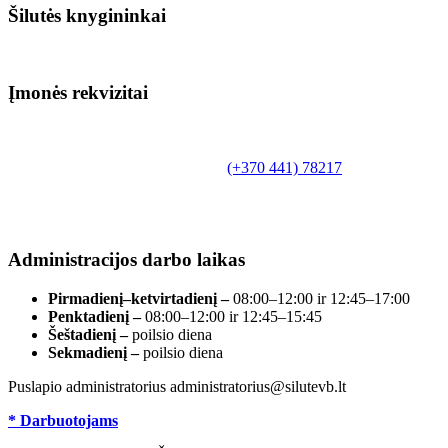
Šilutės knygininkai
Įmonės rekvizitai
Biudžetinė įstaiga.
Šilutės rajono savivaldybės Fridricho
Bajoraičio viešoji biblioteka
Tilžės g. 10, LT-99172, Šilutė, tel.
(+370 441) 78217
,
el. paštas info@silutevb.lt, www.silutevb.lt
Duomenys kaupiami ir saugomi Juridinių asmenų
registre, įmonės kodas 190700188.
Administracijos darbo laikas
Pirmadienį–ketvirtadienį –
08:00–12:00 ir 12:45–17:00
Penktadienį –
08:00–12:00 ir 12:45–15:45
Šeštadienį –
poilsio diena
Sekmadienį –
poilsio diena
Puslapio administratorius administratorius@silutevb.lt
* Darbuotojams