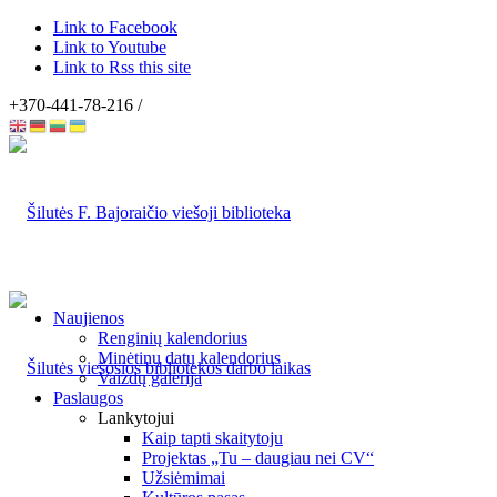
Link to Facebook
Link to Youtube
Link to Rss this site
+370-441-78-216 /
Naujienos
Renginių kalendorius
Minėtinų datų kalendorius
Vaizdų galerija
Paslaugos
Lankytojui
Kaip tapti skaitytoju
Projektas „Tu – daugiau nei CV“
Užsiėmimai