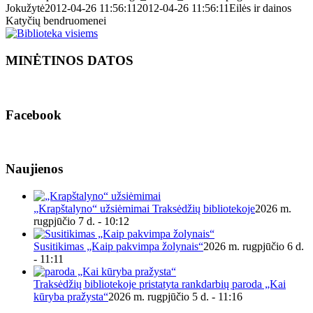
Jokužytė
2012-04-26 11:56:11
2012-04-26 11:56:11
Eilės ir dainos
Katyčių bendruomenei
MINĖTINOS DATOS
Facebook
Naujienos
„Krapštalyno“ užsiėmimai Traksėdžių bibliotekoje
2026 m.
rugpjūčio 7 d. - 10:12
Susitikimas „Kaip pakvimpa žolynais“
2026 m. rugpjūčio 6 d.
- 11:11
Traksėdžių bibliotekoje pristatyta rankdarbių paroda „Kai
kūryba pražysta“
2026 m. rugpjūčio 5 d. - 11:16