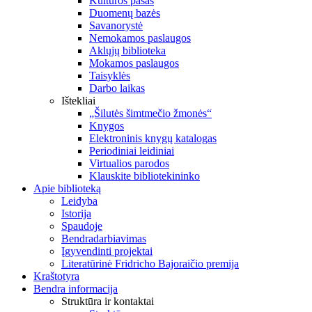
Kultūros pasas
Duomenų bazės
Savanorystė
Nemokamos paslaugos
Aklųjų biblioteka
Mokamos paslaugos
Taisyklės
Darbo laikas
Ištekliai
„Šilutės šimtmečio žmonės“
Knygos
Elektroninis knygų katalogas
Periodiniai leidiniai
Virtualios parodos
Klauskite bibliotekininko
Apie biblioteką
Leidyba
Istorija
Spaudoje
Bendradarbiavimas
Įgyvendinti projektai
Literatūrinė Fridricho Bajoraičio premija
Kraštotyra
Bendra informacija
Struktūra ir kontaktai