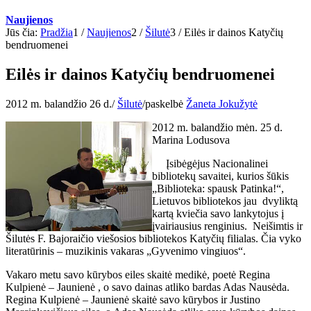
Naujienos
Jūs čia:
Pradžia
1
/
Naujienos
2
/
Šilutė
3
/
Eilės ir dainos Katyčių
bendruomenei
Eilės ir dainos Katyčių bendruomenei
2012 m. balandžio 26 d.
/
Šilutė
/
paskelbė
Žaneta Jokužytė
2012 m. balandžio mėn. 25 d.
Marina Lodusova
Įsibėgėjus Nacionalinei
bibliotekų savaitei, kurios šūkis
„Biblioteka: spausk Patinka!“,
Lietuvos bibliotekos jau dvyliktą
kartą kviečia savo lankytojus į
įvairiausius renginius. Neišimtis ir
Šilutės F. Bajoraičio viešosios bibliotekos Katyčių filialas. Čia vyko
literatūrinis – muzikinis vakaras „Gyvenimo vingiuos“.
Vakaro metu savo kūrybos eiles skaitė medikė, poetė Regina
Kulpienė – Jaunienė , o savo dainas atliko bardas Adas Nausėda.
Regina Kulpienė – Jaunienė skaitė savo kūrybos ir Justino