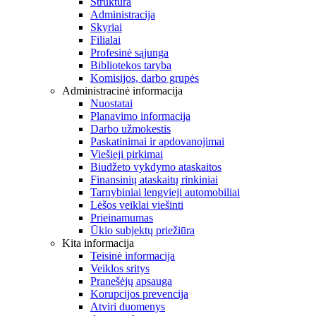
Struktūra
Administracija
Skyriai
Filialai
Profesinė sąjunga
Bibliotekos taryba
Komisijos, darbo grupės
Administracinė informacija
Nuostatai
Planavimo informacija
Darbo užmokestis
Paskatinimai ir apdovanojimai
Viešieji pirkimai
Biudžeto vykdymo ataskaitos
Finansinių ataskaitų rinkiniai
Tarnybiniai lengvieji automobiliai
Lėšos veiklai viešinti
Prieinamumas
Ūkio subjektų priežiūra
Kita informacija
Teisinė informacija
Veiklos sritys
Pranešėjų apsauga
Korupcijos prevencija
Atviri duomenys