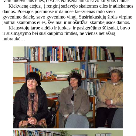
Marcinkevičiaus eiles, o Adas Nausėda atliko savo kūrybos dainas.
Kiekvieną atėjusį į renginį sužavėjo skaitomos eilės ir atliekamos
dainos. Poezijos posmuose ir dainose kiekvienas rado savo
gyvenimo dalelę, savo gyvenimo vingį. Susirinkusiųjų širdis virpino
jautriai skaitomos eilės, švelniai ir nuoširdžiai skambėjusios dainos.
Klausytojų tarpe aidėjo ir juokas, ir pasigėrėjimo šūksniai, buvo
ir susimąstymo bei susikaupimo rimties, ne vienas net ašarą
nubraukė…