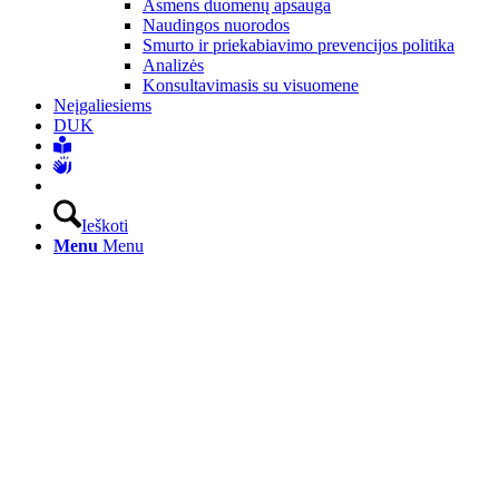
Asmens duomenų apsauga
Naudingos nuorodos
Smurto ir priekabiavimo prevencijos politika
Analizės
Konsultavimasis su visuomene
Neįgaliesiems
DUK
Ieškoti
Menu
Menu