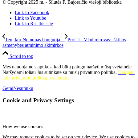
© Copyright 2025 m. - Šilutės F. Bajoraičio viešoji biblioteka
Link to Facebook
Link to Youtube
Link to Rss this site
Ten, kur Nemunas banguoja…
Prof. L. Vladimirovas: iškilios
asmenybės atminimo akimirkos
Scroll to top
Mes naudojame slapukus, kad būtų patogu naršyti mūsų svetainėje.
Naršydami toliau Jūs sutinkate su mūsų privatumo politika.
Daugiau
apie privatumo politiką ir slapukus
Gerai
Nesutinku
Cookie and Privacy Settings
How we use cookies
We may request cookies to be set on your device. We use cookies to