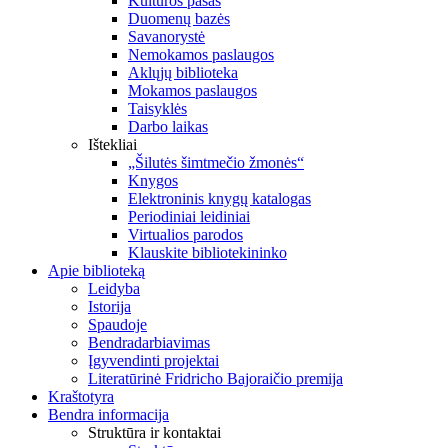
Kultūros pasas
Duomenų bazės
Savanorystė
Nemokamos paslaugos
Aklųjų biblioteka
Mokamos paslaugos
Taisyklės
Darbo laikas
Ištekliai
„Šilutės šimtmečio žmonės“
Knygos
Elektroninis knygų katalogas
Periodiniai leidiniai
Virtualios parodos
Klauskite bibliotekininko
Apie biblioteką
Leidyba
Istorija
Spaudoje
Bendradarbiavimas
Įgyvendinti projektai
Literatūrinė Fridricho Bajoraičio premija
Kraštotyra
Bendra informacija
Struktūra ir kontaktai