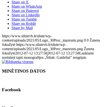
Share on X
Share on WhatsApp
Share on Pinterest
Share on LinkedIn
Share on Tumblr
Share on Reddit
Share by Mail
https://www.silutevb.lt/silute/wp-
content/uploads/2021/05/Logo_30Proc_mazesnis.png
0
0
Žaneta
Jokužytė
https://www.silutevb.lt/silute/wp-
content/uploads/2021/05/Logo_30Proc_mazesnis.png
Žaneta
Jokužytė
2012-07-12 13:27:58
2012-07-12 13:27:58
Laukiami
norintieji tapti monografijos „Šilutė. Gaideliai” rengėjais
MINĖTINOS DATOS
Facebook