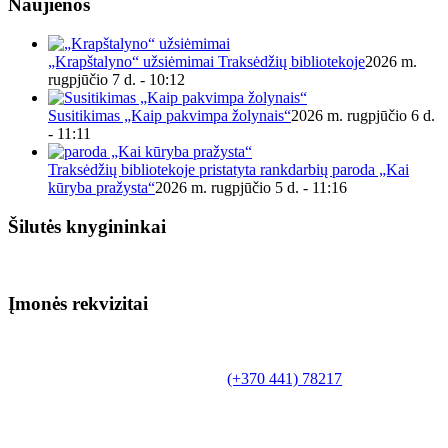
Naujienos
„Krapštalyno“ užsiėmimai Traksėdžių bibliotekoje
2026 m.
rugpjūčio 7 d. - 10:12
Susitikimas „Kaip pakvimpa žolynais“
2026 m. rugpjūčio 6 d.
- 11:11
Traksėdžių bibliotekoje pristatyta rankdarbių paroda „Kai
kūryba pražysta“
2026 m. rugpjūčio 5 d. - 11:16
Šilutės knygininkai
Įmonės rekvizitai
Biudžetinė įstaiga.
Šilutės rajono savivaldybės Fridricho
Bajoraičio viešoji biblioteka
Tilžės g. 10, LT-99172, Šilutė, tel.
(+370 441) 78217
,
el. paštas info@silutevb.lt, www.silutevb.lt
Duomenys kaupiami ir saugomi Juridinių asmenų
registre, įmonės kodas 190700188.