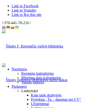
Link to Facebook
Link to Youtube
Link to Rss this site
+370-441-78-216 /
Naujienos
Renginių kalendorius
Minėtinų datų kalendorius
Vaizdų galerija
Paslaugos
Lankytojui
Kaip tapti skaitytoju
Projektas „Tu – daugiau nei CV“
Užsiėmimai