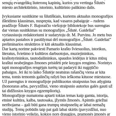
senųjų evangelikų liuteronų kapinių, kurios yra vertinga Šilutės
miesto architektūrinio, istorinio, kultūrinio palikimo dalis.
Įvykusiame susitikime su šilutiškiais, kuriems aktualus monografijos
išleidimo klausimas, nuspręsta, kad vasaros pabaigoje – rudens
pradžioje Šilutės F. Bajoraičio viešojoje bibliotekoje bus surengtas
dar vienas susitikimas su monografijos „Šilutė. Gaideliai”
vyriausiuoju redaktoriumi ir sudarytoju dr. M. Purvinu. Jo metu bus
aptartos pastabos ir pasiūlymai dėl monografijos „Šilutė. Gaideliai”
preliminarios struktūros ir kiti aktualūs klausimai.
Dar kartą norime pakviesti Pamario krašto šviesuolius, istorikus,
literatus, švietimo ir kultūros darbuotojus, muziejininkus,
kraštotyrininkus, tautodailininkus, spaudos leidėjus ir kitus mūsų
kraštui neabejingus žmones prisidėti prie knygos rengimo. Norintys
tapti monografijos rengėjais turėtų tai padaryti iki rugpjūčio
pabaigos. Jei iki to laiko Šilutėje neatsiras rašančių viena ar kita
tema, tomis temomis galinčių rašyti bus ieškoma kituose miestuose.
Už parengtus ir monografijoje publikuotus straipsnius bus atlyginta
(honoraras arba, pavyzdžiui, vieno straipsnio autorius galės gauti už
tai didžiosios knygos egzempliorių).
Monografijoje numatoma aptarti tokias temas kaip gamta, istorija,
etninė kultūra, kalba, tautosaka, įžymūs žmonės. Apimtis griežtai
neribojama – gali būti gana trumpų straipsnelių ar labai nemažų
studijų. Temų pobūdis taip pat gali labai skirtis (pavyzdžiui, nuo
vieno istorinio veikėjo, kokios nors draugijos, pramonės įmonės ar