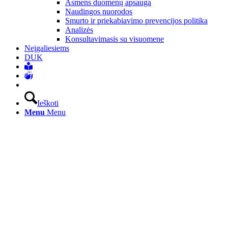
Asmens duomenų apsauga
Naudingos nuorodos
Smurto ir priekabiavimo prevencijos politika
Analizės
Konsultavimasis su visuomene
Neįgaliesiems
DUK
Ieškoti
Menu
Menu