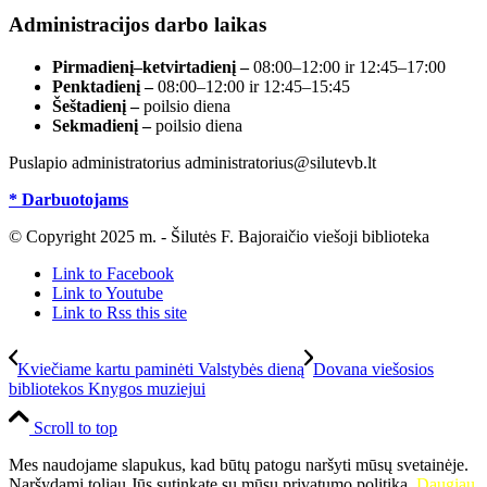
Administracijos darbo laikas
Pirmadienį–ketvirtadienį –
08:00–12:00 ir 12:45–17:00
Penktadienį –
08:00–12:00 ir 12:45–15:45
Šeštadienį –
poilsio diena
Sekmadienį –
poilsio diena
Puslapio administratorius administratorius@silutevb.lt
* Darbuotojams
© Copyright 2025 m. - Šilutės F. Bajoraičio viešoji biblioteka
Link to Facebook
Link to Youtube
Link to Rss this site
Kviečiame kartu paminėti Valstybės dieną
Dovana viešosios
bibliotekos Knygos muziejui
Scroll to top
Mes naudojame slapukus, kad būtų patogu naršyti mūsų svetainėje.
Naršydami toliau Jūs sutinkate su mūsų privatumo politika.
Daugiau