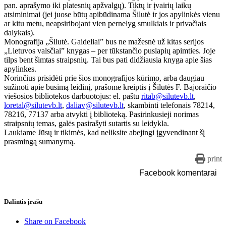
pan. aprašymo iki platesnių apžvalgų). Tiktų ir įvairių laikų
atsiminimai (jei juose būtų apibūdinama Šilutė ir jos apylinkės vienu
ar kitu metu, neapsiribojant vien pernelyg smulkiais ir privačiais
dalykais).
Monografija „Šilutė. Gaideliai” bus ne mažesnė už kitas serijos
„Lietuvos valsčiai” knygas – per tūkstančio puslapių apimties. Joje
tilps bent šimtas straipsnių. Tai bus pati didžiausia knyga apie šias
apylinkes.
Norinčius prisidėti prie šios monografijos kūrimo, arba daugiau
sužinoti apie būsimą leidinį, prašome kreiptis į Šilutės F. Bajoraičio
viešosios bibliotekos darbuotojus: el. paštu
ritab@silutevb.lt
,
loretal@silutevb.lt
,
daliav@silutevb.lt
, skambinti telefonais 78214,
78216, 77137 arba atvykti į biblioteką. Pasirinkusieji norimas
straipsnių temas, galės pasirašyti sutartis su leidykla.
Laukiame Jūsų ir tikimės, kad neliksite abejingi įgyvendinant šį
prasmingą sumanymą.
print
Facebook komentarai
Dalintis įrašu
Share on Facebook