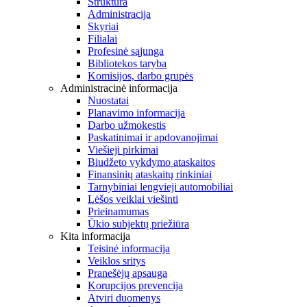
Struktūra
Administracija
Skyriai
Filialai
Profesinė sąjunga
Bibliotekos taryba
Komisijos, darbo grupės
Administracinė informacija
Nuostatai
Planavimo informacija
Darbo užmokestis
Paskatinimai ir apdovanojimai
Viešieji pirkimai
Biudžeto vykdymo ataskaitos
Finansinių ataskaitų rinkiniai
Tarnybiniai lengvieji automobiliai
Lėšos veiklai viešinti
Prieinamumas
Ūkio subjektų priežiūra
Kita informacija
Teisinė informacija
Veiklos sritys
Pranešėjų apsauga
Korupcijos prevencija
Atviri duomenys