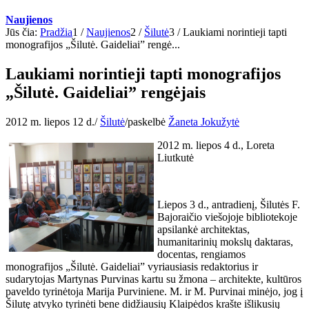
Naujienos
Jūs čia:
Pradžia
1
/
Naujienos
2
/
Šilutė
3
/
Laukiami norintieji tapti
monografijos „Šilutė. Gaideliai” rengė...
Laukiami norintieji tapti monografijos
„Šilutė. Gaideliai” rengėjais
2012 m. liepos 12 d.
/
Šilutė
/
paskelbė
Žaneta Jokužytė
2012 m. liepos 4 d., Loreta
Liutkutė
Liepos 3 d., antradienį, Šilutės F.
Bajoraičio viešojoje bibliotekoje
apsilankė architektas,
humanitarinių mokslų daktaras,
docentas, rengiamos
monografijos „Šilutė. Gaideliai” vyriausiasis redaktorius ir
sudarytojas Martynas Purvinas kartu su žmona – architekte, kultūros
paveldo tyrinėtoja Marija Purviniene. M. ir M. Purvinai minėjo, jog į
Šilutę atvyko tyrinėti bene didžiausių Klaipėdos krašte išlikusių