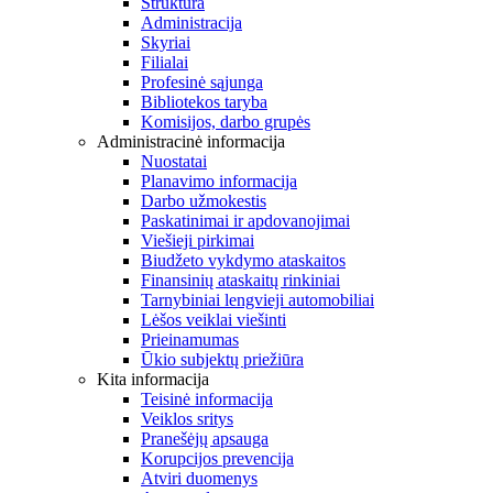
Struktūra
Administracija
Skyriai
Filialai
Profesinė sąjunga
Bibliotekos taryba
Komisijos, darbo grupės
Administracinė informacija
Nuostatai
Planavimo informacija
Darbo užmokestis
Paskatinimai ir apdovanojimai
Viešieji pirkimai
Biudžeto vykdymo ataskaitos
Finansinių ataskaitų rinkiniai
Tarnybiniai lengvieji automobiliai
Lėšos veiklai viešinti
Prieinamumas
Ūkio subjektų priežiūra
Kita informacija
Teisinė informacija
Veiklos sritys
Pranešėjų apsauga
Korupcijos prevencija
Atviri duomenys