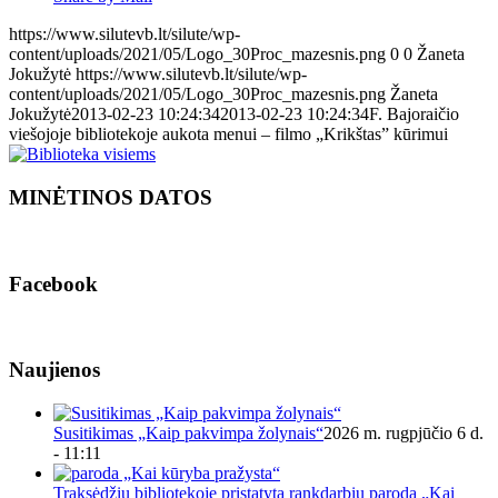
https://www.silutevb.lt/silute/wp-
content/uploads/2021/05/Logo_30Proc_mazesnis.png
0
0
Žaneta
Jokužytė
https://www.silutevb.lt/silute/wp-
content/uploads/2021/05/Logo_30Proc_mazesnis.png
Žaneta
Jokužytė
2013-02-23 10:24:34
2013-02-23 10:24:34
F. Bajoraičio
viešojoje bibliotekoje aukota menui – filmo „Krikštas” kūrimui
MINĖTINOS DATOS
Facebook
Naujienos
Susitikimas „Kaip pakvimpa žolynais“
2026 m. rugpjūčio 6 d.
- 11:11
Traksėdžių bibliotekoje pristatyta rankdarbių paroda „Kai