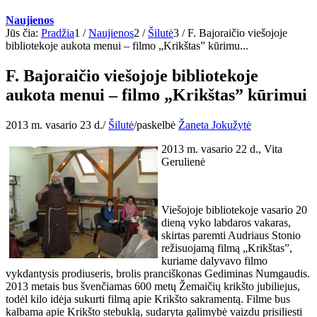
Naujienos
Jūs čia:
Pradžia
1
/
Naujienos
2
/
Šilutė
3
/
F. Bajoraičio viešojoje
bibliotekoje aukota menui – filmo „Krikštas” kūrimu...
F. Bajoraičio viešojoje bibliotekoje
aukota menui – filmo „Krikštas” kūrimui
2013 m. vasario 23 d.
/
Šilutė
/
paskelbė
Žaneta Jokužytė
2013 m. vasario 22 d., Vita
Gerulienė
Viešojoje bibliotekoje vasario 20
dieną vyko labdaros vakaras,
skirtas paremti Audriaus Stonio
režisuojamą filmą „Krikštas”,
kuriame dalyvavo filmo
vykdantysis prodiuseris, brolis pranciškonas Gediminas Numgaudis.
2013 metais bus švenčiamas 600 metų Žemaičių krikšto jubiliejus,
todėl kilo idėja sukurti filmą apie Krikšto sakramentą. Filme bus
kalbama apie Krikšto stebuklą, sudaryta galimybė vaizdu prisiliesti