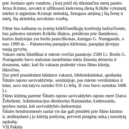
prie Jordano upės vandens, į kurį prieš du tūkstančius metų paniro
Jėzus Kristus, suvokti ir užfiksuoti kiekvieną dieną Krikšte vykstantį
mirties ir atgimimo Kristuje stebuklą, žmogaus atėjimą į šią žemę ir
mirtį, šių akimirkų suvokimo svarbą.
Filme bus kalbama su įvairių krikščioniškųjų konfesijų bažnyčiomis,
bus paliestos istorinės Krikšto ištakos, prisiliesta prie šiandienos,
kurios liudytojas yra brolis pranciškonas, kunigas G. Numgaudis, o
nuo 1999 m. – Pakutuvėnų parapijos klebonas, parapijai įkvėpęs
naują gyvybę.
Vakaro metu šilutiškiai ir miesto svečiai paaukojo 2580 Lt. Brolis G.
Numgaudis buvo maloniai nustebintas tokiu žmonių dėmesiu ir
dosnumu, sakė, kad šis vakaras pralenkė visus filmo kūrėjų
lūkesčius.
Dar prieš prasidedant labdaros vakarui, bibliotekininkai, apsilankę
Šilutės rajono savivaldybėje, seniūnijoje, pas miesto verslininkus ir
kitur, savo iniciatyva surinko 916 Lt lėšų. Iš viso buvo surinkta 3496
Lt.
Filmo kūrimą parėmė Šilutės rajono savivaldybės rajono merė Daiva
Žebelienė, Adminstracijos direktorius Raimundas Ambrozaitis,
tarybos nariai, kiti savivaldybės darbuotojai.
Šilutės bendruomenės nariai vis dar gali prisidėti prie filmo kūrimo
ir, atsiliepdami į jo kūrėjų prašymą, pervesti piniginę auką į nurodytą
sąskaitą:
VšĮ Pakūta