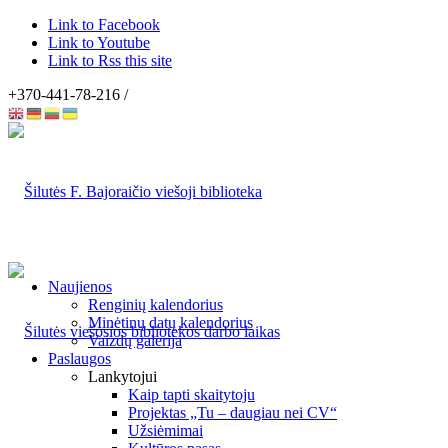
Link to Facebook
Link to Youtube
Link to Rss this site
+370-441-78-216 /
Naujienos
Renginių kalendorius
Minėtinų datų kalendorius
Vaizdų galerija
Paslaugos
Lankytojui
Kaip tapti skaitytoju
Projektas „Tu – daugiau nei CV“
Užsiėmimai