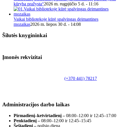
kūryba pražysta“
2026 m. rugpjūčio 5 d. - 11:16
Vaikai bibliotekoje kūrė spalvingas deimantines
mozaikas
2026 m. liepos 30 d. - 14:08
Šilutės knygininkai
Įmonės rekvizitai
Biudžetinė įstaiga.
Šilutės rajono savivaldybės Fridricho
Bajoraičio viešoji biblioteka
Tilžės g. 10, LT-99172, Šilutė, tel.
(+370 441) 78217
,
el. paštas info@silutevb.lt, www.silutevb.lt
Duomenys kaupiami ir saugomi Juridinių asmenų
registre, įmonės kodas 190700188.
Administracijos darbo laikas
Pirmadienį–ketvirtadienį –
08:00–12:00 ir 12:45–17:00
Penktadienį –
08:00–12:00 ir 12:45–15:45
Šeštadienį –
poilsio diena