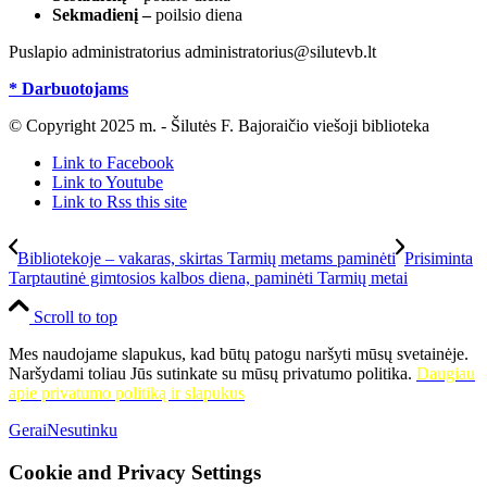
Sekmadienį –
poilsio diena
Puslapio administratorius administratorius@silutevb.lt
* Darbuotojams
© Copyright 2025 m. - Šilutės F. Bajoraičio viešoji biblioteka
Link to Facebook
Link to Youtube
Link to Rss this site
Bibliotekoje – vakaras, skirtas Tarmių metams paminėti
Prisiminta
Tarptautinė gimtosios kalbos diena, paminėti Tarmių metai
Scroll to top
Mes naudojame slapukus, kad būtų patogu naršyti mūsų svetainėje.
Naršydami toliau Jūs sutinkate su mūsų privatumo politika.
Daugiau
apie privatumo politiką ir slapukus
Gerai
Nesutinku
Cookie and Privacy Settings