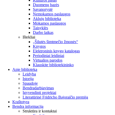
Kultūros pasas
Duomenų bazės
Savanorystė
Nemokamos paslaugos
Aklųjų biblioteka
Mokamos paslaugos
Taisyklės
Darbo laikas
Ištekliai
„Šilutės šimtmečio žmonės“
Knygos
Elektroninis knygų katalogas
Periodiniai leidiniai
Virtualios parodos
Klauskite bibliotekininko
Apie biblioteką
Leidyba
Istorija
Spaudoje
Bendradarbiavimas
Įgyvendinti projektai
Literatūrinė Fridricho Bajoraičio premija
Kraštotyra
Bendra informacija
Struktūra ir kontaktai