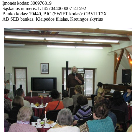
Įmonės kodas: 300976819
Sąskaitos numeris: LT457044060007141592
Banko kodas: 70440, BIC (SWIFT kodas): CBVILT2X
AB SEB bankas, Klaipėdos filialas, Kretingos skyrius