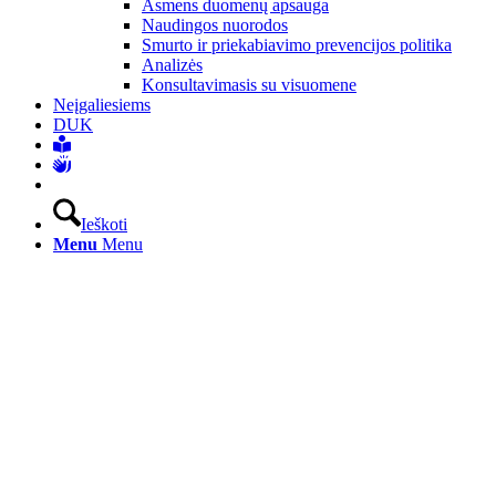
Asmens duomenų apsauga
Naudingos nuorodos
Smurto ir priekabiavimo prevencijos politika
Analizės
Konsultavimasis su visuomene
Neįgaliesiems
DUK
Ieškoti
Menu
Menu