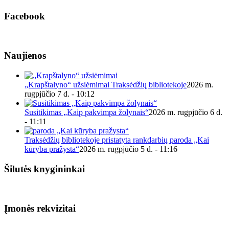
Facebook
Naujienos
„Krapštalyno“ užsiėmimai Traksėdžių bibliotekoje
2026 m.
rugpjūčio 7 d. - 10:12
Susitikimas „Kaip pakvimpa žolynais“
2026 m. rugpjūčio 6 d.
- 11:11
Traksėdžių bibliotekoje pristatyta rankdarbių paroda „Kai
kūryba pražysta“
2026 m. rugpjūčio 5 d. - 11:16
Šilutės knygininkai
Įmonės rekvizitai
Biudžetinė įstaiga.
Šilutės rajono savivaldybės Fridricho