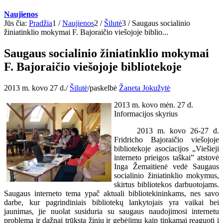
Naujienos
Jūs čia:
Pradžia
1
/
Naujienos
2
/
Šilutė
3
/
Saugaus socialinio
žiniatinklio mokymai F. Bajoraičio viešojoje biblio...
Saugaus socialinio žiniatinklio mokymai
F. Bajoraičio viešojoje bibliotekoje
2013 m. kovo 27 d.
/
Šilutė
/
paskelbė
Žaneta Jokužytė
2013 m. kovo mėn. 27 d.
Informacijos skyrius
2013 m. kovo 26-27 d.
Fridricho Bajoraičio viešojoje
bibliotekoje asociacijos „Viešieji
interneto prieigos taškai” atstovė
Inga Žemaitienė vedė Saugaus
socialinio žiniatinklio mokymus,
skirtus bibliotekos darbuotojams.
Saugaus interneto tema ypač aktuali bibliotekininkams, nes savo
darbe, kur pagrindiniais bibliotekų lankytojais yra vaikai bei
jaunimas, jie nuolat susiduria su saugaus naudojimosi internetu
problema ir dažnai trūksta žinių ir gebėjimų kaip tinkamai reaguoti į