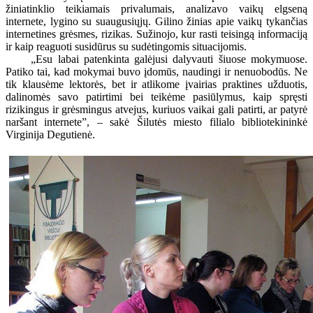
žiniatinklio teikiamais privalumais, analizavo vaikų elgseną
internete, lygino su suaugusiųjų. Gilino žinias apie vaikų tykančias
internetines grėsmes, rizikas. Sužinojo, kur rasti teisingą informaciją
ir kaip reaguoti susidūrus su sudėtingomis situacijomis.
„Esu labai patenkinta galėjusi dalyvauti šiuose mokymuose.
Patiko tai, kad mokymai buvo įdomūs, naudingi ir nenuobodūs. Ne
tik klausėme lektorės, bet ir atlikome įvairias praktines užduotis,
dalinomės savo patirtimi bei teikėme pasiūlymus, kaip spręsti
rizikingus ir grėsmingus atvejus, kuriuos vaikai gali patirti, ar patyrė
naršant internete”, – sakė Šilutės miesto filialo bibliotekininkė
Virginija Degutienė.