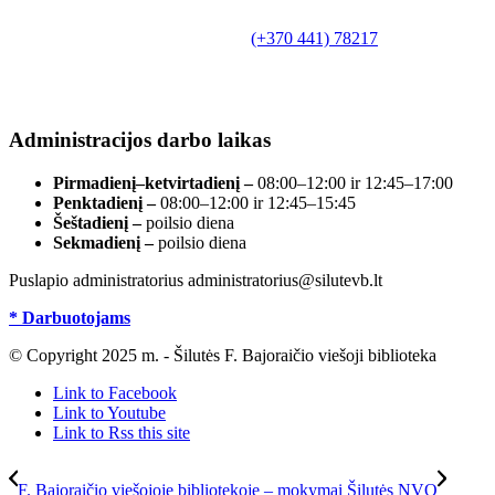
Bajoraičio viešoji biblioteka
Tilžės g. 10, LT-99172, Šilutė, tel.
(+370 441) 78217
,
el. paštas info@silutevb.lt, www.silutevb.lt
Duomenys kaupiami ir saugomi Juridinių asmenų
registre, įmonės kodas 190700188.
Administracijos darbo laikas
Pirmadienį–ketvirtadienį –
08:00–12:00 ir 12:45–17:00
Penktadienį –
08:00–12:00 ir 12:45–15:45
Šeštadienį –
poilsio diena
Sekmadienį –
poilsio diena
Puslapio administratorius administratorius@silutevb.lt
* Darbuotojams
© Copyright 2025 m. - Šilutės F. Bajoraičio viešoji biblioteka
Link to Facebook
Link to Youtube
Link to Rss this site
F. Bajoraičio viešojoje bibliotekoje – mokymai Šilutės NVO