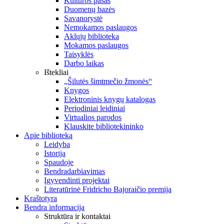
Kultūros pasas
Duomenų bazės
Savanorystė
Nemokamos paslaugos
Aklųjų biblioteka
Mokamos paslaugos
Taisyklės
Darbo laikas
Ištekliai
„Šilutės šimtmečio žmonės“
Knygos
Elektroninis knygų katalogas
Periodiniai leidiniai
Virtualios parodos
Klauskite bibliotekininko
Apie biblioteką
Leidyba
Istorija
Spaudoje
Bendradarbiavimas
Įgyvendinti projektai
Literatūrinė Fridricho Bajoraičio premija
Kraštotyra
Bendra informacija
Struktūra ir kontaktai