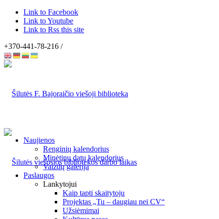
Link to Facebook
Link to Youtube
Link to Rss this site
+370-441-78-216 /
Naujienos
Renginių kalendorius
Minėtinų datų kalendorius
Vaizdų galerija
Paslaugos
Lankytojui
Kaip tapti skaitytoju
Projektas „Tu – daugiau nei CV“
Užsiėmimai