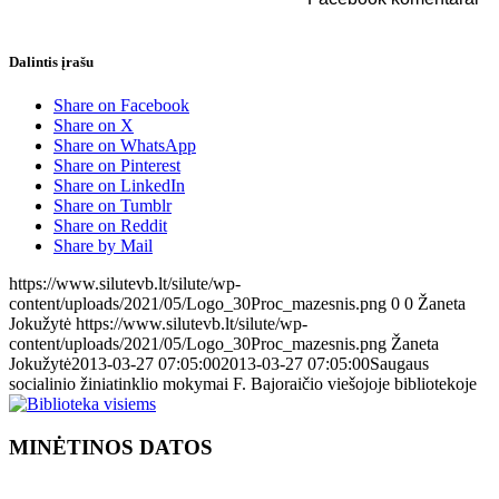
Dalintis įrašu
Share on Facebook
Share on X
Share on WhatsApp
Share on Pinterest
Share on LinkedIn
Share on Tumblr
Share on Reddit
Share by Mail
https://www.silutevb.lt/silute/wp-
content/uploads/2021/05/Logo_30Proc_mazesnis.png
0
0
Žaneta
Jokužytė
https://www.silutevb.lt/silute/wp-
content/uploads/2021/05/Logo_30Proc_mazesnis.png
Žaneta
Jokužytė
2013-03-27 07:05:00
2013-03-27 07:05:00
Saugaus
socialinio žiniatinklio mokymai F. Bajoraičio viešojoje bibliotekoje
MINĖTINOS DATOS