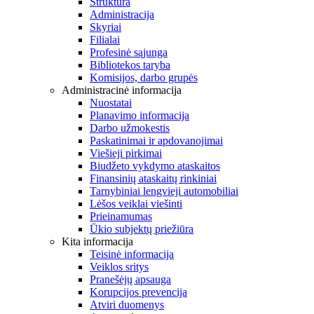
Struktūra
Administracija
Skyriai
Filialai
Profesinė sąjunga
Bibliotekos taryba
Komisijos, darbo grupės
Administracinė informacija
Nuostatai
Planavimo informacija
Darbo užmokestis
Paskatinimai ir apdovanojimai
Viešieji pirkimai
Biudžeto vykdymo ataskaitos
Finansinių ataskaitų rinkiniai
Tarnybiniai lengvieji automobiliai
Lėšos veiklai viešinti
Prieinamumas
Ūkio subjektų priežiūra
Kita informacija
Teisinė informacija
Veiklos sritys
Pranešėjų apsauga
Korupcijos prevencija
Atviri duomenys