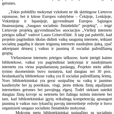
grėsmes.
„Tokio pobūdžio mokymai vykdomi ne tik skirtingose Lietuvos
rajonuose, bet ir kitose Europos valstybėse – Čekijoje, Lenkijoje,
Vokietijoje ir Ispanijoje, įgyvendinant Europos Sąjungos
finansuojamą „Saugaus socialinio žiniatinklio” projektą”, – teigė
Lietuvoje projektą įgyvendinančios asociacijos „Viešieji interneto
prieigos taškai” vadovė Laura Grinevičiūtė. Ji taip pat pabrėžė, kad
projekto pagrindinis tikslas didinti vaikų saugumą internete, teikiant
socialinę pagalbą ir darant teigiamą interneto naudojimo įtaką, ypač
atkreipiant dėmesį į vaikus ir jaunimą iš socialiai pažeidžiamų
grupių.
Viešuosiuose interneto prieigos taškuose, kurie įsteigti kaimo
bibliotekose, vaikai yra pagrindiniai lankytojai ir naudojimasis
internetu yra viena populiariausių paslaugų. Projekto metu atliko
tyrimo duomenimis buvo nustatyta, kad daugiau nei 30 proc.
besilankančių bibliotekose vaikų yra iš socialiai pažeidžiamų šeimų.
Nors bibliotekininkai yra gerai susipažinę su vaikų ir jaunimo
kasdienybe bei jų poreikiais, visgi, jiems trūksta žinių atpažįstant
internetines grėsmes bei pavojingą elgesį. Todėl siekiant suteikti
daugiau žinių kovoje su neteisėtu bei žalingu turiniu internete bei
tam, kad bibliotekininkai įgytų reikalingą kompetenciją apsaugoti
jaunimą ir vaikus nuo tykančių pavojų internetinėje erdvėje ir buvo
organizuoti saugaus socialinio žiniatinklio mokymai.
Mokymų metu bibliotekininkai susipažino su socialinio