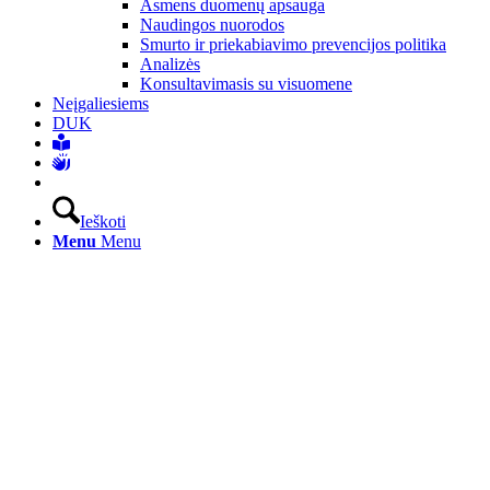
Asmens duomenų apsauga
Naudingos nuorodos
Smurto ir priekabiavimo prevencijos politika
Analizės
Konsultavimasis su visuomene
Neįgaliesiems
DUK
Ieškoti
Menu
Menu