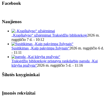
Facebook
Naujienos
„Krapštalyno“ užsiėmimai Traksėdžių bibliotekoje
2026 m.
rugpjūčio 7 d. - 10:12
Susitikimas „Kaip pakvimpa žolynais“
2026 m. rugpjūčio 6 d.
- 11:11
Traksėdžių bibliotekoje pristatyta rankdarbių paroda „Kai
kūryba pražysta“
2026 m. rugpjūčio 5 d. - 11:16
Šilutės knygininkai
Įmonės rekvizitai
Biudžetinė įstaiga.
Šilutės rajono savivaldybės Fridricho
Bajoraičio viešoji biblioteka