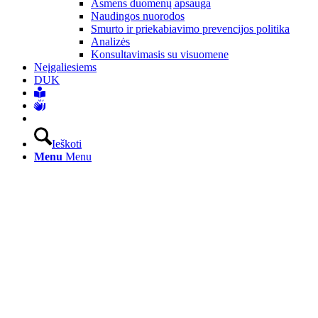
Asmens duomenų apsauga
Naudingos nuorodos
Smurto ir priekabiavimo prevencijos politika
Analizės
Konsultavimasis su visuomene
Neįgaliesiems
DUK
Ieškoti
Menu
Menu