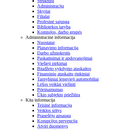
Struktūra
Administracija
Skyriai
Filialai
Profesinė sąjunga
Bibliotekos taryba
Komisijos, darbo grupės
Administracinė informacija
Nuostatai
Planavimo informacija
Darbo užmokestis
Paskatinimai ir apdovanojimai
Viešieji pirkimai
Biudžeto vykdymo ataskaitos
Finansinių ataskaitų rinkiniai
Tarnybiniai lengvieji automobiliai
Lėšos veiklai viešinti
Prieinamumas
Ūkio subjektų priežiūra
Kita informacija
Teisinė informacija
Veiklos sritys
Pranešėjų apsauga
Korupcijos prevencija
Atviri duomenys