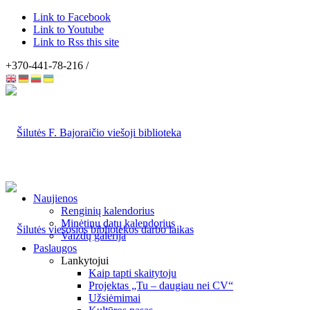
Link to Facebook
Link to Youtube
Link to Rss this site
+370-441-78-216 /
Naujienos
Renginių kalendorius
Minėtinų datų kalendorius
Vaizdų galerija
Paslaugos
Lankytojui
Kaip tapti skaitytoju
Projektas „Tu – daugiau nei CV“
Užsiėmimai