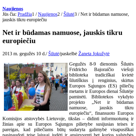
Naujienos
Jūs čia:
Pradžia
1
/
Naujienos
2
/
Šilutė
3
/
Net ir būdamas namuose,
jauskis tikru europiečiu
Net ir būdamas namuose, jauskis tikru
europiečiu
2013 m. gegužės 10 d.
/
Šilutė
/
paskelbė
Žaneta Jokužytė
Gegužės 8-9 dienomis Šilutės
Fridricho Bajoraičio viešoji
biblioteka tradiciškai kvietė
šilutiškius į renginius, skirtus
Europos Sąjungos (ES) piliečių
metams ir Europos dienai Šilutėje
paminėti. Bibliotekos vykdyto
projekto
„Net ir būdamas
namuose, jauskis tikru
europiečiu“, finansuoto Europos
Komisijos atstovybės Lietuvoje, tikslas – didinti informuotumą ir
žinias apie su Europos Sąjungos pilietybe susijusias teises ir
pareigas, kad piliečiams būtų sudaryta galimybė visapusiškai
pasinaudoti teise laisvai judėti ir apsigyventi bet kurios valstybės