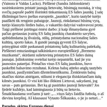
(Vainora ir Valdas Lacko). Piršlienė (Sandra Jablonskienė)
susirinkusiems pristatė jaunąją lietuvaitę, būsimąją nuotaką, ir visų
svečių paprašė padėti išsirinkti tinkamiausią ES šalies jaunikį. Į salę
iškilmingai buvo įneštas europietis „jaunikis“, kurio tautybė turėjo
paaiškėti tik renginio pabaigoje. Jaunoji, rinkdamasi būsimą vyrą,
turėjo klausytis širdies balso, o vakarėlio dalyviai vadovavosi protu.
Taigi piršlienė įnirtingai ėmėsi darbo: ji kaip išmanydama gyrė
pačias geriausias įvairių ES šalių jaunikių charakterio savybes,
apibūdindama jų išvaizdą, stilių, pristatydama nacionalinę šalies
kultūrą, sporto šakas. Ji gundė jaunąją gyventi ES šalyse,
primygtinai siūlė paskanauti pristatomų šalių kulinarinių patiekalų.
Piršlienei entuziastingai talkininkavo europietiškieji „Bremeno
muzikantai“, skirdami sulietuvintą pristatytos ES šalies dainą
jaunajai. Įsilinksminę sveteliai turėjo nepamiršti, kad jie yra
jaunosios patarėjai. Pristačius visus ES šalių jaunikius, buvo
paskelbti balsavimo rezultatai. Keletas balsų atiteko anglų tautybės
jaunikiui, pasižyminčiam džentelmeniškumu. Ženklesnis balsų
skaičius skirtas aistrigam, stiliumi ir elegancija išsiskiriančiam italų
kilmės jaunikiui. O visi kiti liko ištikimi Lietuvai, sakydami, jog
savas – pats geriausias. Bet ką gi pasirinko jaunoji lietuvaitė? Jos
širdelė kuždėjo, kad laimingiausia ji būtų su lietuviu.
Šmaikštaudama svečiams ji tarė: „…visos šalys žaidžia futbolą, o aš
dievinu krepšinį. Aš klausausi Vytauto Šiškausko, o jie jo neturi…“
Parodos, skirtos Europos dienai