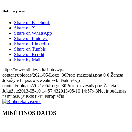
Dalintis įrašu
Share on Facebook
Share on X
Share on WhatsApp
Share on Pinterest
Share on LinkedIn
Share on Tumblr
Share on Reddit
Share by Mail
https://www.silutevb.lt/silute/wp-
content/uploads/2021/05/Logo_30Proc_mazesnis.png
0
0
Žaneta
Jokužytė
https://www.silutevb.lt/silute/wp-
content/uploads/2021/05/Logo_30Proc_mazesnis.png
Žaneta
Jokužytė
2013-05-10 14:57:43
2013-05-10 14:57:43
Net ir būdamas
namuose, jauskis tikru europiečiu
MINĖTINOS DATOS