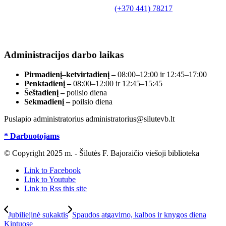
Tilžės g. 10, LT-99172, Šilutė, tel.
(+370 441) 78217
,
el. paštas info@silutevb.lt, www.silutevb.lt
Duomenys kaupiami ir saugomi Juridinių asmenų
registre, įmonės kodas 190700188.
Administracijos darbo laikas
Pirmadienį–ketvirtadienį –
08:00–12:00 ir 12:45–17:00
Penktadienį –
08:00–12:00 ir 12:45–15:45
Šeštadienį –
poilsio diena
Sekmadienį –
poilsio diena
Puslapio administratorius administratorius@silutevb.lt
* Darbuotojams
© Copyright 2025 m. - Šilutės F. Bajoraičio viešoji biblioteka
Link to Facebook
Link to Youtube
Link to Rss this site
Jubiliejinė sukaktis
Spaudos atgavimo, kalbos ir knygos diena
Kintuose