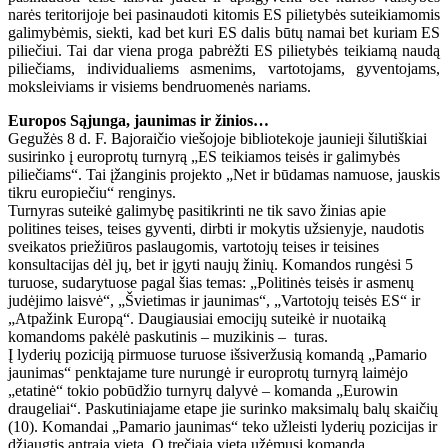
narės teritorijoje bei pasinaudoti kitomis ES pilietybės suteikiamomis
galimybėmis, siekti, kad bet kuri ES dalis būtų namai bet kuriam ES
piliečiui. Tai dar viena proga pabrėžti ES pilietybės teikiamą naudą
piliečiams, individualiems asmenims, vartotojams, gyventojams,
moksleiviams ir visiems bendruomenės nariams.
Europos Sąjunga, jaunimas ir žinios…
Gegužės 8 d. F. Bajoraičio viešojoje bibliotekoje jaunieji šilutiškiai
susirinko į europrotų turnyrą „ES teikiamos teisės ir galimybės
piliečiams“. Tai įžanginis projekto „Net ir būdamas namuose, jauskis
tikru europiečiu“ renginys.
Turnyras suteikė galimybę pasitikrinti ne tik savo žinias apie
politines teises, teises gyventi, dirbti ir mokytis užsienyje, naudotis
sveikatos priežiūros paslaugomis, vartotojų teises ir teisines
konsultacijas dėl jų, bet ir įgyti naujų žinių. Komandos rungėsi 5
turuose, sudarytuose pagal šias temas: „Politinės teisės ir asmenų
judėjimo laisvė“, „Švietimas ir jaunimas“, „Vartotojų teisės ES“ ir
„Atpažink Europą“. Daugiausiai emocijų suteikė ir nuotaiką
komandoms pakėlė paskutinis – muzikinis – turas.
Į lyderių poziciją pirmuose turuose išsiveržusią komandą „Pamario
jaunimas“ penktajame ture nurungė ir europrotų turnyrą laimėjo
„etatinė“ tokio pobūdžio turnyrų dalyvė – komanda „Eurowin
draugeliai“. Paskutiniajame etape jie surinko maksimalų balų skaičių
(10). Komandai „Pamario jaunimas“ teko užleisti lyderių pozicijas ir
džiaugtis antrąja vieta. O trečiąją vietą užėmusi komanda