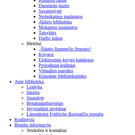
Kultūros pasas
Duomenų bazės
Savanorystė
Nemokamos paslaugos
Aklųjų biblioteka
Mokamos paslaugos
Taisyklės
Darbo laikas
Ištekliai
„Šilutės šimtmečio žmonės“
Knygos
Elektroninis knygų katalogas
Periodiniai leidiniai
Virtualios parodos
Klauskite bibliotekininko
Apie biblioteką
Leidyba
Istorija
Spaudoje
Bendradarbiavimas
Įgyvendinti projektai
Literatūrinė Fridricho Bajoraičio premija
Kraštotyra
Bendra informacija
Struktūra ir kontaktai