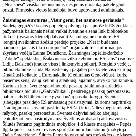
„Neatspėsi“ visiškai nenusiminė, nes jiems nuotaiką pakėlė gauti
prizai. Pirmosios vietos laimėtojai buvo apdovanoti atmintukais.
Žaismingas euroturas „Visur gerai, bet namuose geriausia“
Saulėtą gegužės 9-osios popietę spalvingai pasipuošę ir ES ženklais
pažymėtais balionais nešini vaikai šventine eisena link bibliotekos
rinkosi į Vasaros kiemelį dalyvauti žaismingame euroture. ES
renginį sveikinimo žodžiu pradėjo projekto „Net ir būdamas
namuose, jauskis tikru europiečiu“ organizatorė – Informacijos
skyriaus vedėja Laima Dumšienė. Žaismingas lopšelio-darželio
„Žibutė“ spektaklis „Išsilavinusio vilko kelionė po ES šalis“ (vadovė
Lidija Balsienė) įtraukė visus į linksmybių sūkurį. Renginio vedėja,
bibliotekininkė Liuda Nausėdienė, į pagalbą pasikvietė visą Europą
išmaišiusį keliautoją Euromakalių (Gediminas Genevičius), kuris,
pasiėmęs seną, daug kelionių atlaikiusį lagaminą, atvyko traukinuku.
Kartu su juo į šventę spalvinguoju pasakų traukinuku atriedėjo
bibliotekos bičiuliai „Galvočiukai“, persirengę pasakų personažais,
pabirusiais iš bibliotekoje gyvenančių pasakų knygų. Šventei
įsibėgėjus prasidėjo ES ambasadų prisistatymai, kurioms nepritrūko
išradingumo atstovauti pasirinktą ES šalį ir tos šalies mėgstamiausių
rašytojų pasakų personažus. Šventės dalyviai neliko abejingi
teatralizuotiems pasirodymams. Švedijos ambasadą atstovavusios
Šilutės Pamario pagrindinės mokyklos 4 d klasės mergaitės – Pepės
Ilgakojinės – sužavėjo visus sportiškumu ir lankstumu (mokytoja
Dalia Savickienė). Šilutės Pamario pagrindinės mokyklos 4 e klasės