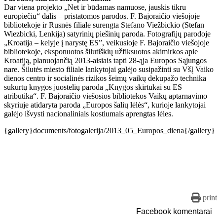
Dar viena projekto „Net ir būdamas namuose, jauskis tikru
europiečiu“ dalis – pristatomos parodos. F. Bajoraičio viešojoje
bibliotekoje ir Rusnės filiale surengta Stefano Viežbickio (Stefan
Wiezbicki, Lenkija) satyrinių piešinių paroda. Fotografijų parodoje
„Kroatija – kelyje į narystę ES”, veikusioje F. Bajoraičio viešojoje
bibliotekoje, eksponuotos šilutiškių užfiksuotos akimirkos apie
Kroatiją, planuojančią 2013-aisiais tapti 28-ąja Europos Sąjungos
nare. Šilutės miesto filiale lankytojai galėjo susipažinti su VšĮ Vaiko
dienos centro ir socialinės rizikos šeimų vaikų dekupažo technika
sukurtų knygos juostelių paroda „Knygos skirtukai su ES
atributika“. F. Bajoraičio viešosios bibliotekos Vaikų aptarnavimo
skyriuje atidaryta paroda „Europos šalių lėlės“, kurioje
lankytojai
galėjo išvysti nacionaliniais kostiumais aprengtas lėles.
{gallery}documents/fotogalerija/2013_05_Europos_diena{/gallery}
print
Facebook komentarai