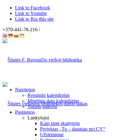
Link to Facebook
Link to Youtube
Link to Rss this site
+370-441-78-216 /
Naujienos
Renginių kalendorius
Minėtinų datų kalendorius
Vaizdų galerija
Paslaugos
Lankytojui
Kaip tapti skaitytoju
Projektas „Tu – daugiau nei CV“
Užsiėmimai