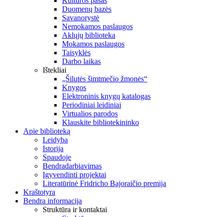
Kultūros pasas
Duomenų bazės
Savanorystė
Nemokamos paslaugos
Aklųjų biblioteka
Mokamos paslaugos
Taisyklės
Darbo laikas
Ištekliai
„Šilutės šimtmečio žmonės“
Knygos
Elektroninis knygų katalogas
Periodiniai leidiniai
Virtualios parodos
Klauskite bibliotekininko
Apie biblioteką
Leidyba
Istorija
Spaudoje
Bendradarbiavimas
Įgyvendinti projektai
Literatūrinė Fridricho Bajoraičio premija
Kraštotyra
Bendra informacija
Struktūra ir kontaktai