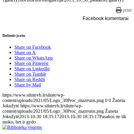
print
Facebook komentarai
Dalintis įrašu
Share on Facebook
Share on X
Share on WhatsApp
Share on Pinterest
Share on LinkedIn
Share on Tumblr
Share on Reddit
Share by Mail
https://www.silutevb.lt/silute/wp-
content/uploads/2021/05/Logo_30Proc_mazesnis.png
0
0
Žaneta
Jokužytė
https://www.silutevb.lt/silute/wp-
content/uploads/2021/05/Logo_30Proc_mazesnis.png
Žaneta
Jokužytė
2013-10-30 18:35:17
2013-10-30 18:35:17
Pasakos ne tik
moko, bet ir gydo