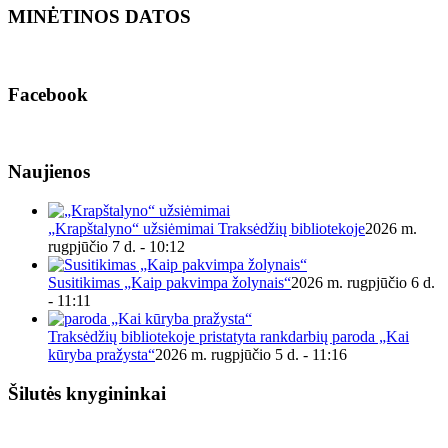
MINĖTINOS DATOS
Facebook
Naujienos
„Krapštalyno“ užsiėmimai Traksėdžių bibliotekoje
2026 m.
rugpjūčio 7 d. - 10:12
Susitikimas „Kaip pakvimpa žolynais“
2026 m. rugpjūčio 6 d.
- 11:11
Traksėdžių bibliotekoje pristatyta rankdarbių paroda „Kai
kūryba pražysta“
2026 m. rugpjūčio 5 d. - 11:16
Šilutės knygininkai