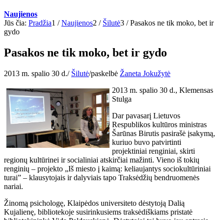
Naujienos
Jūs čia:
Pradžia
1
/
Naujienos
2
/
Šilutė
3
/
Pasakos ne tik moko, bet ir
gydo
Pasakos ne tik moko, bet ir gydo
2013 m. spalio 30 d.
/
Šilutė
/
paskelbė
Žaneta Jokužytė
2013 m. spalio 30 d., Klemensas
Stulga
Dar pavasarį Lietuvos
Respublikos kultūros ministras
Šarūnas Birutis pasirašė įsakymą,
kuriuo buvo patvirtinti
projektiniai renginiai, skirti
regionų kultūrinei ir socialiniai atskirčiai mažinti. Vieno iš tokių
renginių – projekto „Iš miesto į kaimą: keliaujantys sociokultūriniai
turai” – klausytojais ir dalyviais tapo Traksėdžių bendruomenės
nariai.
Žinomą psichologę, Klaipėdos universiteto dėstytoją Dalią
Kujalienę, bibliotekoje susirinkusiems traksėdiškiams pristatė