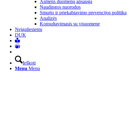
Asmens duomenų apsauga
Naudingos nuorodos
Smurto ir priekabiavimo prevencijos politika
Analizės
Konsultavimasis su visuomene
Neįgaliesiems
DUK
Ieškoti
Menu
Menu