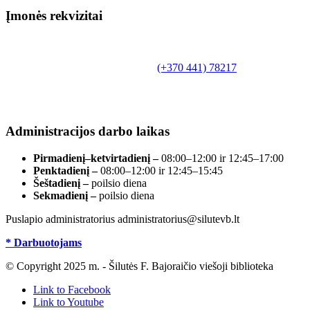
Įmonės rekvizitai
Biudžetinė įstaiga.
Šilutės rajono savivaldybės Fridricho
Bajoraičio viešoji biblioteka
Tilžės g. 10, LT-99172, Šilutė, tel.
(+370 441) 78217
,
el. paštas info@silutevb.lt, www.silutevb.lt
Duomenys kaupiami ir saugomi Juridinių asmenų
registre, įmonės kodas 190700188.
Administracijos darbo laikas
Pirmadienį–ketvirtadienį –
08:00–12:00 ir 12:45–17:00
Penktadienį –
08:00–12:00 ir 12:45–15:45
Šeštadienį –
poilsio diena
Sekmadienį –
poilsio diena
Puslapio administratorius administratorius@silutevb.lt
* Darbuotojams
© Copyright 2025 m. - Šilutės F. Bajoraičio viešoji biblioteka
Link to Facebook
Link to Youtube