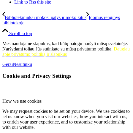
Link to Rss this site
Bibliotekininkai mokosi patys ir moko kitus
Įdomus renginys
bibliotekoje
Scroll to top
Mes naudojame slapukus, kad būtų patogu naršyti mūsų svetainėje.
Naršydami toliau Jūs sutinkate su mūsų privatumo politika.
Daugiau
apie privatumo politiką ir slapukus
Gerai
Nesutinku
Cookie and Privacy Settings
How we use cookies
We may request cookies to be set on your device. We use cookies to
let us know when you visit our websites, how you interact with us,
to enrich your user experience, and to customize your relationship
with our website.