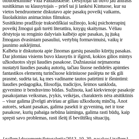
bibliotekininkė Vida Paldauskienė. Dėstytojai tai buvo jau antrasis
susitikimas su klausytojais – prieš tai ji lankėsi Kintuose, kur su
vietos bendruomene diskutavo apie pasakų poveikį vaikams,
šiuolaikinius animacinius filmukus.
Susitikimo pradžioje traksėdiškiai sužinojo, kokį psichoterapinį
poveikį žmogui gali turėti literatūra, knygų skaitymas. Vėliau
dėstytoja su renginio dalyviais kalbėjo apie pasakas, jų įtaką
žmogaus dvasiniam pasauliui, vertybių formavimuisi, vaikų ir
jaunimo auklėjimui.
Kalbėta ir diskutuota apie žinomas garsių pasaulio kūrėjų pasakas.
Dar įdomiau visiems buvo klausytis ir išgirsti, kokios gilios mintys
užkoduotos slypi liaudies pasakose. Dažniausiai neįmanoma
nustatyti liaudies pasakų autorių, tačiau šiuose nedidelės apimties
fantastikos elementų turinčiuose kūriniuose paslėpta ne tik gili
prasmė, sudėta tai, ką mes vadiname tautos patirtimi ir išmintimi:
liaudies pedagogika, filosofija, tradicijos, šeimos sankloda,
gyvenimo ir bendravimo būdas. Sužinota, kad kiekvienoje pasakoje
pasakojamas veiksmas, įvykis, veikėjas, charakteris nėra atsitiktinis
– visur galima įžvelgti atviriau ar giliau užkoduotų minčių. Anot
autorės, sekant pasakas, galima pasekti ir gyvenimą, net ir tose
pasakose, kurių pabaiga nebūna laiminga, galima rasti būdų, kaip
spręsti savo problemas, rasti išeitį iš beviltiškų situacijų.
{gallery}documents/fotogalerija/2013_10_30_pasakos{/gallery}