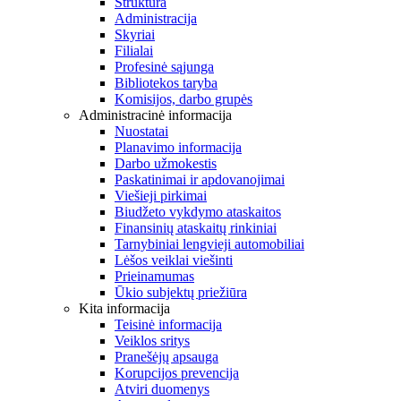
Struktūra
Administracija
Skyriai
Filialai
Profesinė sąjunga
Bibliotekos taryba
Komisijos, darbo grupės
Administracinė informacija
Nuostatai
Planavimo informacija
Darbo užmokestis
Paskatinimai ir apdovanojimai
Viešieji pirkimai
Biudžeto vykdymo ataskaitos
Finansinių ataskaitų rinkiniai
Tarnybiniai lengvieji automobiliai
Lėšos veiklai viešinti
Prieinamumas
Ūkio subjektų priežiūra
Kita informacija
Teisinė informacija
Veiklos sritys
Pranešėjų apsauga
Korupcijos prevencija
Atviri duomenys