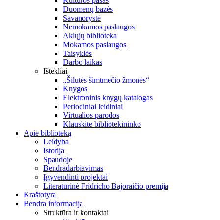
Kultūros pasas
Duomenų bazės
Savanorystė
Nemokamos paslaugos
Aklųjų biblioteka
Mokamos paslaugos
Taisyklės
Darbo laikas
Ištekliai
„Šilutės šimtmečio žmonės“
Knygos
Elektroninis knygų katalogas
Periodiniai leidiniai
Virtualios parodos
Klauskite bibliotekininko
Apie biblioteką
Leidyba
Istorija
Spaudoje
Bendradarbiavimas
Įgyvendinti projektai
Literatūrinė Fridricho Bajoraičio premija
Kraštotyra
Bendra informacija
Struktūra ir kontaktai