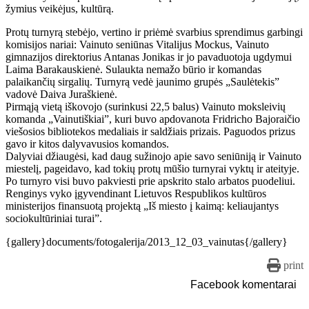
žymius veikėjus, kultūrą.
Protų turnyrą stebėjo, vertino ir priėmė svarbius sprendimus garbingi
komisijos nariai: Vainuto seniūnas Vitalijus Mockus, Vainuto
gimnazijos direktorius Antanas Jonikas ir jo pavaduotoja ugdymui
Laima Barakauskienė. Sulaukta nemažo būrio ir komandas
palaikančių sirgalių. Turnyrą vedė jaunimo grupės „Saulėtekis”
vadovė Daiva Juraškienė.
Pirmąją vietą iškovojo (surinkusi 22,5 balus) Vainuto moksleivių
komanda „Vainutiškiai”, kuri buvo apdovanota Fridricho Bajoraičio
viešosios bibliotekos medaliais ir saldžiais prizais. Paguodos prizus
gavo ir kitos dalyvavusios komandos.
Dalyviai džiaugėsi, kad daug sužinojo apie savo seniūniją ir Vainuto
miestelį, pageidavo, kad tokių protų mūšio turnyrai vyktų ir ateityje.
Po turnyro visi buvo pakviesti prie apskrito stalo arbatos puodeliui.
Renginys vyko įgyvendinant Lietuvos Respublikos kultūros
ministerijos finansuotą projektą „Iš miesto į kaimą: keliaujantys
sociokultūriniai turai”.
{gallery}documents/fotogalerija/2013_12_03_vainutas{/gallery}
print
Facebook komentarai