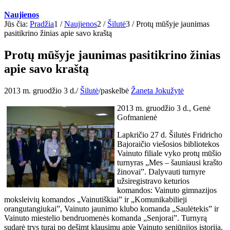
Naujienos
Jūs čia:
Pradžia
1
/
Naujienos
2
/
Šilutė
3
/
Protų mūšyje jaunimas
pasitikrino žinias apie savo kraštą
Protų mūšyje jaunimas pasitikrino žinias
apie savo kraštą
2013 m. gruodžio 3 d.
/
Šilutė
/
paskelbė
Žaneta Jokužytė
2013 m. gruodžio 3 d., Genė
Gofmanienė
Lapkričio 27 d. Šilutės Fridricho
Bajoraičio viešosios bibliotekos
Vainuto filiale vyko protų mūšio
turnyras „Mes – šauniausi krašto
žinovai”. Dalyvauti turnyre
užsiregistravo keturios
komandos: Vainuto gimnazijos
moksleivių komandos „Vainutiškiai” ir „Komunikabilieji
orangutangiukai”, Vainuto jaunimo klubo komanda „Saulėtekis” ir
Vainuto miestelio bendruomenės komanda „Senjorai”. Turnyrą
sudarė trys turai po dešimt klausimų apie Vainuto seniūnijos istoriją,