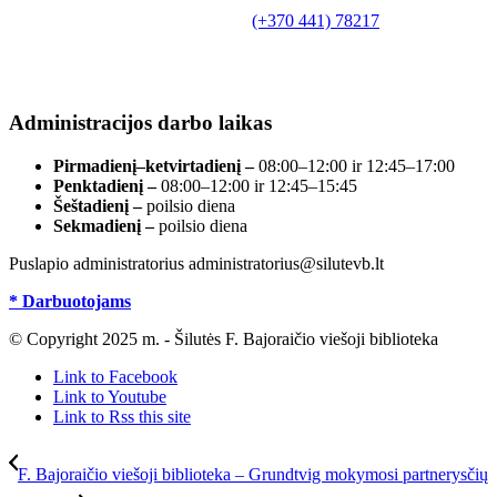
Bajoraičio viešoji biblioteka
Tilžės g. 10, LT-99172, Šilutė, tel.
(+370 441) 78217
,
el. paštas info@silutevb.lt, www.silutevb.lt
Duomenys kaupiami ir saugomi Juridinių asmenų
registre, įmonės kodas 190700188.
Administracijos darbo laikas
Pirmadienį–ketvirtadienį –
08:00–12:00 ir 12:45–17:00
Penktadienį –
08:00–12:00 ir 12:45–15:45
Šeštadienį –
poilsio diena
Sekmadienį –
poilsio diena
Puslapio administratorius administratorius@silutevb.lt
* Darbuotojams
© Copyright 2025 m. - Šilutės F. Bajoraičio viešoji biblioteka
Link to Facebook
Link to Youtube
Link to Rss this site
F. Bajoraičio viešoji biblioteka – Grundtvig mokymosi partnerysčių