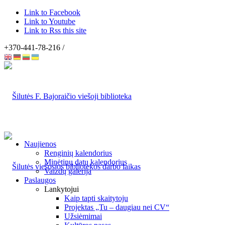
Link to Facebook
Link to Youtube
Link to Rss this site
+370-441-78-216 /
Naujienos
Renginių kalendorius
Minėtinų datų kalendorius
Vaizdų galerija
Paslaugos
Lankytojui
Kaip tapti skaitytoju
Projektas „Tu – daugiau nei CV“
Užsiėmimai