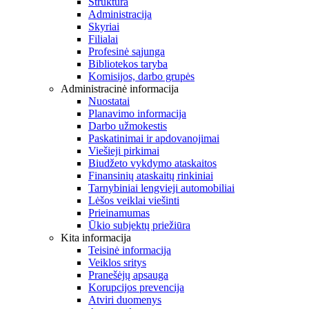
Struktūra
Administracija
Skyriai
Filialai
Profesinė sąjunga
Bibliotekos taryba
Komisijos, darbo grupės
Administracinė informacija
Nuostatai
Planavimo informacija
Darbo užmokestis
Paskatinimai ir apdovanojimai
Viešieji pirkimai
Biudžeto vykdymo ataskaitos
Finansinių ataskaitų rinkiniai
Tarnybiniai lengvieji automobiliai
Lėšos veiklai viešinti
Prieinamumas
Ūkio subjektų priežiūra
Kita informacija
Teisinė informacija
Veiklos sritys
Pranešėjų apsauga
Korupcijos prevencija
Atviri duomenys