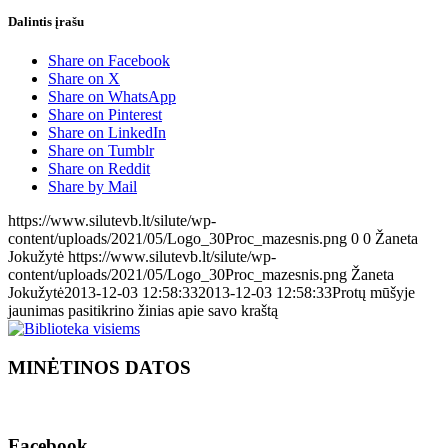
Dalintis įrašu
Share on Facebook
Share on X
Share on WhatsApp
Share on Pinterest
Share on LinkedIn
Share on Tumblr
Share on Reddit
Share by Mail
https://www.silutevb.lt/silute/wp-
content/uploads/2021/05/Logo_30Proc_mazesnis.png
0
0
Žaneta
Jokužytė
https://www.silutevb.lt/silute/wp-
content/uploads/2021/05/Logo_30Proc_mazesnis.png
Žaneta
Jokužytė
2013-12-03 12:58:33
2013-12-03 12:58:33
Protų mūšyje
jaunimas pasitikrino žinias apie savo kraštą
MINĖTINOS DATOS
Facebook