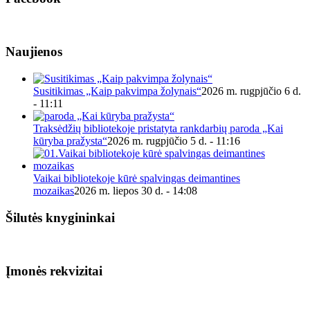
Naujienos
Susitikimas „Kaip pakvimpa žolynais“
2026 m. rugpjūčio 6 d.
- 11:11
Traksėdžių bibliotekoje pristatyta rankdarbių paroda „Kai
kūryba pražysta“
2026 m. rugpjūčio 5 d. - 11:16
Vaikai bibliotekoje kūrė spalvingas deimantines
mozaikas
2026 m. liepos 30 d. - 14:08
Šilutės knygininkai
Įmonės rekvizitai
Biudžetinė įstaiga.
Šilutės rajono savivaldybės Fridricho