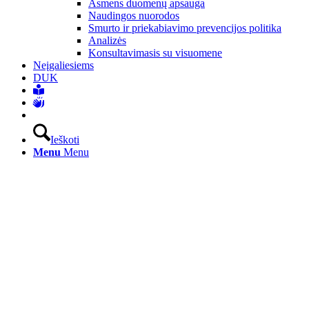
Asmens duomenų apsauga
Naudingos nuorodos
Smurto ir priekabiavimo prevencijos politika
Analizės
Konsultavimasis su visuomene
Neįgaliesiems
DUK
Ieškoti
Menu
Menu