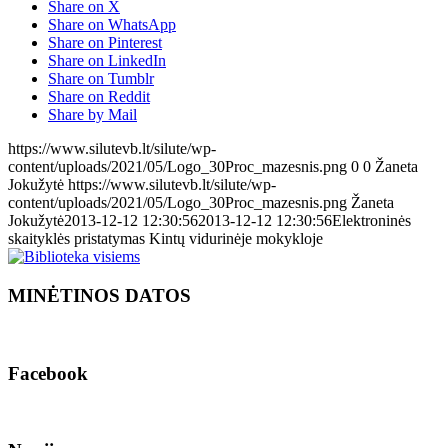
Share on X
Share on WhatsApp
Share on Pinterest
Share on LinkedIn
Share on Tumblr
Share on Reddit
Share by Mail
https://www.silutevb.lt/silute/wp-
content/uploads/2021/05/Logo_30Proc_mazesnis.png
0
0
Žaneta
Jokužytė
https://www.silutevb.lt/silute/wp-
content/uploads/2021/05/Logo_30Proc_mazesnis.png
Žaneta
Jokužytė
2013-12-12 12:30:56
2013-12-12 12:30:56
Elektroninės
skaityklės pristatymas Kintų vidurinėje mokykloje
MINĖTINOS DATOS
Facebook