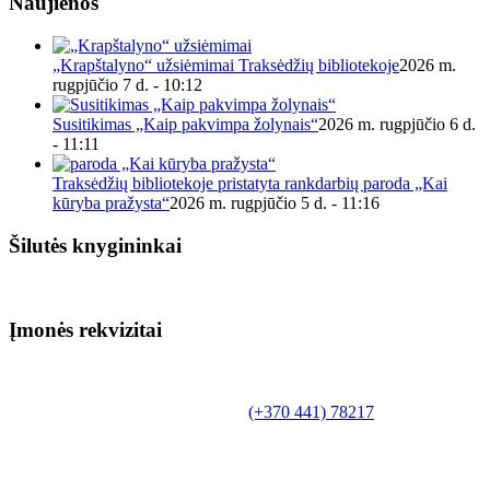
Naujienos
„Krapštalyno“ užsiėmimai Traksėdžių bibliotekoje
2026 m.
rugpjūčio 7 d. - 10:12
Susitikimas „Kaip pakvimpa žolynais“
2026 m. rugpjūčio 6 d.
- 11:11
Traksėdžių bibliotekoje pristatyta rankdarbių paroda „Kai
kūryba pražysta“
2026 m. rugpjūčio 5 d. - 11:16
Šilutės knygininkai
Įmonės rekvizitai
Biudžetinė įstaiga.
Šilutės rajono savivaldybės Fridricho
Bajoraičio viešoji biblioteka
Tilžės g. 10, LT-99172, Šilutė, tel.
(+370 441) 78217
,
el. paštas info@silutevb.lt, www.silutevb.lt
Duomenys kaupiami ir saugomi Juridinių asmenų
registre, įmonės kodas 190700188.