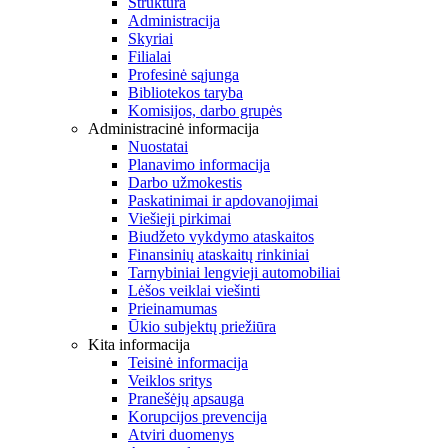
Struktūra
Administracija
Skyriai
Filialai
Profesinė sąjunga
Bibliotekos taryba
Komisijos, darbo grupės
Administracinė informacija
Nuostatai
Planavimo informacija
Darbo užmokestis
Paskatinimai ir apdovanojimai
Viešieji pirkimai
Biudžeto vykdymo ataskaitos
Finansinių ataskaitų rinkiniai
Tarnybiniai lengvieji automobiliai
Lėšos veiklai viešinti
Prieinamumas
Ūkio subjektų priežiūra
Kita informacija
Teisinė informacija
Veiklos sritys
Pranešėjų apsauga
Korupcijos prevencija
Atviri duomenys