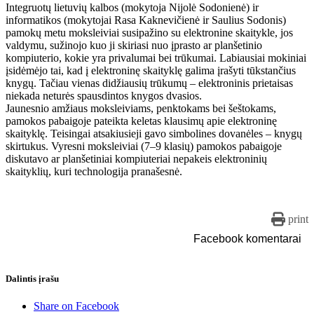
Integruotų lietuvių kalbos (mokytoja Nijolė Sodonienė) ir
informatikos (mokytojai Rasa Kaknevičienė ir Saulius Sodonis)
pamokų metu moksleiviai susipažino su elektronine skaitykle, jos
valdymu, sužinojo kuo ji skiriasi nuo įprasto ar planšetinio
kompiuterio, kokie yra privalumai bei trūkumai. Labiausiai mokiniai
įsidėmėjo tai, kad į elektroninę skaityklę galima įrašyti tūkstančius
knygų. Tačiau vienas didžiausių trūkumų – elektroninis prietaisas
niekada neturės spausdintos knygos dvasios.
Jaunesnio amžiaus moksleiviams, penktokams bei šeštokams,
pamokos pabaigoje pateikta keletas klausimų apie elektroninę
skaityklę. Teisingai atsakiusieji gavo simbolines dovanėles – knygų
skirtukus. Vyresni moksleiviai (7–9 klasių) pamokos pabaigoje
diskutavo ar planšetiniai kompiuteriai nepakeis elektroninių
skaityklių, kuri technologija pranašesnė.
print
Facebook komentarai
Dalintis įrašu
Share on Facebook