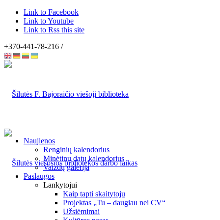
Link to Facebook
Link to Youtube
Link to Rss this site
+370-441-78-216 /
Naujienos
Renginių kalendorius
Minėtinų datų kalendorius
Vaizdų galerija
Paslaugos
Lankytojui
Kaip tapti skaitytoju
Projektas „Tu – daugiau nei CV“
Užsiėmimai