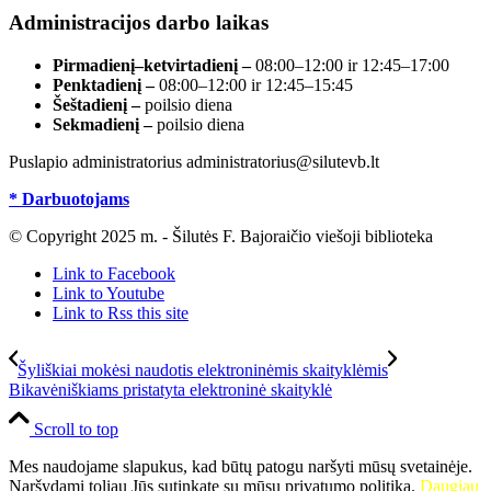
Administracijos darbo laikas
Pirmadienį–ketvirtadienį –
08:00–12:00 ir 12:45–17:00
Penktadienį –
08:00–12:00 ir 12:45–15:45
Šeštadienį –
poilsio diena
Sekmadienį –
poilsio diena
Puslapio administratorius administratorius@silutevb.lt
* Darbuotojams
© Copyright 2025 m. - Šilutės F. Bajoraičio viešoji biblioteka
Link to Facebook
Link to Youtube
Link to Rss this site
Šyliškiai mokėsi naudotis elektroninėmis skaityklėmis
Bikavėniškiams pristatyta elektroninė skaityklė
Scroll to top
Mes naudojame slapukus, kad būtų patogu naršyti mūsų svetainėje.
Naršydami toliau Jūs sutinkate su mūsų privatumo politika.
Daugiau