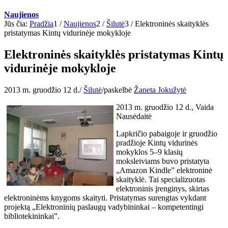
Naujienos
Jūs čia:
Pradžia
1
/
Naujienos
2
/
Šilutė
3
/
Elektroninės skaityklės
pristatymas Kintų vidurinėje mokykloje
Elektroninės skaityklės pristatymas Kintų
vidurinėje mokykloje
2013 m. gruodžio 12 d.
/
Šilutė
/
paskelbė
Žaneta Jokužytė
2013 m. gruodžio 12 d., Vaida
Nausėdaitė
Lapkričio pabaigoje ir gruodžio
pradžioje Kintų vidurinės
mokyklos 5–9 klasių
moksleiviams buvo pristatyta
„Amazon Kindle” elektroninė
skaityklė. Tai specializuotas
elektroninis įrenginys, skirtas
elektroninėms knygoms skaityti. Pristatymas surengtas vykdant
projektą „Elektroninių paslaugų vadybininkai – kompetentingi
bibliotekininkai”.