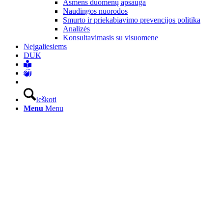
Asmens duomenų apsauga
Naudingos nuorodos
Smurto ir priekabiavimo prevencijos politika
Analizės
Konsultavimasis su visuomene
Neįgaliesiems
DUK
Ieškoti
Menu
Menu