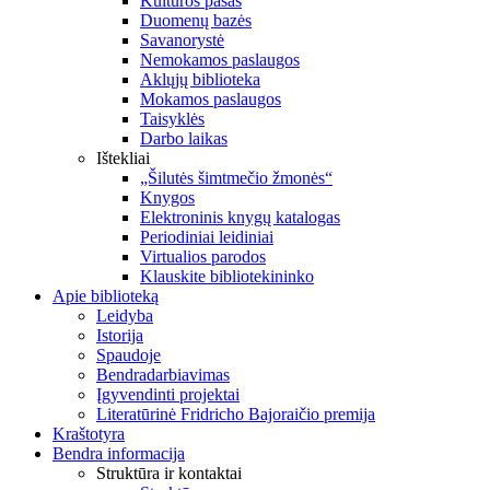
Kultūros pasas
Duomenų bazės
Savanorystė
Nemokamos paslaugos
Aklųjų biblioteka
Mokamos paslaugos
Taisyklės
Darbo laikas
Ištekliai
„Šilutės šimtmečio žmonės“
Knygos
Elektroninis knygų katalogas
Periodiniai leidiniai
Virtualios parodos
Klauskite bibliotekininko
Apie biblioteką
Leidyba
Istorija
Spaudoje
Bendradarbiavimas
Įgyvendinti projektai
Literatūrinė Fridricho Bajoraičio premija
Kraštotyra
Bendra informacija
Struktūra ir kontaktai