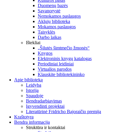
Kultūros pasas
Duomenų bazės
Savanorystė
Nemokamos paslaugos
Aklųjų biblioteka
Mokamos paslaugos
Taisyklės
Darbo laikas
Ištekliai
„Šilutės šimtmečio žmonės“
Knygos
Elektroninis knygų katalogas
Periodiniai leidiniai
Virtualios parodos
Klauskite bibliotekininko
Apie biblioteką
Leidyba
Istorija
Spaudoje
Bendradarbiavimas
Įgyvendinti projektai
Literatūrinė Fridricho Bajoraičio premija
Kraštotyra
Bendra informacija
Struktūra ir kontaktai