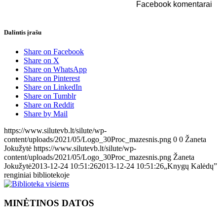
Facebook komentarai
Dalintis įrašu
Share on Facebook
Share on X
Share on WhatsApp
Share on Pinterest
Share on LinkedIn
Share on Tumblr
Share on Reddit
Share by Mail
https://www.silutevb.lt/silute/wp-
content/uploads/2021/05/Logo_30Proc_mazesnis.png
0
0
Žaneta
Jokužytė
https://www.silutevb.lt/silute/wp-
content/uploads/2021/05/Logo_30Proc_mazesnis.png
Žaneta
Jokužytė
2013-12-24 10:51:26
2013-12-24 10:51:26
„Knygų Kalėdų”
renginiai bibliotekoje
MINĖTINOS DATOS