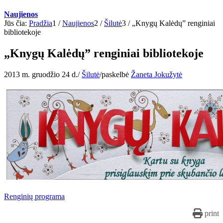
Naujienos
Jūs čia:
Pradžia
1
/
Naujienos
2
/
Šilutė
3
/
„Knygų Kalėdų” renginiai
bibliotekoje
„Knygų Kalėdų” renginiai bibliotekoje
2013 m. gruodžio 24 d.
/
Šilutė
/
paskelbė
Žaneta Jokužytė
Renginių programa
print