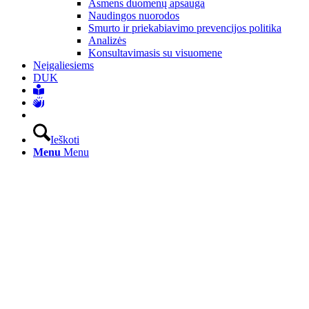
Asmens duomenų apsauga
Naudingos nuorodos
Smurto ir priekabiavimo prevencijos politika
Analizės
Konsultavimasis su visuomene
Neįgaliesiems
DUK
Ieškoti
Menu
Menu