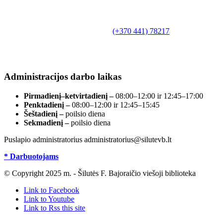
Biudžetinė įstaiga.
Šilutės rajono savivaldybės Fridricho
Bajoraičio viešoji biblioteka
Tilžės g. 10, LT-99172, Šilutė, tel.
(+370 441) 78217
,
el. paštas info@silutevb.lt, www.silutevb.lt
Duomenys kaupiami ir saugomi Juridinių asmenų
registre, įmonės kodas 190700188.
Administracijos darbo laikas
Pirmadienį–ketvirtadienį –
08:00–12:00 ir 12:45–17:00
Penktadienį –
08:00–12:00 ir 12:45–15:45
Šeštadienį –
poilsio diena
Sekmadienį –
poilsio diena
Puslapio administratorius administratorius@silutevb.lt
* Darbuotojams
© Copyright 2025 m. - Šilutės F. Bajoraičio viešoji biblioteka
Link to Facebook
Link to Youtube
Link to Rss this site