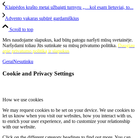
Klaipėdos krašto metai užbaigti turnyru „…kol esam lietuviai, to...
Advento vakaras subūrė gardamiškius
Scroll to top
Mes naudojame slapukus, kad būtų patogu naršyti mūsų svetainėje.
Naršydami toliau Jūs sutinkate su mūsų privatumo politika.
Daugiau
apie privatumo politiką ir slapukus
Gerai
Nesutinku
Cookie and Privacy Settings
How we use cookies
We may request cookies to be set on your device. We use cookies to
let us know when you visit our websites, how you interact with us,
to enrich your user experience, and to customize your relationship
with our website.
Click on the different category headings to find out more. You can