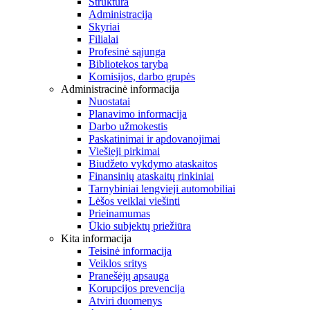
Struktūra
Administracija
Skyriai
Filialai
Profesinė sąjunga
Bibliotekos taryba
Komisijos, darbo grupės
Administracinė informacija
Nuostatai
Planavimo informacija
Darbo užmokestis
Paskatinimai ir apdovanojimai
Viešieji pirkimai
Biudžeto vykdymo ataskaitos
Finansinių ataskaitų rinkiniai
Tarnybiniai lengvieji automobiliai
Lėšos veiklai viešinti
Prieinamumas
Ūkio subjektų priežiūra
Kita informacija
Teisinė informacija
Veiklos sritys
Pranešėjų apsauga
Korupcijos prevencija
Atviri duomenys