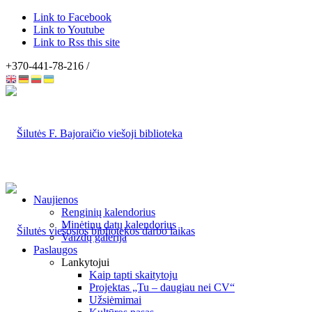
Link to Facebook
Link to Youtube
Link to Rss this site
+370-441-78-216 /
Naujienos
Renginių kalendorius
Minėtinų datų kalendorius
Vaizdų galerija
Paslaugos
Lankytojui
Kaip tapti skaitytoju
Projektas „Tu – daugiau nei CV“
Užsiėmimai