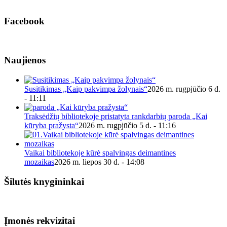
Facebook
Naujienos
Susitikimas „Kaip pakvimpa žolynais“
2026 m. rugpjūčio 6 d.
- 11:11
Traksėdžių bibliotekoje pristatyta rankdarbių paroda „Kai
kūryba pražysta“
2026 m. rugpjūčio 5 d. - 11:16
Vaikai bibliotekoje kūrė spalvingas deimantines
mozaikas
2026 m. liepos 30 d. - 14:08
Šilutės knygininkai
Įmonės rekvizitai