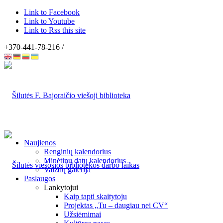
Link to Facebook
Link to Youtube
Link to Rss this site
+370-441-78-216 /
Naujienos
Renginių kalendorius
Minėtinų datų kalendorius
Vaizdų galerija
Paslaugos
Lankytojui
Kaip tapti skaitytoju
Projektas „Tu – daugiau nei CV“
Užsiėmimai