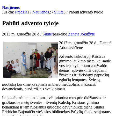
Naujienos
Jūs čia:
Pradžia
1
/
Naujienos
2
/
Šilutė
3
/
Pabūti advento tyloje
Pabūti advento tyloje
2013 m. gruodžio 28 d.
/
Šilutė
/
paskelbė
Žaneta Jokužytė
2013 m. gruodžio 28 d., Danutė
Adomavičienė
Advento laikotarpį, Kristaus
gimimo laukimo metą, kai saulė
vos tepakyla ir tamsa užvaldo
dienas, apšvieskime degdami
žvakeles ir įžiebdami papuoštų
eglučių lemputes. Šviesią
nuotaiką kurkime kvapniais imbiero meduoliais, mažomis
dovanėlėmis, nuoširdžiais sveikinimais.
Laiko tėkmė nenumaldomai vėl priartina mus prie didžiausios ir
gražiausios metų šventės – šventų Kalėdų. Kristaus gimimo
belaukiant ir jam ruošiantis gruodžio devynioliktą dieną Šilutės
Fridricho Bajoraičio viešosios bibliotekos Pašyšių filiale senjorams