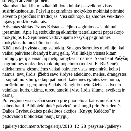
surengta advento popietė.
Skambant kanklių muzikai bibliotekininkė pasveikino visus
susirinkusiuosius. Pašyšių pagrindinės mokyklos mokiniai priminė
advento papročius ir tradicijas. Visi sužinojo, ką žmonės veikdavo
ilgais gruodžio vakarais.
Adventas skirtas Jėzaus Kristaus atėjimo – gimimo – laukimui
įprasminti. Apie šią stebuklingą akimirką teatralizuotai papasakojo
mokytojos E. Šeputienės vadovaujami Pašyšių pagrindinės
mokyklos dramos būrelio nariai.
Kūčių naktį vyksta daug stebuklų. Smagus šurmulys nuvilnijo, kai
vaikai pakvietė išbandyti burtų galią. Visi linkėjo vienas kitam
turtingų, gerų ateinančių metų, ramybės ir darnos. Skambant Pašyšių
pagrindinės mokyklos mokinių popchoro (mokyt. E. Blažienė)
atliekamoms giesmelėms vaikai pakvietė visus nepamiršti kelio į
namus, tėvų širdis, įžiebti savo širdyse atleidimo, meilės, draugystės
ir supratimo žiburį, o taip pat puošti kalėdines eglutes švelnumo,
nuoširdumo ir gerų norų žiedais. Renginio metu įžiebtas advento
vainikas, kuris, tikima, turėtų atnešti į visų širdis šilumą, sveikatą ir
darną.
Po renginio visi svečiai susėdo prie puodelio arbatos nuoširdžiai
pabendrauti. Bibliotekininkė pakvietė prisijungti prie Prezidentės
Dalios Grybauskaitės paskelbtos akcijos „Knygų Kalėdos” ir
padovanoti bibliotekai naujų knygų.
{gallery}documents/fotogalerija/2013_12_28_pasysiai{/gallery}