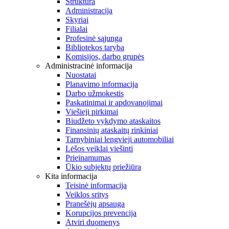
Struktūra
Administracija
Skyriai
Filialai
Profesinė sąjunga
Bibliotekos taryba
Komisijos, darbo grupės
Administracinė informacija
Nuostatai
Planavimo informacija
Darbo užmokestis
Paskatinimai ir apdovanojimai
Viešieji pirkimai
Biudžeto vykdymo ataskaitos
Finansinių ataskaitų rinkiniai
Tarnybiniai lengvieji automobiliai
Lėšos veiklai viešinti
Prieinamumas
Ūkio subjektų priežiūra
Kita informacija
Teisinė informacija
Veiklos sritys
Pranešėjų apsauga
Korupcijos prevencija
Atviri duomenys