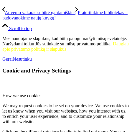
Advento vakaras subūrė gardamiškius
Praturtinkime bibliotekas –
padovanokime naujų knygų!
Scroll to top
Mes naudojame slapukus, kad būtų patogu naršyti mūsų svetainėje.
Naršydami toliau Jūs sutinkate su mūsų privatumo politika.
Daugiau
apie privatumo politiką ir slapukus
Gerai
Nesutinku
Cookie and Privacy Settings
How we use cookies
We may request cookies to be set on your device. We use cookies to
let us know when you visit our websites, how you interact with us,
to enrich your user experience, and to customize your relationship
with our website.
Click on the different category headings to find out more. You can