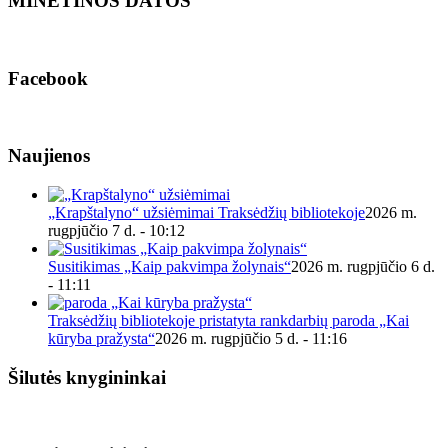
MINĖTINOS DATOS
Facebook
Naujienos
„Krapštalyno“ užsiėmimai Traksėdžių bibliotekoje
2026 m.
rugpjūčio 7 d. - 10:12
Susitikimas „Kaip pakvimpa žolynais“
2026 m. rugpjūčio 6 d.
- 11:11
Traksėdžių bibliotekoje pristatyta rankdarbių paroda „Kai
kūryba pražysta“
2026 m. rugpjūčio 5 d. - 11:16
Šilutės knygininkai