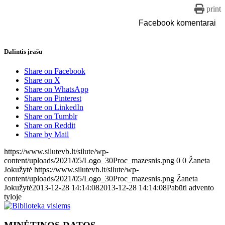
print
Facebook komentarai
Dalintis įrašu
Share on Facebook
Share on X
Share on WhatsApp
Share on Pinterest
Share on LinkedIn
Share on Tumblr
Share on Reddit
Share by Mail
https://www.silutevb.lt/silute/wp-
content/uploads/2021/05/Logo_30Proc_mazesnis.png
0
0
Žaneta
Jokužytė
https://www.silutevb.lt/silute/wp-
content/uploads/2021/05/Logo_30Proc_mazesnis.png
Žaneta
Jokužytė
2013-12-28 14:14:08
2013-12-28 14:14:08
Pabūti advento
tyloje