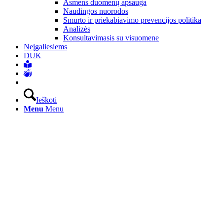
Asmens duomenų apsauga
Naudingos nuorodos
Smurto ir priekabiavimo prevencijos politika
Analizės
Konsultavimasis su visuomene
Neįgaliesiems
DUK
Ieškoti
Menu
Menu