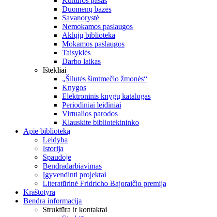
Kultūros pasas
Duomenų bazės
Savanorystė
Nemokamos paslaugos
Aklųjų biblioteka
Mokamos paslaugos
Taisyklės
Darbo laikas
Ištekliai
„Šilutės šimtmečio žmonės“
Knygos
Elektroninis knygų katalogas
Periodiniai leidiniai
Virtualios parodos
Klauskite bibliotekininko
Apie biblioteką
Leidyba
Istorija
Spaudoje
Bendradarbiavimas
Įgyvendinti projektai
Literatūrinė Fridricho Bajoraičio premija
Kraštotyra
Bendra informacija
Struktūra ir kontaktai