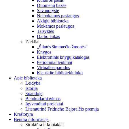
Kultūros pasas
Duomenų bazės
Savanorystė
Nemokamos paslaugos
Aklųjų biblioteka
Mokamos paslaugos
Taisyklės
Darbo laikas
Ištekliai
„Šilutės šimtmečio žmonės“
Knygos
Elektroninis knygų katalogas
Periodiniai leidiniai
Virtualios parodos
Klauskite bibliotekininko
Apie biblioteką
Leidyba
Istorija
Spaudoje
Bendradarbiavimas
Įgyvendinti projektai
Literatūrinė Fridricho Bajoraičio premija
Kraštotyra
Bendra informacija
Struktūra ir kontaktai