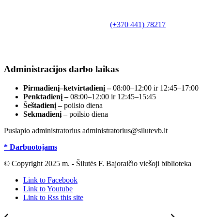
Biudžetinė įstaiga.
Šilutės rajono savivaldybės Fridricho
Bajoraičio viešoji biblioteka
Tilžės g. 10, LT-99172, Šilutė, tel.
(+370 441) 78217
,
el. paštas info@silutevb.lt, www.silutevb.lt
Duomenys kaupiami ir saugomi Juridinių asmenų
registre, įmonės kodas 190700188.
Administracijos darbo laikas
Pirmadienį–ketvirtadienį –
08:00–12:00 ir 12:45–17:00
Penktadienį –
08:00–12:00 ir 12:45–15:45
Šeštadienį –
poilsio diena
Sekmadienį –
poilsio diena
Puslapio administratorius administratorius@silutevb.lt
* Darbuotojams
© Copyright 2025 m. - Šilutės F. Bajoraičio viešoji biblioteka
Link to Facebook
Link to Youtube
Link to Rss this site