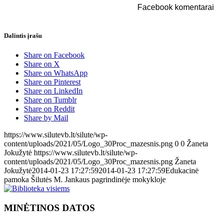
Facebook komentarai
Dalintis įrašu
Share on Facebook
Share on X
Share on WhatsApp
Share on Pinterest
Share on LinkedIn
Share on Tumblr
Share on Reddit
Share by Mail
https://www.silutevb.lt/silute/wp-
content/uploads/2021/05/Logo_30Proc_mazesnis.png
0
0
Žaneta
Jokužytė
https://www.silutevb.lt/silute/wp-
content/uploads/2021/05/Logo_30Proc_mazesnis.png
Žaneta
Jokužytė
2014-01-23 17:27:59
2014-01-23 17:27:59
Edukacinė
pamoka Šilutės M. Jankaus pagrindinėje mokykloje
MINĖTINOS DATOS