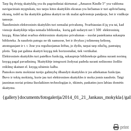
Tarp šių dviejų skaityklių yra du pagrindiniai skirtumai: „Amazon Kindle 5“ yra valdoma
navigaciniais mygtukais, tuo tarpu kitos skaityklės ekranas yra liečiamas ir turi apšviečiamą
ekraną, todėl su šia skaitykle galima skaityti ne tik mažai apšviestoje patalpoje, bet ir visiškoje
tamsoje.
Šiandieninės elektroninės skaityklės turi nemažai privalumų. Svarbiausias iš jų yra tai, kad
vienoje skaityklėje telpa nemaža biblioteka, kurią gali sudaryti net 1 500 elektroninių
knygų. Kitas labai svarbus elektroninio skaitymo privalumas – nuolat pasiekiama sukaupta
biblioteka. Ja naudotis patogu ne tik namuose, bet ir išvykus į tolimesnę kelionę,
atostogaujant ir t. t. Jose yra reguliuojamas šriftas, jo dydis, tarpai tarp eilučių, pastraipų
plotis. Taip pat galima skaityti knygą tiek horizontaliai, tiek vertikaliai.
Elektroninės skaityklės turi paieškos funkciją, sukauptoje bibliotekoje galima surasti norimą
knygą pagal pavadinimą. Skaityklėje integruoti žodynai padeda surasti nežinomo žodžio
reikšmę skaitant el. knygą užsienio kalba.
Pamokos metu mokiniai turėjo galimybę išbandyti skaitykles ir jos atliekamas funkcijas.
Buvo ir tokių mokinių, kurie jau turi elektronines skaitykles ir moka jomis naudotis. Taigi
jaunimas noriai priima šiuolaikines technologijas ir, tikimės, paskatins juos labiau domėtis
skaitymu.
{gallery}documents/fotogalerija/2014_01_21_Jankaus_mokykla{/gal
print