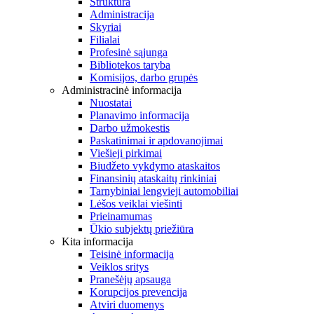
Struktūra
Administracija
Skyriai
Filialai
Profesinė sąjunga
Bibliotekos taryba
Komisijos, darbo grupės
Administracinė informacija
Nuostatai
Planavimo informacija
Darbo užmokestis
Paskatinimai ir apdovanojimai
Viešieji pirkimai
Biudžeto vykdymo ataskaitos
Finansinių ataskaitų rinkiniai
Tarnybiniai lengvieji automobiliai
Lėšos veiklai viešinti
Prieinamumas
Ūkio subjektų priežiūra
Kita informacija
Teisinė informacija
Veiklos sritys
Pranešėjų apsauga
Korupcijos prevencija
Atviri duomenys