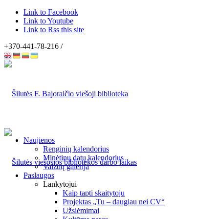
Link to Facebook
Link to Youtube
Link to Rss this site
+370-441-78-216 /
Naujienos
Renginių kalendorius
Minėtinų datų kalendorius
Vaizdų galerija
Paslaugos
Lankytojui
Kaip tapti skaitytoju
Projektas „Tu – daugiau nei CV“
Užsiėmimai