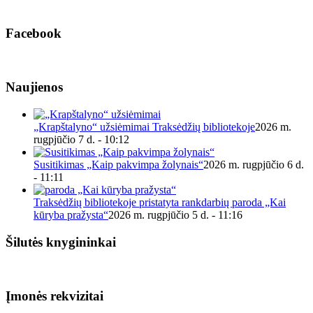
Facebook
Naujienos
„Krapštalyno“ užsiėmimai Traksėdžių bibliotekoje
2026 m.
rugpjūčio 7 d. - 10:12
Susitikimas „Kaip pakvimpa žolynais“
2026 m. rugpjūčio 6 d.
- 11:11
Traksėdžių bibliotekoje pristatyta rankdarbių paroda „Kai
kūryba pražysta“
2026 m. rugpjūčio 5 d. - 11:16
Šilutės knygininkai
Įmonės rekvizitai