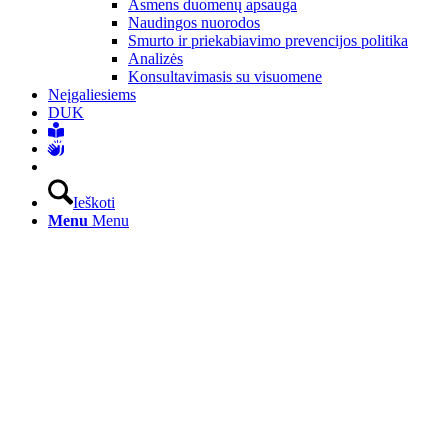
Asmens duomenų apsauga
Naudingos nuorodos
Smurto ir priekabiavimo prevencijos politika
Analizės
Konsultavimasis su visuomene
Neįgaliesiems
DUK
Ieškoti
Menu
Menu