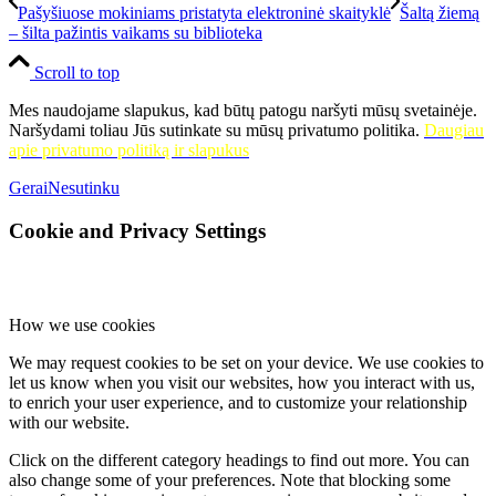
Pašyšiuose mokiniams pristatyta elektroninė skaityklė
Šaltą žiemą
– šilta pažintis vaikams su biblioteka
Scroll to top
Mes naudojame slapukus, kad būtų patogu naršyti mūsų svetainėje.
Naršydami toliau Jūs sutinkate su mūsų privatumo politika.
Daugiau
apie privatumo politiką ir slapukus
Gerai
Nesutinku
Cookie and Privacy Settings
How we use cookies
We may request cookies to be set on your device. We use cookies to
let us know when you visit our websites, how you interact with us,
to enrich your user experience, and to customize your relationship
with our website.
Click on the different category headings to find out more. You can
also change some of your preferences. Note that blocking some