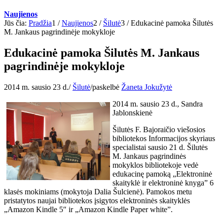
Naujienos
Jūs čia:
Pradžia
1
/
Naujienos
2
/
Šilutė
3
/
Edukacinė pamoka Šilutės
M. Jankaus pagrindinėje mokykloje
Edukacinė pamoka Šilutės M. Jankaus
pagrindinėje mokykloje
2014 m. sausio 23 d.
/
Šilutė
/
paskelbė
Žaneta Jokužytė
2014 m. sausio 23 d., Sandra
Jablonskienė
Šilutės F. Bajoraičio viešosios
bibliotekos Informacijos skyriaus
specialistai sausio 21 d. Šilutės
M. Jankaus pagrindinės
mokyklos bibliotekoje vedė
edukacinę pamoką „Elektroninė
skaityklė ir elektroninė knyga” 6
klasės mokiniams (mokytoja Dalia Šulcienė). Pamokos metu
pristatytos naujai bibliotekos įsigytos elektroninės skaityklės
„Amazon Kindle 5″ ir „Amazon Kindle Paper white”.