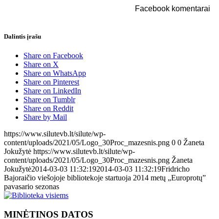
Facebook komentarai
Dalintis įrašu
Share on Facebook
Share on X
Share on WhatsApp
Share on Pinterest
Share on LinkedIn
Share on Tumblr
Share on Reddit
Share by Mail
https://www.silutevb.lt/silute/wp-
content/uploads/2021/05/Logo_30Proc_mazesnis.png
0
0
Žaneta
Jokužytė
https://www.silutevb.lt/silute/wp-
content/uploads/2021/05/Logo_30Proc_mazesnis.png
Žaneta
Jokužytė
2014-03-03 11:32:19
2014-03-03 11:32:19
Fridricho
Bajoraičio viešojoje bibliotekoje startuoja 2014 metų „Europrotų”
pavasario sezonas
MINĖTINOS DATOS