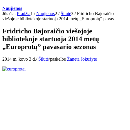
Naujienos
Jūs čia:
Pradžia
1
/
Naujienos
2
/
Šilutė
3
/
Fridricho Bajoraičio
viešojoje bibliotekoje startuoja 2014 metų „Europrotų” pavas...
Fridricho Bajoraičio viešojoje
bibliotekoje startuoja 2014 metų
„Europrotų” pavasario sezonas
2014 m. kovo 3 d.
/
Šilutė
/
paskelbė
Žaneta Jokužytė