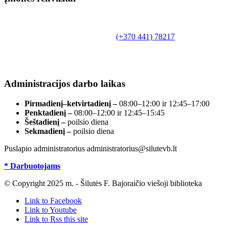
Biudžetinė įstaiga.
Šilutės rajono savivaldybės Fridricho
Bajoraičio viešoji biblioteka
Tilžės g. 10, LT-99172, Šilutė, tel.
(+370 441) 78217
,
el. paštas info@silutevb.lt, www.silutevb.lt
Duomenys kaupiami ir saugomi Juridinių asmenų
registre, įmonės kodas 190700188.
Administracijos darbo laikas
Pirmadienį–ketvirtadienį –
08:00–12:00 ir 12:45–17:00
Penktadienį –
08:00–12:00 ir 12:45–15:45
Šeštadienį –
poilsio diena
Sekmadienį –
poilsio diena
Puslapio administratorius administratorius@silutevb.lt
* Darbuotojams
© Copyright 2025 m. - Šilutės F. Bajoraičio viešoji biblioteka
Link to Facebook
Link to Youtube
Link to Rss this site