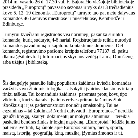
2014 m. vasario 26 d. 17.30 val. F. Bajoraičio viešojoje bibliotekoje
prasideda „Europrotų” pavasario sezonas ir vyks dar 3 trečiadienius
kovo 5, 12, 19 dienomis. „Europrotų” turnyre tuo pat metu dalyvaus
komandos 46 Lietuvos miestuose ir miesteliuose, Kembridže ir
Edinburge.
Turnyrui kviečiami registruotis visi norintieji, pakanka surinkti
komandą, kurią sudarytų 4-6 nariai. Registruojantis reikia nurodyti
komandos pavadinimą ir kapitono kontaktinius duomenis. Dėl
komandų registravimo prašome kreiptis telefonu 77137, el. paštu
dlaima@silutevb.lt į Informacijos skyriaus vedėją Laimą Dumšienę,
arba užėjus į biblioteką.
Šis daugelyje pasaulio šalių populiarus žaidimas kviečia komandas
varžytis savo žiniomis ir logika – atsakyti į įvairius klausimus ir taip
rinkti taškus. Tai komandinis žaidimas, paremtas protų kovų tipo
viktorina, kuri vakarais į įvairias erdves pritraukia šimtus žinių
ištroškusių ir jas pademonstruoti norinčių smalsuolių. Tai ne
egzaminas – tai žaidimas! Norint dalyvauti „Europrotuose” nereikia
graužti knygų, skaityti dokumentų ar mokytis atmintinai – tereikia
pasitelkti bendras žinias ir loginį mąstymą. „Europrotai” leidžia jums
patiems įvertinti, ką žinote apie Europos kultūrą, meną, sportą,
maistą, istoriją, geografiją, kiną, muziką, įžymius žmones ir t.t.