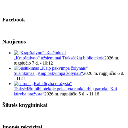
Facebook
Naujienos
„Krapštalyno“ užsiėmimai Traksėdžių bibliotekoje
2026 m.
rugpjūčio 7 d. - 10:12
Susitikimas „Kaip pakvimpa žolynais“
2026 m. rugpjūčio 6 d.
- 11:11
Traksėdžių bibliotekoje pristatyta rankdarbių paroda „Kai
kūryba pražysta“
2026 m. rugpjūčio 5 d. - 11:16
Šilutės knygininkai
Įmonės rekvizitai