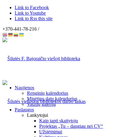
Link to Facebook
Link to Youtube
Link to Rss this site
+370-441-78-216 /
Naujienos
Renginių kalendorius
Minėtinų datų kalendorius
Vaizdų galerija
Paslaugos
Lankytojui
Kaip tapti skaitytoju
Projektas „Tu – daugiau nei CV“
Užsiėmimai