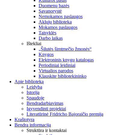
Kultūros pasas
Duomenų bazės
Savanorystė
Nemokamos paslaugos
Aklųjų biblioteka
Mokamos paslaugos
Taisyklės
Darbo laikas
Ištekliai
„Šilutės šimtmečio žmonės“
Knygos
Elektroninis knygų katalogas
Periodiniai leidiniai
Virtualios parodos
Klauskite bibliotekininko
Apie biblioteką
Leidyba
Istorija
Spaudoje
Bendradarbiavimas
Įgyvendinti projektai
Literatūrinė Fridricho Bajoraičio premija
Kraštotyra
Bendra informacija
Struktūra ir kontaktai