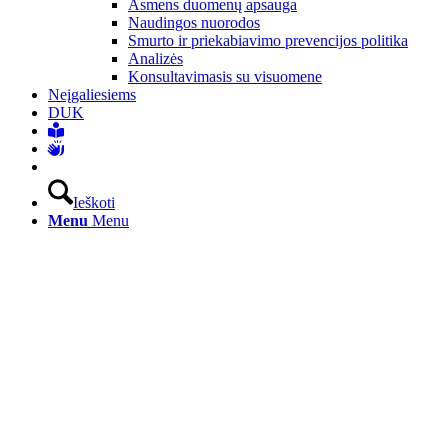
Asmens duomenų apsauga
Naudingos nuorodos
Smurto ir priekabiavimo prevencijos politika
Analizės
Konsultavimasis su visuomene
Neįgaliesiems
DUK
Ieškoti
Menu
Menu