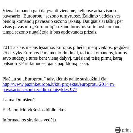
Viena komanda gali dalyvauti viename, keliuose arba visuose
pavasario „Europrotų” sezono turnyruose. Žaidimo vedėjas ves
bendrą komandų pavasario sezono įskaitą. Daugiausiai taškų per
visus pavasario „Europrotų” sezono turnyrus surinkusi komanda
tampa sezono nugalėtoja ir bus apdovanota prizais.
2014-aisiais metais tęsiamos Europos piliečių metų veiklos, gegužės
25 d. vyks Europos Parlamento rinkimai, tad tos komandos, kurios
savo sudėtyje turės bent vieną dalyvį, turėsiantį teisę pirmą kartą
balsuoti EP rinkimuose, gaus papildomą tašką.
Plačiau su „Europrotų” taisyklėmis galite susipažinti čia:
http://www.pazinkeuropa.lt/kiti-projektai/europrotu-2014-m-
pavasario-sezono-zaidimo-taisykles-977
Laima Dumšienė,
F. Bajoraičio viešosios bibliotekos
Informacijos skyriaus vedėja
print