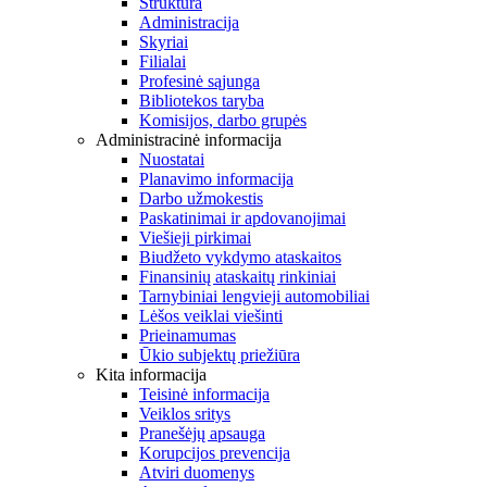
Struktūra
Administracija
Skyriai
Filialai
Profesinė sąjunga
Bibliotekos taryba
Komisijos, darbo grupės
Administracinė informacija
Nuostatai
Planavimo informacija
Darbo užmokestis
Paskatinimai ir apdovanojimai
Viešieji pirkimai
Biudžeto vykdymo ataskaitos
Finansinių ataskaitų rinkiniai
Tarnybiniai lengvieji automobiliai
Lėšos veiklai viešinti
Prieinamumas
Ūkio subjektų priežiūra
Kita informacija
Teisinė informacija
Veiklos sritys
Pranešėjų apsauga
Korupcijos prevencija
Atviri duomenys