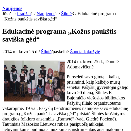
Naujienos
Jūs čia:
Pradžia
1
/
Naujienos
2
/
Šilutė
3
/
Edukacinė programa
„Kožns paukštis saviška gėd“
Edukacinė programa „Kožns paukštis
saviška gėd“
2014 m. kovo 25 d.
/
Šilutė
/
paskelbė
Žaneta Jokužytė
2014 m. kovo 25 d., Danutė
Adomavičienė
Puoselėti savo gimtąją kalbą,
prisiminti, kaip kalbėjo mūsų
seneliai Pašyšių gyventojai galėjo
kovo 20 dieną, Šilutės F.
Bajoraičio viešosios bibliotekos
Pašyšių filialo organizuotame
vakarojime. 19 val. Pašyšių bendruomenės namuose savo edukacinę
programą ,,Kožns paukštis saviška gėd” pristatė Šilutės kraštotyros
draugijos folkloro ansamblis ,,Ramytė” (vad. Giedrė Pocienė).
Tautiniais Mažosios Lietuvos rūbais pasipuošę atlikėjai,
lietuvininkams būdingais muzikiniais instrumentais ausį malonino