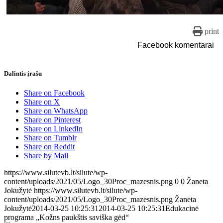
print
Facebook komentarai
Dalintis įrašu
Share on Facebook
Share on X
Share on WhatsApp
Share on Pinterest
Share on LinkedIn
Share on Tumblr
Share on Reddit
Share by Mail
https://www.silutevb.lt/silute/wp-
content/uploads/2021/05/Logo_30Proc_mazesnis.png
0
0
Žaneta
Jokužytė
https://www.silutevb.lt/silute/wp-
content/uploads/2021/05/Logo_30Proc_mazesnis.png
Žaneta
Jokužytė
2014-03-25 10:25:31
2014-03-25 10:25:31
Edukacinė
programa „Kožns paukštis saviška gėd“