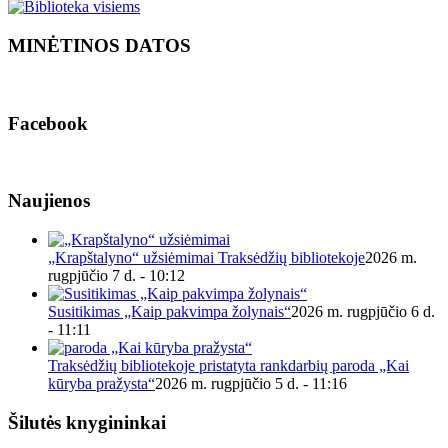
MINĖTINOS DATOS
Facebook
Naujienos
„Krapštalyno“ užsiėmimai Traksėdžių bibliotekoje
2026 m.
rugpjūčio 7 d. - 10:12
Susitikimas „Kaip pakvimpa žolynais“
2026 m. rugpjūčio 6 d.
- 11:11
Traksėdžių bibliotekoje pristatyta rankdarbių paroda „Kai
kūryba pražysta“
2026 m. rugpjūčio 5 d. - 11:16
Šilutės knygininkai