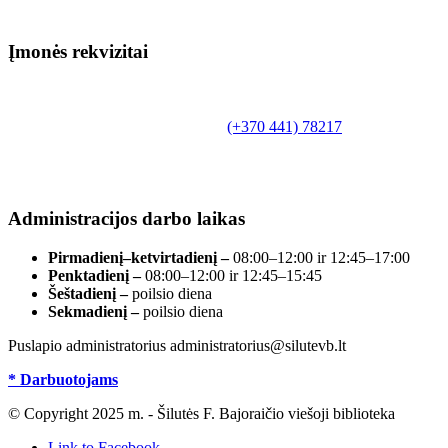
Įmonės rekvizitai
Biudžetinė įstaiga.
Šilutės rajono savivaldybės Fridricho
Bajoraičio viešoji biblioteka
Tilžės g. 10, LT-99172, Šilutė, tel.
(+370 441) 78217
,
el. paštas info@silutevb.lt, www.silutevb.lt
Duomenys kaupiami ir saugomi Juridinių asmenų
registre, įmonės kodas 190700188.
Administracijos darbo laikas
Pirmadienį–ketvirtadienį –
08:00–12:00 ir 12:45–17:00
Penktadienį –
08:00–12:00 ir 12:45–15:45
Šeštadienį –
poilsio diena
Sekmadienį –
poilsio diena
Puslapio administratorius administratorius@silutevb.lt
* Darbuotojams
© Copyright 2025 m. - Šilutės F. Bajoraičio viešoji biblioteka
Link to Facebook