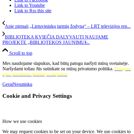
Link to Youtube
Link to Rss this site
Apie pirmąjį „Lietuvininkų tarmių žodyną“ – LRT televizijos rep...
BIBLIOTEKA KVIEČIA DALYVAUTI NAUJAME
PROJEKTE „BIBLIOTEKOS JAUNIMUI̶...
Scroll to top
Mes naudojame slapukus, kad būtų patogu naršyti mūsų svetainėje.
Naršydami toliau Jūs sutinkate su mūsų privatumo politika.
Daugiau
apie privatumo politiką ir slapukus
Gerai
Nesutinku
Cookie and Privacy Settings
How we use cookies
We may request cookies to be set on your device. We use cookies to