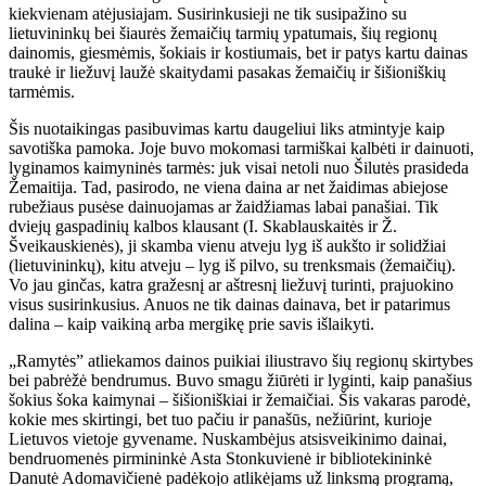
kiekvienam atėjusiajam. Susirinkusieji ne tik susipažino su
lietuvininkų bei šiaurės žemaičių tarmių ypatumais, šių regionų
dainomis, giesmėmis, šokiais ir kostiumais, bet ir patys kartu dainas
traukė ir liežuvį laužė skaitydami pasakas žemaičių ir šišioniškių
tarmėmis.
Šis nuotaikingas pasibuvimas kartu daugeliui liks atmintyje kaip
savotiška pamoka. Joje buvo mokomasi tarmiškai kalbėti ir dainuoti,
lyginamos kaimyninės tarmės: juk visai netoli nuo Šilutės prasideda
Žemaitija. Tad, pasirodo, ne viena daina ar net žaidimas abiejose
rubežiaus pusėse dainuojamas ar žaidžiamas labai panašiai. Tik
dviejų gaspadinių kalbos klausant (I. Skablauskaitės ir Ž.
Šveikauskienės), ji skamba vienu atveju lyg iš aukšto ir solidžiai
(lietuvininkų), kitu atveju – lyg iš pilvo, su trenksmais (žemaičių).
Vo jau ginčas, katra gražesnį ar aštresnį liežuvį turinti, prajuokino
visus susirinkusius. Anuos ne tik dainas dainava, bet ir patarimus
dalina – kaip vaikiną arba mergikę prie savis išlaikyti.
„Ramytės” atliekamos dainos puikiai iliustravo šių regionų skirtybes
bei pabrėžė bendrumus. Buvo smagu žiūrėti ir lyginti, kaip panašius
šokius šoka kaimynai – šišioniškiai ir žemaičiai. Šis vakaras parodė,
kokie mes skirtingi, bet tuo pačiu ir panašūs, nežiūrint, kurioje
Lietuvos vietoje gyvename. Nuskambėjus atsisveikinimo dainai,
bendruomenės pirmininkė Asta Stonkuvienė ir bibliotekininkė
Danutė Adomavičienė padėkojo atlikėjams už linksmą programą,