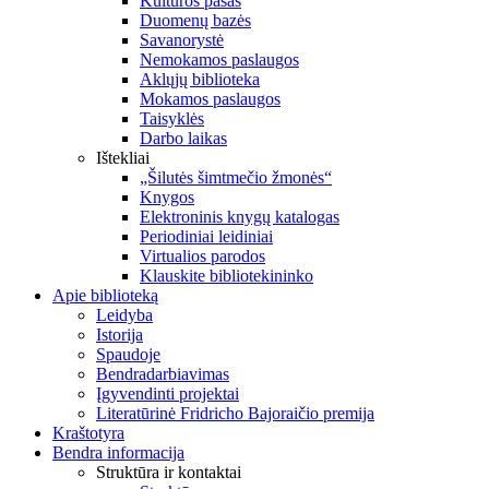
Kultūros pasas
Duomenų bazės
Savanorystė
Nemokamos paslaugos
Aklųjų biblioteka
Mokamos paslaugos
Taisyklės
Darbo laikas
Ištekliai
„Šilutės šimtmečio žmonės“
Knygos
Elektroninis knygų katalogas
Periodiniai leidiniai
Virtualios parodos
Klauskite bibliotekininko
Apie biblioteką
Leidyba
Istorija
Spaudoje
Bendradarbiavimas
Įgyvendinti projektai
Literatūrinė Fridricho Bajoraičio premija
Kraštotyra
Bendra informacija
Struktūra ir kontaktai