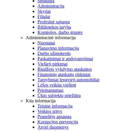
Struktūra
Administracija
Skyriai
Filialai
Profesinė sąjunga
Bibliotekos taryba
Komisijos, darbo grupės
Administracinė informacija
Nuostatai
Planavimo informacija
Darbo užmokestis
Paskatinimai ir apdovanojimai
Viešieji pirkimai
Biudžeto vykdymo ataskaitos
Finansinių ataskaitų rinkiniai
Tarnybiniai lengvieji automobiliai
Lėšos veiklai viešinti
Prieinamumas
Ūkio subjektų priežiūra
Kita informacija
Teisinė informacija
Veiklos sritys
Pranešėjų apsauga
Korupcijos prevencija
Atviri duomenys