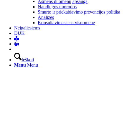
Asmens duomenų apsauga
Naudingos nuorodos
Smurto ir priekabiavimo prevencijos politika
Analizės
Konsultavimasis su visuomene
Neįgaliesiems
DUK
Ieškoti
Menu
Menu