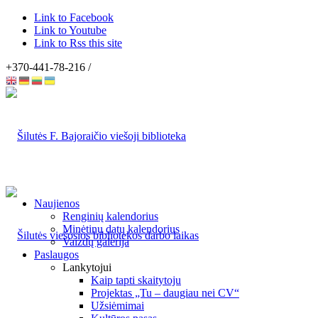
Link to Facebook
Link to Youtube
Link to Rss this site
+370-441-78-216 /
Naujienos
Renginių kalendorius
Minėtinų datų kalendorius
Vaizdų galerija
Paslaugos
Lankytojui
Kaip tapti skaitytoju
Projektas „Tu – daugiau nei CV“
Užsiėmimai