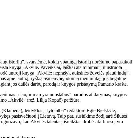
aug istorijų”, svarstėme, kokią ypatingą istoriją norėtume papasakoti
ista knyga „Akvilė. Paveikslai, laiškai atsiminimai”, iliustruota
irodė antroji knyga „Akvilė: neprašyk auksinės žuvelės plauti indų”,
as apie jautrią, ryškią asmenybę, įdomią menininkę, jos begalinę
ngiant jos dailės darbų parodą ir knygos pristatymą Pamario krašte.
Gyvenimas ir tau, ir man yra nuostabus” parodos atidarymas, knygos
lmo „Akvilė” (rež. Lilija Kopač) peržiūra.
ė (Klaipėda), leidyklos „Tyto alba” redaktorė Eglė Bielskytė,
ęs pasisvečiuoti į Lietuvą. Taip pat, susitikime žodį tarė Šilutės
prognozavo, kad Akvilės talentas, išreikštas drobės darbuose, yra
 parodos atidarymą.