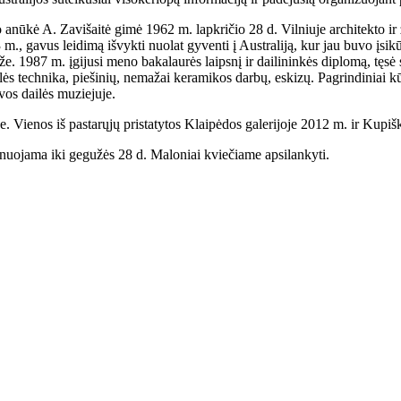
 anūkė A. Zavišaitė gimė 1962 m. lapkričio 28 d. Vilniuje architekto ir
m., gavus leidimą išvykti nuolat gyventi į Australiją, kur jau buvo įsikūr
že. 1987 m. įgijusi meno bakalaurės laipsnį ir dailininkės diplomą, tęsė
ės technika, piešinių, nemažai keramikos darbų, eskizų. Pagrindiniai kū
vos dailės muziejuje.
e. Vienos iš pastarųjų pristatytos Klaipėdos galerijoje 2012 m. ir Kupiš
ponuojama iki gegužės 28 d. Maloniai kviečiame apsilankyti.