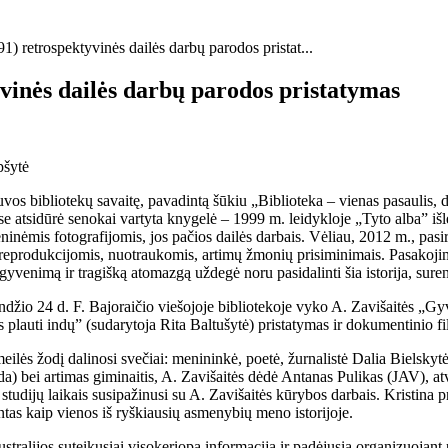
) retrospektyvinės dailės darbų parodos pristat...
yvinės dailės darbų parodos pristatymas
pšytė
os bibliotekų savaitę, pavadintą šūkiu „Biblioteka – vienas pasaulis, d
e atsidūrė senokai vartyta knygelė – 1999 m. leidykloje „Tyto alba” išle
ninėmis fotografijomis, jos pačios dailės darbais. Vėliau, 2012 m., pas
reprodukcijomis, nuotraukomis, artimų žmonių prisiminimais. Pasakojim
gyvenimą ir tragišką atomazgą uždegė noru pasidalinti šia istorija, sure
landžio 24 d. F. Bajoraičio viešojoje bibliotekoje vyko A. Zavišaitės „
plauti indų” (sudarytoja Rita Baltušytė) pristatymas ir dokumentinio fi
meilės žodį dalinosi svečiai: menininkė, poetė, žurnalistė Dalia Bielskyt
bei artimas giminaitis, A. Zavišaitės dėdė Antanas Pulikas (JAV), atvyk
studijų laikais susipažinusi su A. Zavišaitės kūrybos darbais. Kristina 
intas kaip vienos iš ryškiausių asmenybių meno istorijoje.
stralijos suteikusiai visokeriopą informaciją ir padėjusią organizuojant