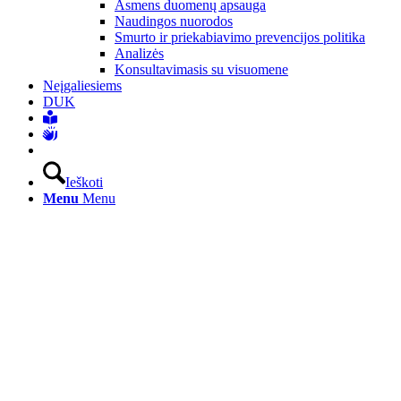
Asmens duomenų apsauga
Naudingos nuorodos
Smurto ir priekabiavimo prevencijos politika
Analizės
Konsultavimasis su visuomene
Neįgaliesiems
DUK
Ieškoti
Menu
Menu