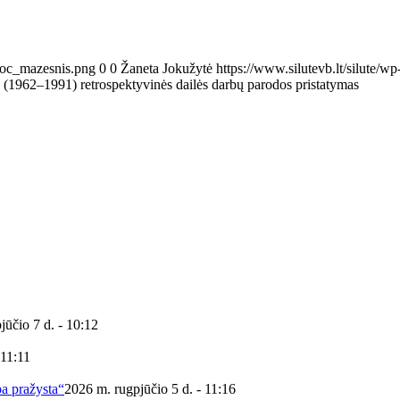
Proc_mazesnis.png
0
0
Žaneta Jokužytė
https://www.silutevb.lt/silute
s (1962–1991) retrospektyvinės dailės darbų parodos pristatymas
jūčio 7 d. - 10:12
 11:11
ba pražysta“
2026 m. rugpjūčio 5 d. - 11:16