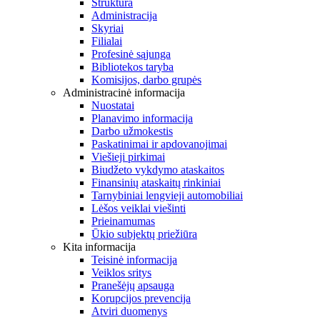
Struktūra
Administracija
Skyriai
Filialai
Profesinė sąjunga
Bibliotekos taryba
Komisijos, darbo grupės
Administracinė informacija
Nuostatai
Planavimo informacija
Darbo užmokestis
Paskatinimai ir apdovanojimai
Viešieji pirkimai
Biudžeto vykdymo ataskaitos
Finansinių ataskaitų rinkiniai
Tarnybiniai lengvieji automobiliai
Lėšos veiklai viešinti
Prieinamumas
Ūkio subjektų priežiūra
Kita informacija
Teisinė informacija
Veiklos sritys
Pranešėjų apsauga
Korupcijos prevencija
Atviri duomenys