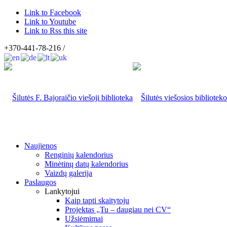
Link to Facebook
Link to Youtube
Link to Rss this site
+370-441-78-216 /
Naujienos
Renginių kalendorius
Minėtinų datų kalendorius
Vaizdų galerija
Paslaugos
Lankytojui
Kaip tapti skaitytoju
Projektas „Tu – daugiau nei CV“
Užsiėmimai