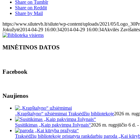
Share on Tumblr
Share on Reddit
Share by Mail
https://www.silutevb.lt/silute/wp-content/uploads/2021/05/Logo_30
Jokužytė
2014-04-29 16:00:34
2014-04-29 16:00:34
Akvilės Zavišaitė
MINĖTINOS DATOS
Facebook
Naujienos
„Krapštalyno“ užsiėmimai Traksėdžių bibliotekoje
2026 m. rugp
Susitikimas „Kaip pakvimpa žolynais“
2026 m. rugpjūčio 6 d. -
Traksėdžių bibliotekoje pristatyta rankdarbių paroda „Kai kūry