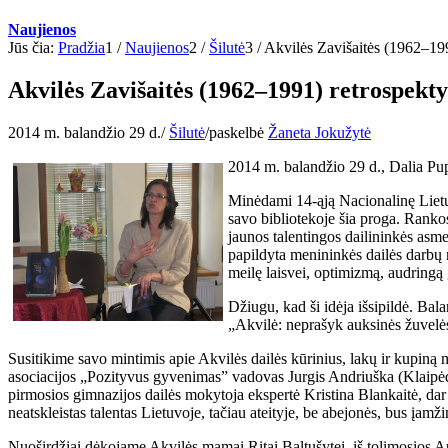
Naujienos
Jūs čia:
Pradžia
1
/
Naujienos
2
/
Šilutė
3
/
Akvilės Zavišaitės (1962–1991
Akvilės Zavišaitės (1962–1991) retrospekt
2014 m. balandžio 29 d.
/
Šilutė
/
paskelbė
Žaneta Jokužytė
2014 m. balandžio 29 d., Dalia Pu
Minėdami 14-ąją Nacionalinę Lietuv
savo bibliotekoje šia proga. Rankos
jaunos talentingos dailininkės asme
papildyta menininkės dailės darbų 
meilę laisvei, optimizmą, audringą 
Džiugu, kad ši idėja išsipildė. Ba
„Akvilė: neprašyk auksinės žuvelės 
Susitikime savo mintimis apie Akvilės dailės kūrinius, lakų ir kupiną 
asociacijos „Pozityvus gyvenimas” vadovas Jurgis Andriuška (Klaipėda) 
pirmosios gimnazijos dailės mokytoja ekspertė Kristina Blankaitė, dar 
neatskleistas talentas Lietuvoje, tačiau ateityje, be abejonės, bus įamž
Nuoširdžiai dėkojame Akvilės mamai Ritai Baltušytei, iš tolimosios Au