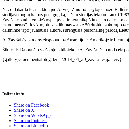
Na, o dabar keletas faktų apie Akvilę. Žinomo rašytojo Juozo Baltušio
studijavo anglų kalbos pedagogiką, tačiau studijas teko nutraukti 1983 
Zavišaitė studijavo piešimą, tapybą ir keramiką Niukaslio dailės koled
mano menas”. Jos kūrybinis palikimas – apie 50 drobių, sukurtų pastel
dailininkė tapo jauniausia autore, surengusia personalinę parodą Lietu
A. Zavišaitės parodos eksponuotos Australijoje, Amerikoje ir Lietuvoj
Šilutės F. Bajoraičio viešojoje bibliotekoje A. Zavišaitės paroda eks
{gallery}/documents/fotogalerija/2014_04_29_zavisaite{/gallery}
Dalintis įrašu
Share on Facebook
Share on X
Share on WhatsApp
Share on Pinterest
Share on LinkedIn