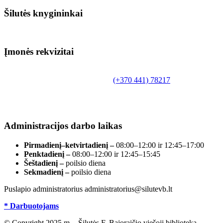
Šilutės knygininkai
Įmonės rekvizitai
Biudžetinė įstaiga.
Šilutės rajono savivaldybės Fridricho Bajoraičio
Tilžės g. 10, LT-99172, Šilutė, tel.
(+370 441) 78217
,
el. paštas info@silutevb.lt, www.silutevb.lt
Duomenys kaupiami ir saugomi Juridinių asmenų
registre, įmonės kodas 190700188.
Administracijos darbo laikas
Pirmadienį–ketvirtadienį –
08:00–12:00 ir 12:45–17:00
Penktadienį –
08:00–12:00 ir 12:45–15:45
Šeštadienį –
poilsio diena
Sekmadienį –
poilsio diena
Puslapio administratorius administratorius@silutevb.lt
* Darbuotojams
© Copyright 2025 m. - Šilutės F. Bajoraičio viešoji biblioteka