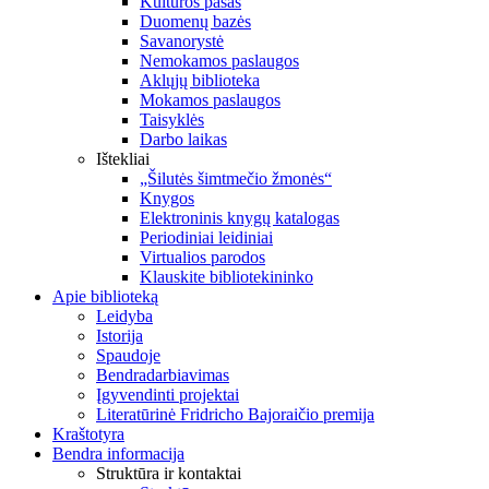
Kultūros pasas
Duomenų bazės
Savanorystė
Nemokamos paslaugos
Aklųjų biblioteka
Mokamos paslaugos
Taisyklės
Darbo laikas
Ištekliai
„Šilutės šimtmečio žmonės“
Knygos
Elektroninis knygų katalogas
Periodiniai leidiniai
Virtualios parodos
Klauskite bibliotekininko
Apie biblioteką
Leidyba
Istorija
Spaudoje
Bendradarbiavimas
Įgyvendinti projektai
Literatūrinė Fridricho Bajoraičio premija
Kraštotyra
Bendra informacija
Struktūra ir kontaktai