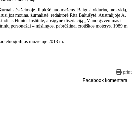
 žurnalistės šeimoje. Ji piešė nuo mažens. Baigusi vidurinę mokyklą,
usi jos motina, žurnalistė, redaktorė Rita Baltušytė. Australijoje A.
 studijas Hunter Institute, apsigynė disertaciją „Mano gyvenimas ir
rinių personažai – mįslingos, pabrėžtinai erotiškos moterys. 1989 m.
kio etnografijos muziejuje 2013 m.
print
Facebook komentarai