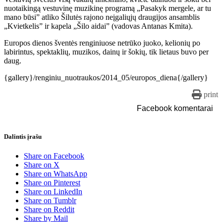
nuotaikingą vestuvinę muzikinę programą „Pasakyk mergele, ar tu
mano būsi” atliko Šilutės rajono neįgaliųjų draugijos ansamblis
„Kvietkelis” ir kapela „Šilo aidai” (vadovas Antanas Kmita).
Europos dienos šventės renginiuose netrūko juoko, kelionių po
labirintus, spektaklių, muzikos, dainų ir šokių, tik lietaus buvo per
daug.
{gallery}/renginiu_nuotraukos/2014_05/europos_diena{/gallery}
print
Facebook komentarai
Dalintis įrašu
Share on Facebook
Share on X
Share on WhatsApp
Share on Pinterest
Share on LinkedIn
Share on Tumblr
Share on Reddit
Share by Mail