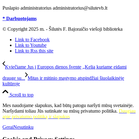
Puslapio administratorius administratorius@silutevb.lt
* Darbuotojams
© Copyright 2025 m. - Šilutės F. Bajoraičio viešoji biblioteka
Link to Facebook
Link to Youtube
Link to Rss this site
Kviečiame Jus į Europos dienos šventę „Kelią kuriame eidami
drauge su...
Mitas ir mitinio mąstymo atspindžiai šiuolaikinėje
kultūroje
Scroll to top
Mes naudojame slapukus, kad būtų patogu naršyti mūsų svetainėje.
Naršydami toliau Jūs sutinkate su mūsų privatumo politika.
Daugiau
apie privatumo politiką ir slapukus
Gerai
Nesutinku