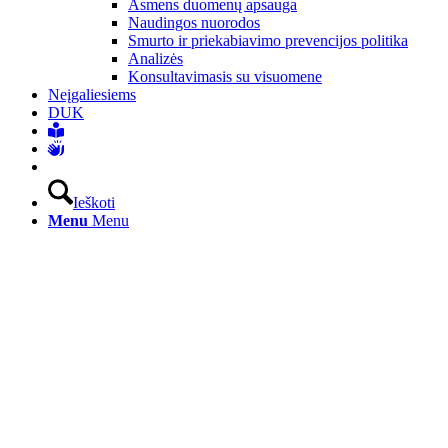
Asmens duomenų apsauga
Naudingos nuorodos
Smurto ir priekabiavimo prevencijos politika
Analizės
Konsultavimasis su visuomene
Neįgaliesiems
DUK
Ieškoti
Menu
Menu