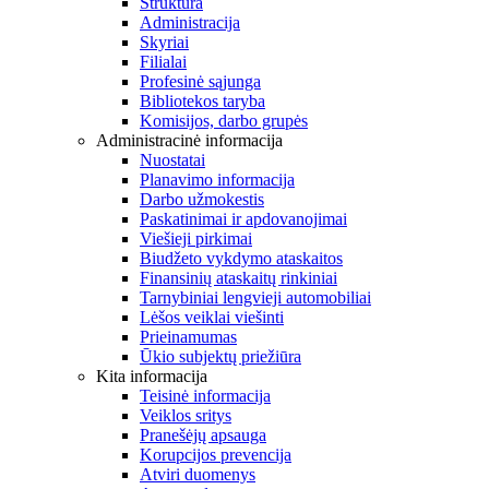
Struktūra
Administracija
Skyriai
Filialai
Profesinė sąjunga
Bibliotekos taryba
Komisijos, darbo grupės
Administracinė informacija
Nuostatai
Planavimo informacija
Darbo užmokestis
Paskatinimai ir apdovanojimai
Viešieji pirkimai
Biudžeto vykdymo ataskaitos
Finansinių ataskaitų rinkiniai
Tarnybiniai lengvieji automobiliai
Lėšos veiklai viešinti
Prieinamumas
Ūkio subjektų priežiūra
Kita informacija
Teisinė informacija
Veiklos sritys
Pranešėjų apsauga
Korupcijos prevencija
Atviri duomenys