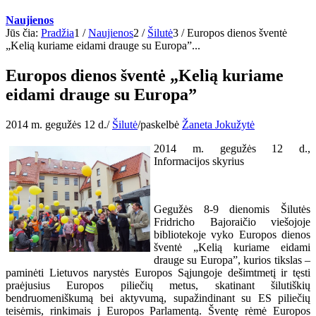
Naujienos
Jūs čia:
Pradžia
1
/
Naujienos
2
/
Šilutė
3
/
Europos dienos šventė
„Kelią kuriame eidami drauge su Europa”...
Europos dienos šventė „Kelią kuriame
eidami drauge su Europa”
2014 m. gegužės 12 d.
/
Šilutė
/
paskelbė
Žaneta Jokužytė
2014 m. gegužės 12 d.,
Informacijos skyrius
Gegužės 8-9 dienomis Šilutės
Fridricho Bajoraičio viešojoje
bibliotekoje vyko Europos dienos
šventė „Kelią kuriame eidami
drauge su Europa”, kurios tikslas –
paminėti Lietuvos narystės Europos Sąjungoje dešimtmetį ir tęsti
praėjusius Europos piliečių metus, skatinant šilutiškių
bendruomeniškumą bei aktyvumą, supažindinant su ES piliečių
teisėmis, rinkimais į Europos Parlamentą. Šventę rėmė Europos