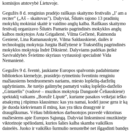
komisijos atstovybė Lietuvoje.
Gegužės 8 d. renginius pradėjo raiškaus skaitymo festivalis „I’ am a
reciter” („Aš – skaitovas”). Dalyviai, Šilutės rajono 13 pradinių
mokyklų mokiniai skaitė ir vaidino anglų kalba. Raiškaus skaitymo
festivalį organizavo Šilutės Pamario pagrindinės mokyklos anglų
kalbos mokytojos Asta Grigalienė, Vilma Gečienė, Raimonda
Genienė, Lina Ramanauskytė, Vilma Saldauskienė, dailės ir
technologijų mokytoja Jurgita Balčytienė ir Traksėdžių pagrindinės
mokyklos mokytoja Indrė Diksienė. Dalyviams padėkas įteikė
Savivaldybės Švietimo skyriaus vyriausioji specialistė Vida
Nemanienė.
Gegužės 9 d. šventė, jaukiame Europos spalvomis padabintame
bibliotekos kiemelyje, prasidėjo rytmetiniu šventiniu renginiu
mažiausiems bendruomenės nariams, miesto lopšelių-darželių
ugdytiniams. Jie turėjo galimybę pamatyti vaikų lopšelio-darželio
„Gintarėlis” (vadovė – muzikos mokytoja Danguolė Čeliauskienė)
spektaklį vaikams „Boružė Liputė”, kuriame pasakos veikėjai ieško
atsakymų į rūpimus klausimus: kas yra namai, kodėl juose gera ir ką
jie duoda kiekvienam iš mūsų, kas yra tikra draugystė ir
draugiškumas. Vėliau bibliotekos darbuotojos pravedė viktorinas
mažiesiems apie Europos Sąjungą. Dalyviai linksminosi muzikinėje
viktorinoje spėliodami, kurios šalies kalba skamba vaikiškos
dainelės. Juoko ir vaikiško šurmulio nenustelbė net išgąsdinti bandęs