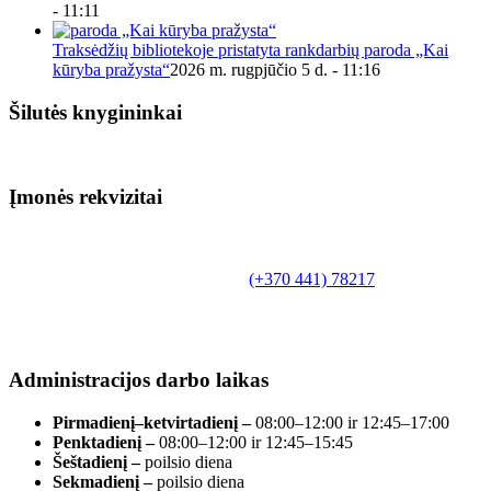
- 11:11
Traksėdžių bibliotekoje pristatyta rankdarbių paroda „Kai
kūryba pražysta“
2026 m. rugpjūčio 5 d. - 11:16
Šilutės knygininkai
Įmonės rekvizitai
Biudžetinė įstaiga.
Šilutės rajono savivaldybės Fridricho
Bajoraičio viešoji biblioteka
Tilžės g. 10, LT-99172, Šilutė, tel.
(+370 441) 78217
,
el. paštas info@silutevb.lt, www.silutevb.lt
Duomenys kaupiami ir saugomi Juridinių asmenų
registre, įmonės kodas 190700188.
Administracijos darbo laikas
Pirmadienį–ketvirtadienį –
08:00–12:00 ir 12:45–17:00
Penktadienį –
08:00–12:00 ir 12:45–15:45
Šeštadienį –
poilsio diena
Sekmadienį –
poilsio diena