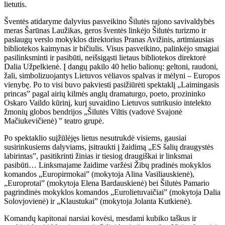
lietutis.
Šventės atidaryme dalyvius pasveikino Šilutės rajono savivaldybės
meras Šarūnas Laužikas, geros šventės linkėjo Šilutės turizmo ir
paslaugų verslo mokyklos direktorius Pranas Avižinis, artimiausias
bibliotekos kaimynas ir bičiulis. Visus pasveikino, palinkėjo smagiai
pasilinksminti ir pasibūti, neišsigąsti lietaus bibliotekos direktorė
Dalia Užpelkienė. Į dangų pakilo 40 helio balionų: geltoni, raudoni,
žali, simbolizuojantys Lietuvos vėliavos spalvas ir mėlyni – Europos
vienybę. Po to visi buvo pakviesti pasižiūrėti spektaklį „Laimingasis
princas” pagal airių kilmės anglų dramaturgo, poeto, prozininko
Oskaro Vaildo kūrinį, kurį suvaidino Lietuvos sutrikusio intelekto
žmonių globos bendrijos „Šilutės Viltis (vadovė Svajonė
Mačiukevičienė) ” teatro grupė.
Po spektaklio suįžūlėjęs lietus nesutrukdė visiems, gausiai
susirinkusiems dalyviams, įsitraukti į žaidimą „ES šalių draugystės
labirintas”, pasitikrinti žinias ir tiesiog draugiškai ir linksmai
pasibūti… Linksmajame žaidime varžėsi Žibų pradinės mokyklos
komandos „Europirmokai” (mokytoja Alina Vasiliauskienė),
„Europrotai” (mokytoja Elena Bardauskienė) bei Šilutės Pamario
pagrindinės mokyklos komandos „Eurolietuvaičiai” (mokytoja Dalia
Solovjovienė) ir „Klaustukai” (mokytoja Jolanta Kutkienė).
Komandų kapitonai narsiai kovėsi, mesdami kubiko taškus ir