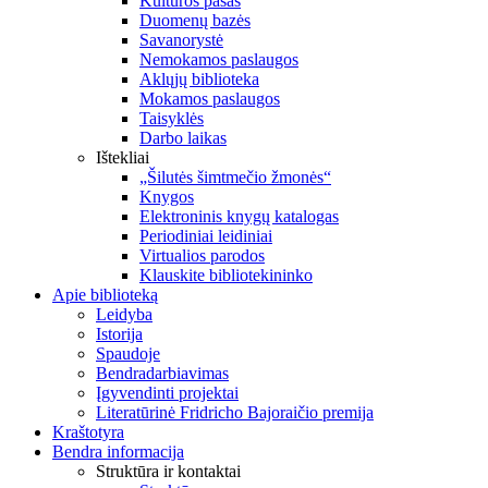
Kultūros pasas
Duomenų bazės
Savanorystė
Nemokamos paslaugos
Aklųjų biblioteka
Mokamos paslaugos
Taisyklės
Darbo laikas
Ištekliai
„Šilutės šimtmečio žmonės“
Knygos
Elektroninis knygų katalogas
Periodiniai leidiniai
Virtualios parodos
Klauskite bibliotekininko
Apie biblioteką
Leidyba
Istorija
Spaudoje
Bendradarbiavimas
Įgyvendinti projektai
Literatūrinė Fridricho Bajoraičio premija
Kraštotyra
Bendra informacija
Struktūra ir kontaktai