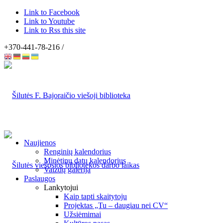
Link to Facebook
Link to Youtube
Link to Rss this site
+370-441-78-216 /
Naujienos
Renginių kalendorius
Minėtinų datų kalendorius
Vaizdų galerija
Paslaugos
Lankytojui
Kaip tapti skaitytoju
Projektas „Tu – daugiau nei CV“
Užsiėmimai