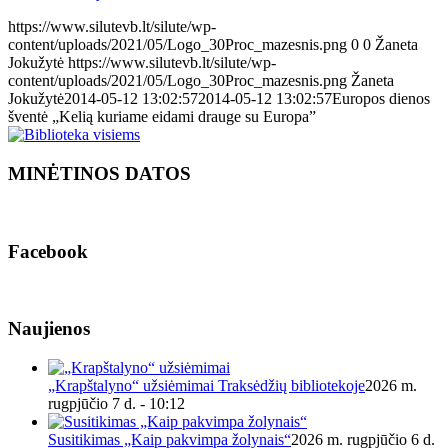
https://www.silutevb.lt/silute/wp-
content/uploads/2021/05/Logo_30Proc_mazesnis.png
0
0
Žaneta
Jokužytė
https://www.silutevb.lt/silute/wp-
content/uploads/2021/05/Logo_30Proc_mazesnis.png
Žaneta
Jokužytė
2014-05-12 13:02:57
2014-05-12 13:02:57
Europos dienos
šventė „Kelią kuriame eidami drauge su Europa”
MINĖTINOS DATOS
Facebook
Naujienos
„Krapštalyno“ užsiėmimai Traksėdžių bibliotekoje
2026 m.
rugpjūčio 7 d. - 10:12
Susitikimas „Kaip pakvimpa žolynais“
2026 m. rugpjūčio 6 d.