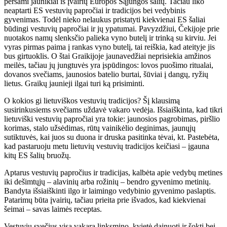
peršami jaunikiai iš įvairių Europos Sąjungos šalių. Tačiau liko
neaptarti ES vestuvių papročiai ir tradicijos bei vedybinis
gyvenimas. Todėl nieko nelaukus pristatyti kiekvienai ES šaliai
būdingi vestuvių papročiai ir jų ypatumai. Pavyzdžiui, Čekijoje prie
nuotakos namų slenksčio palieka vyno butelį ir trinką su kirviu. Jei
vyras pirmas paima į rankas vyno butelį, tai reiškia, kad ateityje jis
bus girtuoklis. O štai Graikijoje jaunavedžiai neprisiekia amžinos
meilės, tačiau jų jungtuvės yra įspūdingos: lovos puošimo ritualai,
dovanos svečiams, jaunosios batelio burtai, šūviai į dangų, ryžių
lietus. Graikų jaunieji ilgai turi ką prisiminti.
O kokios gi lietuviškos vestuvių tradicijos? Šį klausimą
susirinkusiems svečiams uždavė vakaro vedėja. Išsiaiškinta, kad tikri
lietuviški vestuvių papročiai yra tokie: jaunosios pagrobimas, piršlio
korimas, stalo užsėdimas, rūtų vainikėlio deginimas, jaunųjų
sutiktuvės, kai juos su duona ir druska pasitinka tėvai, kt. Pastebėta,
kad pastaruoju metu lietuvių vestuvių tradicijos keičiasi – įgauna
kitų ES šalių bruožų.
Aptarus vestuvių papročius ir tradicijas, kalbėta apie vedybų metines
iki dešimtųjų – alavinių arba rožinių – bendro gyvenimo metinių.
Bandyta išsiaiškinti ilgo ir laimingo vedybinio gyvenimo paslaptis.
Patarimų būta įvairių, tačiau prieita prie išvados, kad kiekvienai
šeimai – savas laimės receptas.
Vestuvių svečius visą vakarą linksmino, kvietė dainuoti ir šokti bei