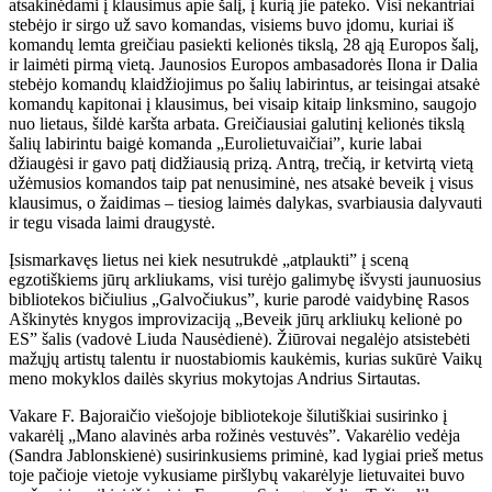
atsakinėdami į klausimus apie šalį, į kurią jie pateko. Visi nekantriai
stebėjo ir sirgo už savo komandas, visiems buvo įdomu, kuriai iš
komandų lemta greičiau pasiekti kelionės tikslą, 28 ąją Europos šalį,
ir laimėti pirmą vietą. Jaunosios Europos ambasadorės Ilona ir Dalia
stebėjo komandų klaidžiojimus po šalių labirintus, ar teisingai atsakė
komandų kapitonai į klausimus, bei visaip kitaip linksmino, saugojo
nuo lietaus, šildė karšta arbata. Greičiausiai galutinį kelionės tikslą
šalių labirintu baigė komanda „Eurolietuvaičiai”, kurie labai
džiaugėsi ir gavo patį didžiausią prizą. Antrą, trečią, ir ketvirtą vietą
užėmusios komandos taip pat nenusiminė, nes atsakė beveik į visus
klausimus, o žaidimas – tiesiog laimės dalykas, svarbiausia dalyvauti
ir tegu visada laimi draugystė.
Įsismarkavęs lietus nei kiek nesutrukdė „atplaukti” į sceną
egzotiškiems jūrų arkliukams, visi turėjo galimybę išvysti jaunuosius
bibliotekos bičiulius „Galvočiukus”, kurie parodė vaidybinę Rasos
Aškinytės knygos improvizaciją „Beveik jūrų arkliukų kelionė po
ES” šalis (vadovė Liuda Nausėdienė). Žiūrovai negalėjo atsistebėti
mažųjų artistų talentu ir nuostabiomis kaukėmis, kurias sukūrė Vaikų
meno mokyklos dailės skyrius mokytojas Andrius Sirtautas.
Vakare F. Bajoraičio viešojoje bibliotekoje šilutiškiai susirinko į
vakarėlį „Mano alavinės arba rožinės vestuvės”. Vakarėlio vedėja
(Sandra Jablonskienė) susirinkusiems priminė, kad lygiai prieš metus
toje pačioje vietoje vykusiame piršlybų vakarėlyje lietuvaitei buvo