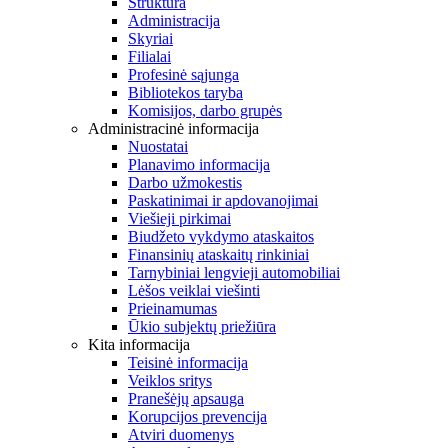
Struktūra
Administracija
Skyriai
Filialai
Profesinė sąjunga
Bibliotekos taryba
Komisijos, darbo grupės
Administracinė informacija
Nuostatai
Planavimo informacija
Darbo užmokestis
Paskatinimai ir apdovanojimai
Viešieji pirkimai
Biudžeto vykdymo ataskaitos
Finansinių ataskaitų rinkiniai
Tarnybiniai lengvieji automobiliai
Lėšos veiklai viešinti
Prieinamumas
Ūkio subjektų priežiūra
Kita informacija
Teisinė informacija
Veiklos sritys
Pranešėjų apsauga
Korupcijos prevencija
Atviri duomenys