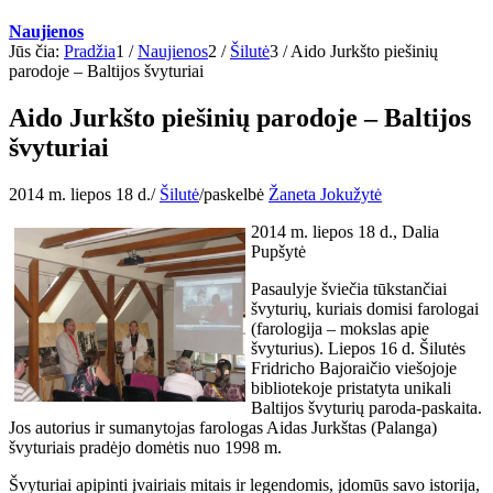
Naujienos
Jūs čia:
Pradžia
1
/
Naujienos
2
/
Šilutė
3
/
Aido Jurkšto piešinių
parodoje – Baltijos švyturiai
Aido Jurkšto piešinių parodoje – Baltijos
švyturiai
2014 m. liepos 18 d.
/
Šilutė
/
paskelbė
Žaneta Jokužytė
2014 m. liepos 18 d., Dalia
Pupšytė
Pasaulyje šviečia tūkstančiai
švyturių, kuriais domisi farologai
(farologija – mokslas apie
švyturius). Liepos 16 d. Šilutės
Fridricho Bajoraičio viešojoje
bibliotekoje pristatyta unikali
Baltijos švyturių paroda-paskaita.
Jos autorius ir sumanytojas farologas Aidas Jurkštas (Palanga)
švyturiais pradėjo domėtis nuo 1998 m.
Švyturiai apipinti įvairiais mitais ir legendomis, įdomūs savo istorija,