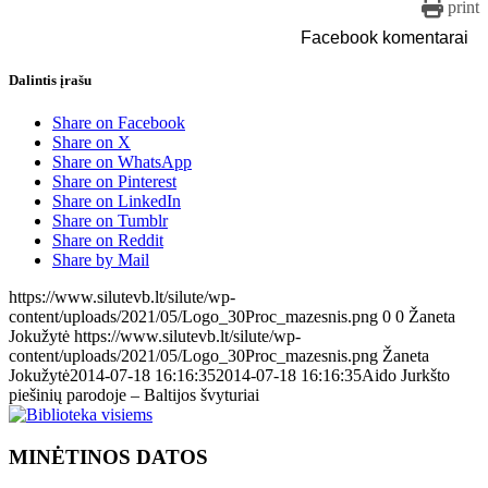
print
Facebook komentarai
Dalintis įrašu
Share on Facebook
Share on X
Share on WhatsApp
Share on Pinterest
Share on LinkedIn
Share on Tumblr
Share on Reddit
Share by Mail
https://www.silutevb.lt/silute/wp-
content/uploads/2021/05/Logo_30Proc_mazesnis.png
0
0
Žaneta
Jokužytė
https://www.silutevb.lt/silute/wp-
content/uploads/2021/05/Logo_30Proc_mazesnis.png
Žaneta
Jokužytė
2014-07-18 16:16:35
2014-07-18 16:16:35
Aido Jurkšto
piešinių parodoje – Baltijos švyturiai
MINĖTINOS DATOS