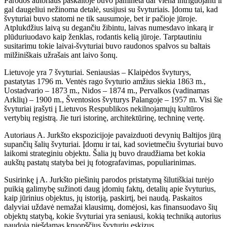
Parodos autoriaus paskaitoje buvo paminėta dar viena intriguojanti ir
gal daugeliui nežinoma detalė, susijusi su švyturiais. Įdomu tai, kad
švyturiai buvo statomi ne tik sausumoje, bet ir pačioje jūroje.
Atplukdžius laivą su degančiu žibintu, laivas numesdavo inkarą ir
plūduriuodavo kaip ženklas, rodantis kelią jūroje. Tarptautiniu
susitarimu tokie laivai-švyturiai buvo raudonos spalvos su baltais
milžiniškais užrašais ant laivo šonų.
Lietuvoje yra 7 švyturiai. Seniausias – Klaipėdos švyturys,
pastatytas 1796 m. Ventės rago švyturio amžius siekia 1863 m.,
Uostadvario – 1873 m., Nidos – 1874 m., Pervalkos (vadinamas
Arklių) – 1900 m., Šventosios švyturys Palangoje – 1957 m. Visi šie
švyturiai įrašyti į Lietuvos Respublikos nekilnojamųjų kultūros
vertybių registrą. Jie turi istorinę, architektūrinę, techninę vertę.
Autoriaus A. Jurkšto ekspozicijoje pavaizduoti devynių Baltijos jūrą
supančių šalių švyturiai. Įdomu ir tai, kad sovietmečiu švyturiai buvo
laikomi strateginiu objektu. Šalia jų buvo draudžiama bet kokia
aukštų pastatų statyba bei jų fotografavimas, populiarinimas.
Susirinkę į A. Jurkšto piešinių parodos pristatymą šilutiškiai turėjo
puikią galimybę sužinoti daug įdomių faktų, detalių apie švyturius,
kaip jūrinius objektus, jų istoriją, paskirtį, bei naudą. Paskaitos
dalyviai uždavė nemažai klausimų, domėjosi, kas finansuodavo šių
objektų statybą, kokie švyturiai yra seniausi, kokią techniką autorius
naudoja piešdamas kruopščius švyturių eskizus.