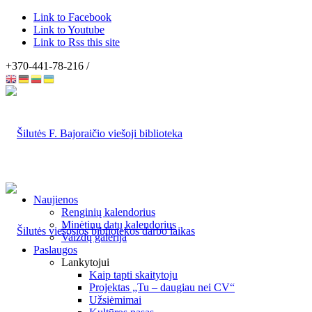
Link to Facebook
Link to Youtube
Link to Rss this site
+370-441-78-216 /
Naujienos
Renginių kalendorius
Minėtinų datų kalendorius
Vaizdų galerija
Paslaugos
Lankytojui
Kaip tapti skaitytoju
Projektas „Tu – daugiau nei CV“
Užsiėmimai