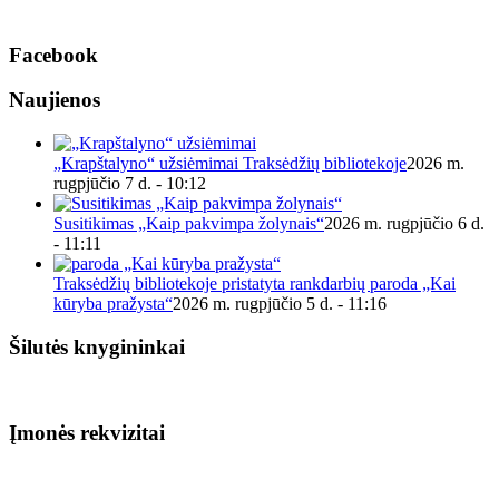
Facebook
Naujienos
„Krapštalyno“ užsiėmimai Traksėdžių bibliotekoje
2026 m.
rugpjūčio 7 d. - 10:12
Susitikimas „Kaip pakvimpa žolynais“
2026 m. rugpjūčio 6 d.
- 11:11
Traksėdžių bibliotekoje pristatyta rankdarbių paroda „Kai
kūryba pražysta“
2026 m. rugpjūčio 5 d. - 11:16
Šilutės knygininkai
Įmonės rekvizitai
Biudžetinė įstaiga.
Šilutės rajono savivaldybės Fridricho
Bajoraičio viešoji biblioteka