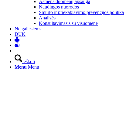
Asmens duomenų apsauga
Naudingos nuorodos
Smurto ir priekabiavimo prevencijos politika
Analizės
Konsultavimasis su visuomene
Neįgaliesiems
DUK
Ieškoti
Menu
Menu