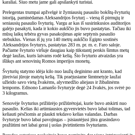
karaliai. Šiuo metu jame gali apsilankyti turistai.
Prelegentas trumpai apžvelgė ir žymiausių pasaulio bokštų-švyturių
istoriją, paminėdamas Aleksandrijos švyturį – vieną iš pirmųjų ir
seniausių pasaulio švyturių. Vargu ar kas iš susirinkusios auditorijos
galėjo pasakyti, kada ir kokio aukščio jis buvo pastatytas. Tačiau iki
mūsų laikų tebėra gyvas pasakojimas apie septynis pasaulio
stebuklus. Vienas iš jų yra 140 metrų aukščio Egipto sostinės
Aleksandrijos švyturys, pastatytas 283 m. pr. m. e. Faro saloje.
Pačiame švyturio viršuje daugiau kaip tūkstantį penkis šimtus metų
degė laužas, kuris laivams rodė kelią. Šio švyturio atvaizdas yra
išlikęs ant senovinių Romos imperijos monetų.
Švyturių statymo idėja kilo nuo laužų deginimo ant kranto, kad
jūreiviai jūroje matytų kelią. Tik praėjusiame šimtmetyje laužai
užleido savo vietą žvakėms, alyvmedžio aliejaus ir žibalinėms
lempoms. Edisono Lamanšo švyturyje degė 24 žvakės, jos svėrė po
3 kilogramus.
Senovėje švyturius prižiūrėjo prižiūrėtojai, kurie buvo atskirti nuo
pasaulio. Kelias iki artimiausios gyvenvietės buvo labai tolimas, tad
keliauti pėsčiomis ar plaukti tekdavo kelias valandas. Darbas
švyturyje buvo labai pavojingas – įsisiautėjusi jūra grasindavo
pražūtimi net labai gerai į uolas įtvirtintiems švyturiams.