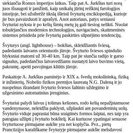
siekiančia Romos imperijos laikus. Taip pat A. Jurkštas turi norą
juos išsaugoti ir įamžinti, kaip unikalų jūrinį reiškinį farologijos
istorijoje, bei užsibrėžė tikslą išleisti švyturių enciklopediją, kurioje
jie bus pavaizduoti ir aprašyti. Anot autoriaus, patys seniausi
švyturiai nyksta ir po kelių šimtų metų jų gali tiesiog nelikti. Nuolat
tobulėjančios modernios technologijos, navigacinės, skaitmeninės
sistemos prisideda prie švyturių paskirties silpnėjimo tendencijų.
Švyturys (angl. lighthouse) – bokštas, skleidžiantis šviesą,
padedantis laivams orientuotis jūroje. Švyturio šviesos spindulio
blyksniai matomi už 30-40 km. Taip pat jie siunčia radijo ir garso
signalus, padedančius laivavedžiams nustatyti laivo buvimo vietą,
pakrantę, apeiti pavojingas kliūtis jūroje.
Paskaitoje A. Jurkštas paminėjo ir XIX a. švedų mokslininką, fiziką
ir inžinierių, Nobelio fizikos premijos laureatą N.G. Daleną ir jo
nuopelnus išrandant švyturio šviesos šaltinio uždegimo ir
užgesinimo automatinius įrenginius.
Švyturiai palydi laivus į tolimas keliones, rodo kelią nepažįstamuose
vandenynuose, neleidžia paklysti, užplaukti ant povandeninių uolų.
Švyturio viduje paprastai būna sraigtinės formos laiptai, nes taip yra
patogiau užlipti į švyturio bokštelį. Kai kuriuose ypatingai senuose
švyturiuose pirmajame aukšte yra net koplyčia. Pvz., pietų
Prancūzijos karališkame švyturyje pirmajame aukšte melsdavosi