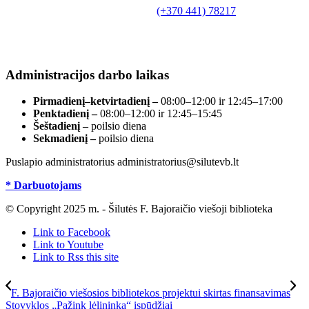
Tilžės g. 10, LT-99172, Šilutė, tel.
(+370 441) 78217
,
el. paštas info@silutevb.lt, www.silutevb.lt
Duomenys kaupiami ir saugomi Juridinių asmenų
registre, įmonės kodas 190700188.
Administracijos darbo laikas
Pirmadienį–ketvirtadienį –
08:00–12:00 ir 12:45–17:00
Penktadienį –
08:00–12:00 ir 12:45–15:45
Šeštadienį –
poilsio diena
Sekmadienį –
poilsio diena
Puslapio administratorius administratorius@silutevb.lt
* Darbuotojams
© Copyright 2025 m. - Šilutės F. Bajoraičio viešoji biblioteka
Link to Facebook
Link to Youtube
Link to Rss this site
F. Bajoraičio viešosios bibliotekos projektui skirtas finansavimas
Stovyklos „Pažink lėlininką“ įspūdžiai