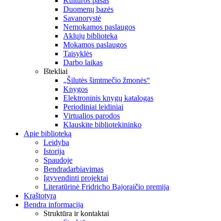
Kultūros pasas
Duomenų bazės
Savanorystė
Nemokamos paslaugos
Aklųjų biblioteka
Mokamos paslaugos
Taisyklės
Darbo laikas
Ištekliai
„Šilutės šimtmečio žmonės“
Knygos
Elektroninis knygų katalogas
Periodiniai leidiniai
Virtualios parodos
Klauskite bibliotekininko
Apie biblioteką
Leidyba
Istorija
Spaudoje
Bendradarbiavimas
Įgyvendinti projektai
Literatūrinė Fridricho Bajoraičio premija
Kraštotyra
Bendra informacija
Struktūra ir kontaktai