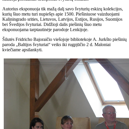
Autorius eksponuoja tik mažą dalį savo švyturių eskizų kolekcijos,
kurių šiuo metu turi nupiešęs apie 1500. Piešiniuose vaizduojami
Kaliningrado srities, Lietuvos, Latvijos, Estijos, Rusijos, Suomijos
bei Švedijos švyturiai. Didžioji dalis piešinių šiuo metu
eksponuojama tarptautinėje parodoje Lenkijoje.
Šilutės Fridricho Bajoraičio viešojoje bibliotekoje A. Jurkšto piešinių
paroda „Baltijos švyturiai“ veiks iki rugpjūčio 2 d. Maloniai
kviečiame apsilankyti.