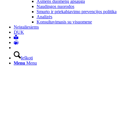
Asmens duomenų apsauga
Naudingos nuorodos
Smurto ir priekabiavimo prevencijos politika
Analizės
Konsultavimasis su visuomene
Neįgaliesiems
DUK
Ieškoti
Menu
Menu