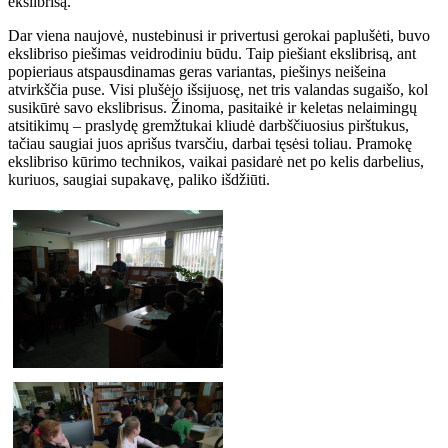
ekslibrisą.
Dar viena naujovė, nustebinusi ir privertusi gerokai paplušėti, buvo
ekslibriso piešimas veidrodiniu būdu. Taip piešiant ekslibrisą, ant
popieriaus atspausdinamas geras variantas, piešinys neišeina
atvirkščia puse. Visi plušėjo išsijuosę, net tris valandas sugaišo, kol
susikūrė savo ekslibrisus. Žinoma, pasitaikė ir keletas nelaimingų
atsitikimų – praslydę gremžtukai kliudė darbščiuosius pirštukus,
tačiau saugiai juos aprišus tvarsčiu, darbai tęsėsi toliau. Pramokę
ekslibriso kūrimo technikos, vaikai pasidarė net po kelis darbelius,
kuriuos, saugiai supakavę, paliko išdžiūti.