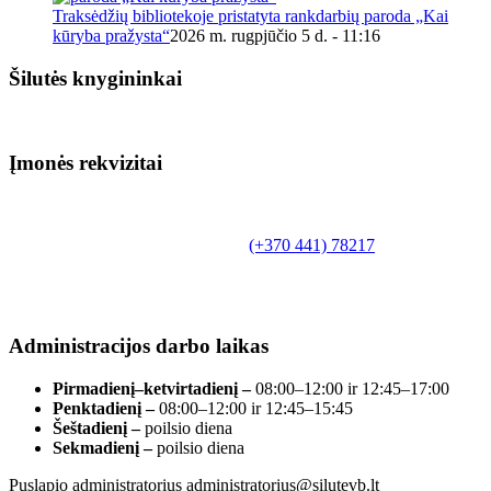
Traksėdžių bibliotekoje pristatyta rankdarbių paroda „Kai
kūryba pražysta“
2026 m. rugpjūčio 5 d. - 11:16
Šilutės knygininkai
Įmonės rekvizitai
Biudžetinė įstaiga.
Šilutės rajono savivaldybės Fridricho
Bajoraičio viešoji biblioteka
Tilžės g. 10, LT-99172, Šilutė, tel.
(+370 441) 78217
,
el. paštas info@silutevb.lt, www.silutevb.lt
Duomenys kaupiami ir saugomi Juridinių asmenų
registre, įmonės kodas 190700188.
Administracijos darbo laikas
Pirmadienį–ketvirtadienį –
08:00–12:00 ir 12:45–17:00
Penktadienį –
08:00–12:00 ir 12:45–15:45
Šeštadienį –
poilsio diena
Sekmadienį –
poilsio diena
Puslapio administratorius administratorius@silutevb.lt