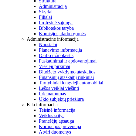
Struktūra
Administracija
Skyriai
Filialai
Profesinė sąjunga
Bibliotekos taryba
Komisijos, darbo grupės
Administracinė informacija
Nuostatai
Planavimo informacija
Darbo užmokestis
Paskatinimai ir apdovanojimai
Viešieji pirkimai
Biudžeto vykdymo ataskaitos
Finansinių ataskaitų rinkiniai
Tarnybiniai lengvieji automobiliai
Lėšos veiklai viešinti
Prieinamumas
Ūkio subjektų priežiūra
Kita informacija
Teisinė informacija
Veiklos sritys
Pranešėjų apsauga
Korupcijos prevencija
Atviri duomenys