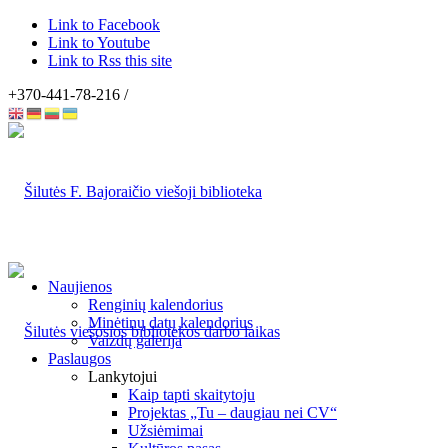
Link to Facebook
Link to Youtube
Link to Rss this site
+370-441-78-216 /
Naujienos
Renginių kalendorius
Minėtinų datų kalendorius
Vaizdų galerija
Paslaugos
Lankytojui
Kaip tapti skaitytoju
Projektas „Tu – daugiau nei CV“
Užsiėmimai