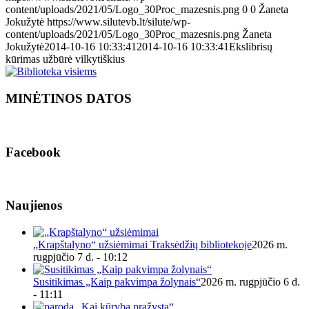
content/uploads/2021/05/Logo_30Proc_mazesnis.png
0
0
Žaneta
Jokužytė
https://www.silutevb.lt/silute/wp-
content/uploads/2021/05/Logo_30Proc_mazesnis.png
Žaneta
Jokužytė
2014-10-16 10:33:41
2014-10-16 10:33:41
Ekslibrisų
kūrimas užbūrė vilkytiškius
MINĖTINOS DATOS
Facebook
Naujienos
„Krapštalyno“ užsiėmimai Traksėdžių bibliotekoje
2026 m.
rugpjūčio 7 d. - 10:12
Susitikimas „Kaip pakvimpa žolynais“
2026 m. rugpjūčio 6 d.
- 11:11