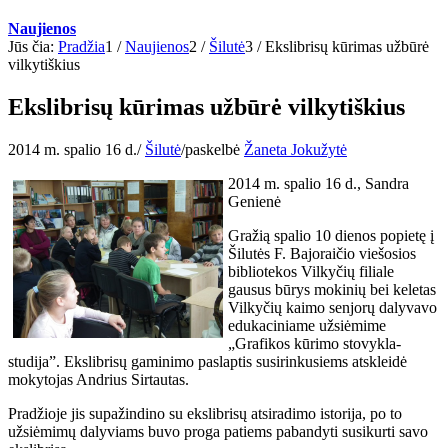
Naujienos
Jūs čia:
Pradžia
1
/
Naujienos
2
/
Šilutė
3
/
Ekslibrisų kūrimas užbūrė
vilkytiškius
Ekslibrisų kūrimas užbūrė vilkytiškius
2014 m. spalio 16 d.
/
Šilutė
/
paskelbė
Žaneta Jokužytė
2014 m. spalio 16 d., Sandra
Genienė
Gražią spalio 10 dienos popietę į
Šilutės F. Bajoraičio viešosios
bibliotekos Vilkyčių filiale
gausus būrys mokinių bei keletas
Vilkyčių kaimo senjorų dalyvavo
edukaciniame užsiėmime
„Grafikos kūrimo stovykla-
studija”. Ekslibrisų gaminimo paslaptis susirinkusiems atskleidė
mokytojas Andrius Sirtautas.
Pradžioje jis supažindino su ekslibrisų atsiradimo istorija, po to
užsiėmimų dalyviams buvo proga patiems pabandyti susikurti savo