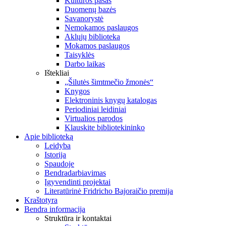
Kultūros pasas
Duomenų bazės
Savanorystė
Nemokamos paslaugos
Aklųjų biblioteka
Mokamos paslaugos
Taisyklės
Darbo laikas
Ištekliai
„Šilutės šimtmečio žmonės“
Knygos
Elektroninis knygų katalogas
Periodiniai leidiniai
Virtualios parodos
Klauskite bibliotekininko
Apie biblioteką
Leidyba
Istorija
Spaudoje
Bendradarbiavimas
Įgyvendinti projektai
Literatūrinė Fridricho Bajoraičio premija
Kraštotyra
Bendra informacija
Struktūra ir kontaktai