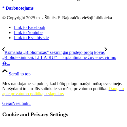
* Darbuotojams
© Copyright 2025 m. - Šilutės F. Bajoraičio viešoji biblioteka
Link to Facebook
Link to Youtube
Link to Rss this site
Komanda „Bibliomixas” sėkmingai pradėjo protų kovas
„Bibliotekininkai: LI-LA-RU” – tarptautiniame žuvienės virimo
�...
Scroll to top
Mes naudojame slapukus, kad būtų patogu naršyti mūsų svetainėje.
Naršydami toliau Jūs sutinkate su mūsų privatumo politika.
Daugiau
apie privatumo politiką ir slapukus
Gerai
Nesutinku
Cookie and Privacy Settings