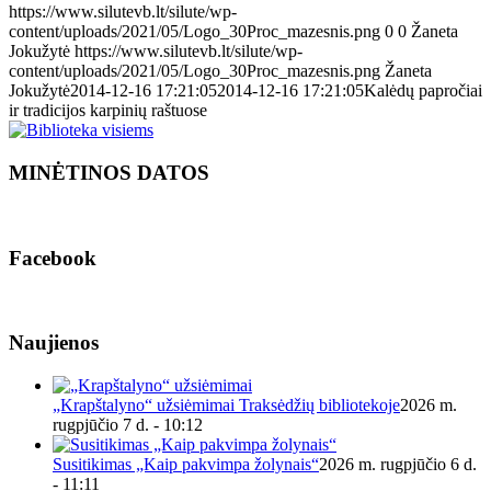
https://www.silutevb.lt/silute/wp-
content/uploads/2021/05/Logo_30Proc_mazesnis.png
0
0
Žaneta
Jokužytė
https://www.silutevb.lt/silute/wp-
content/uploads/2021/05/Logo_30Proc_mazesnis.png
Žaneta
Jokužytė
2014-12-16 17:21:05
2014-12-16 17:21:05
Kalėdų papročiai
ir tradicijos karpinių raštuose
MINĖTINOS DATOS
Facebook
Naujienos
„Krapštalyno“ užsiėmimai Traksėdžių bibliotekoje
2026 m.
rugpjūčio 7 d. - 10:12
Susitikimas „Kaip pakvimpa žolynais“
2026 m. rugpjūčio 6 d.
- 11:11