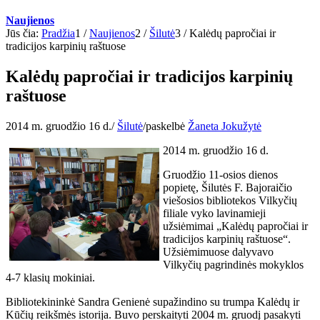
Naujienos
Jūs čia:
Pradžia
1
/
Naujienos
2
/
Šilutė
3
/
Kalėdų papročiai ir
tradicijos karpinių raštuose
Kalėdų papročiai ir tradicijos karpinių
raštuose
2014 m. gruodžio 16 d.
/
Šilutė
/
paskelbė
Žaneta Jokužytė
2014 m. gruodžio 16 d.
Gruodžio 11-osios dienos
popietę, Šilutės F. Bajoraičio
viešosios bibliotekos Vilkyčių
filiale vyko lavinamieji
užsiėmimai „Kalėdų papročiai ir
tradicijos karpinių raštuose“.
Užsiėmimuose dalyvavo
Vilkyčių pagrindinės mokyklos
4-7 klasių mokiniai.
Bibliotekininkė Sandra Genienė supažindino su trumpa Kalėdų ir
Kūčių reikšmės istorija. Buvo perskaityti 2004 m. gruodį pasakyti