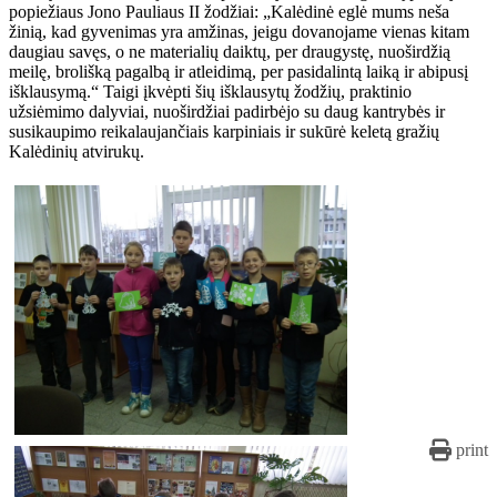
popiežiaus Jono Pauliaus II žodžiai: „Kalėdinė eglė mums neša
žinią, kad gyvenimas yra amžinas, jeigu dovanojame vienas kitam
daugiau savęs, o ne materialių daiktų, per draugystę, nuoširdžią
meilę, brolišką pagalbą ir atleidimą, per pasidalintą laiką ir abipusį
išklausymą.“ Taigi įkvėpti šių išklausytų žodžių, praktinio
užsiėmimo dalyviai, nuoširdžiai padirbėjo su daug kantrybės ir
susikaupimo reikalaujančiais karpiniais ir sukūrė keletą gražių
Kalėdinių atvirukų.
print