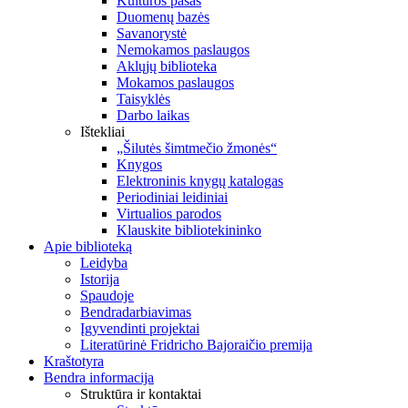
Kultūros pasas
Duomenų bazės
Savanorystė
Nemokamos paslaugos
Aklųjų biblioteka
Mokamos paslaugos
Taisyklės
Darbo laikas
Ištekliai
„Šilutės šimtmečio žmonės“
Knygos
Elektroninis knygų katalogas
Periodiniai leidiniai
Virtualios parodos
Klauskite bibliotekininko
Apie biblioteką
Leidyba
Istorija
Spaudoje
Bendradarbiavimas
Įgyvendinti projektai
Literatūrinė Fridricho Bajoraičio premija
Kraštotyra
Bendra informacija
Struktūra ir kontaktai