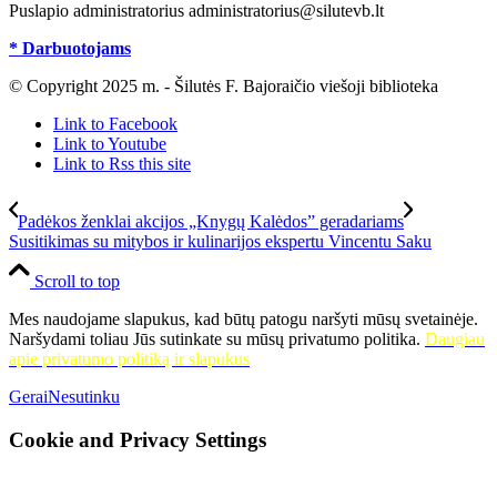
Puslapio administratorius administratorius@silutevb.lt
* Darbuotojams
© Copyright 2025 m. - Šilutės F. Bajoraičio viešoji biblioteka
Link to Facebook
Link to Youtube
Link to Rss this site
Padėkos ženklai akcijos „Knygų Kalėdos” geradariams
Susitikimas su mitybos ir kulinarijos ekspertu Vincentu Saku
Scroll to top
Mes naudojame slapukus, kad būtų patogu naršyti mūsų svetainėje.
Naršydami toliau Jūs sutinkate su mūsų privatumo politika.
Daugiau
apie privatumo politiką ir slapukus
Gerai
Nesutinku
Cookie and Privacy Settings