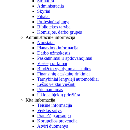
Struktūra
Administracija
Skyriai
Filialai
Profesinė sąjunga
Bibliotekos taryba
Komisijos, darbo grupės
Administracinė informacija
Nuostatai
Planavimo informacija
Darbo užmokestis
Paskatinimai ir apdovanojimai
Viešieji pirkimai
Biudžeto vykdymo ataskaitos
Finansinių ataskaitų rinkiniai
Tarnybiniai lengvieji automobiliai
Lėšos veiklai viešinti
Prieinamumas
Ūkio subjektų priežiūra
Kita informacija
Teisinė informacija
Veiklos sritys
Pranešėjų apsauga
Korupcijos prevencija
Atviri duomenys