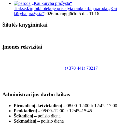
Traksėdžių bibliotekoje pristatyta rankdarbių paroda „Kai
kūryba pražysta“
2026 m. rugpjūčio 5 d. - 11:16
Šilutės knygininkai
Įmonės rekvizitai
Biudžetinė įstaiga.
Šilutės rajono savivaldybės Fridricho
Bajoraičio viešoji biblioteka
Tilžės g. 10, LT-99172, Šilutė, tel.
(+370 441) 78217
,
el. paštas info@silutevb.lt, www.silutevb.lt
Duomenys kaupiami ir saugomi Juridinių asmenų
registre, įmonės kodas 190700188.
Administracijos darbo laikas
Pirmadienį–ketvirtadienį –
08:00–12:00 ir 12:45–17:00
Penktadienį –
08:00–12:00 ir 12:45–15:45
Šeštadienį –
poilsio diena
Sekmadienį –
poilsio diena