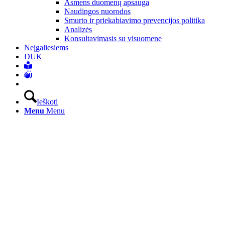
Asmens duomenų apsauga
Naudingos nuorodos
Smurto ir priekabiavimo prevencijos politika
Analizės
Konsultavimasis su visuomene
Neįgaliesiems
DUK
Ieškoti
Menu
Menu