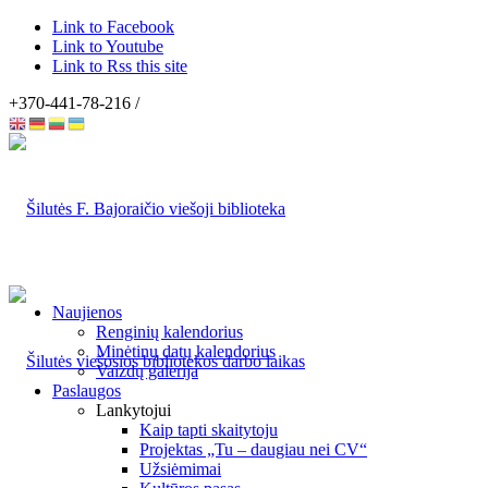
Link to Facebook
Link to Youtube
Link to Rss this site
+370-441-78-216 /
Naujienos
Renginių kalendorius
Minėtinų datų kalendorius
Vaizdų galerija
Paslaugos
Lankytojui
Kaip tapti skaitytoju
Projektas „Tu – daugiau nei CV“
Užsiėmimai