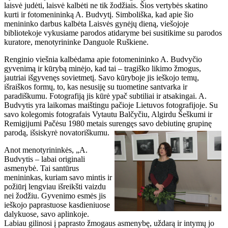
laisvė judėti, laisvė kalbėti ne tik žodžiais. Šios vertybės skatino
kurti ir fotomenininką A. Budvytį. Simboliška, kad apie šio
menininko darbus kalbėta Laisvės gynėjų dieną, viešojoje
bibliotekoje vykusiame parodos atidaryme bei susitikime su parodos
kuratore, menotyrininke Danguole Ruškiene.
Renginio viešnia kalbėdama apie fotomenininko A. Budvyčio
gyvenimą ir kūrybą minėjo, kad tai – tragiško likimo žmogus,
jautriai išgyvenęs sovietmetį. Savo kūryboje jis ieškojo temų,
išraiškos formų, to, kas nesusiję su tuometine santvarka ir
paradiškumu. Fotografiją jis kūrė ypač subtiliai ir atsakingai. A.
Budvytis yra laikomas maištingu pačioje Lietuvos fotografijoje. Su
savo kolegomis fotografais Vytautu Balčyčiu, Algirdu Šeškumi ir
Remigijumi Pačėsu 1980 metais surengęs savo debiutinę grupinę
parodą, išsiskyrė novatoriškumu.
Anot menotyrininkės, „A.
Budvytis – labai originali
asmenybė. Tai santūrus
menininkas, kuriam savo mintis ir
požiūrį lengviau išreikšti vaizdu
nei žodžiu. Gyvenimo esmės jis
ieškojo paprastuose kasdieniuose
dalykuose, savo aplinkoje.
Labiau gilinosi į paprasto žmogaus asmenybę, uždarą ir intymų jo