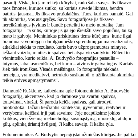
pasaulį. Viską, ko jam reikėjo kūrybai, rado šalia savęs. Jis fiksavo
tuos žmones, kuriuos sutiko, su kuriais suvedė likimas, bendra
patirtis, jausmai. Jis fiksavo prašalaičius. Tuos, kuriuos pamatė. Gal
tik akimirką, vos atsigręžęs. Savo fotografijose jis fiksavo
nereikšmingus įvykius ir bandė perteikti to meto nuotaiką. Jam
fotografija – ta sritis, kurioje jis galėjo išreikšti savo pojūčius, tai ką
mato ir galvoja. Menininkas priskirtinas tiems kūrėjams, kurie ilgai
brandina savo idėją ir dar ilgiau ieško sprendimų jai materializuotis,
atkakliai siekia to rezultato, kuris buvo užprogramuotas mintyse,
ieškant vaizdo, minties ir spalvos bei atspalvio santykio. Būtent to
vienintelio, kurio reikia. A. Budvyčio fotografijos pasaulis –
intymus, labai asmeniškas, bet kartu – atviras ir gaivalingas. Kartais
šiek tiek ironiškas. Visada maištingas. Jo fotografija niekada
neneigia, yra meditatyvi, netrukdo susikaupti, o užfiksuota akimirka
teikia erdvės apmąstymams”.
Danguolė Ruškienė, kalbėdama apie fotomenininko A. Budvyčio
fotografiją, akcentavo, kad jo darbuose yra svarbu spalvos,
tonavimai, viražai. Ši paroda keičia spalvas, gali atrodyti
nuobodoka. Tačiau keičiantis kontekstui, gyvenimui, realybei ir
vertybėms, keičiasi ir ji pati savaime. Joje neaptiksime jokios
kritikos, vien švelnią melancholiją, susimąstymą, nuoseklų, atidų ir
gilų, aplinką tiriantį žvilgsnį. Ji kalba savaip. Ji kalba tyla.
Fotomenininkas A. Budvytis nepagrįstai užmirštas kūrėjas. Jis paliko