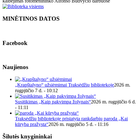
kalbėjimas fotomenininko Alfonso Budvyčio darbuose
MINĖTINOS DATOS
Facebook
Naujienos
„Krapštalyno“ užsiėmimai Traksėdžių bibliotekoje
2026 m.
rugpjūčio 7 d. - 10:12
Susitikimas „Kaip pakvimpa žolynais“
2026 m. rugpjūčio 6 d.
- 11:11
Traksėdžių bibliotekoje pristatyta rankdarbių paroda „Kai
kūryba pražysta“
2026 m. rugpjūčio 5 d. - 11:16
Šilutės knygininkai