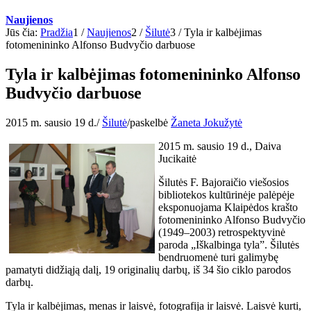
Naujienos
Jūs čia:
Pradžia
1
/
Naujienos
2
/
Šilutė
3
/
Tyla ir kalbėjimas
fotomenininko Alfonso Budvyčio darbuose
Tyla ir kalbėjimas fotomenininko Alfonso
Budvyčio darbuose
2015 m. sausio 19 d.
/
Šilutė
/
paskelbė
Žaneta Jokužytė
2015 m. sausio 19 d., Daiva
Jucikaitė
Šilutės F. Bajoraičio viešosios
bibliotekos kultūrinėje palėpėje
eksponuojama Klaipėdos krašto
fotomenininko Alfonso Budvyčio
(1949–2003) retrospektyvinė
paroda „Iškalbinga tyla”. Šilutės
bendruomenė turi galimybę
pamatyti didžiąją dalį, 19 originalių darbų, iš 34 šio ciklo parodos
darbų.
Tyla ir kalbėjimas, menas ir laisvė, fotografija ir laisvė. Laisvė kurti,