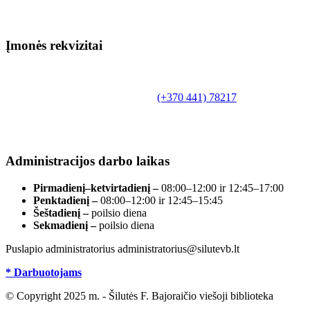
Įmonės rekvizitai
Biudžetinė įstaiga.
Šilutės rajono savivaldybės Fridricho
Bajoraičio viešoji biblioteka
Tilžės g. 10, LT-99172, Šilutė, tel.
(+370 441) 78217
,
el. paštas info@silutevb.lt, www.silutevb.lt
Duomenys kaupiami ir saugomi Juridinių asmenų
registre, įmonės kodas 190700188.
Administracijos darbo laikas
Pirmadienį–ketvirtadienį –
08:00–12:00 ir 12:45–17:00
Penktadienį –
08:00–12:00 ir 12:45–15:45
Šeštadienį –
poilsio diena
Sekmadienį –
poilsio diena
Puslapio administratorius administratorius@silutevb.lt
* Darbuotojams
© Copyright 2025 m. - Šilutės F. Bajoraičio viešoji biblioteka