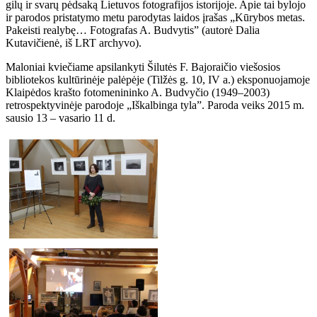
gilų ir svarų pėdsaką Lietuvos fotografijos istorijoje. Apie tai bylojo
ir parodos pristatymo metu parodytas laidos įrašas „Kūrybos metas.
Pakeisti realybę… Fotografas A. Budvytis” (autorė Dalia
Kutavičienė, iš LRT archyvo).
Maloniai kviečiame apsilankyti Šilutės F. Bajoraičio viešosios
bibliotekos kultūrinėje palėpėje (Tilžės g. 10, IV a.) eksponuojamoje
Klaipėdos krašto fotomenininko A. Budvyčio (1949–2003)
retrospektyvinėje parodoje „Iškalbinga tyla”. Paroda veiks 2015 m.
sausio 13 – vasario 11 d.