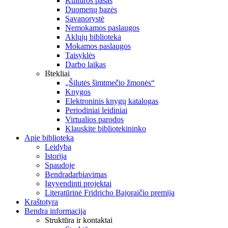
Kultūros pasas
Duomenų bazės
Savanorystė
Nemokamos paslaugos
Aklųjų biblioteka
Mokamos paslaugos
Taisyklės
Darbo laikas
Ištekliai
„Šilutės šimtmečio žmonės“
Knygos
Elektroninis knygų katalogas
Periodiniai leidiniai
Virtualios parodos
Klauskite bibliotekininko
Apie biblioteką
Leidyba
Istorija
Spaudoje
Bendradarbiavimas
Įgyvendinti projektai
Literatūrinė Fridricho Bajoraičio premija
Kraštotyra
Bendra informacija
Struktūra ir kontaktai