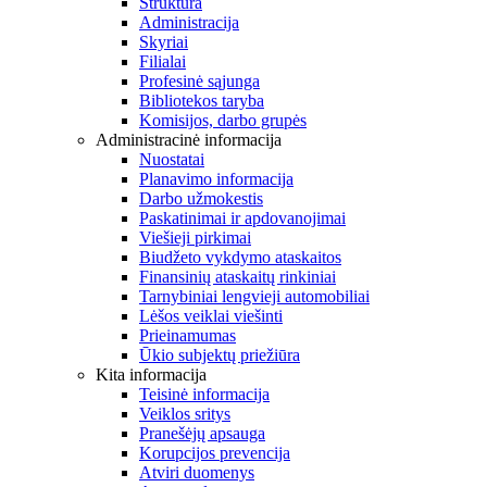
Struktūra
Administracija
Skyriai
Filialai
Profesinė sąjunga
Bibliotekos taryba
Komisijos, darbo grupės
Administracinė informacija
Nuostatai
Planavimo informacija
Darbo užmokestis
Paskatinimai ir apdovanojimai
Viešieji pirkimai
Biudžeto vykdymo ataskaitos
Finansinių ataskaitų rinkiniai
Tarnybiniai lengvieji automobiliai
Lėšos veiklai viešinti
Prieinamumas
Ūkio subjektų priežiūra
Kita informacija
Teisinė informacija
Veiklos sritys
Pranešėjų apsauga
Korupcijos prevencija
Atviri duomenys