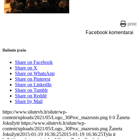
print
Facebook komentarai
Dalintis įrašu
Share on Facebook
Share on X
Share on WhatsApp
Share on Pinterest
Share on LinkedIn
Share on Tumblr
Share on Reddit
Share by Mail
https://www.silutevb.lt/silute/wp-
content/uploads/2021/05/Logo_30Proc_mazesnis.png
0
0
Žaneta
Jokužytė
https://www.silutevb.lt/silute/wp-
content/uploads/2021/05/Logo_30Proc_mazesnis.png
Žaneta
Jokužytė
2015-01-19 16:36:25
2015-01-19 16:36:25
Tyla ir