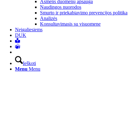
Asmens duomenų apsauga
Naudingos nuorodos
Smurto ir priekabiavimo prevencijos politika
Analizės
Konsultavimasis su visuomene
Neįgaliesiems
DUK
Ieškoti
Menu
Menu