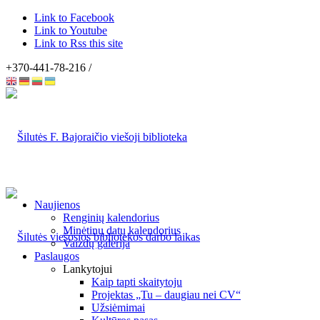
Link to Facebook
Link to Youtube
Link to Rss this site
+370-441-78-216 /
Naujienos
Renginių kalendorius
Minėtinų datų kalendorius
Vaizdų galerija
Paslaugos
Lankytojui
Kaip tapti skaitytoju
Projektas „Tu – daugiau nei CV“
Užsiėmimai