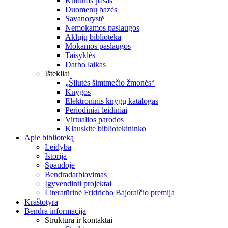
Kultūros pasas
Duomenų bazės
Savanorystė
Nemokamos paslaugos
Aklųjų biblioteka
Mokamos paslaugos
Taisyklės
Darbo laikas
Ištekliai
„Šilutės šimtmečio žmonės“
Knygos
Elektroninis knygų katalogas
Periodiniai leidiniai
Virtualios parodos
Klauskite bibliotekininko
Apie biblioteką
Leidyba
Istorija
Spaudoje
Bendradarbiavimas
Įgyvendinti projektai
Literatūrinė Fridricho Bajoraičio premija
Kraštotyra
Bendra informacija
Struktūra ir kontaktai