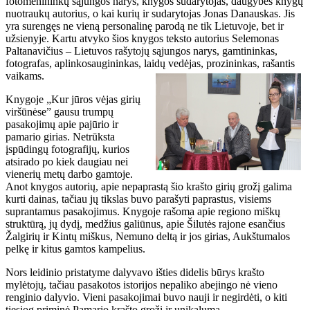
fotomenininkų sąjungos narys, knygos sudarytojas, daugybės knygų
nuotraukų autorius, o kai kurių ir sudarytojas Jonas Danauskas. Jis
yra surengęs ne vieną personalinę parodą ne tik Lietuvoje, bet ir
užsienyje. Kartu atvyko šios knygos teksto autorius Selemonas
Paltanavičius – Lietuvos rašytojų sąjungos narys, gamtininkas,
fotografas, aplinkosaugininkas, laidų vedėjas, prozininkas, rašantis
vaikams.
Knygoje „Kur jūros vėjas girių
viršūnėse” gausu trumpų
pasakojimų apie pajūrio ir
pamario girias. Netrūksta
įspūdingų fotografijų, kurios
atsirado po kiek daugiau nei
vienerių metų darbo gamtoje.
Anot knygos autorių, apie nepaprastą šio krašto girių grožį galima
kurti dainas, tačiau jų tikslas buvo parašyti paprastus, visiems
suprantamus pasakojimus. Knygoje rašoma apie regiono miškų
struktūrą, jų dydį, medžius galiūnus, apie Šilutės rajone esančius
Žalgirių ir Kintų miškus, Nemuno deltą ir jos girias, Aukštumalos
pelkę ir kitus gamtos kampelius.
Nors leidinio pristatyme dalyvavo išties didelis būrys krašto
mylėtojų, tačiau pasakotos istorijos nepaliko abejingo nė vieno
renginio dalyvio. Vieni pasakojimai buvo nauji ir negirdėti, o kiti
tiesiog priminė Pamario krašto grožį ir unikalumą.