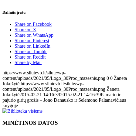
Dalintis įrašu
Share on Facebook
Share on X
Share on WhatsApp
Share on Pinterest
Share on LinkedIn
Share on Tumblr
Share on Reddit
Share by Mail
https://www.silutevb.lt/silute/wp-
content/uploads/2021/05/Logo_30Proc_mazesnis.png
0
0
Žaneta
Jokužytė
https://www.silutevb.lt/silute/wp-
content/uploads/2021/05/Logo_30Proc_mazesnis.png
Žaneta
Jokužytė
2015-02-21 14:16:39
2015-02-21 14:16:39
Pamario ir
pajūrio girių grožis – Jono Danausko ir Selemono Paltanavičiaus
knygoje
MINĖTINOS DATOS