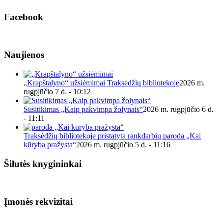
Facebook
Naujienos
„Krapštalyno“ užsiėmimai Traksėdžių bibliotekoje
2026 m.
rugpjūčio 7 d. - 10:12
Susitikimas „Kaip pakvimpa žolynais“
2026 m. rugpjūčio 6 d.
- 11:11
Traksėdžių bibliotekoje pristatyta rankdarbių paroda „Kai
kūryba pražysta“
2026 m. rugpjūčio 5 d. - 11:16
Šilutės knygininkai
Įmonės rekvizitai