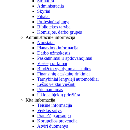
Struktūra
Administracija
Skyriai
Filialai
Profesinė sąjunga
Bibliotekos taryba
Komisijos, darbo grupės
Administracinė informacija
Nuostatai
Planavimo informacija
Darbo užmokestis
Paskatinimai ir apdovanojimai
Viešieji pirkimai
Biudžeto vykdymo ataskaitos
Finansinių ataskaitų rinkiniai
Tarnybiniai lengvieji automobiliai
Lėšos veiklai viešinti
Prieinamumas
Ūkio subjektų priežiūra
Kita informacija
Teisinė informacija
Veiklos sritys
Pranešėjų apsauga
Korupcijos prevencija
Atviri duomenys