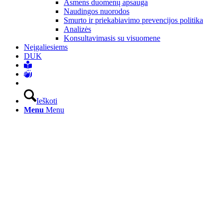
Asmens duomenų apsauga
Naudingos nuorodos
Smurto ir priekabiavimo prevencijos politika
Analizės
Konsultavimasis su visuomene
Neįgaliesiems
DUK
Ieškoti
Menu
Menu