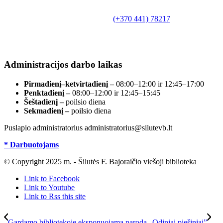
Biudžetinė įstaiga.
Šilutės rajono savivaldybės Fridricho
Bajoraičio viešoji biblioteka
Tilžės g. 10, LT-99172, Šilutė, tel.
(+370 441) 78217
,
el. paštas info@silutevb.lt, www.silutevb.lt
Duomenys kaupiami ir saugomi Juridinių asmenų
registre, įmonės kodas 190700188.
Administracijos darbo laikas
Pirmadienį–ketvirtadienį –
08:00–12:00 ir 12:45–17:00
Penktadienį –
08:00–12:00 ir 12:45–15:45
Šeštadienį –
poilsio diena
Sekmadienį –
poilsio diena
Puslapio administratorius administratorius@silutevb.lt
* Darbuotojams
© Copyright 2025 m. - Šilutės F. Bajoraičio viešoji biblioteka
Link to Facebook
Link to Youtube
Link to Rss this site
Gardamo bibliotekoje eksponuojama paroda „Odiniai piešiniai”