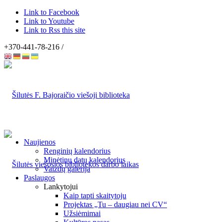
Link to Facebook
Link to Youtube
Link to Rss this site
+370-441-78-216 /
Naujienos
Renginių kalendorius
Minėtinų datų kalendorius
Vaizdų galerija
Paslaugos
Lankytojui
Kaip tapti skaitytoju
Projektas „Tu – daugiau nei CV“
Užsiėmimai