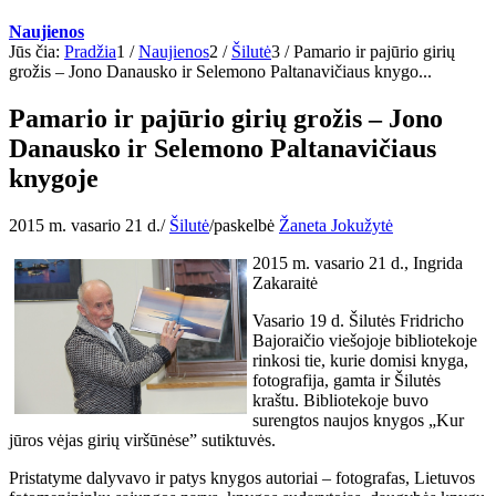
Naujienos
Jūs čia:
Pradžia
1
/
Naujienos
2
/
Šilutė
3
/
Pamario ir pajūrio girių
grožis – Jono Danausko ir Selemono Paltanavičiaus knygo...
Pamario ir pajūrio girių grožis – Jono
Danausko ir Selemono Paltanavičiaus
knygoje
2015 m. vasario 21 d.
/
Šilutė
/
paskelbė
Žaneta Jokužytė
2015 m. vasario 21 d., Ingrida
Zakaraitė
Vasario 19 d. Šilutės Fridricho
Bajoraičio viešojoje bibliotekoje
rinkosi tie, kurie domisi knyga,
fotografija, gamta ir Šilutės
kraštu. Bibliotekoje buvo
surengtos naujos knygos „Kur
jūros vėjas girių viršūnėse” sutiktuvės.
Pristatyme dalyvavo ir patys knygos autoriai – fotografas, Lietuvos